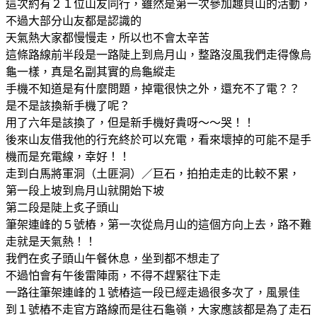
這次約有２１位山友同行，雖然是第一次參加趣貝山的活動，
不過大部分山友都是認識的
天氣熱大家都慢慢走，所以也不會太辛苦
這條路線前半段是一路陡上到烏月山，整路沒風我們走得像烏
龜一樣，真是名副其實的烏龜縱走
手機不知道是有什麼問題，掉電很快之外，還充不了電？？
是不是該換新手機了呢？
用了六年是該換了，但是新手機好貴呀～～哭！！
後來山友借我他的行充終於可以充電，看來壞掉的可能不是手
機而是充電線，幸好！！
走到白馬將軍洞（土匪洞）／巨石，拍拍走走的比較不累，
第一段上坡到烏月山就開始下坡
第二段是陡上炙子頭山
筆架連峰的５號樁，第一次從烏月山的這個方向上去，路不難
走就是天氣熱！！
我們在炙子頭山午餐休息，坐到都不想走了
不過怕會有午後雷陣雨，不得不趕緊往下走
一路往筆架連峰的１號樁這一段已經走過很多次了，風景佳
到１號樁不走官方路線而是往石龜嶺，大家應該都是為了走石