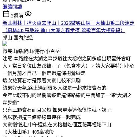
繼續閱讀
2週前
新北樹林｜搭火車去爬山｜2026微笑山線｜大棟山系三段連走
（樹林405高地段-龜山大湖之森步道-鶯歌百年大榕樹段）
郊山
國內旅遊
微笑山線/爬山/健行/小百岳
注意:本路線在大湖之森步道往大榕樹之間多處出現蜜蜂會叮
人，當日多位山友都被叮了（包含本人），請大家要特別小心
一個月前才自己一個走過這條樹鶯縱走
這次撿寶石才是跟著大家比較不無聊
結果好天氣,路上遇到很多人都是一起來撿寶石的
今年比較不同的是樹鶯縱走這條路線的中間加了一條"大湖之
森步道"
只有三顆寶石而且又短,如果單走這條很快就下課了,
所以就把這三條路線串連在一起完成
大家慢慢走,中午還能在大榕樹吃個豆花再輕鬆下山
【大棟山系】405高地段