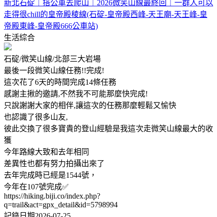
新北石碇｜搭公車去爬山｜2026微笑山線最終回｜一群人可以
走得很chill的皇帝殿稜線(石碇-皇帝殿西峰-天王廟-天王峰-皇
帝殿東峰-皇帝殿666公車站)
生活綜合
石碇/微笑山線/北部三大岩場
最後一段微笑山線任務!!完成!
這次花了6天的時間完成14條任務
感謝主揪的邀請,不然我不可能那麼快完成!
只說謝謝大家的相伴,讓這次的任務那麼輕鬆又愉快
也認識了很多山友,
彼此交換了很多寶貴的登山經驗是我這次走微笑山線最大的收
獲
今年路線大致和去年相同
差異性也都有努力拍攝出來了
去年完成時已經是1544號，
今年在107號完成✅
https://hiking.biji.co/index.php?
q=trail&act=gpx_detail&id=5798994
記錄日期2026-07-25