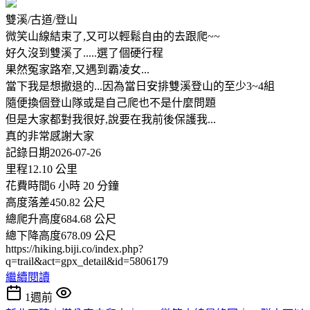
雙溪/古道/登山
微笑山線結束了,又可以輕鬆自由的去跟爬~~
好久沒到雙溪了.....選了個硬行程
果然冤家路窄,又遇到霸凌女...
當下我是想撤退的...因為當日安排雙溪登山的至少3~4組
隨便換個登山隊或是自己爬也不是什麼問題
但是大家都對我很好,說要在我前後保護我...
真的非常感謝大家
記錄日期2026-07-26
里程12.10 公里
花費時間6 小時 20 分鐘
高度落差450.82 公尺
總爬升高度684.68 公尺
總下降高度678.09 公尺
https://hiking.biji.co/index.php?
q=trail&act=gpx_detail&id=5806179
繼續閱讀
1週前