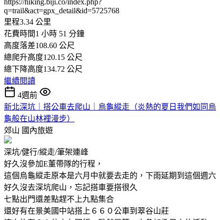
https://hiking.biji.co/index.php?
q=trail&act=gpx_detail&id=5725768
里程3.34 公里
花費時間1 小時 51 分鐘
高度落差108.60 公尺
總爬升高度120.15 公尺
總下降高度134.72 公尺
繼續閱讀
4週前
新北深坑｜搭公車去爬山｜烏龜縱走（炎熱的夏日我們如同烏
龜般在山林裡漫步）
郊山
國內旅遊
深坑/健行/縱走/筆架連峰
好久沒參加E董帶隊的行程，
這個烏龜縱走原本是六月中就要去走的，下雨延期到這個週六
好久沒去深坑爬山，忘記搭車要搭很久
七點出門還差點趕不上九點集合
還好有在景美國中站搭上６６０公車到翠谷山莊