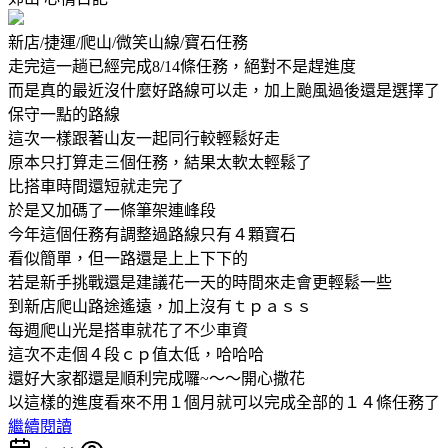
新店/捷運/爬山/微笑山線/寶石任務
走完這一趟已經完成8/14條任務，絕對不是趕進度
而是真的最近沒什麼好路線可以走，加上颱風過後還是選擇了
保守一點的路線
這次一樣跟著山友一起同行較輕鬆好走
原本只打算走三個任務，結果太軟太輕鬆了
比搭車時間還短就走完了
於是又加碼了一條筆架連峰段
今年這個任務有調整過路線只有４顆寶石
看似簡單，但一路還是上上下下的
若是新手挑戰還是建議花一天的時間來走會更輕鬆一些
到新店爬山路途遙遠，加上沒有ｔｐａｓｓ
每週爬山光是搭車就花了不少車資
這次不走個４段ｃｐ值太低，哈哈哈
還好大家都還是順利完成囉~～～開心撒花
以這樣的進度看來不用１個月就可以完成全部的１４條任務了
繼續閱讀