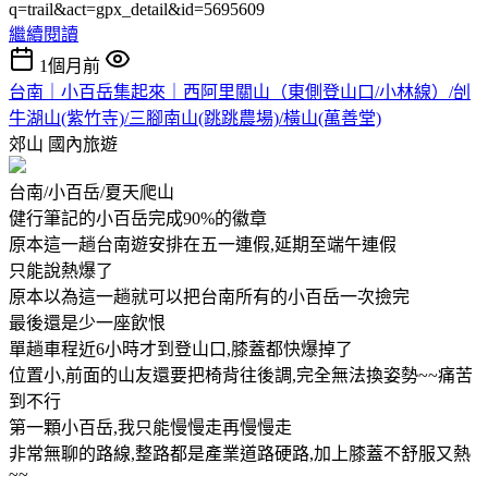
q=trail&act=gpx_detail&id=5695609
繼續閱讀
1個月前
台南｜小百岳集起來｜西阿里關山（東側登山口/小林線）/刣
牛湖山(紫竹寺)/三腳南山(跳跳農場)/橫山(萬善堂)
郊山
國內旅遊
台南/小百岳/夏天爬山
健行筆記的小百岳完成90%的徽章
原本這一趟台南遊安排在五一連假,延期至端午連假
只能說熱爆了
原本以為這一趟就可以把台南所有的小百岳一次撿完
最後還是少一座飲恨
單趟車程近6小時才到登山口,膝蓋都快爆掉了
位置小,前面的山友還要把椅背往後調,完全無法換姿勢~~痛苦
到不行
第一顆小百岳,我只能慢慢走再慢慢走
非常無聊的路線,整路都是產業道路硬路,加上膝蓋不舒服又熱
~~