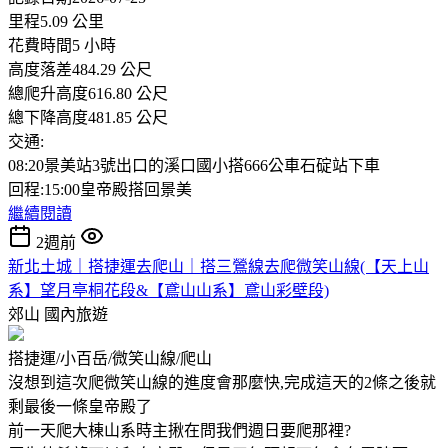
里程5.09 公里
花費時間5 小時
高度落差484.29 公尺
總爬升高度616.80 公尺
總下降高度481.85 公尺
交通:
08:20景美站3號出口的溪口國小搭666公車石碇站下車
回程:15:00皇帝殿搭回景美
繼續閱讀
2週前
新北土城｜搭捷運去爬山｜搭三鶯線去爬微笑山線(【天上山
系】望月亭桐花段&【鳶山山系】鳶山彩壁段)
郊山
國內旅遊
搭捷運/小百岳/微笑山線/爬山
沒想到這次爬微笑山線的進度會那麼快,完成這天的2條之後就
剩最後一條皇帝殿了
前一天爬大棟山系時主揪在問我們週日要爬那裡?