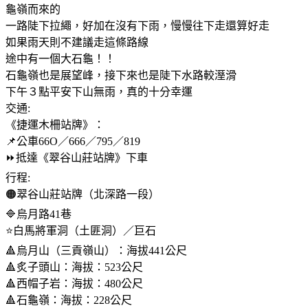
龜嶺而來的
一路陡下拉繩，好加在沒有下雨，慢慢往下走還算好走
如果雨天則不建議走這條路線
途中有一個大石龜！！
石龜嶺也是展望峰，接下來也是陡下水路較溼滑
下午３點平安下山無雨，真的十分幸運
交通:
《捷運木柵站牌》：
📌公車66O／666／795／819
⏩️抵達《翠谷山莊站牌》下車
行程:
🟠翠谷山莊站牌（北深路一段）
🔷️烏月路41巷
⭐️白馬將軍洞（土匪洞）／巨石
🔺️烏月山（三貢嶺山）：海拔441公尺
🔺️炙子頭山：海拔：523公尺
🔺️西帽子岩：海拔：480公尺
🔺️石龜嶺：海拔：228公尺