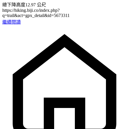
總下降高度12.97 公尺
https://hiking.biji.co/index.php?
q=trail&act=gpx_detail&id=5673311
繼續閱讀