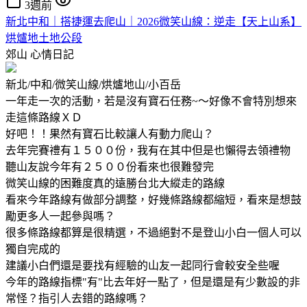
3週前
新北中和｜搭捷運去爬山｜2026微笑山線：逆走【天上山系】
烘爐地土地公段
郊山
心情日記
新北/中和/微笑山線/烘爐地山/小百岳
一年走一次的活動，若是沒有寶石任務~～好像不會特別想來
走這條路線ＸＤ
好吧！！果然有寶石比較讓人有動力爬山？
去年完賽禮有１５００份，我有在其中但是也懶得去領禮物
聽山友說今年有２５００份看來也很難發完
微笑山線的困難度真的遠勝台北大縱走的路線
看來今年路線有做部分調整，好幾條路線都縮短，看來是想鼓
勵更多人一起參與嗎？
很多條路線都算是很精選，不過絕對不是登山小白一個人可以
獨自完成的
建議小白們還是要找有經驗的山友一起同行會較安全些喔
今年的路線指標"有"比去年好一點了，但是還是有少數設的非
常怪？指引人去錯的路線嗎？