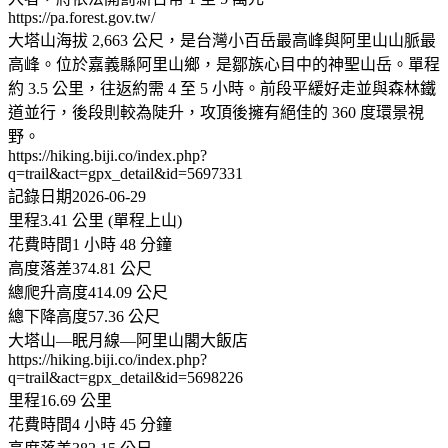
https://pa.forest.gov.tw/
大塔山海拔 2,663 公尺，是台灣小百岳最高峰與阿里山山脈最
高峰。位於嘉義縣阿里山鄉，是鄒族心目中的神聖山岳。單程
約 3.5 公里，往返約需 4 至 5 小時。前段平緩好走並與森林鐵
道並行，後段則較為陡升，攻頂後擁有絕佳的 360 度環景視
野。
https://hiking.biji.co/index.php?
q=trail&act=gpx_detail&id=5697331
記錄日期2026-06-29
里程3.41 公里 (單程上山)
花費時間1 小時 48 分鐘
高度落差374.81 公尺
總爬升高度414.09 公尺
總下降高度57.36 公尺
大塔山—眠月線—阿里山閣大飯店
https://hiking.biji.co/index.php?
q=trail&act=gpx_detail&id=5698226
里程16.69 公里
花費時間4 小時 45 分鐘