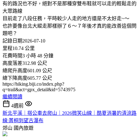
有的路況也不好，絕對不是那種穿雙布鞋就可以走的輕鬆走的
大眾路線
目前走了八段任務，平時較少人走的地方還是不太好走~～
也許要像台北大縱走那樣辦了６～７年後才真的能改善這個問
題吧？
記錄日期2026-07-10
里程10.74 公里
花費時間3 小時 48 分鐘
高度落差312.98 公尺
總爬升高度601.09 公尺
總下降高度605.77 公尺
https://hiking.biji.co/index.php?
q=trail&act=gpx_detail&id=5743975
繼續閱讀
4週前
新北平溪｜搭公車去爬山｜2026微笑山線｜酷夏消暑的清涼路
線:菁桐到望古瀑布
郊山
國內旅遊