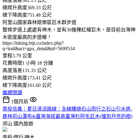
高度落差382.15 公尺
總爬升高度369.33 公尺
總下降高度751.48 公尺
阿里山國家森林遊樂區巨木群步道
整條步道上處處有神木，並有30幾棵紅檜巨木，是目前台灣神
木密度最高的步道喔！
https://hiking.biji.co/index.php?
q=trail&act=gpx_detail&id=5699534
里程3.79 公里
花費時間1 小時 18 分鐘
高度落差131.33 公尺
總爬升高度173.41 公尺
總下降高度161.60 公尺
繼續閱讀
1個月前
南投信義｜夏日清涼路線｜全線腰繞石山而行之石山引水道-
鹿林前山瀑布&臺灣海拔最高臺灣杉阿毛巨木(撞到月亮的樹)
郊山
國內旅遊
南投/健行/神木