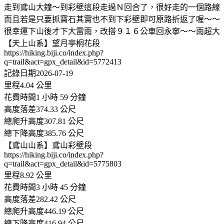
走到鳶山大鐘～到彩壁這段走過Ｎ回合了，很好走的一個路線
而且若是只要抓寶石其實也不到下彩壁即可原路折返了喔～～
很幸運下山後才下大雷雨，改搭９１６公車回永寧～～雨超大
【天上山系】望月亭桐花段
https://hiking.biji.co/index.php?
q=trail&act=gpx_detail&id=5772413
記錄日期2026-07-19
里程4.04 公里
花費時間1 小時 59 分鐘
高度落差374.33 公尺
總爬升高度307.81 公尺
總下降高度385.76 公尺
【鳶山山系】鳶山彩壁段
https://hiking.biji.co/index.php?
q=trail&act=gpx_detail&id=5775803
里程8.92 公里
花費時間3 小時 45 分鐘
高度落差282.42 公尺
總爬升高度446.19 公尺
總下降高度416.94 公尺