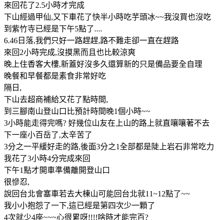
來回花了2.5小時才完成
下山經過甲仙,又下車花了快半小時吃芋頭冰~~我沒買也沒吃
到紫竹寺已經是下午5點了....
6.46日落,我們只好一路趕趕,路不難走卻一直在趕路
來回2小時完成,沒摸黑而且也比較涼爽
晚上住香客大樓,新蓋好沒多久還算新的只是備品要全自理
晚餐和早餐都是素食非常好吃
隔日,
下山去超商補給又花了點時間,
到三腳南山登山口比預計時間晚1個小時~~
3小時能走得完嗎? 好幾位山友在上山的路上就直嚷嚷著不去
下一座小百岳了,太辛苦了
3分之一平緩好走的路,後面3分之1全部都是陡上岩石非常吃力
我花了3小時4分完成來回
下午1點才開車準備離開登山口
很慘忍,
說回台北會塞車若去大棟山可能回台北就11~12點了~~
我小小抱怨了一下,這已經是第四次少一顆了
4次就少4座~~~心很累呀!!!!啥時才能完百?