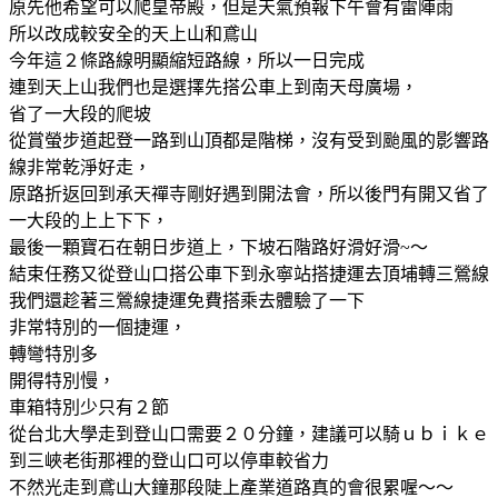
原先他希望可以爬皇帝殿，但是天氣預報下午會有雷陣雨
所以改成較安全的天上山和鳶山
今年這２條路線明顯縮短路線，所以一日完成
連到天上山我們也是選擇先搭公車上到南天母廣場，
省了一大段的爬坡
從賞螢步道起登一路到山頂都是階梯，沒有受到颱風的影響路
線非常乾淨好走，
原路折返回到承天禪寺剛好遇到開法會，所以後門有開又省了
一大段的上上下下，
最後一顆寶石在朝日步道上，下坡石階路好滑好滑~～
結束任務又從登山口搭公車下到永寧站搭捷運去頂埔轉三鶯線
我們還趁著三鶯線捷運免費搭乘去體驗了一下
非常特別的一個捷運，
轉彎特別多
開得特別慢，
車箱特別少只有２節
從台北大學走到登山口需要２０分鐘，建議可以騎ｕｂｉｋｅ
到三峽老街那裡的登山口可以停車較省力
不然光走到鳶山大鐘那段陡上產業道路真的會很累喔～～