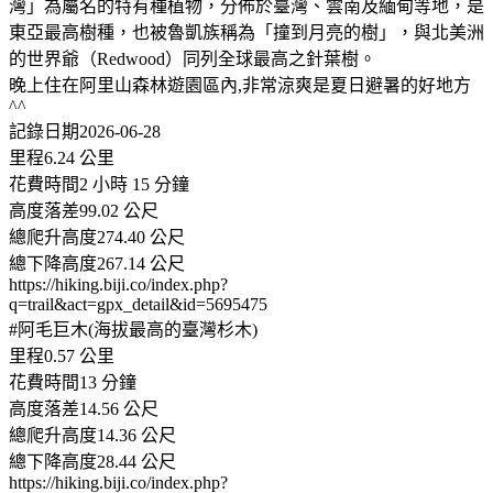
灣」為屬名的特有種植物，分佈於臺灣、雲南及緬甸等地，是
東亞最高樹種，也被魯凱族稱為「撞到月亮的樹」，與北美洲
的世界爺（Redwood）同列全球最高之針葉樹。
晚上住在阿里山森林遊園區內,非常涼爽是夏日避暑的好地方
^^
記錄日期2026-06-28
里程6.24 公里
花費時間2 小時 15 分鐘
高度落差99.02 公尺
總爬升高度274.40 公尺
總下降高度267.14 公尺
https://hiking.biji.co/index.php?
q=trail&act=gpx_detail&id=5695475
#阿毛巨木(海拔最高的臺灣杉木)
里程0.57 公里
花費時間13 分鐘
高度落差14.56 公尺
總爬升高度14.36 公尺
總下降高度28.44 公尺
https://hiking.biji.co/index.php?