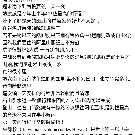
週末南下到南投嘉義二天一夜
這應該是今年上半年CP 值最高的行程了
連下了好幾天的雨,出發前氣象預報也不太好...
在報名訂房時領隊就說明了,
若不是颱風天的話即便是下雨行程依舊~~(遇雨則改成自由行)
因為我們要住的阿里山閣飯店不好訂
房型很難搶2人房,一直延期到六月底
中間又看到新聞說眠月線要整修的消息?還好還好是從七月才
開始,我們還能趕上最後一波
真的很幸運....
這次南下沒有端午連假的塞車,差不多到登山口也才12點多,比
預期時間還早
這次頭一天安排的行程非常輕鬆而且清涼
石山引水道~~整個行程來回約2.5小時以內可以完成
登山口往石山的路線有一條路可以通往阿毛巨木,是海拔最高
的台灣杉來回在半小時內
第一天的行程非常輕鬆愉快！
臺灣杉（Taiwania cryptomerioides Hayata）是世上唯一以「臺