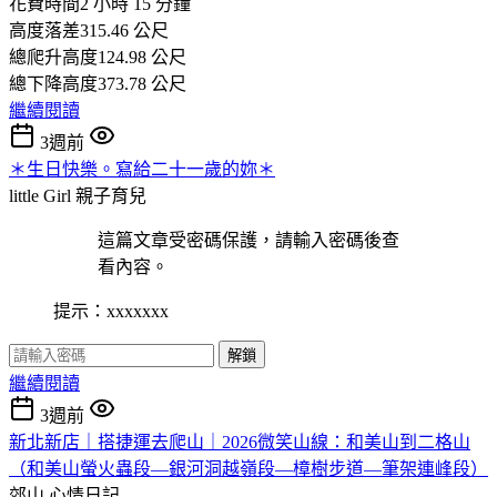
花費時間2 小時 15 分鐘
高度落差315.46 公尺
總爬升高度124.98 公尺
總下降高度373.78 公尺
繼續閱讀
3週前
＊生日快樂。寫給二十一歲的妳＊
little Girl
親子育兒
這篇文章受密碼保護，請輸入密碼後查
看內容。
提示：xxxxxxx
解鎖
繼續閱讀
3週前
新北新店｜搭捷運去爬山｜2026微笑山線：和美山到二格山
（和美山螢火蟲段—銀河洞越嶺段—樟樹步道—筆架連峰段）
郊山
心情日記