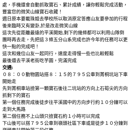
處，手機還會自動抓取寶石、累計成績，讓你輕鬆完成活動，
豐富您的微笑山線寶石收藏！
週日原本要載珠姐去學校所以取消原定答應山友要參加的行程
後來臨時又有變卦,於是改走微笑山線
這次先從距離最遠的平溪開始,剩下的幾條都可以利用山隊倒
團時再去走，先把這３條五分山系完成也許今年的任務可以更
快一點的完成吧！
這次和幾位山友一起同行，速度走得慢一些也比較輕鬆
最後還去平溪老街吃芋圓，完滿完成
交通:
０８：００動物園站搭８：１５的７９５公車到菁桐坑站下車
開始走
先到菁桐車站撿第一顆寶石後往二坑站的方向上石筍尖的方向
抓剩下的寶石
第一個任務完成後徒步往平溪國中的方向步行約１０分鐘可以
走到大馬路
第二個任務不上山頭只撿寶石約１小時可以完成
下山後可以搭７９５公車到嶺頭社區下車或是徒步１０分鐘到