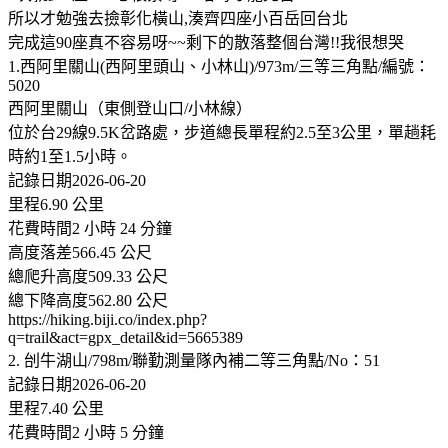
所以才勉強去撿彰化橫山,湊齊四座小百岳回台北
完成這90座真不容易呀~~剩下的散落整個台灣!!我很想哭
1.西阿里關山(西阿里頭山、小林山)/973m/三等三角點/編號：
5020
西阿里關山（東側登山口/小林線）
位於台29線9.5K岔路處，步道總長單程約2.5至3公里，單趟耗
時約1至1.5小時。
記錄日期2026-06-20
里程6.90 公里
花費時間2 小時 24 分鐘
高度落差566.45 公尺
總爬升高度509.33 公尺
總下降高度562.80 公尺
https://hiking.biji.co/index.php?
q=trail&act=gpx_detail&id=5665389
2. 刣牛湖山/798m/聯勤測量隊內補二等三角點/No：51
記錄日期2026-06-20
里程7.40 公里
花費時間2 小時 5 分鐘