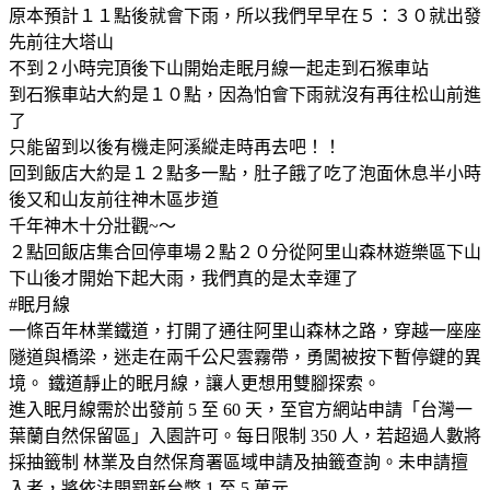
原本預計１１點後就會下雨，所以我們早早在５：３０就出發
先前往大塔山
不到２小時完頂後下山開始走眠月線一起走到石猴車站
到石猴車站大約是１０點，因為怕會下雨就沒有再往松山前進
了
只能留到以後有機走阿溪縱走時再去吧！！
回到飯店大約是１２點多一點，肚子餓了吃了泡面休息半小時
後又和山友前往神木區步道
千年神木十分壯觀~～
２點回飯店集合回停車場２點２０分從阿里山森林遊樂區下山
下山後才開始下起大雨，我們真的是太幸運了
#眠月線
一條百年林業鐵道，打開了通往阿里山森林之路，穿越一座座
隧道與橋梁，迷走在兩千公尺雲霧帶，勇闖被按下暫停鍵的異
境。 鐵道靜止的眠月線，讓人更想用雙腳探索。
進入眠月線需於出發前 5 至 60 天，至官方網站申請「台灣一
葉蘭自然保留區」入園許可。每日限制 350 人，若超過人數將
採抽籤制 林業及自然保育署區域申請及抽籤查詢。未申請擅
入者，將依法開罰新台幣 1 至 5 萬元