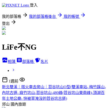
登入
我的部落格
我的部落格後台
我的帳號
登出
LiFe不NG
相簿
部落格
名片
1週前
新北雙溪｜搭火車去爬山｜苕谷坑山O型(雙溪車站- 梅竹蹊山-
內坑古道- 麻竹坑山-苕谷坑山-480峰(苕谷坑山東南峰)-頂湖百
年土地公廟- 快被草淹沒的苕谷坑古道)
郊山
國內旅遊