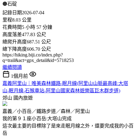
🟠石碇
記錄日期2026-07-04
里程8.03 公里
花費時間5 小時 57 分鐘
高度落差477.83 公尺
總爬升高度687.51 公尺
總下降高度606.70 公尺
https://hiking.biji.co/index.php?
q=trail&act=gpx_detail&id=5718253
繼續閱讀
1個月前
嘉義阿里山｜唯美森林鐵路-眠月線(阿里山山脈最高峰:大塔
山-眠月線-石猴車站-阿里山國家森林遊樂區巨木群步道)
郊山
國內旅遊
嘉義／小百岳／鐵路步道／森林／阿里山
我的第９１座小百岳:大塔山完成
這次最主要的目標除了是來走眠月線之外，還要完成我的小百
岳