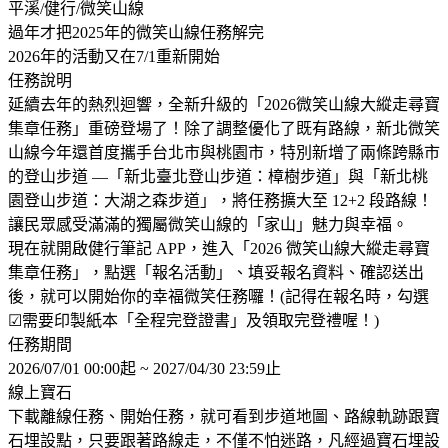
平溪/健行/微笑山線
過年才把2025年的微笑山線任務解完
2026年的活動又在7/1重新開始
任務說明
延續去年的熱烈迴響，全新升級的「2026微笑山線大縱走尋寶
集章任務」重磅登場了！除了調整優化了既有路線，新北微笑
山線今年還首度攜手台北市與桃園市，特別新增了兩條跨縣市
的登山步道 —「新北臺北登山步道：樟樹步道」與「新北桃
園登山步道：大湖之森步道」，將任務擴大至 12+2 段路線！
讓民眾感受滿滿的獨屬微笑山線的「家山」魅力與幸福。
現在就開啟健行筆記 APP，進入「2026 微笑山線大縱走尋寶
集章任務」，點選「報名活動」、填妥報名資料、確認送出
後，就可以開始你的幸福微笑任務囉！(記得在報名時，勾選
☑需要印製紙本「全程完登證書」及領取完登禮喔！)
任務期間
2026/07/01 00:00起 ~ 2027/04/30 23:59止
線上寶石
下載離線任務、開始任務，就可看到步道地圖、路線軌跡跟寶
石埋設點，只要跟著路線走，不僅不怕迷路，凡經過寶石埋設