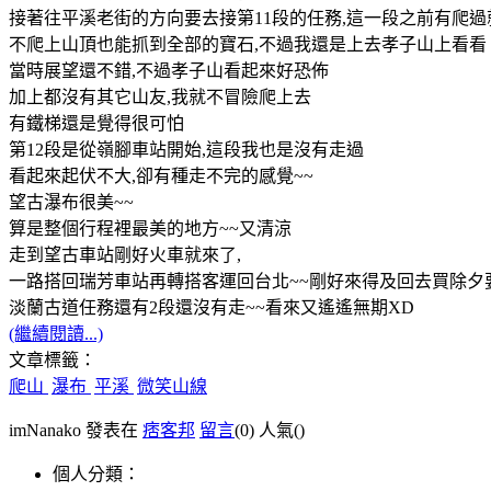
接著往平溪老街的方向要去接第11段的任務,這一段之前有爬
不爬上山頂也能抓到全部的寶石,不過我還是上去孝子山上看看
當時展望還不錯,不過孝子山看起來好恐佈
加上都沒有其它山友,我就不冒險爬上去
有鐵梯還是覺得很可怕
第12段是從嶺腳車站開始,這段我也是沒有走過
看起來起伏不大,卻有種走不完的感覺~~
望古瀑布很美~~
算是整個行程裡最美的地方~~又清涼
走到望古車站剛好火車就來了,
一路搭回瑞芳車站再轉搭客運回台北~~剛好來得及回去買除夕要
淡蘭古道任務還有2段還沒有走~~看來又遙遙無期XD
(繼續閱讀...)
文章標籤：
爬山
瀑布
平溪
微笑山線
imNanako 發表在
痞客邦
留言
(0)
人氣(
)
個人分類：