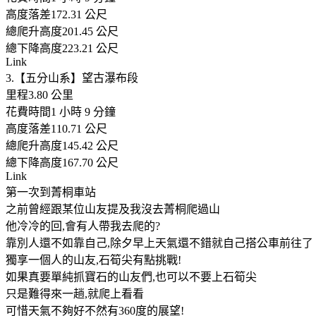
高度落差172.31 公尺
總爬升高度201.45 公尺
總下降高度223.21 公尺
Link
3.【五分山系】望古瀑布段
里程3.80 公里
花費時間1 小時 9 分鐘
高度落差110.71 公尺
總爬升高度145.42 公尺
總下降高度167.70 公尺
Link
第一次到菁桐車站
之前曾經跟某位山友提及我沒去菁桐爬過山
他冷冷的回,會有人帶我去爬的?
靠別人還不如靠自己,除夕早上天氣還不錯就自己搭公車前往了
獨享一個人的山友,石筍尖有點挑戰!
如果真要單純抓寶石的山友們,也可以不要上石筍尖
只是難得來一趟,就爬上看看
可惜天氣不夠好不然有360度的展望!