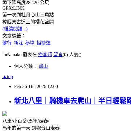
總下降高度282.20 公尺
GPX:LINK
第一次到牡丹心山三角點
樟腦寮古道上的櫻花盛開
(繼續閱讀...)
文章標籤：
健行
新莊
秘境
搭捷運
imNanako 發表在
痞客邦
留言
(0)
人氣(
)
個人分類：
郊山
▲top
Feb
26
Thu
2026
12:00
新北八里｜騎機車去爬山｜半日輕鬆
八里/小百岳/馬年/走春/
馬年的第一天,到觀音山走春