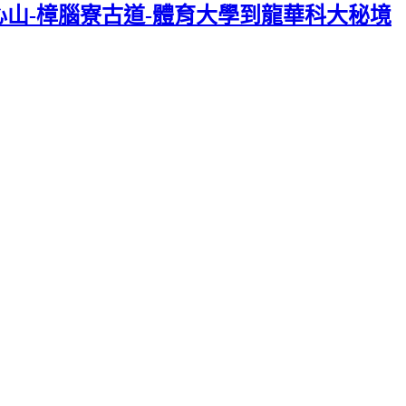
山-樟腦寮古道-體育大學到龍華科大秘境