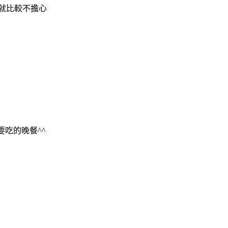
過就比較不擔心
吃的晚餐^^