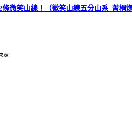
2條微笑山線！（微笑山線五分山系_菁桐
來走!