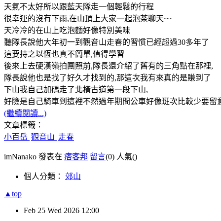
天氣不太好所以跟藍天隊走一個輕鬆的行程
很幸運的沒有下雨,在山頂上大家一起泡茶聊天~~
天冷冷的在山上吃泡麵好像特別美味
聽隊長說他大年初一到觀音山走春的習慣已經超過30多年了
這要持之以恆也真不簡單,值得學習
後來上去硬漢嶺拍團照前,隊長還介紹了舊有的三角點在那裡,
隊長說他也是找了好久才找到的,那這次我有來真的是賺到了
下山我自己加碼走了北橫古道第一段下山,
好險是自己騎車到這裡不然過年期間公車好像班次比較少要留
(繼續閱讀...)
文章標籤：
小百岳
觀音山
走春
imNanako 發表在
痞客邦
留言
(0)
人氣(
)
個人分類：
郊山
▲top
Feb
25
Wed
2026
12:00