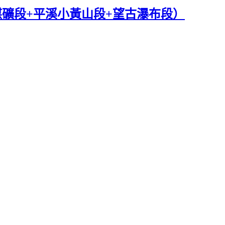
煤礦段+平溪小黃山段+望古瀑布段）