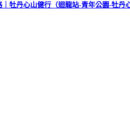
｜牡丹心山健行（迴龍站-青年公園-牡丹心