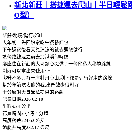
新北新莊｜搭捷運去爬山｜半日輕鬆路
O型）
新莊/秘境/健行/郊山
大年初二先回娘家吃午餐發紅包
下午返家後看天氣涼涼的就去迴龍健行
這條路線是之前去北港溪的時候,
鄰座住在新莊的大哥熱心提供了一條他私人秘境路線
剛好可以拿出來使用~~
爬升不多只有一座牡丹心山,剩下都是健行好走的路線
對於年節吃太飽的我,出門散步很剛好~~
十分感謝大哥無私提供的路線
記錄日期2026-02-18
里程9.24 公里
花費時間2 小時 4 分鐘
高度落差224.62 公尺
總爬升高度282.17 公尺