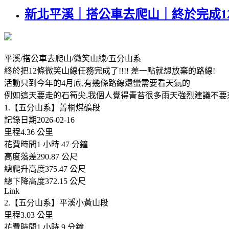
新北平溪｜搭公車去爬山｜終於完成1
平溪/搭公車去爬山/微笑山線/五分山系
終於把12條微笑山線任務完成了!!!! 差一點就想放棄的路線!
活動只到今年的4月底,有幾條路線還蠻需要看天氣的
例如這天要走的石筍尖,我個人覺得青苔很多雨天強烈建議不要
1.【五分山系】菁桐煤礦段
記錄日期2026-02-16
里程4.36 公里
花費時間1 小時 47 分鐘
高度落差290.87 公尺
總爬升高度375.47 公尺
總下降高度372.15 公尺
Link
2.【五分山系】平溪小黃山段
里程3.03 公里
花費時間1 小時 9 分鐘