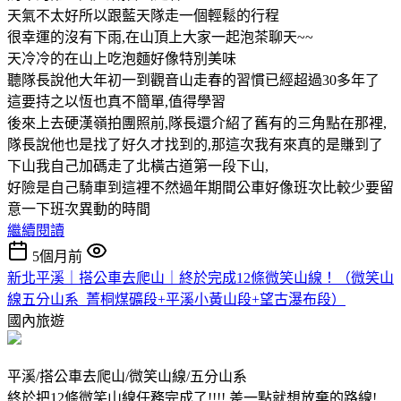
天氣不太好所以跟藍天隊走一個輕鬆的行程
很幸運的沒有下雨,在山頂上大家一起泡茶聊天~~
天冷冷的在山上吃泡麵好像特別美味
聽隊長說他大年初一到觀音山走春的習慣已經超過30多年了
這要持之以恆也真不簡單,值得學習
後來上去硬漢嶺拍團照前,隊長還介紹了舊有的三角點在那裡,
隊長說他也是找了好久才找到的,那這次我有來真的是賺到了
下山我自己加碼走了北橫古道第一段下山,
好險是自己騎車到這裡不然過年期間公車好像班次比較少要留
意一下班次異動的時間
繼續閱讀
5個月前
新北平溪｜搭公車去爬山｜終於完成12條微笑山線！（微笑山
線五分山系_菁桐煤礦段+平溪小黃山段+望古瀑布段）
國內旅遊
平溪/搭公車去爬山/微笑山線/五分山系
終於把12條微笑山線任務完成了!!!! 差一點就想放棄的路線!