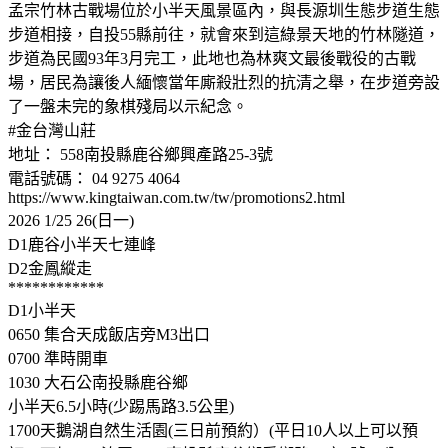
孟宗竹林古戰場位於小半天風景區內，與長源圳生態步道生態
步道相接，自投55縣前往，就會來到這綠景天地的竹林隧道，
步道為民國93年3月完工，此地也為林爽文最後戰役的古戰
場，居民為讓後人緬懷當年廝殺壯烈的抗清之舉，在步道旁設
了一盤未完的象棋殘局以示紀念。
#金台灣山莊
地址： 558南投縣鹿谷鄉興產路25-3號
電話號碼： 04 9275 4064
https://www.kingtaiwan.com.tw/tw/promotions2.html
2026 1/25 26(日一)
D1鹿谷小半天七連峰
D2金鳳縱走
************
D1小半天
0650 集合天成飯店旁M3出口
0700 準時開車
1030 大石公南投縣鹿谷鄉
小半天6.5小時(少踢馬路3.5公里)
1700天鵝湖自然生活園(三日前預約）(平日10人以上可以預