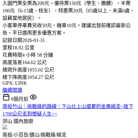
入園門票全票為200元，優待票150元（學生、團體），半票
100元（6-15歲、校友），特惠票20元（65歲以上、未滿6歲、
設籍當地居民）。
小客車停車費另收50元，機車10元。建議出發前確認最新公
告，平日適用更多優惠方案。
記錄日期2026-01-31
里程18.92 公里
花費時間4 小時 58 分鐘
高度落差164.62 公尺
總爬升高度1055.02 公尺
總下降高度1054.27 公尺
GPX: LINK
繼續閱讀
6個月前
南投竹山｜挑戰級的路線｜下山比上山還累的金鳳縱走~陡下
1700公尺走到懷疑人生~~
郊山
國內旅遊
南投/小百岳/健山/挑戰級/縱走