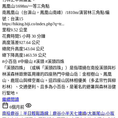
鳳凰山/1698m/一等三角點
南鳳凰山（台演山，鳳凰山南峰）/1810m/演習林三角點/編
號：台演15
https://hiking.biji.co/index.php?q=tr...
里程9.52 公里
花費時間5 小時 30 分鐘
高度落差927.64 公尺
總爬升高度543.04 公尺
總下降高度1463.59 公尺
#小百岳 #中級山 #溪頭 #溪頭四姝
「溪頭四姝」（或稱「溪頭四珠」）是指環繞在南投溪頭與杉
林溪森林遊樂區周邊的四座熱門中級山岳：金柑樹山、鳳凰
山、鹿屈山與樟空崙山。這四座山因林相優美（多孟宗竹與柳
杉林）、交通便利、且多為小百岳，是著名的避暑與森林浴健
行聖地。
繼續閱讀
6個月前
南投鹿谷｜半日輕鬆路線｜鹿谷小半天七連峰(大崙尾山-小坂