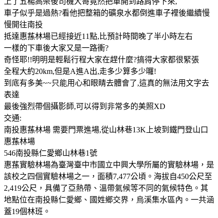
上了五楊高架後司機大哥竟然把車開到路肩停下來,
車子似乎是過熱?看他把整箱的礦泉水都倒進車子裡後繼續慢
慢開往南投
抵達惠蓀林場已經接近11點,比預計時間晚了半小時左右
一樣的下車後大家又是一路衝?
奇怪耶!!明明是輕鬆行程大家在趕什麼?搞得大家都很緊張
全程大約20km,但是A進A出,走多少算多少囉!
到底有多美~~只能用心和眼睛去體會了,這真的無法用文字去
表達
最後強烈帶個攝影師,可以得到非常多的美照XD
交通:
南投惠蓀林場 需要門票進場,從山林巷13K上坡到鐵門登山口
惠蓀林場
546南投縣仁愛鄉山林巷1號
惠蓀實驗林場為臺灣臺中市國立中興大學所屬的實驗林場，是
該校之四個實驗林場之一，面積7,477公頃。海拔自450公尺至
2,419公尺，具備了亞熱帶、溫帶氣候等不同的氣候特色。其
地點位在南投縣仁愛鄉、國姓鄉交界，烏溪集水區內。一共涵
蓋19個林班。