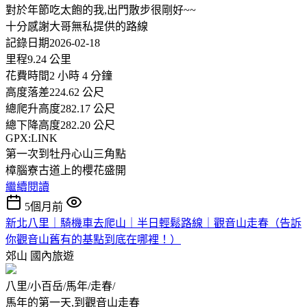
對於年節吃太飽的我,出門散步很剛好~~
十分感謝大哥無私提供的路線
記錄日期2026-02-18
里程9.24 公里
花費時間2 小時 4 分鐘
高度落差224.62 公尺
總爬升高度282.17 公尺
總下降高度282.20 公尺
GPX:LINK
第一次到牡丹心山三角點
樟腦寮古道上的櫻花盛開
繼續閱讀
5個月前
新北八里｜騎機車去爬山｜半日輕鬆路線｜觀音山走春（告訴
你觀音山舊有的基點到底在哪裡！）
郊山
國內旅遊
八里/小百岳/馬年/走春/
馬年的第一天,到觀音山走春