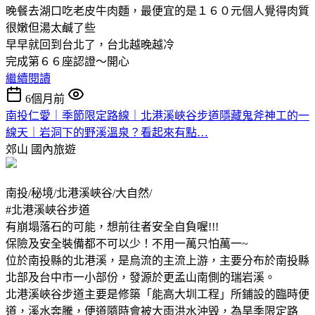
晚餐去湖口吃老皮牛肉麵，最便宜的是１６０元個人覺得肉質
很嫩但湯太鹹了些
早早就回到台北了，台北越晚越冷
完成第６６座認證～開心
繼續閱讀
6個月前
南投仁愛｜季節限定路線｜北港溪峽谷步道隱藏鬼斧神工的一
線天｜岩洞下的野溪溫泉？看起來有點…
郊山
國內旅遊
南投/秘境/北港溪峽谷/大自然/
#北港溪峽谷步道
有崩塌落石的可能，想前往者安全自負喔!!!
保險及安全裝備都不可以少！不用一萬只怕萬一~
位於南投縣的北港溪，是烏流的主流上游，主要分布於南投縣
北部及台中市一小部份，發源於更孟山南側的瑞岩溪。
北港溪峽谷步道主要是修築「能高大圳工程」所鋪設的臨時便
道，溪水奔騰，便道隨時會被大雨洪水沖毁，為旱季限定路