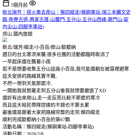
5個月前
新北瑞芳｜搭火車去爬山｜猴四縱走(猴硐車站-瑞三本鑛文史
館-柴寮古道-周家古厝-山麓門-五分山-五分山西峰-龍門山-碇
內尖山-四腳亭車站)
郊山
國內旅遊
新北/瑞芳/縱走/小百岳/爬山/歐都納
週日的台北寒流來襲,很多社團的活動都臨時取消了
一早起床還在飄著小雨
若不是想要收集五分山這座小百岳,我可能還躺在被窩裡避寒
這天安排的路線其實不難,
不然一想到天氣那麼冷,
一開始我就抱著走到五分山後我就想要撤退了XD
還好有出來爬山,走一走反而比較不那麼的寒冷
而且這天裕民帶隊控速的不錯也不算太累
最後還是跟著大家把路線完整的走完:猴四縱走
順利完成歐都納小百岳的第67顆
活動名稱：猴四縱走(猴硐車站-四腳亭車站)
活動日期：2026/2/8