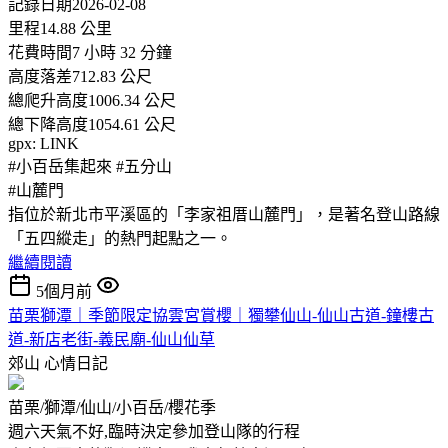
記錄日期2026-02-08
里程14.88 公里
花費時間7 小時 32 分鐘
高度落差712.83 公尺
總爬升高度1006.34 公尺
總下降高度1054.61 公尺
gpx: LINK
#小百岳集起來 #五分山
#山麓門
指位於新北市平溪區的「李家祖厝山麓門」，是著名登山路線
「五四縱走」的熱門起點之一。
繼續閱讀
5個月前
苗栗獅潭｜季節限定協雲宮賞櫻｜獨攀仙山-仙山古道-鐘樓古
道-新店老街-義民廟-仙山仙草
郊山
心情日記
苗栗/獅潭/仙山/小百岳/櫻花季
週六天氣不好,臨時決定參加登山隊的行程