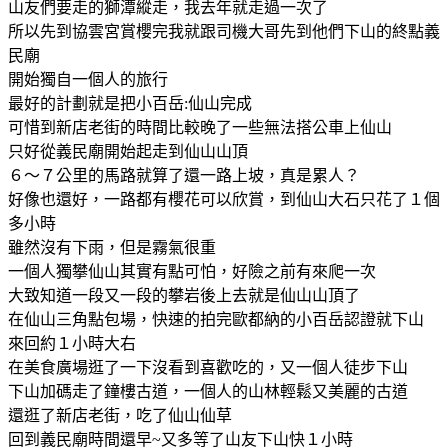
山友們要走的獅潭縱走，我去年就走過一次了
所以先到協雲宮賞櫻完我就跟司機大哥先到他們下山的終點義
民廟
開始獨自一個人的旅行
最好的計劃就是把小百岳:仙山完成
可惜到新店老街的時間比較晚了一些無法搭公車上仙山
只好從義民廟開始起走到仙山山頂
６～７公里的馬路就算了還一路上坡，真是累人？
好像也還好，一路都有櫻花可以欣賞，到仙山大石只花了１個
多小時
雖然沒有下雨，但是霧氣很重
一個人獨攀仙山其實有點可怕，好險之前有來爬一次
大致知道一段又一段的攀岩後上去就是仙山山頂了
在仙山三角點包場，快速的拍完歐都納的小百岳認證就下山
來回約１小時大右
在美食廣場逛了一下沒看到喜歡吃的，又一個人徒步下山
下山加碼走了鐘樓古道，一個人的山林輕鬆又美麗的古道
還逛了新店老街，吃了仙山仙草
回到義民廟時間還早~又多等了山友下山快１小時