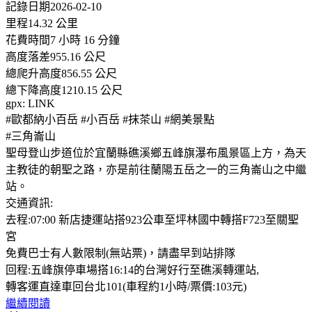
記錄日期2026-02-10
里程14.32 公里
花費時間7 小時 16 分鐘
高度落差955.16 公尺
總爬升高度856.55 公尺
總下降高度1210.15 公尺
gpx: LINK
#歐都納小百岳 #小百岳 #抹茶山 #網美景點
#三角崙山
聖母登山步道位於宜蘭縣礁溪鄉五峰旗瀑布風景區上方，為天
主教徒的朝聖之路，亦是前往蘭陽五岳之一的三角崙山之中繼
站。
交通資訊:
去程:07:00 新店捷運站搭923公車至坪林國中轉搭F723至關聖
宮
免費巴士有人數限制(無站票)，請盡早到站排隊
回程:五峰旗停車場搭16:14的台灣好行至礁溪轉運站,
轉客運直達車回台北101(車程約1小時/票價:103元)
繼續閱讀