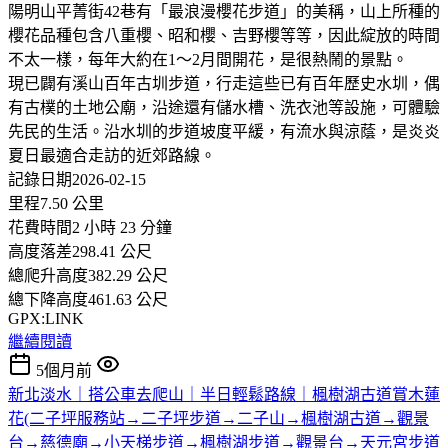
陽明山平菁街42巷有「最浪漫櫻花步道」的美稱，山上所種的
櫻花品種包含八重櫻、昭和櫻、吉野櫻等等，因此綻放的時間
不太一樣，每年大約在1～2月間開花，是很熱鬧的景點。
現已闢有溪山百年古圳步道，行走這些已有百年歷史水圳，偶
有古樸的土地公廟，沿途還有儲水槽、洗衣池等設施，可體驗
先民的生活。沿水圳的步道坡度平緩，有流水與涼蔭，是炎炎
夏日最適合走訪的近郊路線。
記錄日期2026-02-15
里程7.50 公里
花費時間2 小時 23 分鐘
高度落差298.41 公尺
總爬升高度382.29 公尺
總下降高度461.63 公尺
GPX:LINK
繼續閱讀
5個月前
新北淡水｜搭公車去爬山｜半日輕鬆路線｜楓樹湖古道賞木蓮
花(二子坪服務站→二子坪步道→二子山→楓樹湖古道→觀景
台→慈德廟→小天梯步道→楓樹湖步道→觀景台→天元宮步道