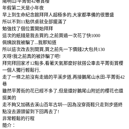
陽明山/平菁街42巷賞櫻
年假第二天是小年夜
早上到生命紀念館拜拜人超極多的,大家都準備的很豐盛
所以不到11點供桌就全部擺滿了
勉強找了個位置開始拜拜
這次的紙錢是我去買的,之前買過一次花了快1000
佩姨說我被騙了...我那知道
所以這次改去別間買,買之前先一下價錢2大包共130
天呀!我之前真的被詐騙了吧!
拜完拜回家才12點多,看著天氣那麼好就搭公車去平菁街賞櫻
一個人獨行輕鬆行,
走了一條之前沒有走過的平溪步道,再接鵝尾山水田-平菁街42
巷
雖然平菁街的花已經不多了,但是還好鵝尾山附近的櫻花也還
挺美的
走不夠又加碼去溪山百年古圳~~因為沒穿雨鞋只走到步道終
點沒去源頭留到下回再去了!
非常輕鬆的行程
簡介：