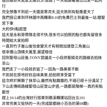
這回看好天氣是太陽日,於是請了一天假跟著幾位山友一起同
行
完全想像不到前一天還是寒流天,這天熱到有點像夏天了
我們搭公車到坪林國中再轉乘8:10的免費巴士到最後一站:關聖
宮下車
大約快9點起登
這天是永和哥帶隊走得不快,很多可以拍照的點也都有留很多
時間給大家拍照
一直到竹子崙山後怕會變天才有稍微加速登三角崙山
很幸運山頂晴天萬里,展望極佳
回到聖母山莊後,TONY提議走一小段烘聖縱走的路線去拍抹
茶山
我們走了一小段就折返了~~因為一路美景不斷
不如就在原地好好品味美景,拍拍照享受當下
這次終於解鎖了抹茶山,雖然有點霧霧的,不過已經十分滿足了
下山走傳統路線聖母山莊登山步道,一路都是階梯~~真的有點
厭世
趕上16:14的台灣好行搭車到礁溪轉運站回台北101
非常完美又愉快的一天(完成歐都納小百岳的第68顆)