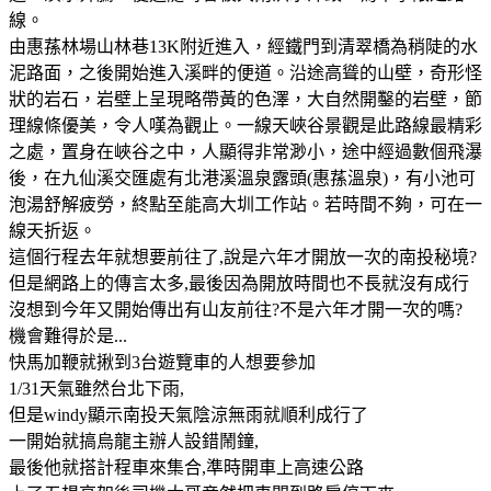
線。
由惠蓀林場山林巷13K附近進入，經鐵門到清翠橋為稍陡的水
泥路面，之後開始進入溪畔的便道。沿途高聳的山壁，奇形怪
狀的岩石，岩壁上呈現略帶黃的色澤，大自然開鑿的岩壁，節
理線條優美，令人嘆為觀止。一線天峽谷景觀是此路線最精彩
之處，置身在峽谷之中，人顯得非常渺小，途中經過數個飛瀑
後，在九仙溪交匯處有北港溪溫泉露頭(惠蓀溫泉)，有小池可
泡湯舒解疲勞，終點至能高大圳工作站。若時間不夠，可在一
線天折返。
這個行程去年就想要前往了,說是六年才開放一次的南投秘境?
但是網路上的傳言太多,最後因為開放時間也不長就沒有成行
沒想到今年又開始傳出有山友前往?不是六年才開一次的嗎?
機會難得於是...
快馬加鞭就揪到3台遊覽車的人想要參加
1/31天氣雖然台北下雨,
但是windy顯示南投天氣陰涼無雨就順利成行了
一開始就搞烏龍主辦人設錯鬧鐘,
最後他就搭計程車來集合,準時開車上高速公路