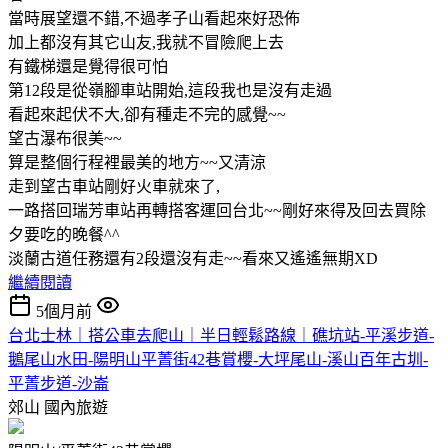
當時展望還不錯,不過孝子山看起來好恐佈
加上都沒有其它山友,我就不冒險爬上去
有鐵梯還是覺得很可怕
第12段是從嶺腳車站開始,這段我也是沒有走過
看起來起伏不大,卻有種走不完的感覺~~
望古瀑布很美~~
算是整個行程裡最美的地方~~又清涼
走到望古車站剛好火車就來了,
一路搭回瑞芳車站再轉搭客運回台北~~剛好來得及回去買除
夕要吃的晚餐^^
淡蘭古道任務還有2段還沒有走~~看來又遙遙無期XD
繼續閱讀
5個月前
台北士林｜搭公車去爬山｜半日輕鬆路線｜礁坑站-平溪步道-
鵝尾山水田-陽明山平菁街42巷賞櫻-大坪尾山-溪山百年古圳-
平菁步道-沙崙
郊山
國內旅遊