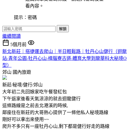
看內容。
提示：密碼
解鎖
繼續閱讀
5個月前
新北新莊｜搭捷運去爬山｜半日輕鬆路｜牡丹心山健行（迴龍
站-青年公園-牡丹心山-樟腦寮古道-體育大學到龍華科大秘境O
型）
郊山
國內旅遊
新莊/秘境/健行/郊山
大年初二先回娘家吃午餐發紅包
下午返家後看天氣涼涼的就去迴龍健行
這條路線是之前去北港溪的時候,
鄰座住在新莊的大哥熱心提供了一條他私人秘境路線
剛好可以拿出來使用~~
爬升不多只有一座牡丹心山,剩下都是健行好走的路線