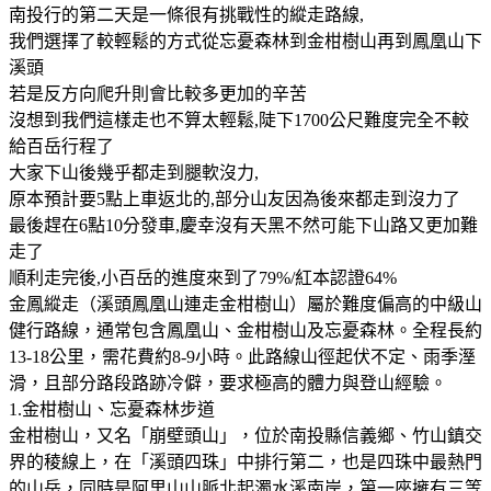
南投行的第二天是一條很有挑戰性的縱走路線,
我們選擇了較輕鬆的方式從忘憂森林到金柑樹山再到鳳凰山下
溪頭
若是反方向爬升則會比較多更加的辛苦
沒想到我們這樣走也不算太輕鬆,陡下1700公尺難度完全不較
給百岳行程了
大家下山後幾乎都走到腿軟沒力,
原本預計要5點上車返北的,部分山友因為後來都走到沒力了
最後趕在6點10分發車,慶幸沒有天黑不然可能下山路又更加難
走了
順利走完後,小百岳的進度來到了79%/紅本認證64%
金鳳縱走（溪頭鳳凰山連走金柑樹山）屬於難度偏高的中級山
健行路線，通常包含鳳凰山、金柑樹山及忘憂森林。全程長約
13-18公里，需花費約8-9小時。此路線山徑起伏不定、雨季溼
滑，且部分路段路跡冷僻，要求極高的體力與登山經驗。
1.金柑樹山、忘憂森林步道
金柑樹山，又名「崩壁頭山」，位於南投縣信義鄉、竹山鎮交
界的稜線上，在「溪頭四珠」中排行第二，也是四珠中最熱門
的山岳，同時是阿里山山脈北起濁水溪南岸，第一座擁有三等