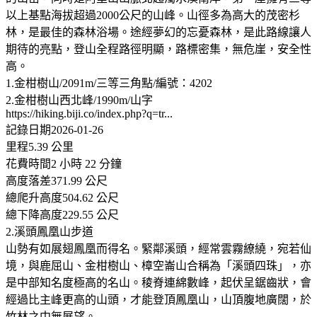
以上基點海拔超過2000公尺的山峰。山徑多為高大的茂密杉
林，是最佳的森林浴場。途經夢幻的忘憂森林，是此路線讓人
期待的亮點，登山全程路徑明顯，路標密集，無危崖，安全性
高。
1.金柑樹山/2091m/三等三角點/編號：4202
2.金柑樹山西北峰/1990m/山字
https://hiking.biji.co/index.php?q=tr...
記錄日期2026-01-26
里程5.39 公里
花費時間2 小時 22 分鐘
高度落差371.99 公尺
總爬升高度504.62 公尺
總下降高度229.55 公尺
2.溪頭鳳凰山步道
山勢有如展翅鳳凰而得名。緊鄰溪頭，經常雲霧繚繞，宛若仙
境，與鹿屈山、金柑樹山、樟空崙山合稱為「溪頭四珠」，亦
是中部知名度極高的名山。稜脊連綿數峰，起伏呈鋸齒狀，會
經過比主峰更高的山頭，才能登頂鳳凰山，山頂腹地廣闊，於
竹林之中無展望。