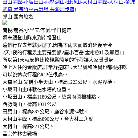
田山主峰-小坂田山-西勢湖山-田頭山-大柯山主峰-大柯山-金城
武樹-孟宗竹林古戰場-長源圳步道)
郊山
國內旅遊
南投/鹿谷/小半天/茶園/半日健走
週末跟登山隊來到南投登山
這個行程去年就要辦了,因為下雨天而取消延後至今
2天1夜的行程最主要是要抓2座小百岳:金柑樹山及鳳凰山
所以第1天就安排比較輕鬆簡單的行程讓大家暖暖身
晚上入住的金飯店,非常舒適床很大早餐和晚餐也都很好吃
可以說這次行程的CP值很高~~
大崙尾山 又稱小半天山，標高1223公尺，水泥界椿。
小坂田山主峰就在水塔的位置。
小坂田山，標高1180公尺，總督府圖根補點。
西勢湖山，標高1031公尺
田頭山，標高887公尺，鹿谷水源74號。
大柯山主峰，標高890公尺，台大林三角點
大柯山，標高821公尺。
孟宗竹林古戰場