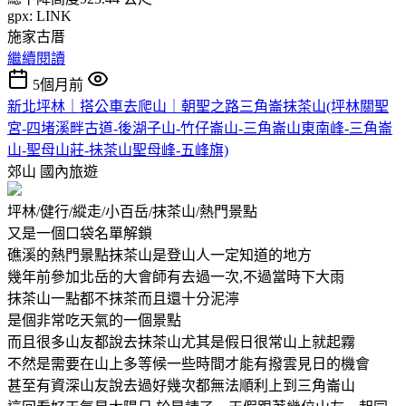
gpx: LINK
施家古厝
繼續閱讀
5個月前
新北坪林｜搭公車去爬山｜朝聖之路三角崙抹茶山(坪林關聖
宮-四堵溪畔古道-後湖子山-竹仔崙山-三角崙山東南峰-三角崙
山-聖母山莊-抺茶山聖母峰-五峰旗)
郊山
國內旅遊
坪林/健行/縱走/小百岳/抹茶山/熱門景點
又是一個口袋名單解鎖
礁溪的熱門景點抹茶山是登山人一定知道的地方
幾年前參加北岳的大會師有去過一次,不過當時下大雨
抹茶山一點都不抹茶而且還十分泥濘
是個非常吃天氣的一個景點
而且很多山友都說去抹茶山尤其是假日很常山上就起霧
不然是需要在山上多等候一些時間才能有撥雲見日的機會
甚至有資深山友說去過好幾次都無法順利上到三角崙山