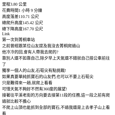
里程3.80 公里
花費時間1 小時 9 分鐘
高度落差110.71 公尺
總爬升高度145.42 公尺
總下降高度167.70 公尺
Link
第一次到菁桐車站
之前曾經跟某位山友提及我沒去菁桐爬過山
他冷冷的回,會有人帶我去爬的?
靠別人還不如靠自己,除夕早上天氣還不錯就自己搭公車前往
了
獨享一個人的山友,石筍尖有點挑戰!
如果真要單純抓寶石的山友們,也可以不要上石筍尖
只是難得來一趟,就爬上看看
可惜天氣不夠好不然有360度的展望!
接著往平溪老街的方向要去接第11段的任務,這一段之前有爬
過就比較不擔心
不爬上山頂也能抓到全部的寶石,不過我還是上去孝子山上看
看