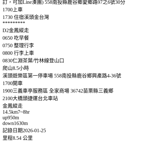
訂，可加Line湊團) 558南投縣鹿谷鄉愛鄉路97之6號30分
1700上車
1730 住宿溪頭金台灣
*********
D2金鳳縱走
0650 吃早餐
0750 整理行李
0800 行李上車
0830仁淵茶葉/竹林線登山口
爬山8.5小時
溪頭遊樂區第一停車場 558南投縣鹿谷鄉興產路4-36號
1700開車
1900三義車亭服務區 全家商場 36742苗栗縣三義鄉
2100大橋頭捷運台北車站
金鳳縱走
14.5km7~8hr
up950m
down1630m
記錄日期2026-01-25
里程8.54 公里