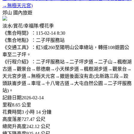
→無極天元宮)
郊山
國內旅遊
淡水/賞花/幸福隊/櫻花季
《集合時間》：115-02-14 8:30
《集合地點》：二子坪服務站
《交通工具》：紅5或260至陽明山公車總站，轉搭108遊園公
車至二子坪。
《行程介紹》：二子坪服務站→二子坪步道→二子山→楓樹湖
古道→觀景台→慈德廟→小天梯步道→楓樹湖步道→觀景台→
天元宮步道→無極天元宮→撤退後面沒有走(北新路三段→跤
頭趺崙步道→車埕→十八彎古道→大屯自然公園→二子坪服務
站)。
記錄日期2026-02-14
里程8.65 公里
花費時間3 小時 14 分鐘
高度落差727.47 公尺
總爬升高度242.12 公尺
總下降高度925.44 公尺