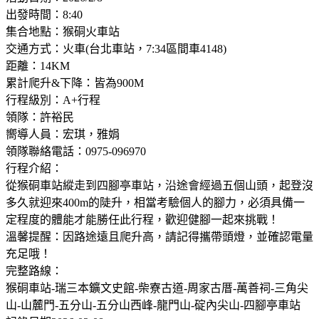
出發時間：8:40
集合地點：猴硐火車站
交通方式：火車(台北車站，7:34區間車4148)
距離：14KM
累計爬升&下降：皆為900M
行程級別：A+行程
領隊：許裕民
嚮導人員：宏琪，雅娟
領隊聯絡電話：0975-096970
行程介紹：
從猴硐車站縱走到四腳亭車站，沿途會經過五個山頭，起登沒
多久就迎來400m的陡升，相當考驗個人的腳力，必須具備一
定程度的體能才能勝任此行程，歡迎健腳一起來挑戰！
溫馨提醒：因路途遠且爬升高，請記得攜帶頭燈，並確認電量
充足哦！
完整路線：
猴硐車站-瑞三本鑛文史館-柴寮古道-周家古厝-萬善祠-三角尖
山-山麓門-五分山-五分山西峰-龍門山-碇內尖山-四腳亭車站