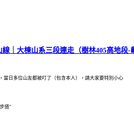
山線｜大棟山系三段連走（樹林405高地段
人，當日多位山友都被叮了（包含本人），請大家要特別小心
步道"