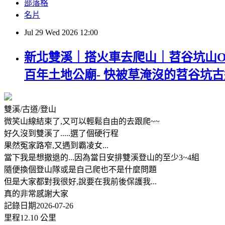
部落格
名片
Jul
29
Wed
2026
12:00
新北雙溪｜搭火車去爬山｜苕谷坑山O型(
百年土地公廟- 快被草淹沒的苕谷坑古
雙溪/古道/登山
微笑山線結束了,又可以輕鬆自由的去跟爬~~
好久沒到雙溪了.....選了個硬行程
果然冤家路窄,又遇到霸凌女...
當下我是想撤退的...因為當日安排雙溪登山的至少3~4組
隨便換個登山隊或是自己爬也不是什麼問題
但是大家都對我很好,說要在我前後保護我...
真的非常感謝大家
記錄日期2026-07-26
里程12.10 公里