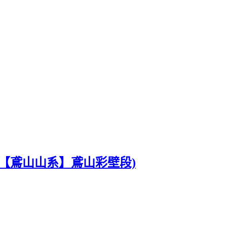
【鳶山山系】鳶山彩壁段)