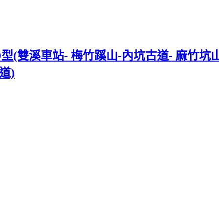
雙溪車站- 梅竹蹊山-內坑古道- 麻竹坑山-
道)