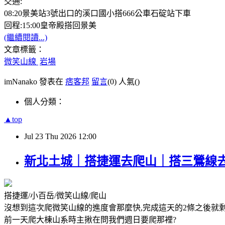
交通:
08:20景美站3號出口的溪口國小搭666公車石碇站下車
回程:15:00皇帝殿搭回景美
(繼續閱讀...)
文章標籤：
微笑山線
岩場
imNanako 發表在
痞客邦
留言
(0)
人氣(
)
個人分類：
▲top
Jul
23
Thu
2026
12:00
新北土城｜搭捷運去爬山｜搭三鶯線去
搭捷運/小百岳/微笑山線/爬山
沒想到這次爬微笑山線的進度會那麼快,完成這天的2條之後就
前一天爬大棟山系時主揪在問我們週日要爬那裡?