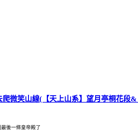
爬微笑山線(【天上山系】望月亭桐花段&
剩最後一條皇帝殿了