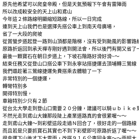
原先他希望可以爬皇帝殿，但是天氣預報下午會有雷陣雨
所以改成較安全的天上山和鳶山
今年這２條路線明顯縮短路線，所以一日完成
連到天上山我們也是選擇先搭公車上到南天母廣場，
省了一大段的爬坡
從賞螢步道起登一路到山頂都是階梯，沒有受到颱風的影響路
原路折返回到承天禪寺剛好遇到開法會，所以後門有開又省了
最後一顆寶石在朝日步道上，下坡石階路好滑好滑~～
結束任務又從登山口搭公車下到永寧站搭捷運去頂埔轉三鶯線
我們還趁著三鶯線捷運免費搭乘去體驗了一下
非常特別的一個捷運，
轉彎特別多
開得特別慢，
車箱特別少只有２節
從台北大學走到登山口需要２０分鐘，建議可以騎ｕｂｉｋｅ
不然光走到鳶山大鐘那段陡上產業道路真的會很累喔～～
走到鳶山大鐘～到彩壁這段走過Ｎ回合了，很好走的一個路線
而且若是只要抓寶石其實也不到下彩壁即可原路折返了喔～～
很幸運下山後才下大雷雨，改搭９１６公車回永寧～～雨超大