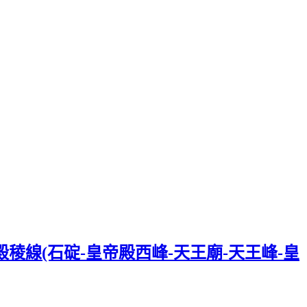
殿稜線(石碇-皇帝殿西峰-天王廟-天王峰-皇