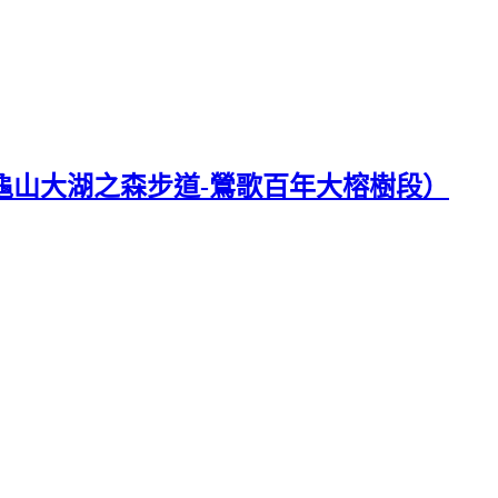
-龜山大湖之森步道-鶯歌百年大榕樹段）