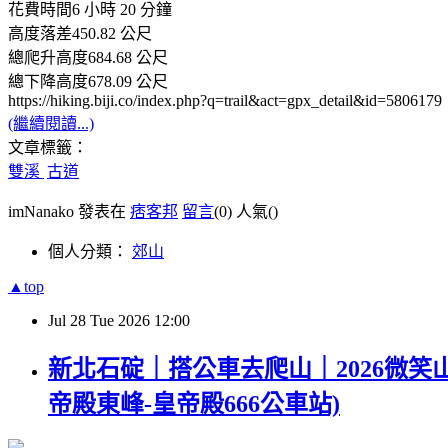
花費時間6 小時 20 分鐘
高度落差450.82 公尺
總爬升高度684.68 公尺
總下降高度678.09 公尺
https://hiking.biji.co/index.php?q=trail&act=gpx_detail&id=5806179
(繼續閱讀...)
文章標籤：
雙溪
古道
imNanako 發表在
痞客邦
留言
(0)
人氣(
)
個人分類：
郊山
▲top
Jul
28
Tue
2026
12:00
新北石碇｜搭公車去爬山｜2026微笑山
帝殿東峰-皇帝殿666公車站)