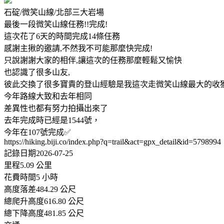
石碇/微笑山線/北部三大岩場
最後一段微笑山線任務!!完成!
這次花了6天的時間完成14條任務
感謝主揪的邀請,不然我不可能那麼快完成!
只說謝謝大家的相伴,讓這次的任務那麼輕鬆又愉快
也認識了很多山友,
彼此交換了很多寶貴的登山經驗是我這次走微笑山線最大的收
今年路線大致和去年相同
差異性也都有努力拍攝出來了
去年完成時已經是1544號，
今年在107號完成✅
https://hiking.biji.co/index.php?q=trail&act=gpx_detail&id=5798994
記錄日期2026-07-25
里程5.09 公里
花費時間5 小時
高度落差484.29 公尺
總爬升高度616.80 公尺
總下降高度481.85 公尺