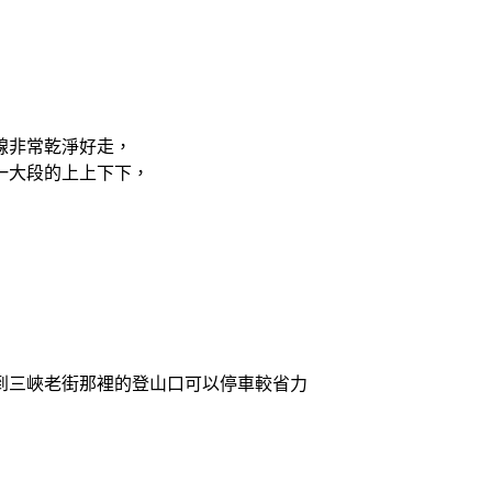
線非常乾淨好走，
一大段的上上下下，
到三峽老街那裡的登山口可以停車較省力