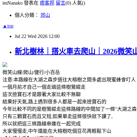
imNanako 發表在
痞客邦
留言
(0)
人氣(
)
個人分類：
郊山
▲top
Jul
22
Wed
2026
12:00
新北樹林｜搭火車去爬山｜2026微笑
微笑山線/爬山/健行/小百岳
注意:本路線在大湖之森步道往大榕樹之間多處出現蜜蜂會叮
一個月前才自己一個走過這條樹鶯縱走
這次撿寶石才是跟著大家比較不無聊
結果好天氣,路上遇到很多人都是一起來撿寶石的
今年比較不同的是樹鶯縱走這條路線的中間加了一條"大湖之森
只有三顆寶石而且又短,如果單走這條很快就下課了,
所以就把這三條路線串連在一起完成
大家慢慢走,中午還能在大榕樹吃個豆花再輕鬆下山