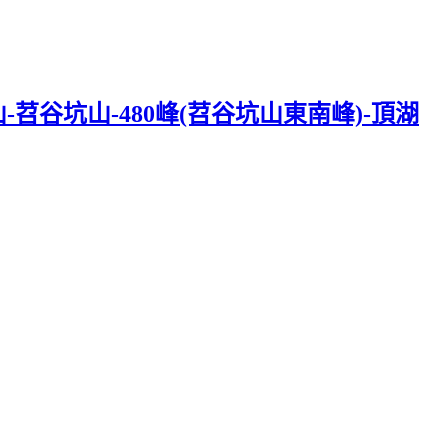
苕谷坑山-480峰(苕谷坑山東南峰)-頂湖