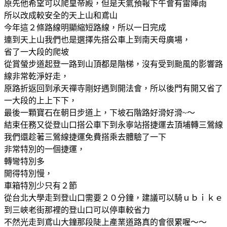
原先他希望可以爬皇帝殿，但是天氣預報下午會有雷陣雨
所以改成較安全的天上山和鳶山
今年這２條路線明顯縮短路線，所以一日完成
連到天上山我們也是選擇先搭公車上到南天母廣場，
省了一大段的爬坡
從賞螢步道起登一路到山頂都是階梯，沒有受到颱風的影響路
線非常乾淨好走，
原路折返回到承天禪寺剛好遇到開法會，所以後門有開又省了
一大段的上上下下，
最後一顆寶石在朝日步道上，下坡石階路好滑好滑~～
結束任務又從登山口搭公車下到永寧站搭捷運去頂埔轉三鶯線
我們還趁著三鶯線捷運免費搭乘去體驗了一下
非常特別的一個捷運，
轉彎特別多
開得特別慢，
車箱特別少只有２節
從台北大學走到登山口需要２０分鐘，建議可以騎ｕｂｉｋｅ
到三峽老街那裡的登山口可以停車較省力
不然光走到鳶山大鐘那段陡上產業道路真的會很累喔～～