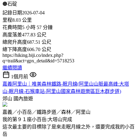
🟠石碇
記錄日期2026-07-04
里程8.03 公里
花費時間5 小時 57 分鐘
高度落差477.83 公尺
總爬升高度687.51 公尺
總下降高度606.70 公尺
https://hiking.biji.co/index.php?
q=trail&act=gpx_detail&id=5718253
繼續閱讀
1個月前
嘉義阿里山｜唯美森林鐵路-眠月線(阿里山山脈最高峰:大塔
山-眠月線-石猴車站-阿里山國家森林遊樂區巨木群步道)
郊山
國內旅遊
嘉義／小百岳／鐵路步道／森林／阿里山
我的第９１座小百岳:大塔山完成
這次最主要的目標除了是來走眠月線之外，還要完成我的小百
岳