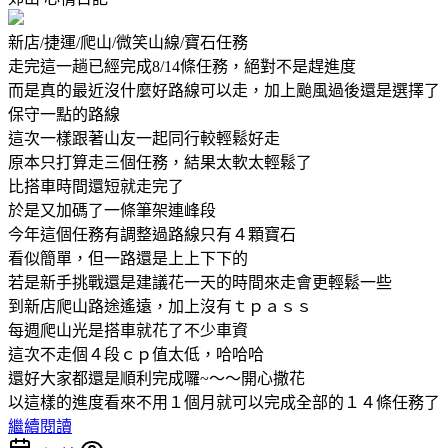
新店/捷運/爬山/微笑山線/寶石任務
走完這一趟已經完成8/14條任務，絕對不是趕進度
而是真的最近沒什麼好路線可以走，加上颱風過後還是選擇了
保守一點的路線
這次一樣跟著山友一起同行較輕鬆好走
原本只打算走三個任務，結果太軟太輕鬆了
比搭車時間還短就走完了
於是又加碼了一條筆架連峰段
今年這個任務有調整過路線只有４顆寶石
看似簡單，但一路還是上上下下的
若是新手挑戰還是建議花一天的時間來走會更輕鬆一些
到新店爬山路途遙遠，加上沒有ｔｐａｓｓ
每週爬山光是搭車就花了不少車資
這次不走個４段ｃｐ值太低，哈哈哈
還好大家都還是順利完成囉~～～開心撒花
以這樣的進度看來不用１個月就可以完成全部的１４條任務了
繼續閱讀