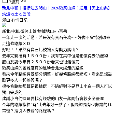
3週前
新北中和｜搭捷運去爬山｜2026微笑山線：逆走【天上山系】
烘爐地土地公段
郊山
心情日記
新北/中和/微笑山線/烘爐地山/小百岳
一年走一次的活動，若是沒有寶石任務~～好像不會特別想來
走這條路線ＸＤ
好吧！！果然有寶石比較讓人有動力爬山？
去年完賽禮有１５００份，我有在其中但是也懶得去領禮物
聽山友說今年有２５００份看來也很難發完
微笑山線的困難度真的遠勝台北大縱走的路線
看來今年路線有做部分調整，好幾條路線都縮短，看來是想鼓
勵更多人一起參與嗎？
很多條路線都算是很精選，不過絕對不是登山小白一個人可以
獨自完成的
建議小白們還是要找有經驗的山友一起同行會較安全些喔
今年的路線指標"有"比去年好一點了，但是還是有少數設的非
常怪？指引人去錯的路線嗎？