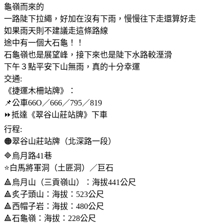
龜嶺而來的
一路陡下拉繩，好加在沒有下雨，慢慢往下走還算好走
如果雨天則不建議走這條路線
途中有一個大石龜！！
石龜嶺也是展望峰，接下來也是陡下水路較溼滑
下午３點平安下山無雨，真的十分幸運
交通:
《捷運木柵站牌》：
📌公車66O／666／795／819
⏩️抵達《翠谷山莊站牌》下車
行程:
🟠翠谷山莊站牌（北深路一段）
🔷️烏月路41巷
⭐️白馬將軍洞（土匪洞）／巨石
🔺️烏月山（三貢嶺山）：海拔441公尺
🔺️炙子頭山：海拔：523公尺
🔺️西帽子岩：海拔：480公尺
🔺️石龜嶺：海拔：228公尺