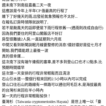
週末南下到南投嘉義二天一夜
這應該是今年上半年CP 值最高的行程了
連下了好幾天的雨,出發前氣象預報也不太好...
在報名訂房時領隊就說明了,
若不是颱風天的話即便是下雨行程依舊~~(遇雨則改成自由行)
因為我們要住的阿里山閣飯店不好訂
房型很難搶2人房,一直延期到六月底
中間又看到新聞說眠月線要整修的消息?還好還好是從七月才
開始,我們還能趕上最後一波
真的很幸運....
這次南下沒有端午連假的塞車,差不多到登山口也才12點多,比
預期時間還早
這次頭一天安排的行程非常輕鬆而且清涼
石山引水道~~整個行程來回約2.5小時以內可以完成
登山口往石山的路線有一條路可以通往阿毛巨木,是海拔最高
的台灣杉來回在半小時內
第一天的行程非常輕鬆愉快！
臺灣杉（Taiwania cryptomerioides Hayata）是世上唯一以「臺