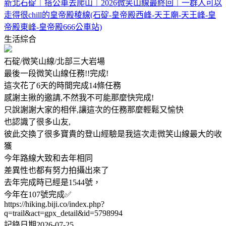
新北石碇｜搭公車去爬山｜2026微笑山線最終回｜一群人可以
走得很chill的皇帝殿稜線(石碇-皇帝殿西峰-天王廟-天王峰-皇
帝殿東峰-皇帝殿666公車站)
生活綜合
石碇/微笑山線/北部三大岩場
最後一段微笑山線任務!!完成!
這次花了6天的時間完成14條任務
感謝主揪的邀請,不然我不可能那麼快完成!
只說謝謝大家的相伴,讓這次的任務那麼輕鬆又愉快
也認識了很多山友,
彼此交換了很多寶貴的登山經驗是我這次走微笑山線最大的收
獲
今年路線大致和去年相同
差異性也都有努力拍攝出來了
去年完成時已經是1544號，
今年在107號完成✅
https://hiking.biji.co/index.php?
q=trail&act=gpx_detail&id=5798994
記錄日期2026-07-25