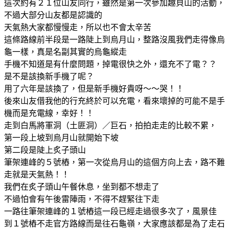
這次約有２１位山友同行，雖然是第一次參加趣貝山的活動，
不過大部分山友都是認識的
天氣熱大家都慢慢走，所以也不會太辛苦
這條路線前半段是一路陡上到烏月山，整路沒風我們走得像烏
龜一樣，真是名副其實的烏龜縱走
手機不知道是有什麼問題，掉電很快之外，還充不了電？？
是不是該換新手機了呢？
用了六年是該換了，但是新手機好貴呀～～哭！！
後來山友借我他的行充終於可以充電，看來壞掉的可能不是手
機而是充電線，幸好！！
走到白馬將軍洞（土匪洞）／巨石，拍拍走走的比較不累，
第一段上坡到烏月山就開始下坡
第二段是陡上炙子頭山
筆架連峰的５號樁，第一次從烏月山的這個方向上去，路不難
走就是天氣熱！！
我們在炙子頭山午餐休息，坐到都不想走了
不過怕會有午後雷陣雨，不得不趕緊往下走
一路往筆架連峰的１號樁這一段已經走過很多次了，風景佳
到１號樁不走官方路線而是往石龜嶺，大家應該都是為了走石