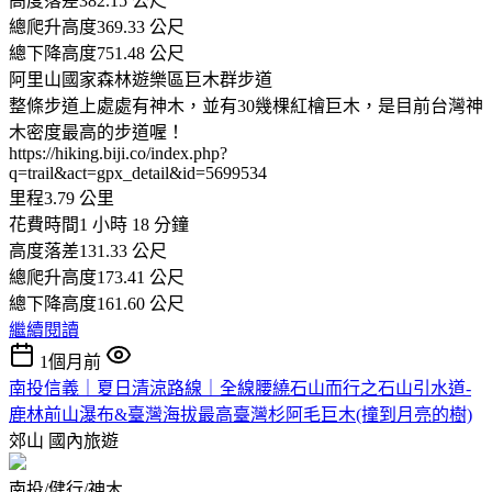
高度落差382.15 公尺
總爬升高度369.33 公尺
總下降高度751.48 公尺
阿里山國家森林遊樂區巨木群步道
整條步道上處處有神木，並有30幾棵紅檜巨木，是目前台灣神
木密度最高的步道喔！
https://hiking.biji.co/index.php?
q=trail&act=gpx_detail&id=5699534
里程3.79 公里
花費時間1 小時 18 分鐘
高度落差131.33 公尺
總爬升高度173.41 公尺
總下降高度161.60 公尺
繼續閱讀
1個月前
南投信義｜夏日清涼路線｜全線腰繞石山而行之石山引水道-
鹿林前山瀑布&臺灣海拔最高臺灣杉阿毛巨木(撞到月亮的樹)
郊山
國內旅遊
南投/健行/神木