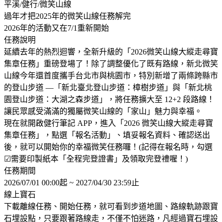
平溪/健行/微笑山線
過年才把2025年的微笑山線任務解完
2026年的活動又在7/1重新開始
任務說明
延續去年的熱烈迴響，全新升級的「2026微笑山線大縱走尋寶
集章任務」重磅登場了！除了調整優化了既有路線，新北微笑
山線今年還首度攜手台北市與桃園市，特別新增了兩條跨縣市
的登山步道 —「新北臺北登山步道：樟樹步道」與「新北桃
園登山步道：大湖之森步道」，將任務擴大至 12+2 段路線！
讓民眾感受滿滿的獨屬微笑山線的「家山」魅力與幸福。
現在就開啟健行筆記 APP，進入「2026 微笑山線大縱走尋寶
集章任務」，點選「報名活動」、填妥報名資料、確認送出
後，就可以開始你的幸福微笑任務囉！(記得在報名時，勾選
☑需要印製紙本「全程完登證書」及領取完登禮喔！)
任務期間
2026/07/01 00:00起 ~ 2027/04/30 23:59止
線上寶石
下載離線任務、開始任務，就可看到步道地圖、路線軌跡跟寶
石埋設點，只要跟著路線走，不僅不怕迷路，凡經過寶石埋設