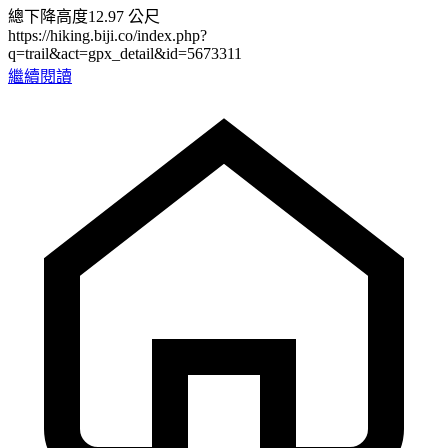
總下降高度12.97 公尺
https://hiking.biji.co/index.php?
q=trail&act=gpx_detail&id=5673311
繼續閱讀