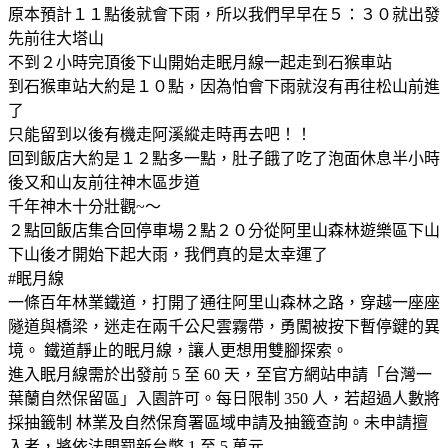
原本預計１１點後就會下雨，所以我們早早在５：３０就出發
先前往大塔山
不到２小時完頂後下山開始走眠月線一起走到石猴車站
到石猴車站大約是１０點，因為怕會下雨就沒有再往松山前進
了
只能留到以後有機走阿溪縱走時再去吧！！
回到飯店大約是１２點多一點，肚子餓了吃了泡面休息半小時
後又和山友前往神木區步道
千年神木十分壯觀~～
２點回飯店集合回停車場２點２０分從阿里山森林遊樂區下山
下山後才開始下起大雨，我們真的是太幸運了
#眠月線
一條百年林業鐵道，打開了通往阿里山森林之路，穿越一座座
隧道與橋梁，迷走在兩千公尺雲霧帶，勇闖被按下暫停鍵的異
境。 鐵道靜止的眠月線，讓人更想用雙腳探索。
進入眠月線需於出發前 5 至 60 天，至官方網站申請「台灣一
葉蘭自然保留區」入園許可。每日限制 350 人，若超過人數將
採抽籤制 林業及自然保育署區域申請及抽籤查詢。未申請擅
入者，將依法開罰新台幣 1 至 5 萬元