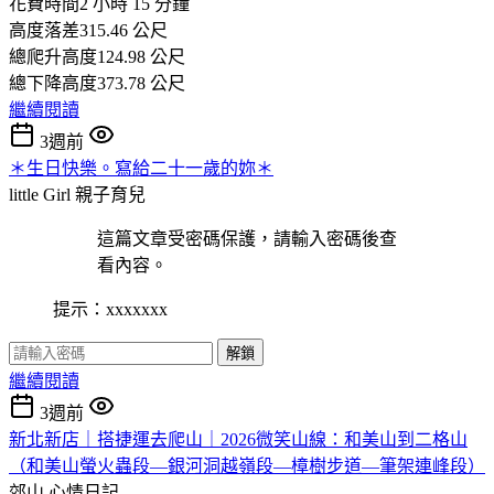
花費時間2 小時 15 分鐘
高度落差315.46 公尺
總爬升高度124.98 公尺
總下降高度373.78 公尺
繼續閱讀
3週前
＊生日快樂。寫給二十一歲的妳＊
little Girl
親子育兒
這篇文章受密碼保護，請輸入密碼後查
看內容。
提示：xxxxxxx
解鎖
繼續閱讀
3週前
新北新店｜搭捷運去爬山｜2026微笑山線：和美山到二格山
（和美山螢火蟲段—銀河洞越嶺段—樟樹步道—筆架連峰段）
郊山
心情日記