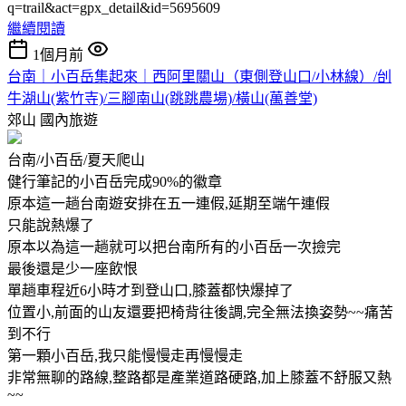
q=trail&act=gpx_detail&id=5695609
繼續閱讀
1個月前
台南｜小百岳集起來｜西阿里關山（東側登山口/小林線）/刣
牛湖山(紫竹寺)/三腳南山(跳跳農場)/橫山(萬善堂)
郊山
國內旅遊
台南/小百岳/夏天爬山
健行筆記的小百岳完成90%的徽章
原本這一趟台南遊安排在五一連假,延期至端午連假
只能說熱爆了
原本以為這一趟就可以把台南所有的小百岳一次撿完
最後還是少一座飲恨
單趟車程近6小時才到登山口,膝蓋都快爆掉了
位置小,前面的山友還要把椅背往後調,完全無法換姿勢~~痛苦
到不行
第一顆小百岳,我只能慢慢走再慢慢走
非常無聊的路線,整路都是產業道路硬路,加上膝蓋不舒服又熱
~~