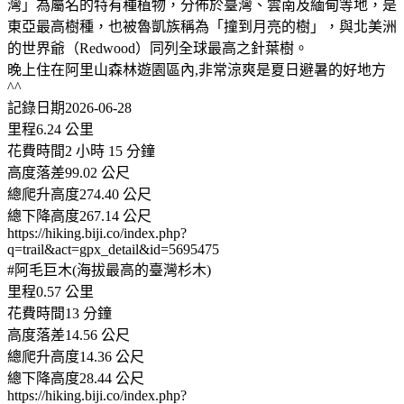
灣」為屬名的特有種植物，分佈於臺灣、雲南及緬甸等地，是
東亞最高樹種，也被魯凱族稱為「撞到月亮的樹」，與北美洲
的世界爺（Redwood）同列全球最高之針葉樹。
晚上住在阿里山森林遊園區內,非常涼爽是夏日避暑的好地方
^^
記錄日期2026-06-28
里程6.24 公里
花費時間2 小時 15 分鐘
高度落差99.02 公尺
總爬升高度274.40 公尺
總下降高度267.14 公尺
https://hiking.biji.co/index.php?
q=trail&act=gpx_detail&id=5695475
#阿毛巨木(海拔最高的臺灣杉木)
里程0.57 公里
花費時間13 分鐘
高度落差14.56 公尺
總爬升高度14.36 公尺
總下降高度28.44 公尺
https://hiking.biji.co/index.php?