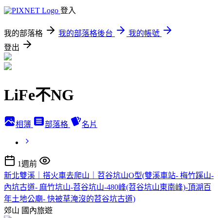
登入
我的部落格
我的部落格後台
我的帳號
登出
LiFe不NG
相簿
部落格
名片
1週前
新北雙溪｜搭火車去爬山｜苕谷坑山O型(雙溪車站- 梅竹蹊山-
內坑古道- 麻竹坑山-苕谷坑山-480峰(苕谷坑山東南峰)-頂湖百
年土地公廟- 快被草淹沒的苕谷坑古道)
郊山
國內旅遊