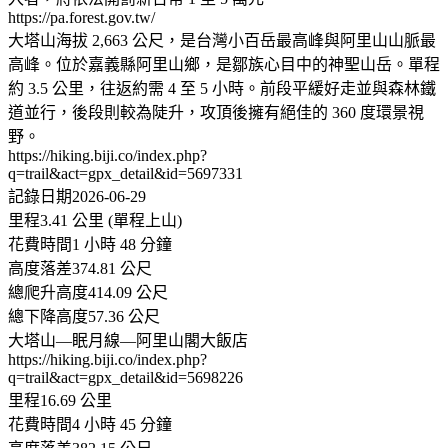
https://pa.forest.gov.tw/
大塔山海拔 2,663 公尺，是台灣小百岳最高峰與阿里山山脈最
高峰。位於嘉義縣阿里山鄉，是鄒族心目中的神聖山岳。單程
約 3.5 公里，往返約需 4 至 5 小時。前段平緩好走並與森林鐵
道並行，後段則較為陡升，攻頂後擁有絕佳的 360 度環景視
野。
https://hiking.biji.co/index.php?
q=trail&act=gpx_detail&id=5697331
記錄日期2026-06-29
里程3.41 公里 (單程上山)
花費時間1 小時 48 分鐘
高度落差374.81 公尺
總爬升高度414.09 公尺
總下降高度57.36 公尺
大塔山—眠月線—阿里山閣大飯店
https://hiking.biji.co/index.php?
q=trail&act=gpx_detail&id=5698226
里程16.69 公里
花費時間4 小時 45 分鐘