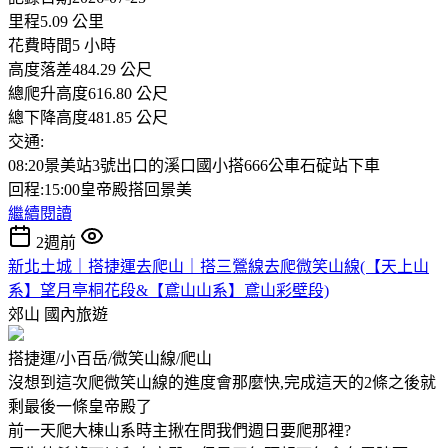
里程5.09 公里
花費時間5 小時
高度落差484.29 公尺
總爬升高度616.80 公尺
總下降高度481.85 公尺
交通:
08:20景美站3號出口的溪口國小搭666公車石碇站下車
回程:15:00皇帝殿搭回景美
繼續閱讀
2週前
新北土城｜搭捷運去爬山｜搭三鶯線去爬微笑山線(【天上山
系】望月亭桐花段&【鳶山山系】鳶山彩壁段)
郊山
國內旅遊
搭捷運/小百岳/微笑山線/爬山
沒想到這次爬微笑山線的進度會那麼快,完成這天的2條之後就
剩最後一條皇帝殿了
前一天爬大棟山系時主揪在問我們週日要爬那裡?