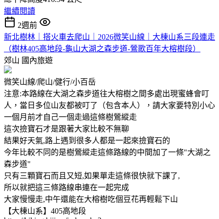
繼續閱讀
2週前
新北樹林｜搭火車去爬山｜2026微笑山線｜大棟山系三段連走
（樹林405高地段-龜山大湖之森步道-鶯歌百年大榕樹段）
郊山
國內旅遊
微笑山線/爬山/健行/小百岳
注意:本路線在大湖之森步道往大榕樹之間多處出現蜜蜂會叮
人，當日多位山友都被叮了（包含本人），請大家要特別小心
一個月前才自己一個走過這條樹鶯縱走
這次撿寶石才是跟著大家比較不無聊
結果好天氣,路上遇到很多人都是一起來撿寶石的
今年比較不同的是樹鶯縱走這條路線的中間加了一條"大湖之
森步道"
只有三顆寶石而且又短,如果單走這條很快就下課了,
所以就把這三條路線串連在一起完成
大家慢慢走,中午還能在大榕樹吃個豆花再輕鬆下山
【大棟山系】405高地段