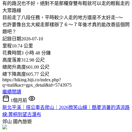
有的路況也不好，絕對不是那種穿雙布鞋就可以走的輕鬆走的
大眾路線
目前走了八段任務，平時較少人走的地方還是不太好走~～
也許要像台北大縱走那樣辦了６～７年後才真的能改善這個問
題吧？
記錄日期2026-07-10
里程10.74 公里
花費時間3 小時 48 分鐘
高度落差312.98 公尺
總爬升高度601.09 公尺
總下降高度605.77 公尺
https://hiking.biji.co/index.php?
q=trail&act=gpx_detail&id=5743975
繼續閱讀
1個月前
新北平溪｜搭公車去爬山｜2026微笑山線｜酷夏消暑的清涼路
線:菁桐到望古瀑布
郊山
國內旅遊