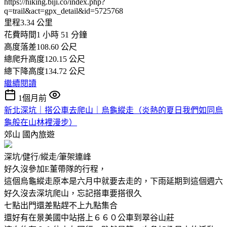
https://hiking.biji.co/index.php?
q=trail&act=gpx_detail&id=5725768
里程3.34 公里
花費時間1 小時 51 分鐘
高度落差108.60 公尺
總爬升高度120.15 公尺
總下降高度134.72 公尺
繼續閱讀
1個月前
新北深坑｜搭公車去爬山｜烏龜縱走（炎熱的夏日我們如同烏
龜般在山林裡漫步）
郊山
國內旅遊
深坑/健行/縱走/筆架連峰
好久沒參加E董帶隊的行程，
這個烏龜縱走原本是六月中就要去走的，下雨延期到這個週六
好久沒去深坑爬山，忘記搭車要搭很久
七點出門還差點趕不上九點集合
還好有在景美國中站搭上６６０公車到翠谷山莊