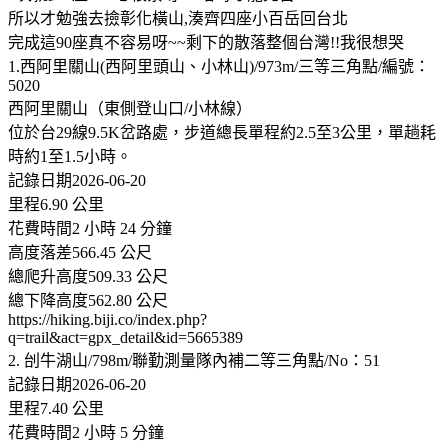
所以才勉強去撿彰化橫山,湊齊四座小百岳回台北
完成這90座真不容易呀~~剩下的散落整個台灣!!我很想哭
1.西阿里關山(西阿里頭山、小林山)/973m/三等三角點/編號：
5020
西阿里關山（東側登山口/小林線）
位於台29線9.5K岔路處，步道總長單程約2.5至3公里，單趟耗
時約1至1.5小時。
記錄日期2026-06-20
里程6.90 公里
花費時間2 小時 24 分鐘
高度落差566.45 公尺
總爬升高度509.33 公尺
總下降高度562.80 公尺
https://hiking.biji.co/index.php?
q=trail&act=gpx_detail&id=5665389
2. 刣牛湖山/798m/聯勤測量隊內補二等三角點/No：51
記錄日期2026-06-20
里程7.40 公里
花費時間2 小時 5 分鐘