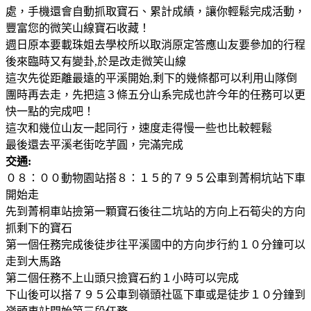
處，手機還會自動抓取寶石、累計成績，讓你輕鬆完成活動，
豐富您的微笑山線寶石收藏！
週日原本要載珠姐去學校所以取消原定答應山友要參加的行程
後來臨時又有變卦,於是改走微笑山線
這次先從距離最遠的平溪開始,剩下的幾條都可以利用山隊倒
團時再去走，先把這３條五分山系完成也許今年的任務可以更
快一點的完成吧！
這次和幾位山友一起同行，速度走得慢一些也比較輕鬆
最後還去平溪老街吃芋圓，完滿完成
交通:
０８：００動物園站搭８：１５的７９５公車到菁桐坑站下車
開始走
先到菁桐車站撿第一顆寶石後往二坑站的方向上石筍尖的方向
抓剩下的寶石
第一個任務完成後徒步往平溪國中的方向步行約１０分鐘可以
走到大馬路
第二個任務不上山頭只撿寶石約１小時可以完成
下山後可以搭７９５公車到嶺頭社區下車或是徒步１０分鐘到