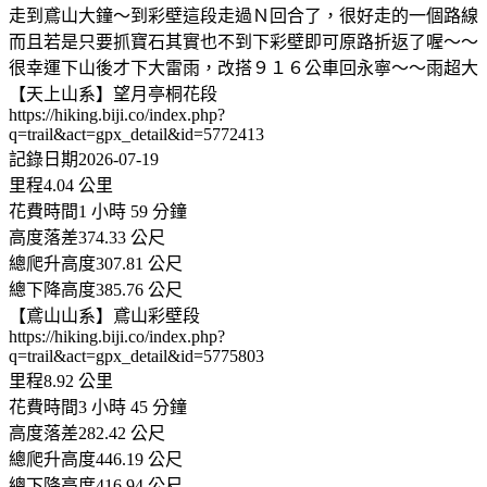
走到鳶山大鐘～到彩壁這段走過Ｎ回合了，很好走的一個路線
而且若是只要抓寶石其實也不到下彩壁即可原路折返了喔～～
很幸運下山後才下大雷雨，改搭９１６公車回永寧～～雨超大
【天上山系】望月亭桐花段
https://hiking.biji.co/index.php?
q=trail&act=gpx_detail&id=5772413
記錄日期2026-07-19
里程4.04 公里
花費時間1 小時 59 分鐘
高度落差374.33 公尺
總爬升高度307.81 公尺
總下降高度385.76 公尺
【鳶山山系】鳶山彩壁段
https://hiking.biji.co/index.php?
q=trail&act=gpx_detail&id=5775803
里程8.92 公里
花費時間3 小時 45 分鐘
高度落差282.42 公尺
總爬升高度446.19 公尺
總下降高度416.94 公尺