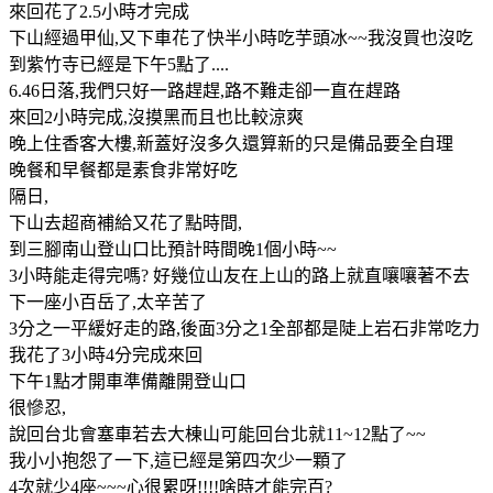
來回花了2.5小時才完成
下山經過甲仙,又下車花了快半小時吃芋頭冰~~我沒買也沒吃
到紫竹寺已經是下午5點了....
6.46日落,我們只好一路趕趕,路不難走卻一直在趕路
來回2小時完成,沒摸黑而且也比較涼爽
晚上住香客大樓,新蓋好沒多久還算新的只是備品要全自理
晚餐和早餐都是素食非常好吃
隔日,
下山去超商補給又花了點時間,
到三腳南山登山口比預計時間晚1個小時~~
3小時能走得完嗎? 好幾位山友在上山的路上就直嚷嚷著不去
下一座小百岳了,太辛苦了
3分之一平緩好走的路,後面3分之1全部都是陡上岩石非常吃力
我花了3小時4分完成來回
下午1點才開車準備離開登山口
很慘忍,
說回台北會塞車若去大棟山可能回台北就11~12點了~~
我小小抱怨了一下,這已經是第四次少一顆了
4次就少4座~~~心很累呀!!!!啥時才能完百?