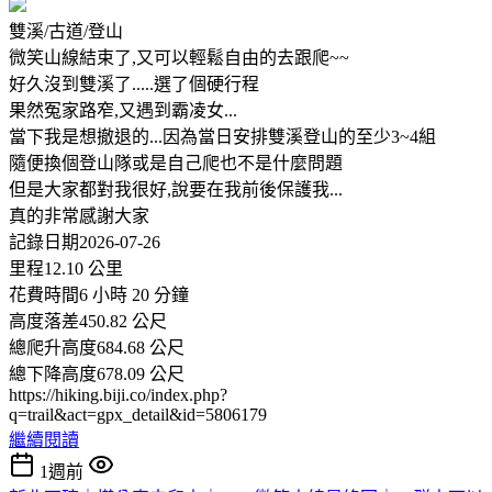
雙溪/古道/登山
微笑山線結束了,又可以輕鬆自由的去跟爬~~
好久沒到雙溪了.....選了個硬行程
果然冤家路窄,又遇到霸凌女...
當下我是想撤退的...因為當日安排雙溪登山的至少3~4組
隨便換個登山隊或是自己爬也不是什麼問題
但是大家都對我很好,說要在我前後保護我...
真的非常感謝大家
記錄日期2026-07-26
里程12.10 公里
花費時間6 小時 20 分鐘
高度落差450.82 公尺
總爬升高度684.68 公尺
總下降高度678.09 公尺
https://hiking.biji.co/index.php?
q=trail&act=gpx_detail&id=5806179
繼續閱讀
1週前