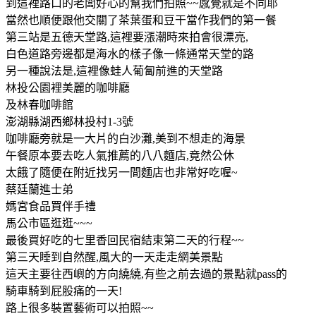
到這裡路口的老闆好心的幫我們拍照~~感覺就是不同耶
當然也順便跟他交關了茶葉蛋和豆干當作我們的第一餐
第三站是五德天堂路,這裡要漲潮時來拍會很漂亮,
白色道路旁邊都是海水的樣子像一條通常天堂的路
另一種說法是,這裡像蛙人葡匐前進的天堂路
林投公園裡美麗的咖啡廳
及林春咖啡館
澎湖縣湖西鄉林投村1-3號
咖啡廳旁就是一大片的白沙灘,美到不想走的海景
午餐原本要去吃人氣推薦的八八麵店,竟然公休
太餓了隨便在附近找另一間麵店也非常好吃喔~
蔡廷蘭進士弟
媽宮食品買伴手禮
馬公市區逛逛~~~
最後買好吃的七里香回民宿結束第二天的行程~~
第三天睡到自然醒,風大的一天走走網美景點
這天主要往西嶼的方向繞繞,有些之前去過的景點就pass的
騎車騎到屁股痛的一天!
路上很多裝置藝術可以拍照~~