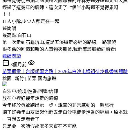
那裡覺得從慈湖走到溪州公園那裡的坪林好遠好遠還走到天黑
經過了這幾年的磨練，這次走了七個半小時還不覺得累呀
！！
11人小隊,少少人都走在一起
舊崗哨
最高點:白石山
第一次走到石龜坑山,這是五溪縱走必經的路線,一路攀爬
很多舊的回憶和新的人事物夾雜著,我們應該繼續向前看!
繼續閱讀
3個月前
苗栗通霄｜台版朝聖之路｜2026年白沙屯媽祖徒步進香初體驗
桃園 | 新竹 | 苗栗
國內旅遊
白沙屯/繞境/進香/回鑾/信仰
放在心裡好幾年想走的路線
今年終於勇敢踏出第一步，說真的非常感動的一趟旅行
聽了好幾年山友談起他們去走白沙屯徒步進香的經驗，原本就
一直想去走看看了
只是要一次請假那麼多天實在不可能