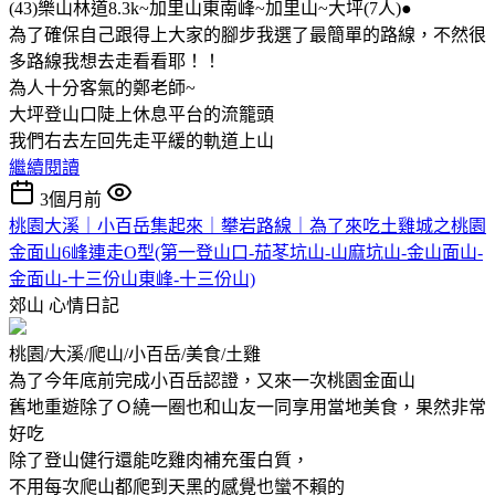
(43)樂山林道8.3k~加里山東南峰~加里山~大坪(7人)●
為了確保自己跟得上大家的腳步我選了最簡單的路線，不然很
多路線我想去走看看耶！！
為人十分客氣的鄭老師~
大坪登山口陡上休息平台的流籠頭
我們右去左回先走平緩的軌道上山
繼續閱讀
3個月前
桃園大溪｜小百岳集起來｜攀岩路線｜為了來吃土雞城之桃園
金面山6峰連走O型(第一登山口-茄苳坑山-山麻坑山-金山面山-
金面山-十三份山東峰-十三份山)
郊山
心情日記
桃園/大溪/爬山/小百岳/美食/土雞
為了今年底前完成小百岳認證，又來一次桃園金面山
舊地重遊除了Ｏ繞一圈也和山友一同享用當地美食，果然非常
好吃
除了登山健行還能吃雞肉補充蛋白質，
不用每次爬山都爬到天黑的感覺也蠻不賴的