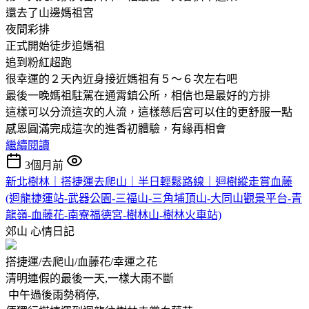
還去了山邊媽祖宮
夜間彩排
正式開始徒步追媽祖
追到粉紅超跑
很幸運的２天內近身接近媽祖有５～６次左右吧
最後一晚媽祖駐駕在通霄鎮公所，相信也是最好的方排
這樣可以分流這次的人流，這樣慈后宮可以住的更舒服一點
感恩圓滿完成這次的進香初體驗，有緣再相會
繼續閱讀
3個月前
新北樹林｜搭捷運去爬山｜半日輕鬆路線｜迴樹縱走賞血藤
(迴龍捷運站-武器公園-三福山-三角埔頂山-大同山觀景平台-青
龍嶺-血藤花-南寮福德宮-樹林山-樹林火車站)
郊山
心情日記
搭捷運/去爬山/血藤花/幸運之花
清明連假的最後一天,一樣大雨不斷
中午過後雨勢稍停,