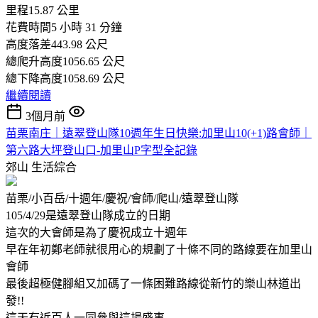
里程15.87 公里
花費時間5 小時 31 分鐘
高度落差443.98 公尺
總爬升高度1056.65 公尺
總下降高度1058.69 公尺
繼續閱讀
3個月前
苗栗南庄｜遠翠登山隊10週年生日快樂:加里山10(+1)路會師｜
第六路大坪登山口-加里山P字型全記錄
郊山
生活綜合
苗栗/小百岳/十週年/慶祝/會師/爬山/遠翠登山隊
105/4/29是遠翠登山隊成立的日期
這次的大會師是為了慶祝成立十週年
早在年初鄭老師就很用心的規劃了十條不同的路線要在加里山
會師
最後超極健腳組又加碼了一條困難路線從新竹的樂山林道出
發!!
這天有近百人一同參與這場盛事