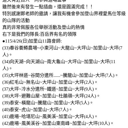
雖然後來有發生一點插曲，還是圓滿完成！！
特別感謝鄭老師的邀請，讓我有機會參加登山界裡愛馬仕等級
的山隊的活動
真的非常佩服各位舉辦活動及登山的熱情
右下是我們的隊長:百岳界有名的領隊
●115/4/26(日)加里山11路會師:
(33)春谷養鱒農場~小東河山~大龍山~大坪山~加里山~大坪(7
人)。
(34)向天湖~向天湖山~南大龜山~大坪山~加里山~大坪(11
人)。
(35)大坪林道~谷間分遣所......~騰龍山~加里山~大坪(7人)。
(36)紅毛山~無名山~大坪山~加里山~大坪(2人)。
(37)大坪~冷水分遣所~鐵道~加里山~大坪(9人)。
(38)大坪~避難山屋~加里山~杜鵑嶺~大坪(24人)。
(39)泰安~橫龍山~騰龍山~加里山~大坪(5人)。
(40)泰安~虎山~加里山~大坪(7人)。
(41)鹿場~哈堪尼山~風美溪~加里山~大坪(4人)。
(42)鹿場~風美溪谷~加里山東南峰~加里山~大坪(10人)。