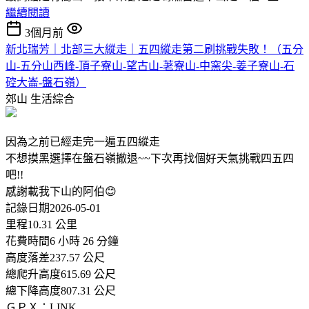
繼續閱讀
3個月前
新北瑞芳｜北部三大縱走｜五四縱走第二刷挑戰失敗！（五分
山-五分山西峰-頂子寮山-望古山-荖寮山-中窯尖-姜子寮山-石
硿大崙-盤石嶺）
郊山
生活綜合
因為之前已經走完一遍五四縱走
不想摸黑選擇在盤石嶺撤退~~下次再找個好天氣挑戰四五四
吧!!
感謝載我下山的阿伯😊
記錄日期2026-05-01
里程10.31 公里
花費時間6 小時 26 分鐘
高度落差237.57 公尺
總爬升高度615.69 公尺
總下降高度807.31 公尺
ＧＰＸ：LINK