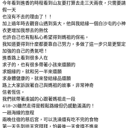
今年看到進香的時程看到山友要打算去走三天兩夜，只需要請
假一天
也沒有不去的理由了！！
加上過年時去觀音山遇到吳大，他與我結緣一個白沙屯的小神
衣更增加我想去的熱忱
也許自己也有點私心希望得到媽祖的保祐，
我知道要得到什麼都要靠自己努力，多做了這一步只是更堅定
加強的自己的勇氣吧！
進香路上看到很多人在
求子的，也有很多帶著小孩來還願的
求姻緣的，就和另一半來還願
求身體健康的，就來發結緣品還願
路上大家訴說著自己與媽祖的故事，非常神奇
信者恆信，
我們就帶著虔誠的心跟著媽祖走一段
4/18~20雖然走得是輕鬆路線但仍感動滿滿的！
一趟海線的旅程
兩晚住宿的慈后宮，可以洗澡還有吃不完的食物
第一天先到拱天宮拜拜，怕最後一天會擠不進來