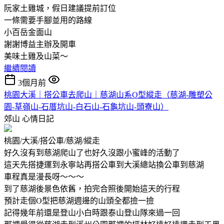
阮家土雞城，假日建議提前訂位
一條需要手腳並用的路線
小百岳金面山
謝謝博益主辦及開車
美味土雞及山菜～
繼續閱讀
3個月前
桃園大溪｜搭公車去爬山｜慈湖山系O型縱走（慈湖-雕塑公
園-草嶺山-石厝坑山-白石山-石龜坑山-頭寮山）
郊山
心情日記
桃園/大溪/搭公車/慈湖/縱走
好久沒有到慈湖爬山了也好久沒跟小蜜峰的活動了
這天先搭捷運到永寧站再搭公車到大溪總站換公車到慈湖
車程真是漫長呀～～～
到了慈湖後景色依舊，拍完合照後開始這天的行程
預計走個O型把慈湖週邊的山頭全都撿一撿
記得幾年前還是登山小白時跟泰山登山隊來過一回