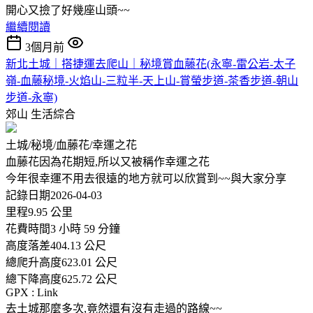
開心又撿了好幾座山頭~~
繼續閱讀
3個月前
新北土城｜搭捷運去爬山｜秘境賞血藤花(永寧-雷公岩-太子
嶺-血藤秘境-火焰山-三粒半-天上山-賞螢步道-茶香步道-朝山
步道-永寧)
郊山
生活綜合
土城/秘境/血藤花/幸運之花
血藤花因為花期短,所以又被稱作幸運之花
今年很幸運不用去很遠的地方就可以欣賞到~~與大家分享
記錄日期2026-04-03
里程9.95 公里
花費時間3 小時 59 分鐘
高度落差404.13 公尺
總爬升高度623.01 公尺
總下降高度625.72 公尺
GPX : Link
去土城那麼多次,竟然還有沒有走過的路線~~