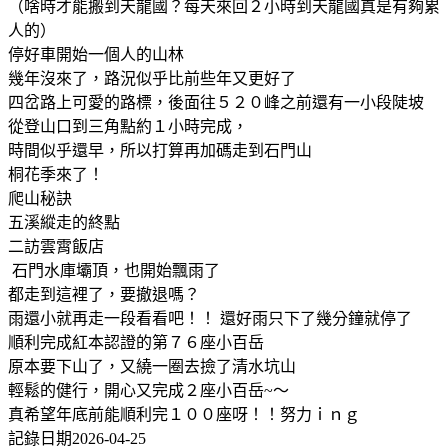
（啥時才能搬到天龍國？每天來回２小時到天龍國真是有夠累
人的）
停好車開始一個人的山林
幾年沒來了，路況似乎比前些年又更好了
四岔路上可愛的路標，後面往５２０峰之前還有一小段陡坡
從登山口到三角點約１小時完成，
時間似乎還早，所以打算再加碼走到石門山
桐花季來了！
爬山秘訣
五溪縱走的終點
二訪雲霄飯店
石門水庫壩頂，也開始飄雨了
都走到這裡了，要撤退嗎？
雨還小就再走一段看看吧！！ 還好雨只下了幾分鐘就停了
順利完成紅本認證的第７６座小百岳
原本要下山了，又繞一圈去撿了清水坑山
輕鬆的健行，開心又完成２座小百岳~～
真希望年底前能順利完１００座呀！！努力ｉｎｇ
記錄日期2026-04-25