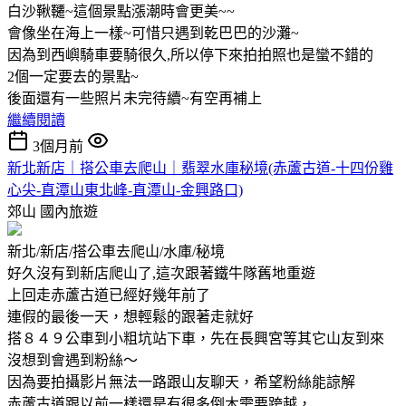
白沙鞦韆~這個景點漲潮時會更美~~
會像坐在海上一樣~可惜只遇到乾巴巴的沙灘~
因為到西嶼騎車要騎很久,所以停下來拍拍照也是蠻不錯的
2個一定要去的景點~
後面還有一些照片未完待續~有空再補上
繼續閱讀
3個月前
新北新店｜搭公車去爬山｜翡翠水庫秘境(赤蘆古道-十四份雞
心尖-直潭山東北峰-直潭山-金興路口)
郊山
國內旅遊
新北/新店/搭公車去爬山/水庫/秘境
好久沒有到新店爬山了,這次跟著鐵牛隊舊地重遊
上回走赤蘆古道已經好幾年前了
連假的最後一天，想輕鬆的跟著走就好
搭８４９公車到小粗坑站下車，先在長興宮等其它山友到來
沒想到會遇到粉絲～
因為要拍攝影片無法一路跟山友聊天，希望粉絲能諒解
赤蘆古道跟以前一樣還是有很多倒木需要跨越，