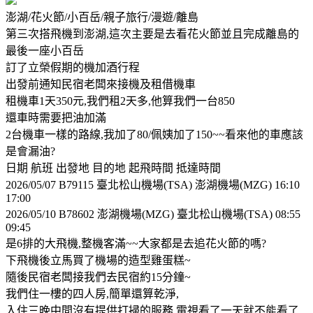
澎湖/花火節/小百岳/親子旅行/漫遊/離島
第三次搭飛機到澎湖,這次主要是去看花火節並且完成離島的
最後一座小百岳
訂了立榮假期的機加酒行程
出發前通知民宿老闆來接機及租借機車
租機車1天350元,我們租2天多,他算我們一台850
還車時需要把油加滿
2台機車一樣的路線,我加了80/佩姨加了150~~看來他的車應該
是會漏油?
日期 航班 出發地 目的地 起飛時間 抵達時間
2026/05/07 B7­9115 臺北松山機場(TSA) 澎湖機場(MZG) 16:10
17:00
2026/05/10 B7­8602 澎湖機場(MZG) 臺北松山機場(TSA) 08:55
09:45
是6排的大飛機,整機客滿~~大家都是去追花火節的嗎?
下飛機後立馬買了機場的造型雞蛋糕~
隨後民宿老闆接我們去民宿約15分鐘~
我們住一樓的四人房,簡單還算乾淨,
入住三晚中間沒有提供打掃的服務,電視看了一天就不能看了