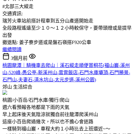
#北部三大縱走
交通資訊:
瑞芳火車站前搭計程車到五分山產道開始走
全段路程遙遠至少１０～１２小時較保守，要帶頭燈或是提早
出發
撤退點: 姜子寮步道或是盤石嶺搭F920公車
繼續閱讀
3個月前
桃園龍潭｜騎機車去爬山｜溪石縱走順便賞桐花(福山巖-溪州
山-520峰-愚公亭-新溪州山-雲霄飯店-石門水庫壩頂-石門勝景-
石門山-夫妻石-清水坑山-太元步道-溪州公園)
郊山
生活綜合
桃園/小百岳/石門水庫/獨行/爬山
週六看預報各地都是下雨的天氣
早上起床後天氣陰涼就獨自前往龍潭爬溪州山
這座小百岳爬過幾次，所以也不擔心會迷路
一樣騎到福山巖，車程大約１小時比去上班還近~～