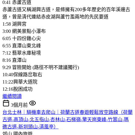
0:41 赤蘆古道
赤蘆古道又稱湖興古道，是條擁有200多年歷史的百年溪邊古
道，曾是清代連結赤皮湖與蘆竹濫兩地的先民要道
1:58 湖興宮
3:00 網美景點小瀑布
6:05 十四份雞心尖
6:55 直潭山東北峰
7:12 翡翠水庫秘境
8:16 直潭山
9:29 冒險開始 (路徑不明不建議獨行)
10:40保線路岔取右
11:22興華大道院
12:16脫困成功
繼續閱讀
3個月前
台北士林｜騎機車去爬山｜荷蘭古道春遊輕鬆放空路線（荷蘭
古道-高頂山-北五指山-杏林山-石梯嶺-擎天崗東峰-竹篙山-瑪
礁古道-新圳頭山-清風亭）
郊山
國內旅遊