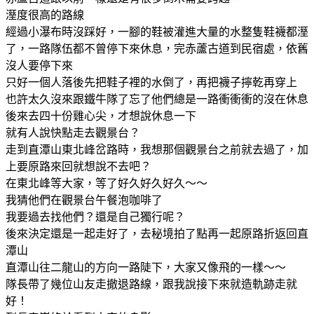
溼度很高的路線
經過小瀑布時沒踩好，一腳的鞋被灌進大量的水整隻鞋襪都溼
了，一路隊伍都不曾停下來休息，完赤蘆古道到民宿處，依舊
沒人要停下來
只好一個人落後先把鞋子裡的水倒了，再把襪子擰乾再穿上
也許太久沒來跟鐵牛隊了忘了他們總是一路衝衝衝的沒在休息
後來去四十份雞心尖，才想說休息一下
就有人說快點走去觀景台？
走到直潭山東北峰岔路時，我想那個觀景台之前就去過了，加
上要原路來回就想說不去吧？
在東北峰等大家，等了好久好久好久～～
我猜他們在觀景台午餐泡咖啡了
我要過去找他們？還是自己獨行呢？
後來決定還是一起走好了，去秘境拍了點再一起原路折返回直
潭山
直潭山往二龍山的方向一路陡下，大家又像飛的一樣～～
隊長帶了幾位山友走撤退路線，跟我說接下來就造軌跡走就
好！