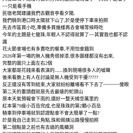
~~只能看手機
民宿老闆建議我們去觀音亭看夕陽,
我們騎到港口時太陽就下山了,於是便停下車來拍照
先去市區買小吃,準備多買幾樣再去會場等候時吃
今年的主題是七龍珠,年輕人不認得就算了~~其實我也都不認
識
花火節會場也有多賣吃的餐車,不用怕會餓到
2026年第一場的無人機秀很掉漆,很多圖樣都沒有出來,
完整的圖只上面左右2個
大家都是花錢來看表演的.......換到現場很多人的噓聲
後來看脆上有人在討論是無人機受到干擾?????
反正還沒有等到結束,大家就紛紛離場看不下去了~~~~~~傻眼
第二天的重頭戲就是先去最遠的蛇頭山
原本天氣預報會下雨的,還好一整天晴空萬里的
紅本第79座小百岳完成,也是珠珠的第2顆小百岳
騎車到停車場就到認證點會不會太簡單了一點?
於是我自己走到三角點,珠和佩姨沿路慢慢拍照
第二個點是之前也有去過的風櫃洞