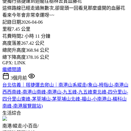
便獨行搭捷運到迴龍往樹林去賞血藤花
這條路線已經走過無數次,卻是頭一回看見那麼盛開的血藤花
看來今年會非常幸運呀~~
記錄日期2026-04-06
里程7.45 公里
花費時間2 小時 11 分鐘
高度落差267.42 公尺
總爬升高度368.94 公尺
總下降高度378.16 公尺
GPX: LINK
繼續閱讀
3個月前
台北信義｜搭捷運去爬山｜南港山系縱走(象山-拇指山-南港山
西西南峰-南港山南峰-南港山-九五峰-九五峰東北峰-四分里山-
四分里山東峰-茅草埔山-茅草埔山北峰-福山-小南港山-橫科山
南峰-南港展覽館站)
生活綜合
南港/縱走/小百岳/