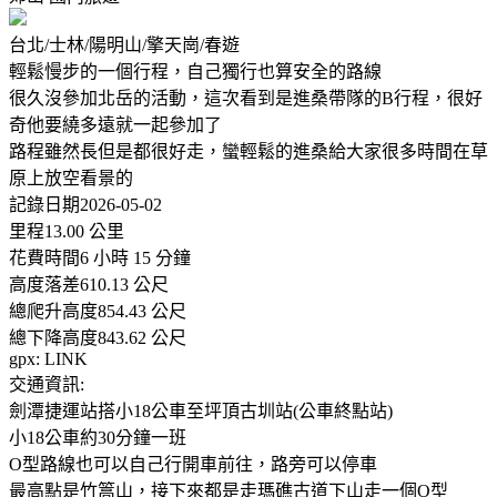
台北/士林/陽明山/擎天崗/春遊
輕鬆慢步的一個行程，自己獨行也算安全的路線
很久沒參加北岳的活動，這次看到是進桑帶隊的B行程，很好
奇他要繞多遠就一起參加了
路程雖然長但是都很好走，蠻輕鬆的進桑給大家很多時間在草
原上放空看景的
記錄日期2026-05-02
里程13.00 公里
花費時間6 小時 15 分鐘
高度落差610.13 公尺
總爬升高度854.43 公尺
總下降高度843.62 公尺
gpx: LINK
交通資訊:
劍潭捷運站搭小18公車至坪頂古圳站(公車終點站)
小18公車約30分鐘一班
O型路線也可以自己行開車前往，路旁可以停車
最高點是竹篙山，接下來都是走瑪礁古道下山走一個O型