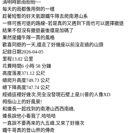
清明時節雨紛紛~~
每天的雨都像用倒的一樣
趁著短暫的好天氣跟鐵牛隊去爬南港山系
一條可進可退的路線~若是真的又遇到下雨也可以選擇撤退
結果不但沒有撤退最後還是加碼了
果然是鐵牛隊一貫的風格
歡喜同遊的一天,還走了好幾座以前沒走過的山頭
記錄日期2026-04-05
里程13.02 公里
花費時間6 小時 58 分鐘
高度落差371.12 公尺
總爬升高度749.73 公尺
總下降高度747.74 公尺
經過這裡好幾次,完全沒發現石壁上是川普的人像XD
拇指山上的好風景!
和連長一起找到的南港山西西南峰,
連長說他小看我了,哈哈哈
一直說不要再來的九五峰,又來了好幾次
鐵牛哥真的登山界的傳奇