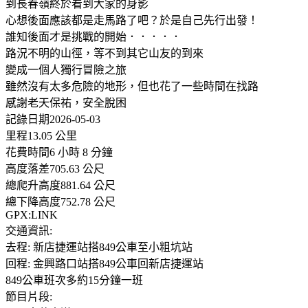
到長春嶺終於看到大家的身影
心想後面應該都是走馬路了吧？於是自己先行出發！
誰知後面才是挑戰的開始．．．．．
路況不明的山徑，等不到其它山友的到來
變成一個人獨行冒險之旅
雖然沒有太多危險的地形，但也花了一些時間在找路
感謝老天保祐，安全脫困
記錄日期2026-05-03
里程13.05 公里
花費時間6 小時 8 分鐘
高度落差705.63 公尺
總爬升高度881.64 公尺
總下降高度752.78 公尺
GPX:LINK
交通資訊:
去程: 新店捷運站搭849公車至小粗坑站
回程: 金興路口站搭849公車回新店捷運站
849公車班次多約15分鐘一班
節目片段: