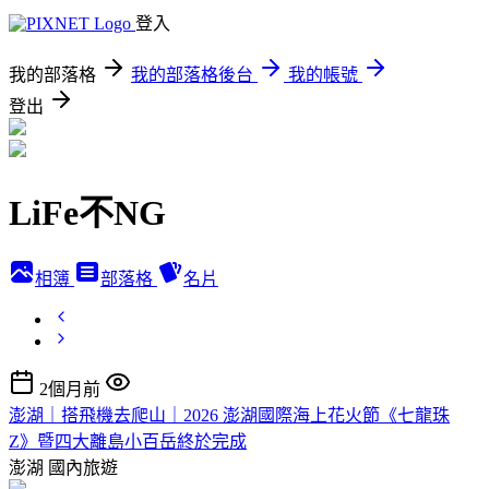
登入
我的部落格
我的部落格後台
我的帳號
登出
LiFe不NG
相簿
部落格
名片
2個月前
澎湖｜搭飛機去爬山｜2026 澎湖國際海上花火節《七龍珠
Z》暨四大離島小百岳終於完成
澎湖
國內旅遊