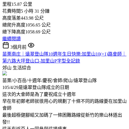
里程15.87 公里
花費時間5 小時 31 分鐘
高度落差443.98 公尺
總爬升高度1056.65 公尺
總下降高度1058.69 公尺
繼續閱讀
3個月前
苗栗南庄｜遠翠登山隊10週年生日快樂:加里山10(+1)路會師｜
第六路大坪登山口-加里山P字型全記錄
郊山
生活綜合
苗栗/小百岳/十週年/慶祝/會師/爬山/遠翠登山隊
105/4/29是遠翠登山隊成立的日期
這次的大會師是為了慶祝成立十週年
早在年初鄭老師就很用心的規劃了十條不同的路線要在加里山
會師
最後超極健腳組又加碼了一條困難路線從新竹的樂山林道出
發!!
這天有近百人一同參與這場盛事