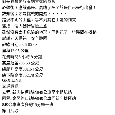
到長春嶺終於看到大家的身影
心想後面應該都是走馬路了吧？於是自己先行出發！
誰知後面才是挑戰的開始．．．．．
路況不明的山徑，等不到其它山友的到來
變成一個人獨行冒險之旅
雖然沒有太多危險的地形，但也花了一些時間在找路
感謝老天保祐，安全脫困
記錄日期2026-05-03
里程13.05 公里
花費時間6 小時 8 分鐘
高度落差705.63 公尺
總爬升高度881.64 公尺
總下降高度752.78 公尺
GPX:LINK
交通資訊:
去程: 新店捷運站搭849公車至小粗坑站
回程: 金興路口站搭849公車回新店捷運站
849公車班次多約15分鐘一班
節目片段: