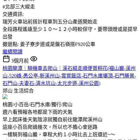
#北部三大縱走
交通資訊:
瑞芳火車站前搭計程車到五分山產道開始走
全段路程遙遠至少１０～１２小時較保守，要帶頭燈或是提早
出發
撤退點: 姜子寮步道或是盤石嶺搭F920公車
繼續閱讀
3個月前
桃園龍潭｜騎機車去爬山｜溪石縱走順便賞桐花(福山巖-溪州
山-520峰-愚公亭-新溪州山-雲霄飯店-石門水庫壩頂-石門勝景-
石門山-夫妻石-清水坑山-太元步道-溪州公園)
郊山
生活綜合
桃園/小百岳/石門水庫/獨行/爬山
週六看預報各地都是下雨的天氣
早上起床後天氣陰涼就獨自前往龍潭爬溪州山
這座小百岳爬過幾次，所以也不擔心會迷路
一樣騎到福山巖，車程大約１小時比去上班還近~～