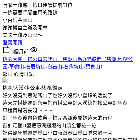
阮家土雞城，假日建議提前訂位
一條需要手腳並用的路線
小百岳金面山
謝謝博益主辦及開車
美味土雞及山菜～
繼續閱讀
3個月前
桃園大溪｜搭公車去爬山｜慈湖山系O型縱走（慈湖-雕塑公
園-草嶺山-石厝坑山-白石山-石龜坑山-頭寮山）
郊山
心情日記
桃園/大溪/搭公車/慈湖/縱走
好久沒有到慈湖爬山了也好久沒跟小蜜峰的活動了
這天先搭捷運到永寧站再搭公車到大溪總站換公車到慈湖
車程真是漫長呀～～～
到了慈湖後景色依舊，拍完合照後開始這天的行程
預計走個O型把慈湖週邊的山頭全都撿一撿
記得幾年前還是登山小白時跟泰山登山隊來過一回