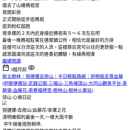
還去了山邊媽祖宮
夜間彩排
正式開始徒步追媽祖
追到粉紅超跑
很幸運的２天內近身接近媽祖有５～６次左右吧
最後一晚媽祖駐駕在通霄鎮公所，相信也是最好的方排
這樣可以分流這次的人流，這樣慈后宮可以住的更舒服一點
感恩圓滿完成這次的進香初體驗，有緣再相會
繼續閱讀
3個月前
新北樹林｜搭捷運去爬山｜半日輕鬆路線｜迴樹縱走賞血藤
(迴龍捷運站-武器公園-三福山-三角埔頂山-大同山觀景平台-青
龍嶺-血藤花-南寮福德宮-樹林山-樹林火車站)
郊山
心情日記
搭捷運/去爬山/血藤花/幸運之花
清明連假的最後一天,一樣大雨不斷
中午過後雨勢稍停,