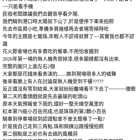
~~只能看手機
民宿老闆建議我們去觀音亭看夕陽,
我們騎到港口時太陽就下山了,於是便停下車來拍照
先去市區買小吃,準備多買幾樣再去會場等候時吃
今年的主題是七龍珠,年輕人不認得就算了~~其實我也都不認
識
花火節會場也有多賣吃的餐車,不用怕會餓到
2026年第一場的無人機秀很掉漆,很多圖樣都沒有出來,
完整的圖只上面左右2個
大家都是花錢來看表演的.......換到現場很多人的噓聲
後來看脆上有人在討論是無人機受到干擾?????
反正還沒有等到結束,大家就紛紛離場看不下去了~~~~~~傻眼
第二天的重頭戲就是先去最遠的蛇頭山
原本天氣預報會下雨的,還好一整天晴空萬里的
紅本第79座小百岳完成,也是珠珠的第2顆小百岳
騎車到停車場就到認證點會不會太簡單了一點?
於是我自己走到三角點,珠和佩姨沿路慢慢拍照
第二個點是之前也有去過的風櫃洞