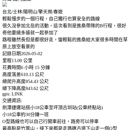
台北/士林/陽明山/擎天崗/春遊
輕鬆慢步的一個行程，自己獨行也算安全的路線
很久沒參加北岳的活動，這次看到是進桑帶隊的B行程，很好
奇他要繞多遠就一起參加了
路程雖然長但是都很好走，蠻輕鬆的進桑給大家很多時間在草
原上放空看景的
記錄日期2026-05-02
里程13.00 公里
花費時間6 小時 15 分鐘
高度落差610.13 公尺
總爬升高度854.43 公尺
總下降高度843.62 公尺
gpx: LINK
交通資訊:
劍潭捷運站搭小18公車至坪頂古圳站(公車終點站)
小18公車約30分鐘一班
O型路線也可以自己行開車前往，路旁可以停車
最高點是竹篙山，接下來都是走瑪礁古道下山走一個O型