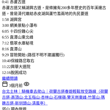
0:41 赤蘆古道
赤蘆古道又稱湖興古道，是條擁有200多年歷史的百年溪邊古
道，曾是清代連結赤皮湖與蘆竹濫兩地的先民要道
1:58 湖興宮
3:00 網美景點小瀑布
6:05 十四份雞心尖
6:55 直潭山東北峰
7:12 翡翠水庫秘境
8:16 直潭山
9:29 冒險開始 (路徑不明不建議獨行)
10:40保線路岔取右
11:22興華大道院
12:16脫困成功
繼續閱讀
3個月前
台北士林｜騎機車去爬山｜荷蘭古道春遊輕鬆放空路線（荷蘭
古道-高頂山-北五指山-杏林山-石梯嶺-擎天崗東峰-竹篙山-瑪
礁古道-新圳頭山-清風亭）
郊山
國內旅遊