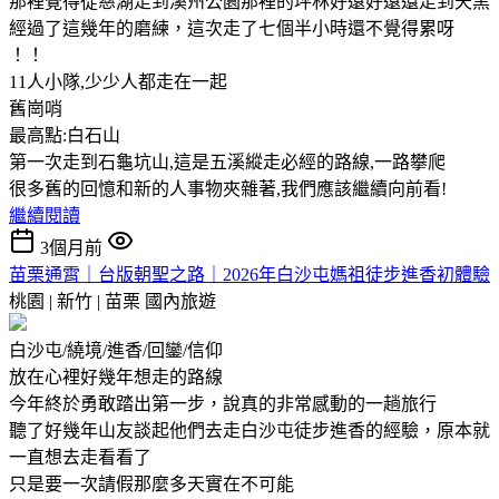
那裡覺得從慈湖走到溪州公園那裡的坪林好遠好遠還走到天黑
經過了這幾年的磨練，這次走了七個半小時還不覺得累呀
！！
11人小隊,少少人都走在一起
舊崗哨
最高點:白石山
第一次走到石龜坑山,這是五溪縱走必經的路線,一路攀爬
很多舊的回憶和新的人事物夾雜著,我們應該繼續向前看!
繼續閱讀
3個月前
苗栗通霄｜台版朝聖之路｜2026年白沙屯媽祖徒步進香初體驗
桃園 | 新竹 | 苗栗
國內旅遊
白沙屯/繞境/進香/回鑾/信仰
放在心裡好幾年想走的路線
今年終於勇敢踏出第一步，說真的非常感動的一趟旅行
聽了好幾年山友談起他們去走白沙屯徒步進香的經驗，原本就
一直想去走看看了
只是要一次請假那麼多天實在不可能