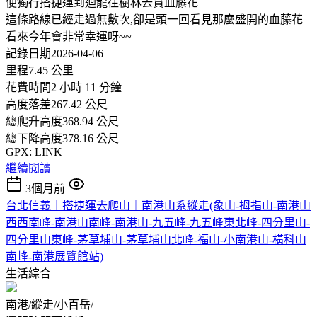
便獨行搭捷運到迴龍往樹林去賞血藤花
這條路線已經走過無數次,卻是頭一回看見那麼盛開的血藤花
看來今年會非常幸運呀~~
記錄日期2026-04-06
里程7.45 公里
花費時間2 小時 11 分鐘
高度落差267.42 公尺
總爬升高度368.94 公尺
總下降高度378.16 公尺
GPX: LINK
繼續閱讀
3個月前
台北信義｜搭捷運去爬山｜南港山系縱走(象山-拇指山-南港山
西西南峰-南港山南峰-南港山-九五峰-九五峰東北峰-四分里山-
四分里山東峰-茅草埔山-茅草埔山北峰-福山-小南港山-橫科山
南峰-南港展覽館站)
生活綜合
南港/縱走/小百岳/