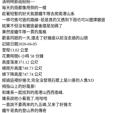
清明時節雨紛紛~~
每天的雨都像用倒的一樣
趁著短暫的好天氣跟鐵牛隊去爬南港山系
一條可進可退的路線~若是真的又遇到下雨也可以選擇撤退
結果不但沒有撤退最後還是加碼了
果然是鐵牛隊一貫的風格
歡喜同遊的一天,還走了好幾座以前沒走過的山頭
記錄日期2026-04-05
里程13.02 公里
花費時間6 小時 58 分鐘
高度落差371.12 公尺
總爬升高度749.73 公尺
總下降高度747.74 公尺
經過這裡好幾次,完全沒發現石壁上是川普的人像XD
拇指山上的好風景!
和連長一起找到的南港山西西南峰,
連長說他小看我了,哈哈哈
一直說不要再來的九五峰,又來了好幾次
鐵牛哥真的登山界的傳奇