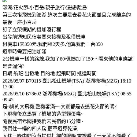
澎湖/花火節/小百岳/親子旅行/漫遊/離島
第三次搭飛機到澎湖,這次主要是去看花火節並且完成離島的
最後一座小百岳
訂了立榮假期的機加酒行程
出發前通知民宿老闆來接機及租借機車
租機車1天350元,我們租2天多,他算我們一台850
還車時需要把油加滿
2台機車一樣的路線,我加了80/佩姨加了150~~看來他的車應該
是會漏油?
日期 航班 出發地 目的地 起飛時間 抵達時間
2026/05/07 B7­9115 臺北松山機場(TSA) 澎湖機場(MZG) 16:10
17:00
2026/05/10 B7­8602 澎湖機場(MZG) 臺北松山機場(TSA) 08:55
09:45
是6排的大飛機,整機客滿~~大家都是去追花火節的嗎?
下飛機後立馬買了機場的造型雞蛋糕~
隨後民宿老闆接我們去民宿約15分鐘~
我們住一樓的四人房,簡單還算乾淨,
入住三晚中間沒有提供打掃的服務,電視看了一天就不能看了