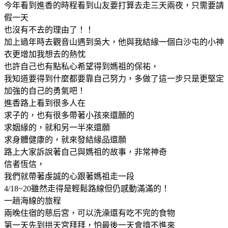
今年看到進香的時程看到山友要打算去走三天兩夜，只需要請
假一天
也沒有不去的理由了！！
加上過年時去觀音山遇到吳大，他與我結緣一個白沙屯的小神
衣更增加我想去的熱忱
也許自己也有點私心希望得到媽祖的保祐，
我知道要得到什麼都要靠自己努力，多做了這一步只是更堅定
加強的自己的勇氣吧！
進香路上看到很多人在
求子的，也有很多帶著小孩來還願的
求姻緣的，就和另一半來還願
求身體健康的，就來發結緣品還願
路上大家訴說著自己與媽祖的故事，非常神奇
信者恆信，
我們就帶著虔誠的心跟著媽祖走一段
4/18~20雖然走得是輕鬆路線但仍感動滿滿的！
一趟海線的旅程
兩晚住宿的慈后宮，可以洗澡還有吃不完的食物
第一天先到拱天宮拜拜，怕最後一天會擠不進來