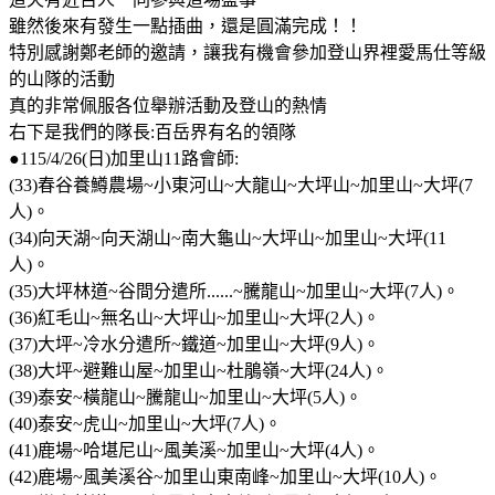
雖然後來有發生一點插曲，還是圓滿完成！！
特別感謝鄭老師的邀請，讓我有機會參加登山界裡愛馬仕等級
的山隊的活動
真的非常佩服各位舉辦活動及登山的熱情
右下是我們的隊長:百岳界有名的領隊
●115/4/26(日)加里山11路會師:
(33)春谷養鱒農場~小東河山~大龍山~大坪山~加里山~大坪(7
人)。
(34)向天湖~向天湖山~南大龜山~大坪山~加里山~大坪(11
人)。
(35)大坪林道~谷間分遣所......~騰龍山~加里山~大坪(7人)。
(36)紅毛山~無名山~大坪山~加里山~大坪(2人)。
(37)大坪~冷水分遣所~鐵道~加里山~大坪(9人)。
(38)大坪~避難山屋~加里山~杜鵑嶺~大坪(24人)。
(39)泰安~橫龍山~騰龍山~加里山~大坪(5人)。
(40)泰安~虎山~加里山~大坪(7人)。
(41)鹿場~哈堪尼山~風美溪~加里山~大坪(4人)。
(42)鹿場~風美溪谷~加里山東南峰~加里山~大坪(10人)。