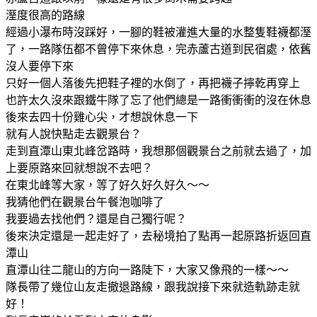
溼度很高的路線
經過小瀑布時沒踩好，一腳的鞋被灌進大量的水整隻鞋襪都溼
了，一路隊伍都不曾停下來休息，完赤蘆古道到民宿處，依舊
沒人要停下來
只好一個人落後先把鞋子裡的水倒了，再把襪子擰乾再穿上
也許太久沒來跟鐵牛隊了忘了他們總是一路衝衝衝的沒在休息
後來去四十份雞心尖，才想說休息一下
就有人說快點走去觀景台？
走到直潭山東北峰岔路時，我想那個觀景台之前就去過了，加
上要原路來回就想說不去吧？
在東北峰等大家，等了好久好久好久～～
我猜他們在觀景台午餐泡咖啡了
我要過去找他們？還是自己獨行呢？
後來決定還是一起走好了，去秘境拍了點再一起原路折返回直
潭山
直潭山往二龍山的方向一路陡下，大家又像飛的一樣～～
隊長帶了幾位山友走撤退路線，跟我說接下來就造軌跡走就
好！