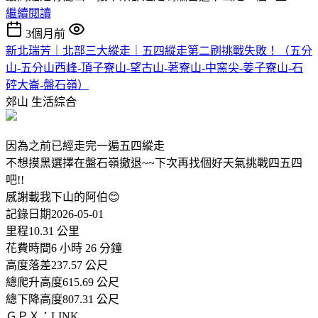
繼續閱讀
3個月前
新北瑞芳｜北部三大縱走｜五四縱走第二刷挑戰失敗！（五分
山-五分山西峰-頂子寮山-望古山-荖寮山-中窯尖-姜子寮山-石
硿大崙-盤石嶺）
郊山
生活綜合
因為之前已經走完一遍五四縱走
不想摸黑選擇在盤石嶺撤退~~下次再找個好天氣挑戰四五四
吧!!
感謝載我下山的阿伯😊
記錄日期2026-05-01
里程10.31 公里
花費時間6 小時 26 分鐘
高度落差237.57 公尺
總爬升高度615.69 公尺
總下降高度807.31 公尺
ＧＰＸ：LINK