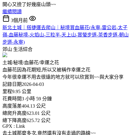
開心又撿了好幾座山頭~~
繼續閱讀
3個月前
新北土城｜搭捷運去爬山｜秘境賞血藤花(永寧-雷公岩-太子
嶺-血藤秘境-火焰山-三粒半-天上山-賞螢步道-茶香步道-朝山
步道-永寧)
郊山
生活綜合
土城/秘境/血藤花/幸運之花
血藤花因為花期短,所以又被稱作幸運之花
今年很幸運不用去很遠的地方就可以欣賞到~~與大家分享
記錄日期2026-04-03
里程9.95 公里
花費時間3 小時 59 分鐘
高度落差404.13 公尺
總爬升高度623.01 公尺
總下降高度625.72 公尺
GPX : Link
去土城那麼多次,竟然還有沒有走過的路線~~