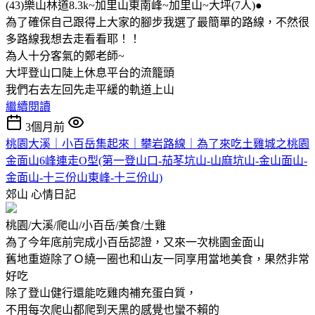
(43)樂山林道8.3k~加里山東南峰~加里山~大坪(7人)●
為了確保自己跟得上大家的腳步我選了最簡單的路線，不然很
多路線我想去走看看耶！！
為人十分客氣的鄭老師~
大坪登山口陡上休息平台的流籠頭
我們右去左回先走平緩的軌道上山
繼續閱讀
3個月前
桃園大溪｜小百岳集起來｜攀岩路線｜為了來吃土雞城之桃園
金面山6峰連走O型(第一登山口-茄苳坑山-山麻坑山-金山面山-
金面山-十三份山東峰-十三份山)
郊山
心情日記
桃園/大溪/爬山/小百岳/美食/土雞
為了今年底前完成小百岳認證，又來一次桃園金面山
舊地重遊除了Ｏ繞一圈也和山友一同享用當地美食，果然非常
好吃
除了登山健行還能吃雞肉補充蛋白質，
不用每次爬山都爬到天黑的感覺也蠻不賴的