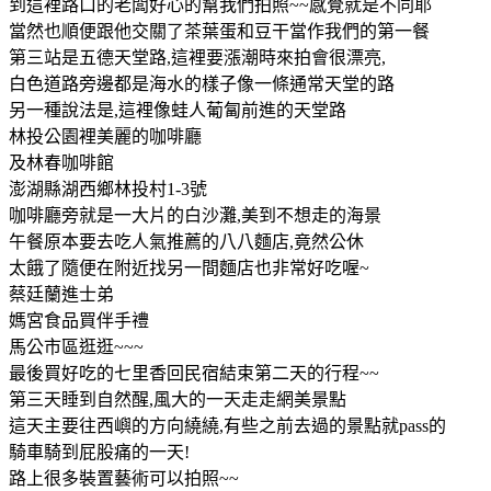
到這裡路口的老闆好心的幫我們拍照~~感覺就是不同耶
當然也順便跟他交關了茶葉蛋和豆干當作我們的第一餐
第三站是五德天堂路,這裡要漲潮時來拍會很漂亮,
白色道路旁邊都是海水的樣子像一條通常天堂的路
另一種說法是,這裡像蛙人葡匐前進的天堂路
林投公園裡美麗的咖啡廳
及林春咖啡館
澎湖縣湖西鄉林投村1-3號
咖啡廳旁就是一大片的白沙灘,美到不想走的海景
午餐原本要去吃人氣推薦的八八麵店,竟然公休
太餓了隨便在附近找另一間麵店也非常好吃喔~
蔡廷蘭進士弟
媽宮食品買伴手禮
馬公市區逛逛~~~
最後買好吃的七里香回民宿結束第二天的行程~~
第三天睡到自然醒,風大的一天走走網美景點
這天主要往西嶼的方向繞繞,有些之前去過的景點就pass的
騎車騎到屁股痛的一天!
路上很多裝置藝術可以拍照~~