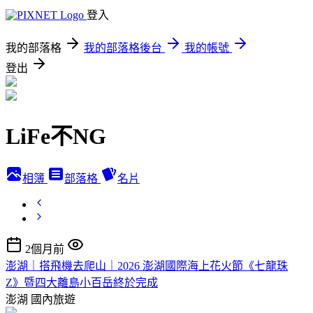
登入
我的部落格
我的部落格後台
我的帳號
登出
LiFe不NG
相簿
部落格
名片
2個月前
澎湖｜搭飛機去爬山｜2026 澎湖國際海上花火節《七龍珠
Z》暨四大離島小百岳終於完成
澎湖
國內旅遊