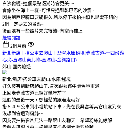
白沙鞦韆~這個景點漲潮時會更美~~
會像坐在海上一樣~可惜只遇到乾巴巴的沙灘~
因為到西嶼騎車要騎很久,所以停下來拍拍照也是蠻不錯的
2個一定要去的景點~
後面還有一些照片未完待續~有空再補上
繼續閱讀
2個月前
新北新店｜搭公車去爬山｜翡翠水庫秘境(赤蘆古道-十四份雞
心尖-直潭山東北峰-直潭山-金興路口)
郊山
國內旅遊
新北/新店/搭公車去爬山/水庫/秘境
好久沒有到新店爬山了,這次跟著鐵牛隊舊地重遊
上回走赤蘆古道已經好幾年前了
連假的最後一天，想輕鬆的跟著走就好
搭８４９公車到小粗坑站下車，先在長興宮等其它山友到來
沒想到會遇到粉絲～
因為要拍攝影片無法一路跟山友聊天，希望粉絲能諒解
赤蘆古道跟以前一樣還是有很多倒木需要跨越，