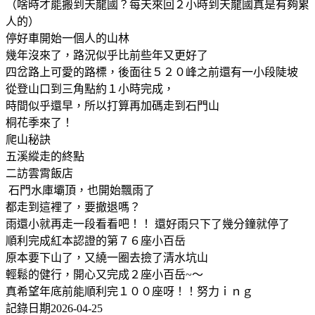
（啥時才能搬到天龍國？每天來回２小時到天龍國真是有夠累
人的）
停好車開始一個人的山林
幾年沒來了，路況似乎比前些年又更好了
四岔路上可愛的路標，後面往５２０峰之前還有一小段陡坡
從登山口到三角點約１小時完成，
時間似乎還早，所以打算再加碼走到石門山
桐花季來了！
爬山秘訣
五溪縱走的終點
二訪雲霄飯店
石門水庫壩頂，也開始飄雨了
都走到這裡了，要撤退嗎？
雨還小就再走一段看看吧！！ 還好雨只下了幾分鐘就停了
順利完成紅本認證的第７６座小百岳
原本要下山了，又繞一圈去撿了清水坑山
輕鬆的健行，開心又完成２座小百岳~～
真希望年底前能順利完１００座呀！！努力ｉｎｇ
記錄日期2026-04-25