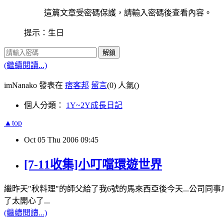
這篇文章受密碼保護，請輸入密碼後查看內容。
提示：生日
解鎖
(繼續閱讀...)
imNanako 發表在
痞客邦
留言
(0)
人氣(
)
個人分類：
1Y~2Y成長日記
▲top
Oct
05
Thu
2006
09:45
[7-11收集]小叮噹環遊世界
繼昨天"秋料理"的師父給了我6號的馬來西亞後今天...公司同事J
了太開心了...
(繼續閱讀...)