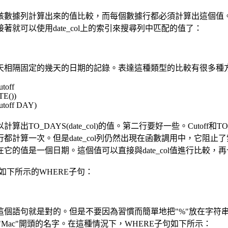
該數據列計算出來的值比較，而每個數據行都必須計算出這個值。其結
就可以使用date_col上的索引來搜尋列中匹配的值了：
隔固定的幾天的日期的記錄。表達這種類型的比較有很多種方法
toff
E())
toff DAY)
AYS(date_col)的值。第二行要好一些。Cutoff和TO_
計算一次。但是date_col列仍然出現在函數調用中，它阻
的值是一個日期。這個值可以直接與date_col值進行比較
下所示的WHERE子句：
語句就是對的。但是不要因為習慣而簡單地把"%"放在字符串
ll等以"Mac"開頭的名字。在這種情況下，WHERE子句如下所示：