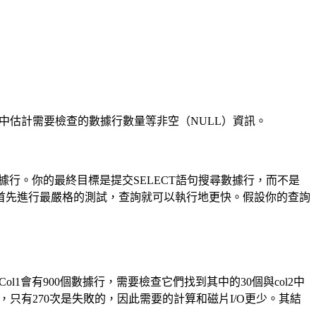
中估計需要檢查的數據行數量等非空（NULL）資訊。
行。你的最終目標是提交SELECT語句搜尋數據行，而不是
首先進行最嚴格的測試，查詢就可以執行地更快。假設你的查詢
l1會有900個數據行，需要檢查它們找到其中的30個與col2中
錄，只有270次是失敗的，因此需要的計算和磁片I/O更少。其結