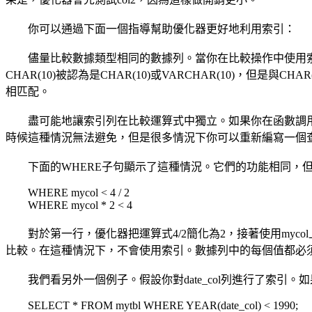
你可以通過下面一個指導幫助優化器更好地利用索引：
儘量比較數據類型相同的數據列。當你在比較操作中使用索引數
CHAR(10)被認為是CHAR(10)或VARCHAR(10)，但是
相匹配。
盡可能地讓索引列在比較運算式中獨立。如果你在函數調用或
時候這種情況無法避免，但是很多情況下你可以重新編寫一個
下面的WHERE子句顯示了這種情況。它們的功能相同，但
WHERE mycol < 4 / 2
WHERE mycol * 2 < 4
對於第一行，優化器把運算式4/2簡化為2，接著使用mycol
比較。在這種情況下，不會使用索引。數據列中的每個值都必
我們看另外一個例子。假設你對date_col列進行了索引
SELECT * FROM mytbl WHERE YEAR(date_col) < 1990;