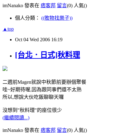
imNanako 發表在
痞客邦
留言
(0)
人氣(
)
個人分類：
((敗物找樂子))
▲top
Oct
04
Wed
2006
16:19
[台北．日式]秋料理
二週前Magen就說中秋節前要辦個聚餐
哇~好期待喔,因為跟同事們還不太熟
所以,想說大伙吃飯聊聊天囉
沒想到"秋料理"的座位很少
(繼續閱讀...)
imNanako 發表在
痞客邦
留言
(0)
人氣(
)