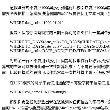
這個運算式不會把1990與索引列進行比較；它會把1990與
需要全表掃描。怎麼解決這個問題呢？只需要使用文本日期，接著
WHERE date_col < ’1990-01-01’
但是，假設你沒有特定的日期。你可能希望找到一些與今天相
WHERE TO_DAYS(date_col) - TO_DAYS(CURDATE()) < cu
WHERE TO_DAYS(date_col) < cutoff + TO_DAYS(CURDAT
WHERE date_col < DATE_ADD(CURDATE(), INTERVAL cu
對於第一行，不會用到索引，因為每個數據行都必須檢索以計算出TO_D
算式的右邊可以被優化器一次性計算出來，而不需要每個數據行都
前，比較運算式的右邊可以作為常量一次性計算出來，但是現在它
在LIKE模式的開頭不要使用通配符。有些字符串搜索使用如
WHERE col_name LIKE ’%string%’
如果你希望找到那些出現在數據列的任何位置的字符串，這個
面的"%"。假設你要搜尋那些類似MacGregor或MacDouga