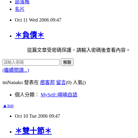
部落格
名片
Oct
11
Wed
2006
09:47
＊負債＊
這篇文章受密碼保護，請輸入密碼後查看內容。
解鎖
(繼續閱讀...)
imNanako 發表在
痞客邦
留言
(0)
人氣(
)
個人分類：
MySelf::喃喃自語
▲top
Oct
10
Tue
2006
09:47
＊雙十節＊