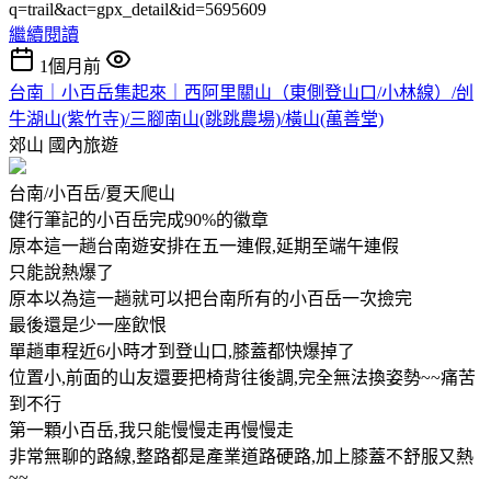
q=trail&act=gpx_detail&id=5695609
繼續閱讀
1個月前
台南｜小百岳集起來｜西阿里關山（東側登山口/小林線）/刣
牛湖山(紫竹寺)/三腳南山(跳跳農場)/橫山(萬善堂)
郊山
國內旅遊
台南/小百岳/夏天爬山
健行筆記的小百岳完成90%的徽章
原本這一趟台南遊安排在五一連假,延期至端午連假
只能說熱爆了
原本以為這一趟就可以把台南所有的小百岳一次撿完
最後還是少一座飲恨
單趟車程近6小時才到登山口,膝蓋都快爆掉了
位置小,前面的山友還要把椅背往後調,完全無法換姿勢~~痛苦
到不行
第一顆小百岳,我只能慢慢走再慢慢走
非常無聊的路線,整路都是產業道路硬路,加上膝蓋不舒服又熱
~~