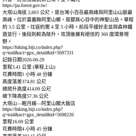
https://pa.forest.gov.tw/
大塔山海拔 2,663 公尺，是台灣小百岳最高峰與阿里山山脈最
高峰。位於嘉義縣阿里山鄉，是鄒族心目中的神聖山岳。單程
約 3.5 公里，往返約需 4 至 5 小時。前段平緩好走並與森林鐵
道並行，後段則較為陡升，攻頂後擁有絕佳的 360 度環景視
野。
https://hiking.biji.co/index.php?
q=trail&act=gpx_detail&id=5697331
記錄日期2026-06-29
里程3.41 公里 (單程上山)
花費時間1 小時 48 分鐘
高度落差374.81 公尺
總爬升高度414.09 公尺
總下降高度57.36 公尺
大塔山—眠月線—阿里山閣大飯店
https://hiking.biji.co/index.php?
q=trail&act=gpx_detail&id=5698226
里程16.69 公里
花費時間4 小時 45 分鐘