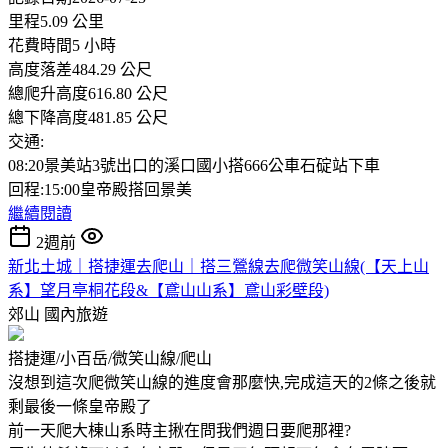
里程5.09 公里
花費時間5 小時
高度落差484.29 公尺
總爬升高度616.80 公尺
總下降高度481.85 公尺
交通:
08:20景美站3號出口的溪口國小搭666公車石碇站下車
回程:15:00皇帝殿搭回景美
繼續閱讀
2週前
新北土城｜搭捷運去爬山｜搭三鶯線去爬微笑山線(【天上山
系】望月亭桐花段&【鳶山山系】鳶山彩壁段)
郊山
國內旅遊
搭捷運/小百岳/微笑山線/爬山
沒想到這次爬微笑山線的進度會那麼快,完成這天的2條之後就
剩最後一條皇帝殿了
前一天爬大棟山系時主揪在問我們週日要爬那裡?