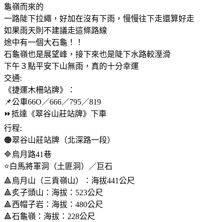
龜嶺而來的
一路陡下拉繩，好加在沒有下雨，慢慢往下走還算好走
如果雨天則不建議走這條路線
途中有一個大石龜！！
石龜嶺也是展望峰，接下來也是陡下水路較溼滑
下午３點平安下山無雨，真的十分幸運
交通:
《捷運木柵站牌》：
📌公車66O／666／795／819
⏩️抵達《翠谷山莊站牌》下車
行程:
🟠翠谷山莊站牌（北深路一段）
🔷️烏月路41巷
⭐️白馬將軍洞（土匪洞）／巨石
🔺️烏月山（三貢嶺山）：海拔441公尺
🔺️炙子頭山：海拔：523公尺
🔺️西帽子岩：海拔：480公尺
🔺️石龜嶺：海拔：228公尺