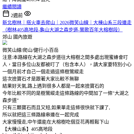
繼續閱讀
2週前
新北樹林｜搭火車去爬山｜2026微笑山線｜大棟山系三段連走
（樹林405高地段-龜山大湖之森步道-鶯歌百年大榕樹段）
郊山
國內旅遊
微笑山線/爬山/健行/小百岳
注意:本路線在大湖之森步道往大榕樹之間多處出現蜜蜂會叮
人，當日多位山友都被叮了（包含本人），請大家要特別小心
一個月前才自己一個走過這條樹鶯縱走
這次撿寶石才是跟著大家比較不無聊
結果好天氣,路上遇到很多人都是一起來撿寶石的
今年比較不同的是樹鶯縱走這條路線的中間加了一條"大湖之
森步道"
只有三顆寶石而且又短,如果單走這條很快就下課了,
所以就把這三條路線串連在一起完成
大家慢慢走,中午還能在大榕樹吃個豆花再輕鬆下山
【大棟山系】405高地段