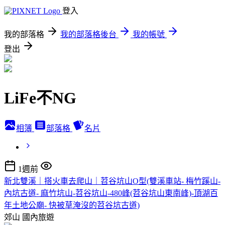
登入
我的部落格
我的部落格後台
我的帳號
登出
LiFe不NG
相簿
部落格
名片
1週前
新北雙溪｜搭火車去爬山｜苕谷坑山O型(雙溪車站- 梅竹蹊山-
內坑古道- 麻竹坑山-苕谷坑山-480峰(苕谷坑山東南峰)-頂湖百
年土地公廟- 快被草淹沒的苕谷坑古道)
郊山
國內旅遊