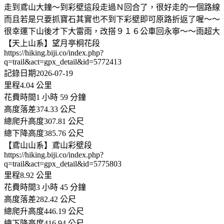
走到鳶山大鐘～到彩壁這段走過Ｎ回合了，很好走的一個路線
而且若是只要抓寶石其實也不到下彩壁即可原路折返了喔～～
很幸運下山後才下大雷雨，改搭９１６公車回永寧～～雨超大
【天上山系】望月亭桐花段
https://hiking.biji.co/index.php?
q=trail&act=gpx_detail&id=5772413
記錄日期2026-07-19
里程4.04 公里
花費時間1 小時 59 分鐘
高度落差374.33 公尺
總爬升高度307.81 公尺
總下降高度385.76 公尺
【鳶山山系】鳶山彩壁段
https://hiking.biji.co/index.php?
q=trail&act=gpx_detail&id=5775803
里程8.92 公里
花費時間3 小時 45 分鐘
高度落差282.42 公尺
總爬升高度446.19 公尺
總下降高度416.94 公尺