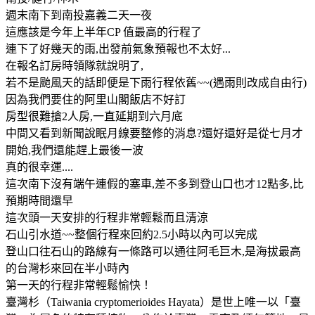
週末南下到南投嘉義二天一夜
這應該是今年上半年CP 值最高的行程了
連下了好幾天的雨,出發前氣象預報也不太好...
在報名訂房時領隊就說明了,
若不是颱風天的話即便是下雨行程依舊~~(遇雨則改成自由行)
因為我們要住的阿里山閣飯店不好訂
房型很難搶2人房,一直延期到六月底
中間又看到新聞說眠月線要整修的消息?還好還好是從七月才
開始,我們還能趕上最後一波
真的很幸運....
這次南下沒有端午連假的塞車,差不多到登山口也才12點多,比
預期時間還早
這次頭一天安排的行程非常輕鬆而且清涼
石山引水道~~整個行程來回約2.5小時以內可以完成
登山口往石山的路線有一條路可以通往阿毛巨木,是海拔最高
的台灣杉來回在半小時內
第一天的行程非常輕鬆愉快！
臺灣杉（Taiwania cryptomerioides Hayata）是世上唯一以「臺