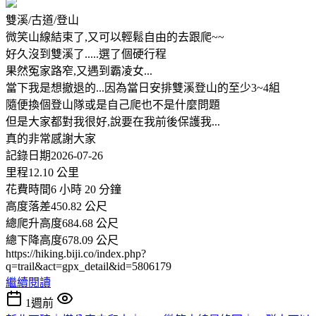
雙溪/古道/登山
微笑山線結束了,又可以輕鬆自由的去跟爬~~
好久沒到雙溪了.....選了個硬行程
果然冤家路窄,又遇到霸凌女...
當下我是想撤退的...因為當日安排雙溪登山的至少3~4組
隨便換個登山隊或是自己爬也不是什麼問題
但是大家都對我很好,說要在我前後保護我...
真的非常感謝大家
記錄日期2026-07-26
里程12.10 公里
花費時間6 小時 20 分鐘
高度落差450.82 公尺
總爬升高度684.68 公尺
總下降高度678.09 公尺
https://hiking.biji.co/index.php?
q=trail&act=gpx_detail&id=5806179
繼續閱讀
1週前