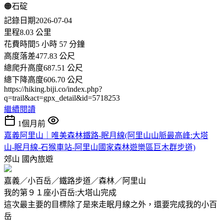
🟠石碇
記錄日期2026-07-04
里程8.03 公里
花費時間5 小時 57 分鐘
高度落差477.83 公尺
總爬升高度687.51 公尺
總下降高度606.70 公尺
https://hiking.biji.co/index.php?
q=trail&act=gpx_detail&id=5718253
繼續閱讀
1個月前
嘉義阿里山｜唯美森林鐵路-眠月線(阿里山山脈最高峰:大塔
山-眠月線-石猴車站-阿里山國家森林遊樂區巨木群步道)
郊山
國內旅遊
嘉義／小百岳／鐵路步道／森林／阿里山
我的第９１座小百岳:大塔山完成
這次最主要的目標除了是來走眠月線之外，還要完成我的小百
岳