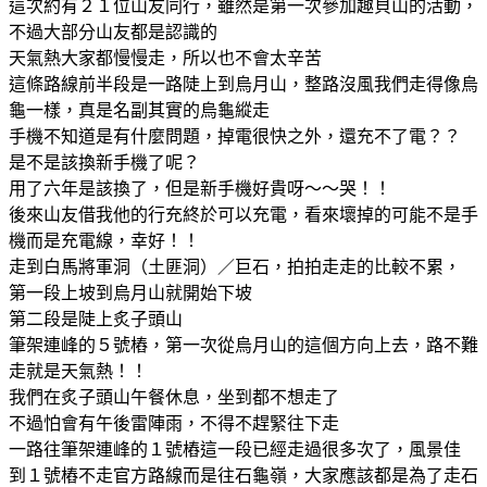
這次約有２１位山友同行，雖然是第一次參加趣貝山的活動，
不過大部分山友都是認識的
天氣熱大家都慢慢走，所以也不會太辛苦
這條路線前半段是一路陡上到烏月山，整路沒風我們走得像烏
龜一樣，真是名副其實的烏龜縱走
手機不知道是有什麼問題，掉電很快之外，還充不了電？？
是不是該換新手機了呢？
用了六年是該換了，但是新手機好貴呀～～哭！！
後來山友借我他的行充終於可以充電，看來壞掉的可能不是手
機而是充電線，幸好！！
走到白馬將軍洞（土匪洞）／巨石，拍拍走走的比較不累，
第一段上坡到烏月山就開始下坡
第二段是陡上炙子頭山
筆架連峰的５號樁，第一次從烏月山的這個方向上去，路不難
走就是天氣熱！！
我們在炙子頭山午餐休息，坐到都不想走了
不過怕會有午後雷陣雨，不得不趕緊往下走
一路往筆架連峰的１號樁這一段已經走過很多次了，風景佳
到１號樁不走官方路線而是往石龜嶺，大家應該都是為了走石