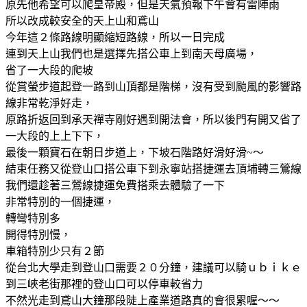
原先他希望可以爬皇帝殿，但是天氣預報下午會有雷陣雨
所以改成較安全的天上山和鳶山
今年這２條路線明顯縮短路線，所以一日完成
連到天上山我們也是選擇先搭公車上到南天母廣場，
省了一大段的爬坡
從賞螢步道起登一路到山頂都是階梯，沒有受到颱風的影響路
線非常乾淨好走，
原路折返回到承天禪寺剛好遇到開法會，所以後門有開又省了
一大段的上上下下，
最後一顆寶石在朝日步道上，下坡石階路好滑好滑~～
結束任務又從登山口搭公車下到永寧站搭捷運去頂埔轉三鶯線
我們還趁著三鶯線捷運免費搭乘去體驗了一下
非常特別的一個捷運，
轉彎特別多
開得特別慢，
車箱特別少只有２節
從台北大學走到登山口需要２０分鐘，建議可以騎ｕｂｉｋｅ
到三峽老街那裡的登山口可以停車較省力
不然光走到鳶山大鐘那段陡上產業道路真的會很累喔～～