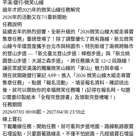
平溪/健行/微笑山線
過年才把2025年的微笑山線任務解完
2026年的活動又在7/1重新開始
任務說明
延續去年的熱烈迴響，全新升級的「2026微笑山線大縱走尋寶
集章任務」重磅登場了！除了調整優化了既有路線，新北微笑
山線今年還首度攜手台北市與桃園市，特別新增了兩條跨縣市
的登山步道 —「新北臺北登山步道：樟樹步道」與「新北桃
園登山步道：大湖之森步道」，將任務擴大至 12+2 段路線！
讓民眾感受滿滿的獨屬微笑山線的「家山」魅力與幸福。
現在就開啟健行筆記 APP，進入「2026 微笑山線大縱走尋寶
集章任務」，點選「報名活動」、填妥報名資料、確認送出
後，就可以開始你的幸福微笑任務囉！(記得在報名時，勾選
☑需要印製紙本「全程完登證書」及領取完登禮喔！)
任務期間
2026/07/01 00:00起 ~ 2027/04/30 23:59止
線上寶石
下載離線任務、開始任務，就可看到步道地圖、路線軌跡跟寶
石埋設點，只要跟著路線走，不僅不怕迷路，凡經過寶石埋設