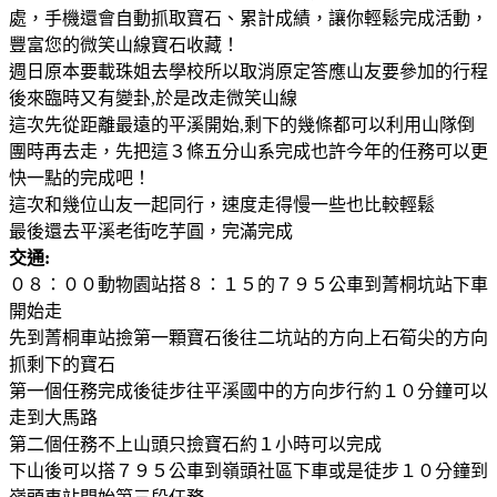
處，手機還會自動抓取寶石、累計成績，讓你輕鬆完成活動，
豐富您的微笑山線寶石收藏！
週日原本要載珠姐去學校所以取消原定答應山友要參加的行程
後來臨時又有變卦,於是改走微笑山線
這次先從距離最遠的平溪開始,剩下的幾條都可以利用山隊倒
團時再去走，先把這３條五分山系完成也許今年的任務可以更
快一點的完成吧！
這次和幾位山友一起同行，速度走得慢一些也比較輕鬆
最後還去平溪老街吃芋圓，完滿完成
交通:
０８：００動物園站搭８：１５的７９５公車到菁桐坑站下車
開始走
先到菁桐車站撿第一顆寶石後往二坑站的方向上石筍尖的方向
抓剩下的寶石
第一個任務完成後徒步往平溪國中的方向步行約１０分鐘可以
走到大馬路
第二個任務不上山頭只撿寶石約１小時可以完成
下山後可以搭７９５公車到嶺頭社區下車或是徒步１０分鐘到