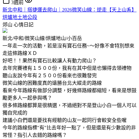
3週前
新北中和｜搭捷運去爬山｜2026微笑山線：逆走【天上山系】
烘爐地土地公段
郊山
心情日記
新北/中和/微笑山線/烘爐地山/小百岳
一年走一次的活動，若是沒有寶石任務~～好像不會特別想來
走這條路線ＸＤ
好吧！！果然有寶石比較讓人有動力爬山？
去年完賽禮有１５００份，我有在其中但是也懶得去領禮物
聽山友說今年有２５００份看來也很難發完
微笑山線的困難度真的遠勝台北大縱走的路線
看來今年路線有做部分調整，好幾條路線都縮短，看來是想鼓
勵更多人一起參與嗎？
很多條路線都算是很精選，不過絕對不是登山小白一個人可以
獨自完成的
建議小白們還是要找有經驗的山友一起同行會較安全些喔
今年的路線指標"有"比去年好一點了，但是還是有少數設的非
常怪？指引人去錯的路線嗎？