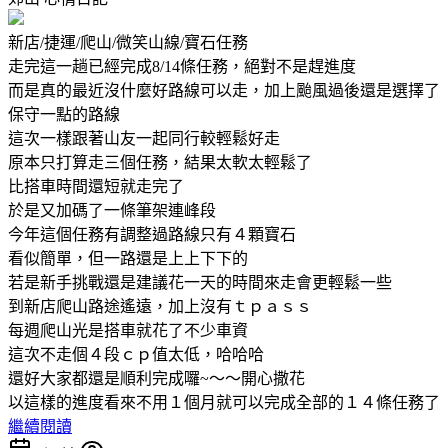
新店/捷運/爬山/微笑山線/寶石任務
走完這一趟已經完成8/14條任務，絕對不是趕進度
而是真的最近沒什麼好路線可以走，加上颱風過後還是選擇了
保守一點的路線
這次一樣跟著山友一起同行較輕鬆好走
原本只打算走三個任務，結果太軟太輕鬆了
比搭車時間還短就走完了
於是又加碼了一條筆架連峰段
今年這個任務有調整過路線只有４顆寶石
看似簡單，但一路還是上上下下的
若是新手挑戰還是建議花一天的時間來走會更輕鬆一些
到新店爬山路途遙遠，加上沒有ｔｐａｓｓ
每週爬山光是搭車就花了不少車資
這次不走個４段ｃｐ值太低，哈哈哈
還好大家都還是順利完成囉~～～開心撒花
以這樣的進度看來不用１個月就可以完成全部的１４條任務了
繼續閱讀