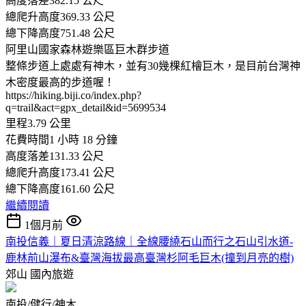
高度落差382.15 公尺
總爬升高度369.33 公尺
總下降高度751.48 公尺
阿里山國家森林遊樂區巨木群步道
整條步道上處處有神木，並有30幾棵紅檜巨木，是目前台灣神
木密度最高的步道喔！
https://hiking.biji.co/index.php?
q=trail&act=gpx_detail&id=5699534
里程3.79 公里
花費時間1 小時 18 分鐘
高度落差131.33 公尺
總爬升高度173.41 公尺
總下降高度161.60 公尺
繼續閱讀
1個月前
南投信義｜夏日清涼路線｜全線腰繞石山而行之石山引水道-
鹿林前山瀑布&臺灣海拔最高臺灣杉阿毛巨木(撞到月亮的樹)
郊山
國內旅遊
南投/健行/神木