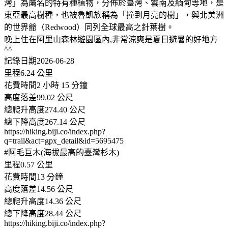
灣」為屬名的特有種植物，分佈於臺灣、雲南及緬甸等地，是
東亞最高樹種，也被魯凱族稱為「撞到月亮的樹」，與北美洲
的世界爺（Redwood）同列全球最高之針葉樹。
晚上住在阿里山森林遊園區內,非常涼爽是夏日避暑的好地方
^^
記錄日期2026-06-28
里程6.24 公里
花費時間2 小時 15 分鐘
高度落差99.02 公尺
總爬升高度274.40 公尺
總下降高度267.14 公尺
https://hiking.biji.co/index.php?
q=trail&act=gpx_detail&id=5695475
#阿毛巨木(海拔最高的臺灣杉木)
里程0.57 公里
花費時間13 分鐘
高度落差14.56 公尺
總爬升高度14.36 公尺
總下降高度28.44 公尺
https://hiking.biji.co/index.php?