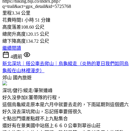
https://hiking.biji.co/index.php?
q=trail&act=gpx_detail&id=5725768
里程3.34 公里
花費時間1 小時 51 分鐘
高度落差108.60 公尺
總爬升高度120.15 公尺
總下降高度134.72 公尺
繼續閱讀
4週前
新北深坑｜搭公車去爬山｜烏龜縱走（炎熱的夏日我們如同烏
龜般在山林裡漫步）
郊山
國內旅遊
深坑/健行/縱走/筆架連峰
好久沒參加E董帶隊的行程，
這個烏龜縱走原本是六月中就要去走的，下雨延期到這個週六
好久沒去深坑爬山，忘記搭車要搭很久
七點出門還差點趕不上九點集合
還好有在景美國中站搭上６６０公車到翠谷山莊