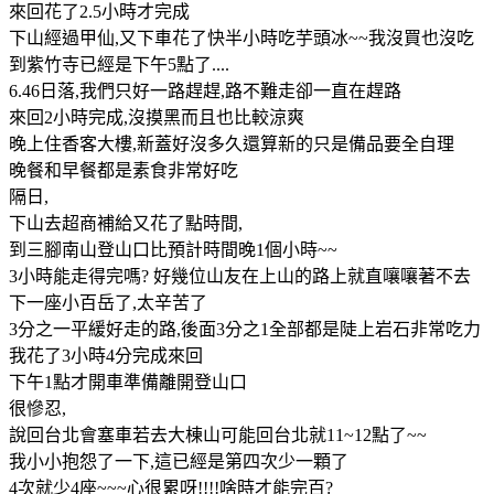
來回花了2.5小時才完成
下山經過甲仙,又下車花了快半小時吃芋頭冰~~我沒買也沒吃
到紫竹寺已經是下午5點了....
6.46日落,我們只好一路趕趕,路不難走卻一直在趕路
來回2小時完成,沒摸黑而且也比較涼爽
晚上住香客大樓,新蓋好沒多久還算新的只是備品要全自理
晚餐和早餐都是素食非常好吃
隔日,
下山去超商補給又花了點時間,
到三腳南山登山口比預計時間晚1個小時~~
3小時能走得完嗎? 好幾位山友在上山的路上就直嚷嚷著不去
下一座小百岳了,太辛苦了
3分之一平緩好走的路,後面3分之1全部都是陡上岩石非常吃力
我花了3小時4分完成來回
下午1點才開車準備離開登山口
很慘忍,
說回台北會塞車若去大棟山可能回台北就11~12點了~~
我小小抱怨了一下,這已經是第四次少一顆了
4次就少4座~~~心很累呀!!!!啥時才能完百?