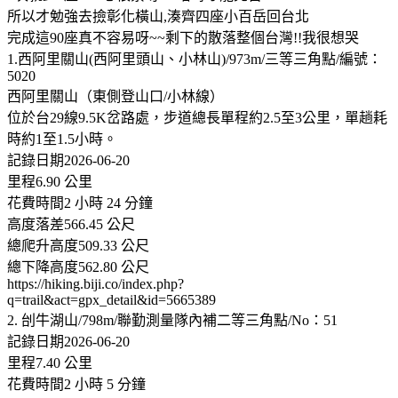
所以才勉強去撿彰化橫山,湊齊四座小百岳回台北
完成這90座真不容易呀~~剩下的散落整個台灣!!我很想哭
1.西阿里關山(西阿里頭山、小林山)/973m/三等三角點/編號：
5020
西阿里關山（東側登山口/小林線）
位於台29線9.5K岔路處，步道總長單程約2.5至3公里，單趟耗
時約1至1.5小時。
記錄日期2026-06-20
里程6.90 公里
花費時間2 小時 24 分鐘
高度落差566.45 公尺
總爬升高度509.33 公尺
總下降高度562.80 公尺
https://hiking.biji.co/index.php?
q=trail&act=gpx_detail&id=5665389
2. 刣牛湖山/798m/聯勤測量隊內補二等三角點/No：51
記錄日期2026-06-20
里程7.40 公里
花費時間2 小時 5 分鐘