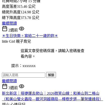
花費時間2 小時 15 分鐘
高度落差315.46 公尺
總爬升高度124.98 公尺
總下降高度373.78 公尺
繼續閱讀
2週前
＊生日快樂。寫給二十一歲的妳＊
little Girl
親子育兒
這篇文章受密碼保護，請輸入密碼後查
看內容。
提示：xxxxxxx
解鎖
繼續閱讀
3週前
新北新店｜搭捷運去爬山｜2026微笑山線：和美山到二格山
（和美山螢火蟲段—銀河洞越嶺段—樟樹步道—筆架連峰段）
郊山
心情日記