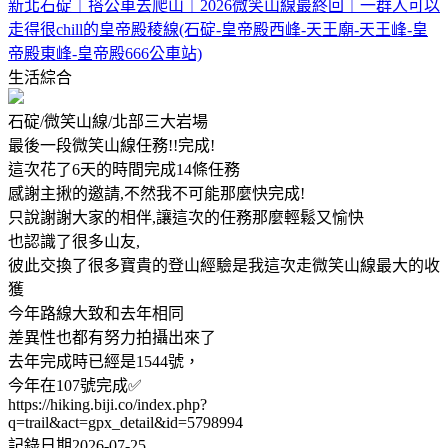
新北石碇｜搭公車去爬山｜2026微笑山線最終回｜一群人可以
走得很chill的皇帝殿稜線(石碇-皇帝殿西峰-天王廟-天王峰-皇
帝殿東峰-皇帝殿666公車站)
生活綜合
石碇/微笑山線/北部三大岩場
最後一段微笑山線任務!!完成!
這次花了6天的時間完成14條任務
感謝主揪的邀請,不然我不可能那麼快完成!
只說謝謝大家的相伴,讓這次的任務那麼輕鬆又愉快
也認識了很多山友,
彼此交換了很多寶貴的登山經驗是我這次走微笑山線最大的收
獲
今年路線大致和去年相同
差異性也都有努力拍攝出來了
去年完成時已經是1544號，
今年在107號完成✅
https://hiking.biji.co/index.php?
q=trail&act=gpx_detail&id=5798994
記錄日期2026-07-25