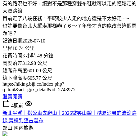
有的路況也不好，絕對不是那種穿雙布鞋就可以走的輕鬆走的
大眾路線
目前走了八段任務，平時較少人走的地方還是不太好走~～
也許要像台北大縱走那樣辦了６～７年後才真的能改善這個問
題吧？
記錄日期2026-07-10
里程10.74 公里
花費時間3 小時 48 分鐘
高度落差312.98 公尺
總爬升高度601.09 公尺
總下降高度605.77 公尺
https://hiking.biji.co/index.php?
q=trail&act=gpx_detail&id=5743975
繼續閱讀
4週前
新北平溪｜搭公車去爬山｜2026微笑山線｜酷夏消暑的清涼路
線:菁桐到望古瀑布
郊山
國內旅遊