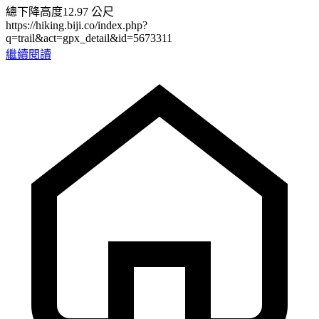
總下降高度12.97 公尺
https://hiking.biji.co/index.php?
q=trail&act=gpx_detail&id=5673311
繼續閱讀