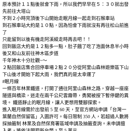
原本預計１１點後就會下雨，所以我們早早在５：３０就出發
先前往大塔山
不到２小時完頂後下山開始走眠月線一起走到石猴車站
到石猴車站大約是１０點，因為怕會下雨就沒有再往松山前進
了
只能留到以後有機走阿溪縱走時再去吧！！
回到飯店大約是１２點多一點，肚子餓了吃了泡面休息半小時
後又和山友前往神木區步道
千年神木十分壯觀~～
２點回飯店集合回停車場２點２０分從阿里山森林遊樂區下山
下山後才開始下起大雨，我們真的是太幸運了
#眠月線
一條百年林業鐵道，打開了通往阿里山森林之路，穿越一座座
隧道與橋梁，迷走在兩千公尺雲霧帶，勇闖被按下暫停鍵的異
境。 鐵道靜止的眠月線，讓人更想用雙腳探索。
進入眠月線需於出發前 5 至 60 天，至官方網站申請「台灣一
葉蘭自然保留區」入園許可。每日限制 350 人，若超過人數將
採抽籤制 林業及自然保育署區域申請及抽籤查詢。未申請擅
入者，將依法開罰新台幣 1 至 5 萬元