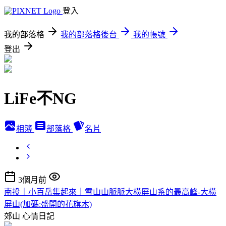
登入
我的部落格
我的部落格後台
我的帳號
登出
LiFe不NG
相簿
部落格
名片
3個月前
南投｜小百岳集起來｜雪山山脈脈大橫屏山系的最高峰-大橫
屏山(加碼:盛開的花旗木)
郊山
心情日記