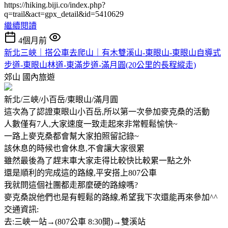
https://hiking.biji.co/index.php?
q=trail&act=gpx_detail&id=5410629
繼續閱讀
4個月前
新北三峽｜搭公車去爬山｜有木雙溪山-東眼山-東眼山自導式
步道-東眼山林道-東滿步道-滿月圓(20公里的長程縱走)
郊山
國內旅遊
新北/三峽/小百岳/東眼山/滿月圓
這次為了認證東眼山小百岳,所以第一次參加麥克桑的活動
人數僅有7人,大家速度一致走起來非常輕鬆愉快~
一路上麥克桑都會幫大家拍照留記錄~
該休息的時候也會休息,不會讓大家很累
雖然最後為了趕末車大家走得比較快比較累一點之外
還是順利的完成這的路線,平安搭上807公車
我就問這個社團都走那麼硬的路線嗎?
麥克桑說他們也是有輕鬆的路線,希望我下次還能再來參加^^
交通資訊:
去:三峽一站→(807公車 8:30開)→雙溪站