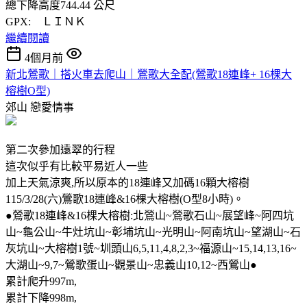
總下降高度744.44 公尺
GPX: ＬＩＮＫ
繼續閱讀
4個月前
新北鶯歌｜搭火車去爬山｜鶯歌大全配(鶯歌18連峰+ 16棵大
榕樹O型)
郊山
戀愛情事
第二次參加遠翠的行程
這次似乎有比較平易近人一些
加上天氣涼爽,所以原本的18連峰又加碼16顆大榕樹
115/3/28(六)鶯歌18連峰&16棵大榕樹(O型8小時)。
●鶯歌18連峰&16棵大榕樹:北鶯山~鶯歌石山~展望峰~阿四坑
山~龜公山~牛灶坑山~彰埔坑山~光明山~阿南坑山~望湖山~石
灰坑山~大榕樹1號~圳頭山6,5,11,4,8,2,3~福源山~15,14,13,16~
大湖山~9,7~鶯歌蛋山~觀景山~忠義山10,12~西鶯山●
累計爬升997m,
累計下降998m,