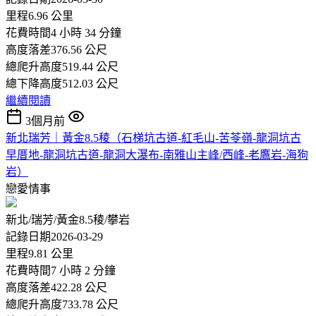
里程6.96 公里
花費時間4 小時 34 分鐘
高度落差376.56 公尺
總爬升高度519.44 公尺
總下降高度512.03 公尺
繼續閱讀
3個月前
新北瑞芳｜黃金8.5稜（石梯坑古道-紅毛山-苦苓嶺-龍洞坑古
早厝地-龍洞坑古道-龍洞大瀑布-南雅山主峰/西峰-老鷹岩-海狗
岩）
戀愛情事
新北/瑞芳/黃金8.5稜/攀岩
記錄日期2026-03-29
里程9.81 公里
花費時間7 小時 2 分鐘
高度落差422.28 公尺
總爬升高度733.78 公尺