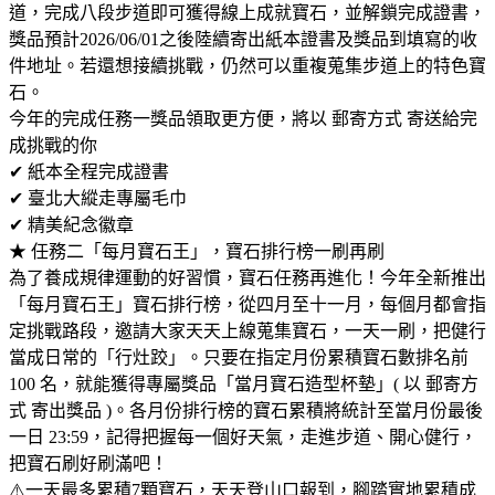
道，完成八段步道即可獲得線上成就寶石，並解鎖完成證書，
獎品預計2026/06/01之後陸續寄出紙本證書及獎品到填寫的收
件地址。若還想接續挑戰，仍然可以重複蒐集步道上的特色寶
石。
今年的完成任務一獎品領取更方便，將以 郵寄方式 寄送給完
成挑戰的你
✔ 紙本全程完成證書
✔ 臺北大縱走專屬毛巾
✔ 精美紀念徽章
★ 任務二「每月寶石王」，寶石排行榜一刷再刷
為了養成規律運動的好習慣，寶石任務再進化！今年全新推出
「每月寶石王」寶石排行榜，從四月至十一月，每個月都會指
定挑戰路段，邀請大家天天上線蒐集寶石，一天一刷，把健行
當成日常的「行灶跤」。只要在指定月份累積寶石數排名前
100 名，就能獲得專屬獎品「當月寶石造型杯墊」( 以 郵寄方
式 寄出獎品 )。各月份排行榜的寶石累積將統計至當月份最後
一日 23:59，記得把握每一個好天氣，走進步道、開心健行，
把寶石刷好刷滿吧！
⚠️一天最多累積7顆寶石，天天登山口報到，腳踏實地累積成