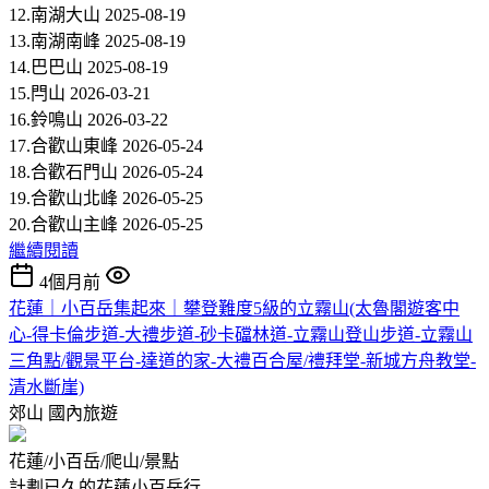
12.南湖大山 2025-08-19
13.南湖南峰 2025-08-19
14.巴巴山 2025-08-19
15.閂山 2026-03-21
16.鈴鳴山 2026-03-22
17.合歡山東峰 2026-05-24
18.合歡石門山 2026-05-24
19.合歡山北峰 2026-05-25
20.合歡山主峰 2026-05-25
繼續閱讀
4個月前
花蓮｜小百岳集起來｜攀登難度5級的立霧山(太魯閣遊客中
心-得卡倫步道-大禮步道-砂卡礑林道-立霧山登山步道-立霧山
三角點/觀景平台-達道的家-大禮百合屋/禮拜堂-新城方舟教堂-
清水斷崖)
郊山
國內旅遊
花蓮/小百岳/爬山/景點
計劃已久的花蓮小百岳行