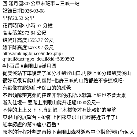
回:滿月圓807公車末班車→三峽一站
記錄日期2026-03-08
里程20.52 公里
花費時間8 小時 57 分鐘
高度落差973.64 公尺
總爬升高度1555.77 公尺
總下降高度1453.92 公尺
https://hiking.biji.co/index.php?
q=trail&act=gpx_detail&id=5390592
#小百岳 #東眼山 #滿月圓
從雙溪站下車後走了30分才到登山口,再陡上40分鐘到雙溪山
很好玩很有爬山的感覺~也許三峽的山路都差不多這樣吧~
有點像在爬逐鹿卡保山的的感覺
不過領隊麥克桑的控速非常的好,所以就算上坡也不會太累
漸入佳境~~要爬上東眼山爬升超過1000公尺~~
不停的上上又下下,直到過了木橋後才有比較好的展望
東眼山的展望台~~距離上回來東眼山已經將近五年了!!
紅本認證的第70座小百岳!!
原本的行程計劃是直接下東眼山森林遊客中心搭台灣好行回大