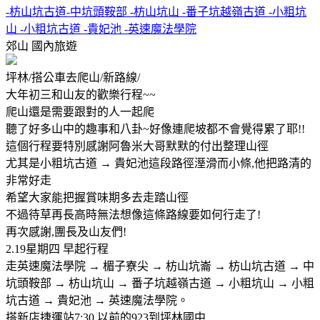
-枋山坑古道-中坑頭鞍部 -枋山坑山 -番子坑越嶺古道 -小粗坑
山 -小粗坑古道 -貴妃池 -英速魔法學院
郊山
國內旅遊
坪林/搭公車去爬山/新路線/
大年初三和山友的歡樂行程~~
爬山還是需要跟對的人一起爬
聽了好多山中的趣事和八卦~好像連爬坡都不會覺得累了耶!!
這個行程要特別感謝阿魯米大哥默默的付出整理山徑
尤其是小粗坑古道 → 貴妃池這段路徑溼滑而小條,他把路清的
非常好走
希望大家能把握賞味期多去走踏山徑
不過待草再長高時無法想像這條路線要如何行走了!
再次感謝,團長及山友們!
2.19星期四 早起行程
走英速魔法學院 → 楣子寮尖 → 枋山坑崙 → 枋山坑古道 → 中
坑頭鞍部 → 枋山坑山 → 番子坑越嶺古道 → 小粗坑山 → 小粗
坑古道 → 貴妃池 → 英速魔法學院。
搭新店捷運站7:30 以前的923到坪林國中