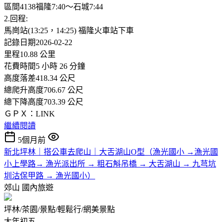
區間4138福隆7:40～石城7:44
2.回程:
馬崗站(13:25，14:25) 福隆火車站下車
記錄日期2026-02-22
里程10.88 公里
花費時間5 小時 26 分鐘
高度落差418.34 公尺
總爬升高度706.67 公尺
總下降高度703.39 公尺
ＧＰＸ：LINK
繼續閱讀
5個月前
新北坪林｜搭公車去爬山｜大舌湖山O型（漁光國小 →漁光國
小上學路→ 漁光派出所 → 粗石斛吊橋 → 大舌湖山 → 九芎坑
圳沽保甲路 → 漁光國小）
郊山
國內旅遊
坪林/茶園/景點/輕鬆行/網美景點
大年初五,