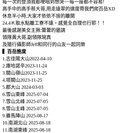
每一次的登頂我都哽咽到想哭~~每一座都不容易!
高手中的高手蔡大哥,用走遠翠的速度帶我們爬百岳XD
休息半小時,大家才依依不捨的離開
24.4Ｋ取水點離工寮不遠，感覺全自理也行耶！！
最後感謝美女主揪:蕾蕾的邀請
領隊黃大哥,副領隊琬真
及隨行攝影師Jeff和同行的山友一起同樂
▍百岳進度
1.志佳陽大山2022-04-10
2.庫哈諾辛2023-11-24
3.關山嶺山2023-11-25
4.塔關山2023-11-25
5.郡大山 2024-03-03
6.雪山東峰 2025-07-04
7.雪山北峰 2025-07-05
8.雪山主峰 2025-07-05
9.審馬陣山 2025-08-17
10.南湖北山 2025-08-18
11.南湖東峰 2025-08-18