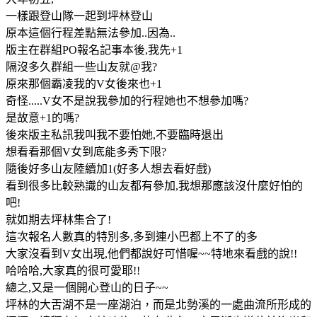
一樣跟登山隊一起到坪林登山
原本這個行程差點無法參加..因為..
版主在群組PO報名記事本後,我先+1
隔沒多久群組一些山友就@我?
原來那個霸凌我的V女後來也+1
奇怪.....V女不是說我參加的行程她也不想參加嗎?
是故意+1的嗎?
後來版主私訊我叫我不要怕她,不要臨時退出
想看看那個V女到底能多秀下限?
隨後好多山友陸續加1(好多人想去看好戲)
看到很多比較熟識的山友都有參加,我想那應該沒什麼好怕的
吧!
就如期去坪林集合了!
這次報名人數真的特別多,多到連小巴都上不了的多
大家沒看到V女出現,他們都說好可惜喔~~特地來看戲的說!!
哈哈哈,大家真的很可愛耶!!
總之,又是一個開心登山的日子~~
坪林的大舌湖不是一座湖泊，而是北勢溪的一處曲流所形成的