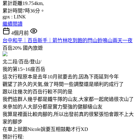
累計距離19.754km,
累計時間7時36分。
gpx : LINK
繼續閱讀
4個月前
台中和平｜百岳新手｜箭竹林吃到飽的閂山鈴鳴山兩天一夜
百岳20%
國內旅遊
北二段/百岳/登山/
我的第15~16座百岳
這次行程原本是去年10月就要去的,因為下雨延到今年
觀望了許久的天氣,做了時間一些調整還是順利的成行了
跟以往幾次的百岳行較不同的是
我們這群人幾乎都是鐵牛隊的山友,大家都一起爬過很次山了
來參加的人大部分都是實力堅強的健腳級山友
我算是裡面比較肉腳的,所以出發前真的很緊張怕會跟不上大
家的腳步
在車上就跟Nicole說要互相鼓勵才行XD
預計行程: