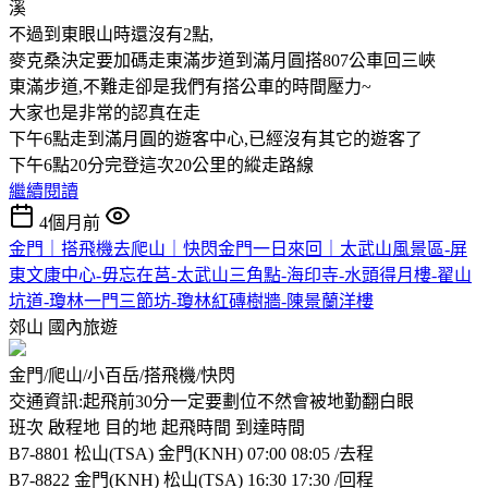
溪
不過到東眼山時還沒有2點,
麥克桑決定要加碼走東滿步道到滿月圓搭807公車回三峽
東滿步道,不難走卻是我們有搭公車的時間壓力~
大家也是非常的認真在走
下午6點走到滿月圓的遊客中心,已經沒有其它的遊客了
下午6點20分完登這次20公里的縱走路線
繼續閱讀
4個月前
金門｜搭飛機去爬山｜快閃金門一日來回｜太武山風景區-屏
東文康中心-毋忘在莒-太武山三角點-海印寺-水頭得月樓-翟山
坑道-瓊林一門三節坊-瓊林紅磚樹牆-陳景蘭洋樓
郊山
國內旅遊
金門/爬山/小百岳/搭飛機/快閃
交通資訊:起飛前30分一定要劃位不然會被地勤翻白眼
班次 啟程地 目的地 起飛時間 到達時間
B7-8801 松山(TSA) 金門(KNH) 07:00 08:05 /去程
B7-8822 金門(KNH) 松山(TSA) 16:30 17:30 /回程