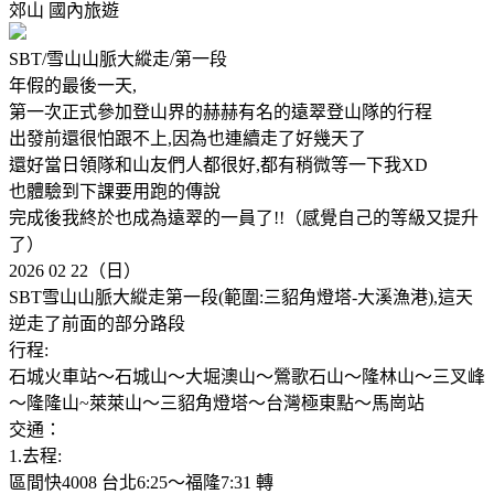
郊山
國內旅遊
SBT/雪山山脈大縱走/第一段
年假的最後一天,
第一次正式參加登山界的赫赫有名的遠翠登山隊的行程
出發前還很怕跟不上,因為也連續走了好幾天了
還好當日領隊和山友們人都很好,都有稍微等一下我XD
也體驗到下課要用跑的傳說
完成後我終於也成為遠翠的一員了!!（感覺自己的等級又提升
了）
2026 02 22（日）
SBT雪山山脈大縱走第一段(範圍:三貂角燈塔-大溪漁港),這天
逆走了前面的部分路段
行程:
石城火車站～石城山～大堀澳山～鶯歌石山～隆林山～三叉峰
～隆隆山~萊萊山～三貂角燈塔～台灣極東點～馬崗站
交通：
1.去程:
區間快4008 台北6:25～福隆7:31 轉