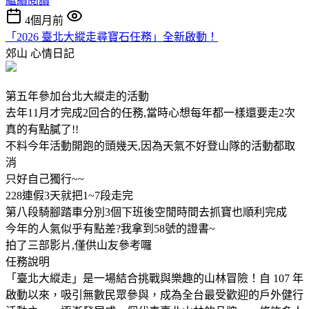
繼續閱讀
4個月前
「2026 臺北大縱走尋寶石任務」全新啟動！
郊山
心情日記
第五年參加台北大縱走的活動
去年11月才完成2回合的任務,當時心想每年都一樣還要走2次
真的有點膩了!!
不料今年活動開跑的頭幾天,因為天氣不好登山隊的活動都取
消
只好自己獨行~~
228連假3天就把1~7段走完
第八段騎腳踏車分別3個下班後空閒時間去抓寶也順利完成
今年的人氣似乎有點差?我拿到58號的證書~
拍了三部影片,僅供山友參考囉
任務說明
「臺北大縱走」是一場結合挑戰與樂趣的山林冒險！自 107 年
啟動以來，吸引無數民眾參與，成為全台最受歡迎的戶外健行