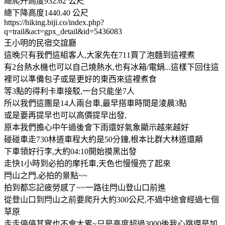
總爬升高度932.62 公尺
總下降高度1440.40 公尺
https://hiking.biji.co/index.php?
q=trail&act=gpx_detail&id=5436083
王小明的民宿交誼廳
這晚只有我們這組客人,大家先在711買了泡麵到這裡煮
有2台熱水機也可以自己燒熱水,也有冰箱/電鍋...這樣下回住這
裡可以準備包子或是更好的東西來這裡煮食
等3點的得利卡車接駁,一台只能坐7人
所以我們這團是14人兩台車,最早搭車時間是淩晨3點
或是要再提早也可以高價提早出發,
原本我們擔心中午過後會下雨還好氣象顯示越來越好
碰碰車走730林道車程大約是50分鐘,根本比群大林道還顛
下車領好行李,大約04:10開始摸黑出發
走快1小時到必拍的摩托車,天色也慢慢亮了起來
閂山之門,必拍的景點~~
拍到都忘記疲勞感了~~一路往閂山登山口前進
從登山口到閂山之前要爬升大約300公尺,不過中途會經過七個
草原
走走停停其實也不會太累~只是高度超過3000後我心跳還是加