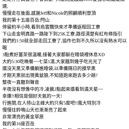
速,
慢慢走在後面,感謝Jeff和Nicole的照顧順利登頂
我的第十五座百岳:閂山
停留約半小時,看到烏雲飄快來才準備返程回工寮
下山走金明真路一路陡下到25K工寮,路徑清楚有紅布條指引
我們約1:50就全部走回工寮了,協作也到不久所以沒有熱水可以
喝
3點煮好薑茶很溫暖,接著大家都躲在睡袋裡休息XD
大約5:30吃晚餐~~七菜1湯,大家餓到幾乎吃光光了
還沒天黑又準備躺進睡袋,以準備隔日的摸早黑
才剛天黑就出現黃鼠狼,不知道跑來跑去多少趟?
整夜一直聽到聲音
半夜沒有想像中的冷,凌晨2點起來還看到滿天星~~
幸運!!相信是個好天氣的一天!
行進間,在人待山主峰大約只有5度吧!!風大特別冷
慢慢往鈴鳴山天也漸漸亮了起來
非常漂亮的黃金草原
我的第16座百岳