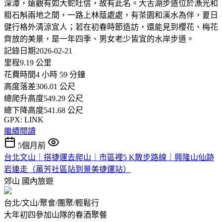
深潭，遠觀有如大蛇吐信，故有此名。大舌湖步道位於漁光和
粗石斛兩地之間，一路上林蔭處處，有茶園和溪水為伴，夏日
健行格外清涼宜人；若在初春時節造訪，還能見到櫻花、梅花
齊放的美景，是一年四季、男女老少皆宜的水岸步道。
記錄日期2026-02-21
里程9.19 公里
花費時間4 小時 59 分鐘
高度落差306.01 公尺
總爬升高度549.29 公尺
總下降高度541.68 公尺
GPX: LINK
繼續閱讀
5個月前
台北文山｜搭捷運去爬山｜市區裡5 K散步路線｜興隆山仙跡
岩連走（萬芳社區站到景美捷運站）
郊山
國內旅遊
台北/文山/聚會/團聚/輕鬆行
大年初四參加山隊的春酒聚餐