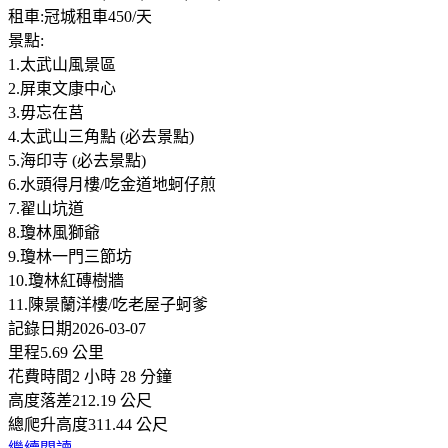
租車:冠城租車450/天
景點:
1.太武山風景區
2.屏東文康中心
3.毋忘在莒
4.太武山三角點 (必去景點)
5.海印寺 (必去景點)
6.水頭得月樓/吃金道地蚵仔煎
7.翟山坑道
8.瓊林風獅爺
9.瓊林一門三節坊
10.瓊林紅磚樹牆
11.陳景蘭洋樓/吃老屋子蚵爹
記錄日期2026-03-07
里程5.69 公里
花費時間2 小時 28 分鐘
高度落差212.19 公尺
總爬升高度311.44 公尺