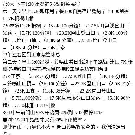
第0天 下午1:30 出發約5-6點到達民宿
第一天：早上2:30起床用早餐3:00自民宿出發約早上4:00到達
11.7K柵欄出發
730林道11.7K柵欄→（5.8K,100分鐘）→17.5K耳無溪登山口
叉路→（5.7K,120分鐘）→23.2K閂山登山口→（2.8K,100分
鐘）→閂山山頂→（2.8K,60分鐘）→23.2K閂山登山口
→（1.8K,45分鐘）→25K工寮
中午左右回到工寮紮營休息
第二天：早上3:00出發，鈴鳴山看日出約下午2點到達11.7K 柵
欄搭捷駁車回民宿梳洗後搭接駁車後慶功宴回台北
25K工寮→（2.5K,75分鐘）→27.5K登山口→（2K,130分鐘）
→鈴鳴山山頂→（2K,100分鐘）→27.5K登山口→（2.5K,75分
鐘）→25K工寮→（1.8K,35分鐘）→23.2K閂山登山口
→（5.7K,100分鐘）→17.5K耳無溪登山口叉路→（5.8K,90分
鐘）→730林道11.7K柵欄
3/21中午前閂山20%.午後雨60%到17:00雨停10%
要到3/22中午過後才又有30%下雨機率。
即使有雨，雨量也不大。 閂山鈴鳴算安全的。 我們決定出
發。