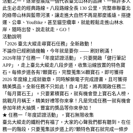
活動之一，逐漸發展成一個代表臺北山林的品牌、一條許多人
此生必走的經典路線。八段路線全長 130 公里，完整串聯臺北
的綠帶山林與藍帶河濱，讓走進大自然不再是那麼遙遠。搭捷
運、公車、YouBike，甚至貓空纜車，就能輕鬆走進山林水
岸，隨時出發、說走就走，GO！
活動說明
「2026 臺北大縱走尋寶石任務」全新啟動！
不論你已經刷過幾輪，今年就是要你 —— 刷好刷滿！
2026年除了任務一「年度認證活動」，只要開啟「健行筆記
APP」，走上臺北大縱走八段步道，收集沿線放置的特色寶
石。每條步道各有7顆寶石，完整蒐集56顆寶石，即可獲得
2026 年度線上成就徽章，同時解鎖電子完成證書，且可獲得
精美獎品。全新任務不只如此！自 4 月起，將再開啟任務二
「每月寶石王」。只要累積寶石，就有機會登上寶石名人榜，
挑戰月月稱王，精美好禮等你來拿！凡是完成任務一就有機會
參加年終大抽獎，豐富的獎品等你來參加！
★ 任務一「年度認證活動」，寶石無限收集
臺北大縱走的鐵粉們有福了，大家的心聲我們都有聽到。在任
務一的階段，只要蒐集該步道上的7顆特色寶石就完成一條步