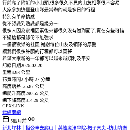
行前爬了附近的小山頭,很多很久不見的山友相聚很不容易
大家參加這個登山隊最常辦的就是多日的行程
特別有革命情感
從不認識到熟識都是緣分~~
很多人因為家裡因素後來都很久沒有碰到面了,實在有些可惜
不過這都是緣份不能強求
一個很歡樂的社團,謝謝每位山友及領隊的厚愛
讓我們很多許願的行程都可以圓夢
希望大家新的一年都可以越來越順利及平安
記錄日期2026-02-20
里程4.98 公里
花費時間2 小時 27 分鐘
高度落差125.87 公尺
總爬升高度290.55 公尺
總下降高度314.29 公尺
GPX:LINK
繼續閱讀
5個月前
新北坪林｜搭公車去爬山｜英速魔法學院-楣子寮尖 -枋山坑崙