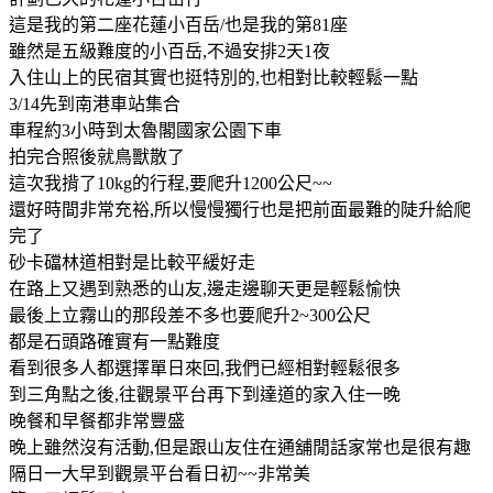
這是我的第二座花蓮小百岳/也是我的第81座
雖然是五級難度的小百岳,不過安排2天1夜
入住山上的民宿其實也挺特別的,也相對比較輕鬆一點
3/14先到南港車站集合
車程約3小時到太魯閣國家公園下車
拍完合照後就鳥獸散了
這次我揹了10kg的行程,要爬升1200公尺~~
還好時間非常充裕,所以慢慢獨行也是把前面最難的陡升給爬
完了
砂卡礑林道相對是比較平緩好走
在路上又遇到熟悉的山友,邊走邊聊天更是輕鬆愉快
最後上立霧山的那段差不多也要爬升2~300公尺
都是石頭路確實有一點難度
看到很多人都選擇單日來回,我們已經相對輕鬆很多
到三角點之後,往觀景平台再下到達道的家入住一晚
晚餐和早餐都非常豐盛
晚上雖然沒有活動,但是跟山友住在通舖閒話家常也是很有趣
隔日一大早到觀景平台看日初~~非常美