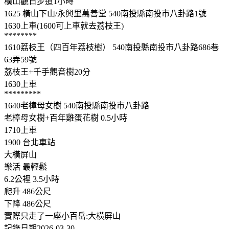
橫山觀日步道1小時
1625 橫山下山/永興里萬善堂 540南投縣南投市八卦路1號
1630上車(1600可上車就去荔枝王)
********
1610荔枝王（四百年荔枝樹） 540南投縣南投市八卦路686巷
63弄59號
荔枝王+千手觀音樹20分
1630上車
*********
1640老樟母女樹 540南投縣南投市八卦路
老樟母女樹+百年雞蛋花樹 0.5小時
1710上車
1900 台北車站
大橫屏山
樂活 最輕鬆
6.2公裡 3.5小時
爬升 486公尺
下降 486公尺
實際只走了一座小百岳:大橫屏山
記錄日期2026-03-30