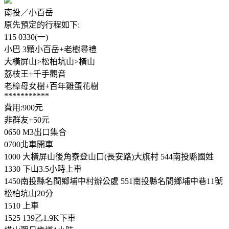
南投／小百岳
原先預定的行程如下:
115 0330(一)
小巴 3顆小百岳+老樹尋禮
大橫屏山>松柏坑山>橫山
荔枝王+千手觀音
老樟母女樹+百年雞蛋花樹
***********
費用:900元
非群友+50元
0650 M3出口集合
0700北車開車
1000 大橫屏山後角寮登山口(長安路)大旗村 544南投縣國姓
1330 下山3.5小時上車
1450南投縣名間鄉埔中村辦公處 551南投縣名間鄉埔中巷11號
松柏坑山20分
1510 上車
1525 139乙1.9K下車