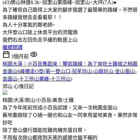
(43)樂山林道8.3k~加里山東南峰~加里山~大坪(7人)●
為了確保自己跟得上大家的腳步我選了最簡單的路線，不然很
多路線我想去走看看耶！！
為人十分客氣的鄭老師~
大坪登山口陡上休息平台的流籠頭
我們右去左回先走平緩的軌道上山
繼續閱讀
3個月前
桃園大溪｜小百岳集起來｜攀岩路線｜為了來吃土雞城之桃園
金面山6峰連走O型(第一登山口-茄苳坑山-山麻坑山-金山面山-
金面山-十三份山東峰-十三份山)
郊山
心情日記
桃園/大溪/爬山/小百岳/美食/土雞
為了今年底前完成小百岳認證，又來一次桃園金面山
舊地重遊除了Ｏ繞一圈也和山友一同享用當地美食，果然非常
好吃
除了登山健行還能吃雞肉補充蛋白質，
不用每次爬山都爬到天黑的感覺也蠻不賴的