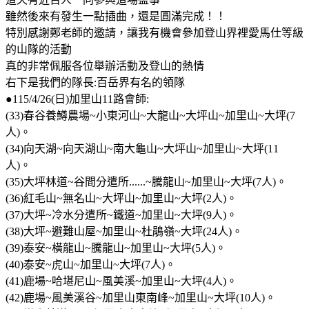
雖然後來有發生一點插曲，還是圓滿完成！！
特別感謝鄭老師的邀請，讓我有機會參加登山界裡愛馬仕等級
的山隊的活動
真的非常佩服各位舉辦活動及登山的熱情
右下是我們的隊長:百岳界有名的領隊
●115/4/26(日)加里山11路會師:
(33)春谷養鱒農場~小東河山~大龍山~大坪山~加里山~大坪(7
人)。
(34)向天湖~向天湖山~南大龜山~大坪山~加里山~大坪(11
人)。
(35)大坪林道~谷間分遣所......~騰龍山~加里山~大坪(7人)。
(36)紅毛山~無名山~大坪山~加里山~大坪(2人)。
(37)大坪~冷水分遣所~鐵道~加里山~大坪(9人)。
(38)大坪~避難山屋~加里山~杜鵑嶺~大坪(24人)。
(39)泰安~橫龍山~騰龍山~加里山~大坪(5人)。
(40)泰安~虎山~加里山~大坪(7人)。
(41)鹿場~哈堪尼山~風美溪~加里山~大坪(4人)。
(42)鹿場~風美溪谷~加里山東南峰~加里山~大坪(10人)。