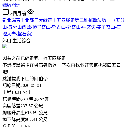
繼續閱讀
3個月前
新北瑞芳｜北部三大縱走｜五四縱走第二刷挑戰失敗！（五分
山-五分山西峰-頂子寮山-望古山-荖寮山-中窯尖-姜子寮山-石
硿大崙-盤石嶺）
郊山
生活綜合
因為之前已經走完一遍五四縱走
不想摸黑選擇在盤石嶺撤退~~下次再找個好天氣挑戰四五四
吧!!
感謝載我下山的阿伯😊
記錄日期2026-05-01
里程10.31 公里
花費時間6 小時 26 分鐘
高度落差237.57 公尺
總爬升高度615.69 公尺
總下降高度807.31 公尺
ＧＰＸ：LINK