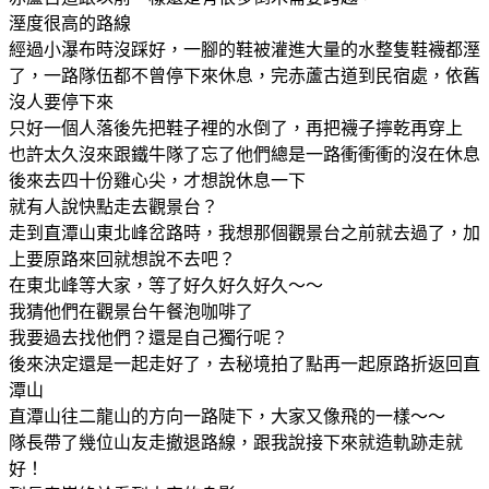
溼度很高的路線
經過小瀑布時沒踩好，一腳的鞋被灌進大量的水整隻鞋襪都溼
了，一路隊伍都不曾停下來休息，完赤蘆古道到民宿處，依舊
沒人要停下來
只好一個人落後先把鞋子裡的水倒了，再把襪子擰乾再穿上
也許太久沒來跟鐵牛隊了忘了他們總是一路衝衝衝的沒在休息
後來去四十份雞心尖，才想說休息一下
就有人說快點走去觀景台？
走到直潭山東北峰岔路時，我想那個觀景台之前就去過了，加
上要原路來回就想說不去吧？
在東北峰等大家，等了好久好久好久～～
我猜他們在觀景台午餐泡咖啡了
我要過去找他們？還是自己獨行呢？
後來決定還是一起走好了，去秘境拍了點再一起原路折返回直
潭山
直潭山往二龍山的方向一路陡下，大家又像飛的一樣～～
隊長帶了幾位山友走撤退路線，跟我說接下來就造軌跡走就
好！