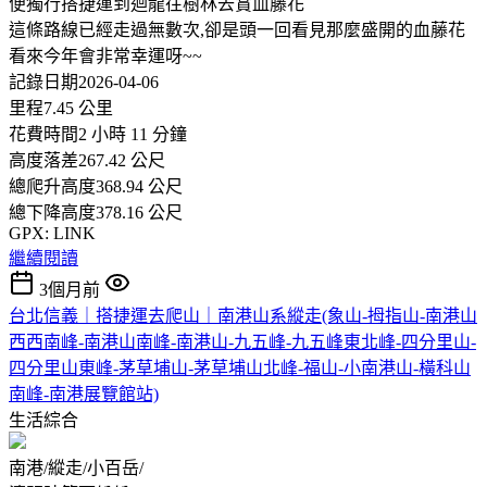
便獨行搭捷運到迴龍往樹林去賞血藤花
這條路線已經走過無數次,卻是頭一回看見那麼盛開的血藤花
看來今年會非常幸運呀~~
記錄日期2026-04-06
里程7.45 公里
花費時間2 小時 11 分鐘
高度落差267.42 公尺
總爬升高度368.94 公尺
總下降高度378.16 公尺
GPX: LINK
繼續閱讀
3個月前
台北信義｜搭捷運去爬山｜南港山系縱走(象山-拇指山-南港山
西西南峰-南港山南峰-南港山-九五峰-九五峰東北峰-四分里山-
四分里山東峰-茅草埔山-茅草埔山北峰-福山-小南港山-橫科山
南峰-南港展覽館站)
生活綜合
南港/縱走/小百岳/