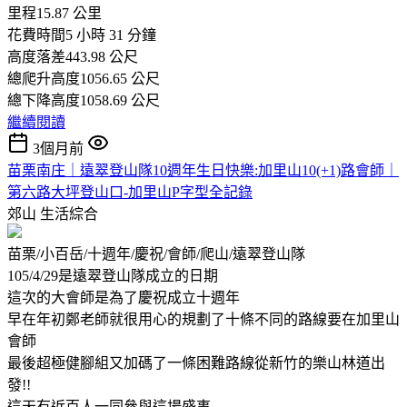
里程15.87 公里
花費時間5 小時 31 分鐘
高度落差443.98 公尺
總爬升高度1056.65 公尺
總下降高度1058.69 公尺
繼續閱讀
3個月前
苗栗南庄｜遠翠登山隊10週年生日快樂:加里山10(+1)路會師｜
第六路大坪登山口-加里山P字型全記錄
郊山
生活綜合
苗栗/小百岳/十週年/慶祝/會師/爬山/遠翠登山隊
105/4/29是遠翠登山隊成立的日期
這次的大會師是為了慶祝成立十週年
早在年初鄭老師就很用心的規劃了十條不同的路線要在加里山
會師
最後超極健腳組又加碼了一條困難路線從新竹的樂山林道出
發!!
這天有近百人一同參與這場盛事