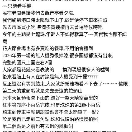
~~只能看手機
民宿老闆建議我們去觀音亭看夕陽,
我們騎到港口時太陽就下山了,於是便停下車來拍照
先去市區買小吃,準備多買幾樣再去會場等候時吃
今年的主題是七龍珠,年輕人不認得就算了~~其實我也都不認
識
花火節會場也有多賣吃的餐車,不用怕會餓到
2026年第一場的無人機秀很掉漆,很多圖樣都沒有出來,
完整的圖只上面左右2個
大家都是花錢來看表演的.......換到現場很多人的噓聲
後來看脆上有人在討論是無人機受到干擾?????
反正還沒有等到結束,大家就紛紛離場看不下去了~~~~~~傻眼
第二天的重頭戲就是先去最遠的蛇頭山
原本天氣預報會下雨的,還好一整天晴空萬里的
紅本第79座小百岳完成,也是珠珠的第2顆小百岳
騎車到停車場就到認證點會不會太簡單了一點?
於是我自己走到三角點,珠和佩姨沿路慢慢拍照
第二個點是之前也有去過的風櫃洞