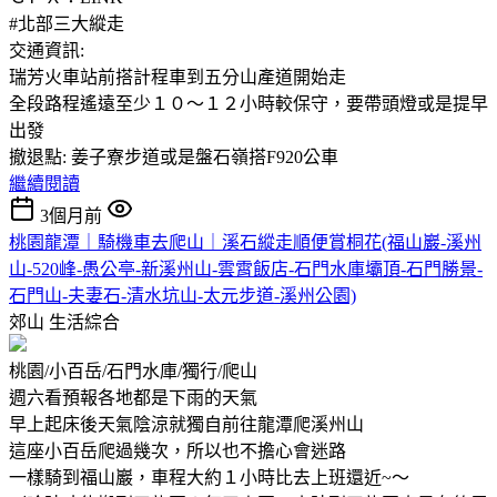
#北部三大縱走
交通資訊:
瑞芳火車站前搭計程車到五分山產道開始走
全段路程遙遠至少１０～１２小時較保守，要帶頭燈或是提早
出發
撤退點: 姜子寮步道或是盤石嶺搭F920公車
繼續閱讀
3個月前
桃園龍潭｜騎機車去爬山｜溪石縱走順便賞桐花(福山巖-溪州
山-520峰-愚公亭-新溪州山-雲霄飯店-石門水庫壩頂-石門勝景-
石門山-夫妻石-清水坑山-太元步道-溪州公園)
郊山
生活綜合
桃園/小百岳/石門水庫/獨行/爬山
週六看預報各地都是下雨的天氣
早上起床後天氣陰涼就獨自前往龍潭爬溪州山
這座小百岳爬過幾次，所以也不擔心會迷路
一樣騎到福山巖，車程大約１小時比去上班還近~～