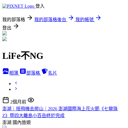
登入
我的部落格
我的部落格後台
我的帳號
登出
LiFe不NG
相簿
部落格
名片
2個月前
澎湖｜搭飛機去爬山｜2026 澎湖國際海上花火節《七龍珠
Z》暨四大離島小百岳終於完成
澎湖
國內旅遊