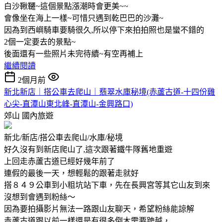
白沙鞦韆~這個景點漲潮時會更美~~
會像坐在海上一樣~可惜只遇到乾巴巴的沙灘~
因為到西嶼騎車要騎很久,所以停下來拍拍照也是蠻不錯的
2個一定要去的景點~
後面還有一些照片未完待續~有空再補上
繼續閱讀
2個月前
新北新店｜搭公車去爬山｜翡翠水庫秘境(赤蘆古道-十四份雞
心尖-直潭山東北峰-直潭山-金興路口)
郊山
國內旅遊
新北/新店/搭公車去爬山/水庫/秘境
好久沒有到新店爬山了,這次跟著鐵牛隊舊地重遊
上回走赤蘆古道已經好幾年前了
連假的最後一天，想輕鬆的跟著走就好
搭８４９公車到小粗坑站下車，先在長興宮等其它山友到來
沒想到會遇到粉絲～
因為要拍攝影片無法一路跟山友聊天，希望粉絲能諒解
赤蘆古道跟以前一樣還是有很多倒木需要跨越，