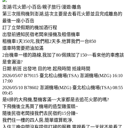
澎湖/花火節/小百岳/親子旅行/漫遊/離島
第三次搭飛機到澎湖,這次主要是去看花火節並且完成離島的
最後一座小百岳
訂了立榮假期的機加酒行程
出發前通知民宿老闆來接機及租借機車
租機車1天350元,我們租2天多,他算我們一台850
還車時需要把油加滿
2台機車一樣的路線,我加了80/佩姨加了150~~看來他的車應該
是會漏油?
日期 航班 出發地 目的地 起飛時間 抵達時間
2026/05/07 B7­9115 臺北松山機場(TSA) 澎湖機場(MZG) 16:10
17:00
2026/05/10 B7­8602 澎湖機場(MZG) 臺北松山機場(TSA) 08:55
09:45
是6排的大飛機,整機客滿~~大家都是去追花火節的嗎?
下飛機後立馬買了機場的造型雞蛋糕~
隨後民宿老闆接我們去民宿約15分鐘~
我們住一樓的四人房,簡單還算乾淨,
入住三晚中間沒有提供打掃的服務,電視看了一天就不能看了