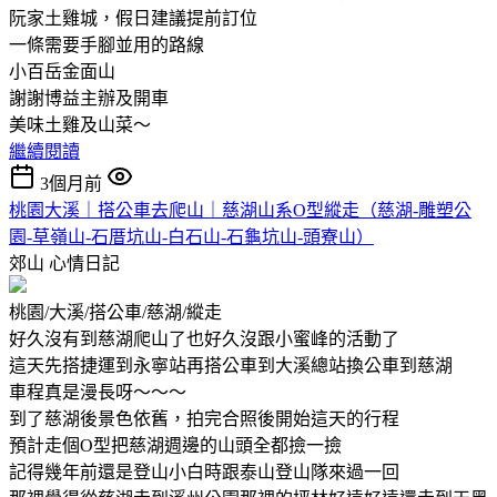
阮家土雞城，假日建議提前訂位
一條需要手腳並用的路線
小百岳金面山
謝謝博益主辦及開車
美味土雞及山菜～
繼續閱讀
3個月前
桃園大溪｜搭公車去爬山｜慈湖山系O型縱走（慈湖-雕塑公
園-草嶺山-石厝坑山-白石山-石龜坑山-頭寮山）
郊山
心情日記
桃園/大溪/搭公車/慈湖/縱走
好久沒有到慈湖爬山了也好久沒跟小蜜峰的活動了
這天先搭捷運到永寧站再搭公車到大溪總站換公車到慈湖
車程真是漫長呀～～～
到了慈湖後景色依舊，拍完合照後開始這天的行程
預計走個O型把慈湖週邊的山頭全都撿一撿
記得幾年前還是登山小白時跟泰山登山隊來過一回