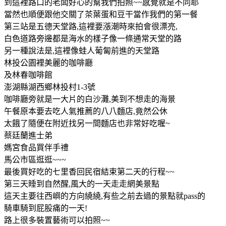
到這裡路口的老闆好心的幫我們拍照~~感覺就是不同耶
當然也順便跟他交關了茶葉蛋和豆干當作我們的第一餐
第三站是五德天堂路,這裡要漲潮時來拍會很漂亮,
白色道路旁邊都是海水的樣子像一條通常天堂的路
另一種說法是,這裡像蛙人葡匐前進的天堂路
林投公園裡美麗的咖啡廳
及林春咖啡館
澎湖縣湖西鄉林投村1-3號
咖啡廳旁就是一大片的白沙灘,美到不想走的海景
午餐原本要去吃人氣推薦的八八麵店,竟然公休
太餓了隨便在附近找另一間麵店也非常好吃喔~
蔡廷蘭進士弟
媽宮食品買伴手禮
馬公市區逛逛~~~
最後買好吃的七里香回民宿結束第二天的行程~~
第三天睡到自然醒,風大的一天走走網美景點
這天主要往西嶼的方向繞繞,有些之前去過的景點就pass的
騎車騎到屁股痛的一天!
路上很多裝置藝術可以拍照~~