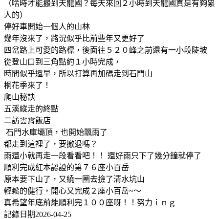
（啥時才能搬到天龍國？每天來回２小時到天龍國真是有夠累
人的）
停好車開始一個人的山林
幾年沒來了，路況似乎比前些年又更好了
四岔路上可愛的路標，後面往５２０峰之前還有一小段陡坡
從登山口到三角點約１小時完成，
時間似乎還早，所以打算再加碼走到石門山
桐花季來了！
爬山秘訣
五溪縱走的終點
二訪雲霄飯店
石門水庫壩頂，也開始飄雨了
都走到這裡了，要撤退嗎？
雨還小就再走一段看看吧！！ 還好雨只下了幾分鐘就停了
順利完成紅本認證的第７６座小百岳
原本要下山了，又繞一圈去撿了清水坑山
輕鬆的健行，開心又完成２座小百岳~～
真希望年底前能順利完１００座呀！！努力ｉｎｇ
記錄日期2026-04-25