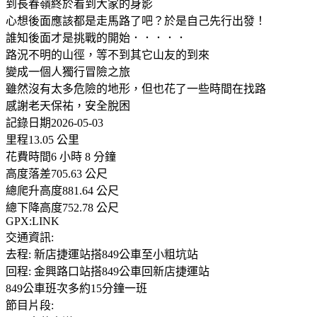
到長春嶺終於看到大家的身影
心想後面應該都是走馬路了吧？於是自己先行出發！
誰知後面才是挑戰的開始．．．．．
路況不明的山徑，等不到其它山友的到來
變成一個人獨行冒險之旅
雖然沒有太多危險的地形，但也花了一些時間在找路
感謝老天保祐，安全脫困
記錄日期2026-05-03
里程13.05 公里
花費時間6 小時 8 分鐘
高度落差705.63 公尺
總爬升高度881.64 公尺
總下降高度752.78 公尺
GPX:LINK
交通資訊:
去程: 新店捷運站搭849公車至小粗坑站
回程: 金興路口站搭849公車回新店捷運站
849公車班次多約15分鐘一班
節目片段: