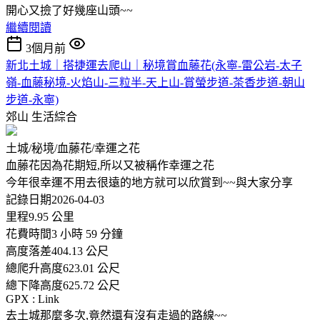
開心又撿了好幾座山頭~~
繼續閱讀
3個月前
新北土城｜搭捷運去爬山｜秘境賞血藤花(永寧-雷公岩-太子
嶺-血藤秘境-火焰山-三粒半-天上山-賞螢步道-茶香步道-朝山
步道-永寧)
郊山
生活綜合
土城/秘境/血藤花/幸運之花
血藤花因為花期短,所以又被稱作幸運之花
今年很幸運不用去很遠的地方就可以欣賞到~~與大家分享
記錄日期2026-04-03
里程9.95 公里
花費時間3 小時 59 分鐘
高度落差404.13 公尺
總爬升高度623.01 公尺
總下降高度625.72 公尺
GPX : Link
去土城那麼多次,竟然還有沒有走過的路線~~