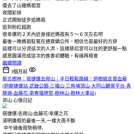
還去了山邊媽祖宮
夜間彩排
正式開始徒步追媽祖
追到粉紅超跑
很幸運的２天內近身接近媽祖有５～６次左右吧
最後一晚媽祖駐駕在通霄鎮公所，相信也是最好的方排
這樣可以分流這次的人流，這樣慈后宮可以住的更舒服一點
感恩圓滿完成這次的進香初體驗，有緣再相會
繼續閱讀
3個月前
新北樹林｜搭捷運去爬山｜半日輕鬆路線｜迴樹縱走賞血藤
(迴龍捷運站-武器公園-三福山-三角埔頂山-大同山觀景平台-青
龍嶺-血藤花-南寮福德宮-樹林山-樹林火車站)
郊山
心情日記
搭捷運/去爬山/血藤花/幸運之花
清明連假的最後一天,一樣大雨不斷
中午過後雨勢稍停,