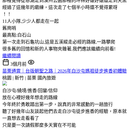
那裡覺得從慈湖走到溪州公園那裡的坪林好遠好遠還走到天黑
經過了這幾年的磨練，這次走了七個半小時還不覺得累呀
！！
11人小隊,少少人都走在一起
舊崗哨
最高點:白石山
第一次走到石龜坑山,這是五溪縱走必經的路線,一路攀爬
很多舊的回憶和新的人事物夾雜著,我們應該繼續向前看!
繼續閱讀
3個月前
苗栗通霄｜台版朝聖之路｜2026年白沙屯媽祖徒步進香初體驗
桃園 | 新竹 | 苗栗
國內旅遊
白沙屯/繞境/進香/回鑾/信仰
放在心裡好幾年想走的路線
今年終於勇敢踏出第一步，說真的非常感動的一趟旅行
聽了好幾年山友談起他們去走白沙屯徒步進香的經驗，原本就
一直想去走看看了
只是要一次請假那麼多天實在不可能