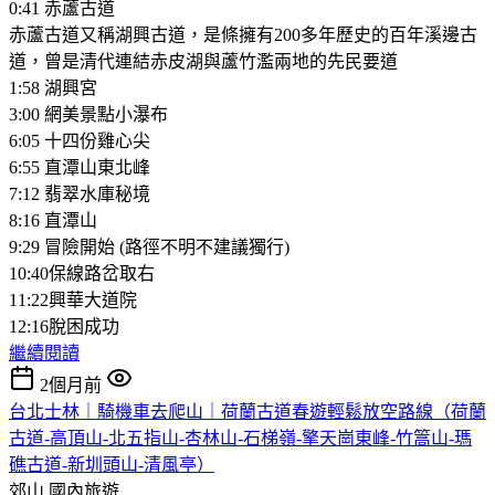
0:41 赤蘆古道
赤蘆古道又稱湖興古道，是條擁有200多年歷史的百年溪邊古
道，曾是清代連結赤皮湖與蘆竹濫兩地的先民要道
1:58 湖興宮
3:00 網美景點小瀑布
6:05 十四份雞心尖
6:55 直潭山東北峰
7:12 翡翠水庫秘境
8:16 直潭山
9:29 冒險開始 (路徑不明不建議獨行)
10:40保線路岔取右
11:22興華大道院
12:16脫困成功
繼續閱讀
2個月前
台北士林｜騎機車去爬山｜荷蘭古道春遊輕鬆放空路線（荷蘭
古道-高頂山-北五指山-杏林山-石梯嶺-擎天崗東峰-竹篙山-瑪
礁古道-新圳頭山-清風亭）
郊山
國內旅遊