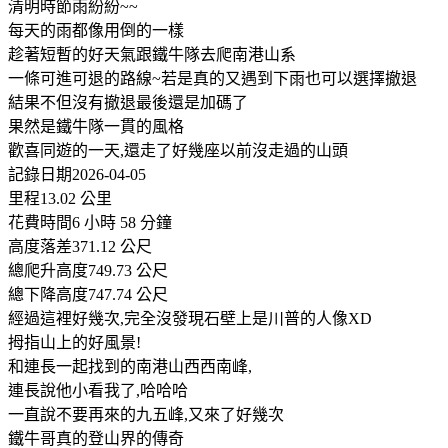
清明時節雨紛紛~~
每天的雨都像用倒的一樣
趁著短暫的好天氣跟鐵牛隊去爬南港山系
一條可進可退的路線~若是真的又遇到下雨也可以選擇撤退
結果不但沒有撤退最後還是加碼了
果然是鐵牛隊一貫的風格
歡喜同遊的一天,還走了好幾座以前沒走過的山頭
記錄日期2026-04-05
里程13.02 公里
花費時間6 小時 58 分鐘
高度落差371.12 公尺
總爬升高度749.73 公尺
總下降高度747.74 公尺
經過這裡好幾次,完全沒發現石壁上是川普的人像XD
拇指山上的好風景!
和連長一起找到的南港山西西南峰,
連長說他小看我了,哈哈哈
一直說不要再來的九五峰,又來了好幾次
鐵牛哥真的登山界的傳奇