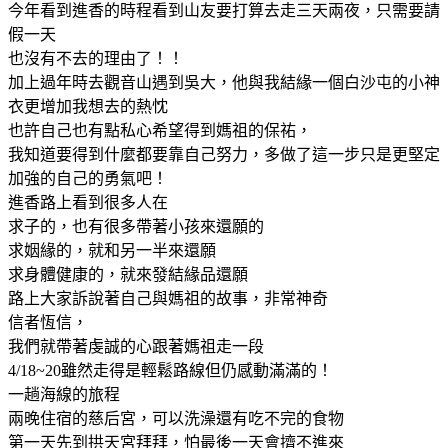
今年看到進香的時程看到山友要打算去走三天兩夜，只需要請
假一天
也沒有不去的理由了！！
加上過年時去觀音山遇到吳大，他與我結緣一個白沙屯的小神
衣更增加我想去的熱忱
也許自己也有點私心希望得到媽祖的保祐，
我知道要得到什麼都要靠自己努力，多做了這一步只是更堅定
加強的自己的勇氣吧！
進香路上看到很多人在
求子的，也有很多帶著小孩來還願的
求姻緣的，就和另一半來還願
求身體健康的，就來發結緣品還願
路上大家訴說著自己與媽祖的故事，非常神奇
信者恆信，
我們就帶著虔誠的心跟著媽祖走一段
4/18~20雖然走得是輕鬆路線但仍感動滿滿的！
一趟海線的旅程
兩晚住宿的慈后宮，可以洗澡還有吃不完的食物
第一天先到拱天宮拜拜，怕最後一天會擠不進來