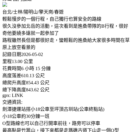
台北/士林/陽明山/擎天崗/春遊
輕鬆慢步的一個行程，自己獨行也算安全的路線
很久沒參加北岳的活動，這次看到是進桑帶隊的B行程，很好
奇他要繞多遠就一起參加了
路程雖然長但是都很好走，蠻輕鬆的進桑給大家很多時間在草
原上放空看景的
記錄日期2026-05-02
里程13.00 公里
花費時間6 小時 15 分鐘
高度落差610.13 公尺
總爬升高度854.43 公尺
總下降高度843.62 公尺
gpx: LINK
交通資訊:
劍潭捷運站搭小18公車至坪頂古圳站(公車終點站)
小18公車約30分鐘一班
O型路線也可以自己行開車前往，路旁可以停車
最高點是竹篙山，接下來都是走瑪礁古道下山走一個O型