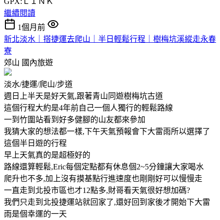
GPX:ＬＩＮＫ
繼續閱讀
1個月前
新北淡水｜搭捷運去爬山｜半日輕鬆行程｜樹梅坑溪縱走永春
寮
郊山
國內旅遊
淡水/捷運/爬山/步道
週日上半天是好天氣,跟著青山同遊樹梅坑古道
這個行程大約是4年前自己一個人獨行的輕鬆路線
一到竹圍站看到好多健腳的山友都來參加
我猜大家的想法都一樣,下午天氣預報會下大雷雨所以選擇了
這個半日遊的行程
早上天氣真的是超極好的
路線還算輕鬆,Eric每個定點都有休息個2~5分鐘讓大家喝水
爬升也不多,加上沒有摸基點行進速度也剛剛好可以慢慢走
一直走到北投市區也才12點多,財哥看天氣很好想加碼?
我們只走到北投捷運站就回家了,還好回到家後才開始下大雷
雨是個幸運的一天