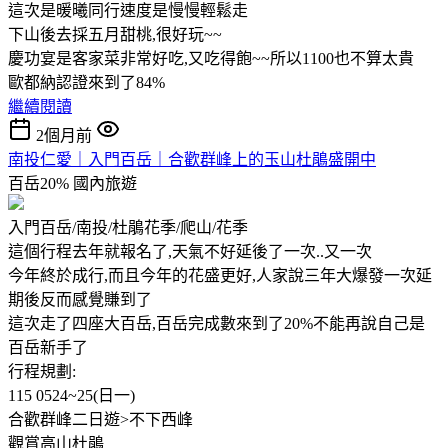
這次是暖曦同行速度是慢慢輕鬆走
下山後去採五月甜桃,很好玩~~
慶功宴是客家菜非常好吃,又吃得飽~~所以1100也不算太貴
歐都納認證來到了84%
繼續閱讀
2個月前
南投仁愛｜入門百岳｜合歡群峰上的玉山杜鵑盛開中
百岳20%
國內旅遊
入門百岳/南投/杜鵑花季/爬山/花季
這個行程去年就報名了,天氣不好延後了一次..又一次
今年終於成行,而且今年的花盛更好,人家說三年大爆發一次延
期後反而感覺賺到了
這次走了四座大百岳,百岳完成數來到了20%不能再說自己是
百岳新手了
行程規劃:
115 0524~25(日一)
合歡群峰二日遊>不下西峰
觀賞高山杜鵑