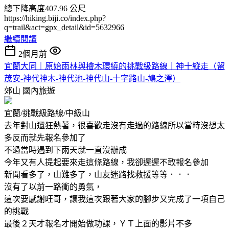
總下降高度407.96 公尺
https://hiking.biji.co/index.php?
q=trail&act=gpx_detail&id=5632966
繼續閱讀
2個月前
宜蘭大同｜原始雨林與檜木環繞的挑戰級路線｜神十縱走（留
茂安-神代神木-神代池-神代山-十字路山-鳩之澤）
郊山
國內旅遊
宜蘭/挑戰級路線/中級山
去年對山還狂熱著，很喜歡走沒有走過的路線所以當時沒想太
多反而就先報名參加了
不過當時遇到下雨天就一直沒辦成
今年又有人提起要來走這條路線，我卻遲遲不敢報名參加
新聞看多了，山難多了，山友迷路找救援等等．．．
沒有了以前一路衝的勇氣，
這次要感謝旺哥，讓我這次跟著大家的腳步又完成了一項自己
的挑戰
最後２天才報名才開始做功課，ＹＴ上面的影片不多