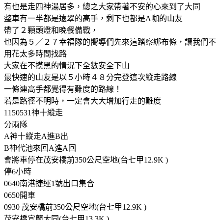
有也是走四神湯居多，總之大家帶著不安的心來到了大同
整車有一半都是遠翠的高手，剩下也都是A咖的山友
帶了２顆頭燈和晚餐備戰，
也因為５／２７幸福隊的嚮導們先來這踏察綁布條，讓我們不
用花太多時間找路
大家在不摸黑的情況下全數安全下山
最快速的山友是以５小時４８分完登這次縱走路線
一條連高手都覺得有難度的路線！
若是路徑不明時，一定會大大增加行走的難度
1150531神十縱走
分兩隊
A神十縱走A進B出
B神代池來回A進A回
會將車停在茂安橋前350公尺空地(台七甲12.9K )
停6小時
0640南港捷運1號出口集合
0650開車
0930 茂安橋前350公尺空地(台七甲12.9K )
茂安橋宜蘭大同(台七甲13.3K )