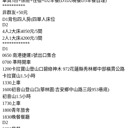
車資3日+保險+住宿+D2早餐(D1D2晚餐D3早餐自理)
**********
非群友+50元
D1背包四人房(四單人床位
D2
4人2大床4050元/5間
2人1大床4200元/3間
************
D1
0650 南港捷運1號出口集合
0700 準時開車
1200卡拉寶山登山口碧綠神木 972花蓮縣秀林鄉中部橫貫公路
卡拉寶山1.5小時
1330上車
1600初音山登山口(華林園:吉安鄉中山路三段953巷底)
初音山1.5小時
1730上車
1800青年旅舍
1830晚餐餐廳
D2