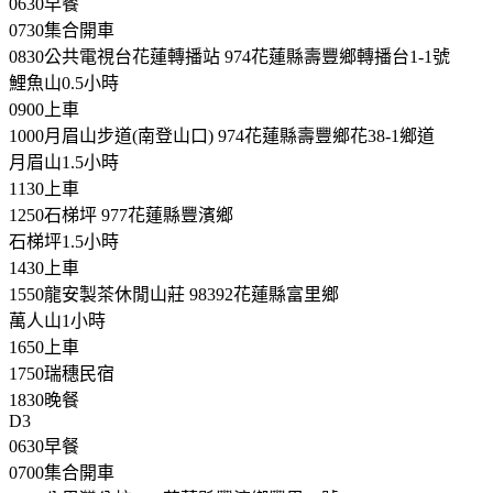
0630早餐
0730集合開車
0830公共電視台花蓮轉播站 974花蓮縣壽豐鄉轉播台1-1號
鯉魚山0.5小時
0900上車
1000月眉山步道(南登山口) 974花蓮縣壽豐鄉花38-1鄉道
月眉山1.5小時
1130上車
1250石梯坪 977花蓮縣豐濱鄉
石梯坪1.5小時
1430上車
1550龍安製茶休閒山莊 98392花蓮縣富里鄉
萬人山1小時
1650上車
1750瑞穗民宿
1830晚餐
D3
0630早餐
0700集合開車