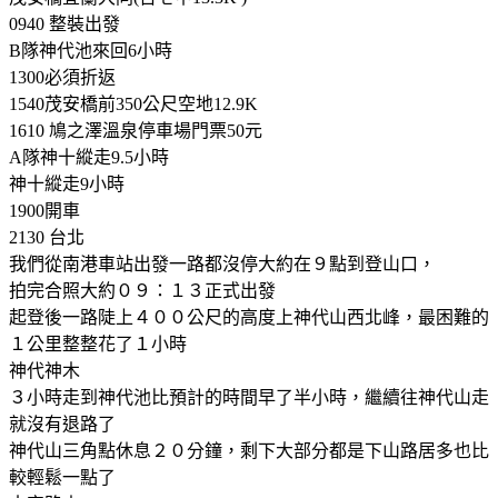
0940 整裝出發
B隊神代池來回6小時
1300必須折返
1540茂安橋前350公尺空地12.9K
1610 鳩之澤溫泉停車場門票50元
A隊神十縱走9.5小時
神十縱走9小時
1900開車
2130 台北
我們從南港車站出發一路都沒停大約在９點到登山口，
拍完合照大約０９：１３正式出發
起登後一路陡上４００公尺的高度上神代山西北峰，最困難的
１公里整整花了１小時
神代神木
３小時走到神代池比預計的時間早了半小時，繼續往神代山走
就沒有退路了
神代山三角點休息２０分鐘，剩下大部分都是下山路居多也比
較輕鬆一點了