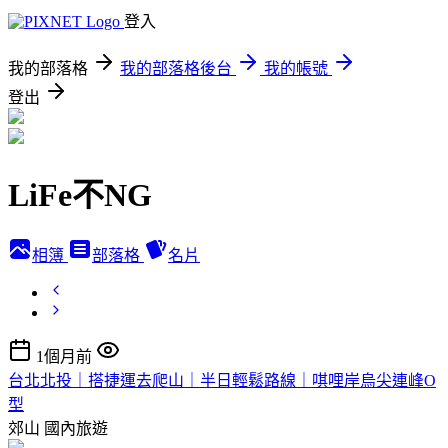
登入
我的部落格
我的部落格後台
我的帳號
登出
LiFe不NG
相簿
部落格
名片
1個月前
台北北投｜搭捷運去爬山｜半日輕鬆路線｜唭哩岸烏尖連峰O
型
郊山
國內旅遊