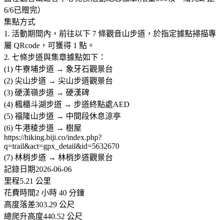
6/6已贈完）
集點方式
1. 活動期間內，前往以下 7 條觀音山步道，於指定據點掃描專
屬 QRcode，可獲得 1 點。
2. 七條步道與集章據點如下：
(1) 牛寮埔步道 → 象牙石觀景台
(2) 尖山步道 → 尖山步道觀景台
(3) 硬漢嶺步道 → 硬漢碑
(4) 楓櫃斗湖步道 → 步道終點處AED
(5) 福隆山步道 → 中間段休息涼亭
(6) 牛港稜步道 → 樹屋
https://hiking.biji.co/index.php?
q=trail&act=gpx_detail&id=5632670
(7) 林梢步道 → 林梢步道觀景台
記錄日期2026-06-06
里程5.21 公里
花費時間2 小時 40 分鐘
高度落差303.29 公尺
總爬升高度440.52 公尺