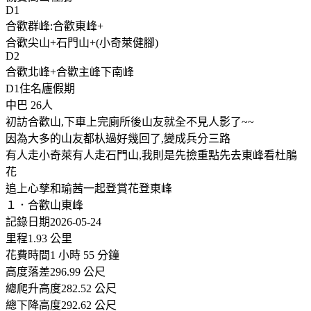
D1
合歡群峰:合歡東峰+
合歡尖山+石門山+(小奇萊健腳)
D2
合歡北峰+合歡主峰下南峰
D1住名廬假期
中巴 26人
初訪合歡山,下車上完廁所後山友就全不見人影了~~
因為大多的山友都朲過好幾回了,變成兵分三路
有人走小奇萊有人走石門山,我則是先撿重點先去東峰看杜鵑
花
追上心孳和瑜茜一起登賞花登東峰
１．合歡山東峰
記錄日期2026-05-24
里程1.93 公里
花費時間1 小時 55 分鐘
高度落差296.99 公尺
總爬升高度282.52 公尺
總下降高度292.62 公尺