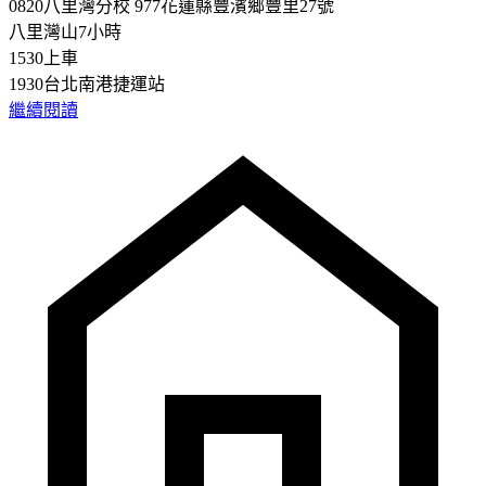
0820八里灣分校 977花蓮縣豐濱鄉豐里27號
八里灣山7小時
1530上車
1930台北南港捷運站
繼續閱讀