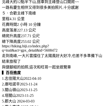
北峰大約12點半下山,搭車到主峰登山口開爬~~
一路有慶生相伴又得到很多美拍照片,十分感謝
５．合歡主峰下南峰
里程4.31 公里
花費時間2 小時 10 分鐘
高度落差227.13 公尺
總爬升高度237.71 公尺
總下降高度253.02 公尺
https://hiking.biji.co/index.php?
q=trail&act=gpx_detail&id=5608472
走到南峰,一大片雲擋住了太陽風好大好冷,也差不多準備下山
結束旅程了
與健腳組的拍照,這次和旺哥一起坐遊覽車
▍百岳進度
1.志佳陽大山2022-04-10
2.庫哈諾辛2023-11-24
3.關山嶺山2023-11-25
4.塔關山2023-11-25
5.郡大山 2024-03-03