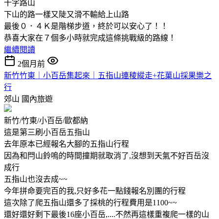
十字路山
下山的路一樣又陡又滑不輸給上山路
最後０．４Ｋ是階梯步道，終於可以安心了！！
恭喜大家在７個多小時就完成這條挑戰級的路線！
繼續閱讀
2個月前
新竹竹東｜小百岳集起來｜五指山連稜縱走+花菓山採果樂之
行
郊山
國內旅遊
新竹/竹東/小百岳/歐都納
這是第三刷小百岳五指山
去年原本已經報名大腳的五指山行程
因為和閂山鈴嗚的時間撞期就取消了,沒想到天氣不好百岳沒
成行
五指山也沒去成~~
今年拼命要完百的我,只好多花一點錢報名別團的行程
這次除了爬五指山還多了採桃的行程費用是1100~~
還好還好剩下最後16座小百岳,....不然再這樣重複爬一樣的山