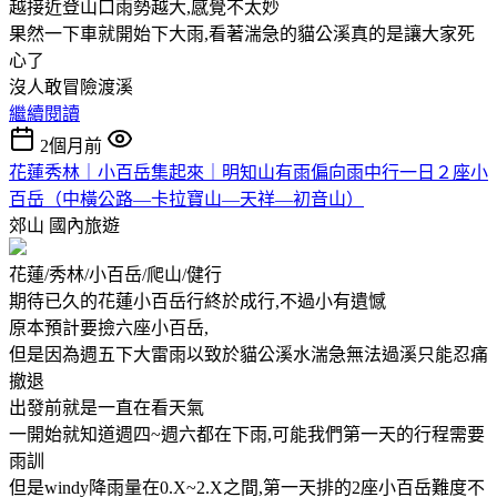
越接近登山口雨勢越大,感覺不太妙
果然一下車就開始下大雨,看著湍急的貓公溪真的是讓大家死
心了
沒人敢冒險渡溪
繼續閱讀
2個月前
花蓮秀林｜小百岳集起來｜明知山有雨偏向雨中行一日２座小
百岳（中橫公路—卡拉寶山—天祥—初音山）
郊山
國內旅遊
花蓮/秀林/小百岳/爬山/健行
期待已久的花蓮小百岳行終於成行,不過小有遺憾
原本預計要撿六座小百岳,
但是因為週五下大雷雨以致於貓公溪水湍急無法過溪只能忍痛
撤退
出發前就是一直在看天氣
一開始就知道週四~週六都在下雨,可能我們第一天的行程需要
雨訓
但是windy降雨量在0.X~2.X之間,第一天排的2座小百岳難度不