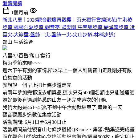
繼續閱讀
1個月前
新北八里｜2026觀音觀鷹再觀櫻｜雨天獨行賞繡球花(牛港稜
步道-楓櫃斗湖步道-觀音亭-眾樂園-牛寮埔步道-硬漢嶺步道-凌
雲尖-大崩壁-盤絲二尖-盤絲一尖-尖山步道-林梢步道)
郊山
生活綜合
八里/小百岳/爬山/健行
梅雨季節來囉~~~
週六下午有別的事情,所以早上一個人到觀音山走赴剛好有數
位集章的活動
就想說一個早上把七條步道走完
前兩年參加完都沒去領獎品,這次只有500個名額也只能碰運氣
還好最後有遇到熟悉的山友一起完成這次的任務,
我們大約是461~4 號,不到中午活動就結束了,幸運的一天
觀音觀鷹步道數位集章活動
活動期間: 6月1日至6月30日止
活動期間前往觀音山七條步道掃QRcode，集滿7點集憑完成畫
面在觀音山遊客中心兌換活動紀念徽章(限量500枚，贈完即止