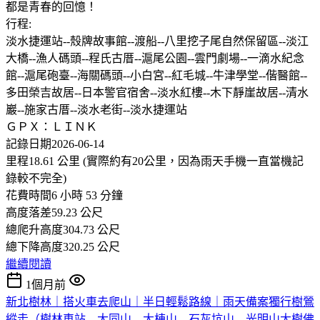
都是青春的回憶！
行程:
淡水捷運站--殼牌故事館--渡船--八里挖子尾自然保留區--淡江
大橋--漁人碼頭--程氏古厝--滬尾公園--雲門劇場--一滴水紀念
館--滬尾砲臺--海關碼頭--小白宮--紅毛城--牛津學堂--偕醫館--
多田榮吉故居--日本警官宿舍--淡水紅樓--木下靜崖故居--清水
巖--施家古厝--淡水老街--淡水捷運站
ＧＰＸ：ＬＩＮＫ
記錄日期2026-06-14
里程18.61 公里 (實際約有20公里，因為雨天手機一直當機記
錄較不完全)
花費時間6 小時 53 分鐘
高度落差59.23 公尺
總爬升高度304.73 公尺
總下降高度320.25 公尺
繼續閱讀
1個月前
新北樹林｜搭火車去爬山｜半日輕鬆路線｜雨天備案獨行樹鶯
縱走（樹林車站—大同山—大棟山—石灰坑山—光明山大樹佛