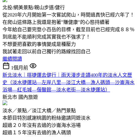
北投/網美景點/親山步道/健行
從2020年六月開始第一次嘗試爬山，時間過真快已經六年了！
在爬山這條路上我還是抱著"賺健康"的心態持續著
今年給自己要完登小百岳的目標，截至目前也已經完成８８％
到底能不能順利完成其實我也不強求了！
不想要把喜歡的事情變成是種壓力
我試著走回以前自己獨行的路線找回自己
繼續閱讀
1個月前
新北淡水｜搭捷運去健行｜雨天漫步走讀400年的淡水人文歷
史（淡水捷運站—左岸八里—淡江大橋—漁人碼頭—沙崙海水
浴場—紅毛城—偕醫館—淡水老街—淡水捷運站）
新北市
國內旅遊
淡水／景點／淡江大橋／熱門景點
本節目特別感謝桃園的粉絲邀請同遊淡水
超過２０年沒有去過的沙崙海水浴場
超過１５年沒有去過的漁人碼頭