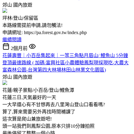
郊山
國內旅遊
坪林/登山/保留區
本路線需提前申請,請勿觸法!
申請網址: https://pa.forest.gov.tw/index.php
繼續閱讀
2個月前
花蓮壽豐｜小百岳集起來｜一等三角點月眉山/ 鯉魚山 5分鐘
登頂最速路線 ( 加碼:富興社區小農體驗鳳梨現採現吃-大農大
富森林公園-台灣第四大林場林田山林業文化園區)
郊山
國內旅遊
花蓮/親子景點/小百岳/登山/鯉魚潭
花蓮三日,天氣最好的一天
一大早還心有不甘想再去八里灣山登山口看看嗎?
算了,算來需要另外再找時間補課了
這次算是爬山兼旅遊吧!
頭一站我們到鳳梨公園,原本只排10分鐘拍照
最後停留了整整一個小時