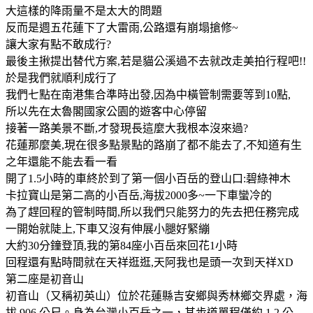
大這樣的降雨量不是太大的問題
反而是週五花蓮下了大雷雨,公路還有崩塌搶修~
讓大家有點不敢成行?
最後主揪提出替代方案,若是貓公溪過不去就改走美拍行程吧!!
於是我們就順利成行了
我們七點在南港集合準時出發,因為中橫管制需要等到10點,
所以先在太魯閣國家公園的遊客中心停留
接著一路美景不斷,才發現長這麼大我根本沒來過?
花蓮那麼美,現在很多點景點的路崩了都不能去了,不知道有生
之年還能不能去看一看
開了1.5小時的車終於到了第一個小百岳的登山口:碧綠神木
卡拉寶山是第二高的小百岳,海拔2000多~一下車蠻冷的
為了趕回程的管制時間,所以我們只能努力的先去把任務完成
一開始就陡上,下車又沒有伸展小腿好緊繃
大約30分鐘登頂,我的第84座小百岳來回花1小時
回程還有點時間就在天祥逛逛,天阿我也是頭一次到天祥XD
第二座是初音山
初音山（又稱初英山）位於花蓮縣吉安鄉與秀林鄉交界處，海
拔 906 公尺。身為台灣小百岳之一，其步道單程僅約 1.2 公