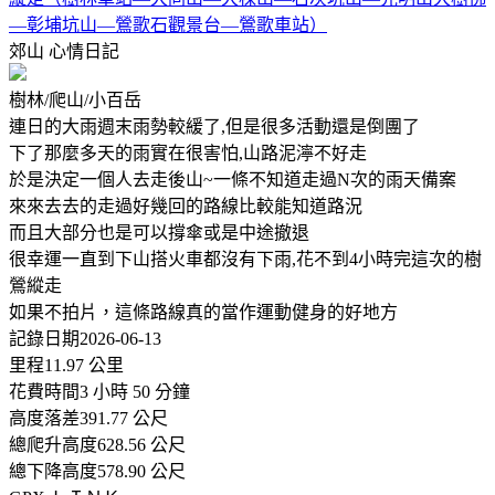
—彰埔坑山—鶯歌石觀景台—鶯歌車站）
郊山
心情日記
樹林/爬山/小百岳
連日的大雨週末雨勢較緩了,但是很多活動還是倒團了
下了那麼多天的雨實在很害怕,山路泥濘不好走
於是決定一個人去走後山~一條不知道走過N次的雨天備案
來來去去的走過好幾回的路線比較能知道路況
而且大部分也是可以撐傘或是中途撤退
很幸運一直到下山搭火車都沒有下雨,花不到4小時完這次的樹
鶯縱走
如果不拍片，這條路線真的當作運動健身的好地方
記錄日期2026-06-13
里程11.97 公里
花費時間3 小時 50 分鐘
高度落差391.77 公尺
總爬升高度628.56 公尺
總下降高度578.90 公尺