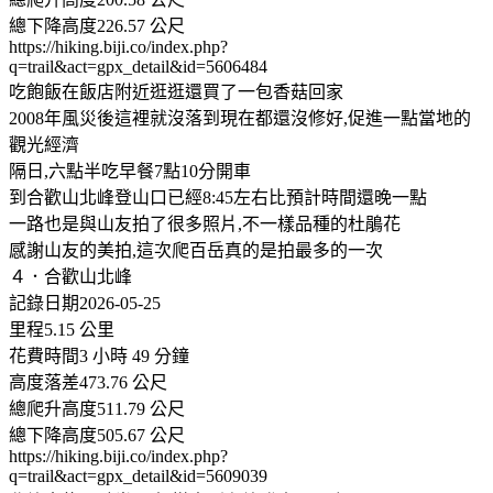
總下降高度226.57 公尺
https://hiking.biji.co/index.php?
q=trail&act=gpx_detail&id=5606484
吃飽飯在飯店附近逛逛還買了一包香菇回家
2008年風災後這裡就沒落到現在都還沒修好,促進一點當地的
觀光經濟
隔日,六點半吃早餐7點10分開車
到合歡山北峰登山口已經8:45左右比預計時間還晚一點
一路也是與山友拍了很多照片,不一樣品種的杜鵑花
感謝山友的美拍,這次爬百岳真的是拍最多的一次
４．合歡山北峰
記錄日期2026-05-25
里程5.15 公里
花費時間3 小時 49 分鐘
高度落差473.76 公尺
總爬升高度511.79 公尺
總下降高度505.67 公尺
https://hiking.biji.co/index.php?
q=trail&act=gpx_detail&id=5609039