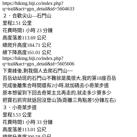
https://hiking.biji.co/index.php?
q=trail&act=gpx_detail&id=5604633
２．合歡尖山—石門山
里程2.51 公里
花費時間1 小時 23 分鐘
高度落差113.69 公尺
總爬升高度184.71 公尺
總下降高度161.01 公尺
https://hiking.biji.co/index.php?
q=trail&act=gpx_detail&id=5605606
下東峰後,剩我個人去爬石門山~~
百岳幼幼班的石門山不難就是風很大,我的第18座百岳
完成後離集合時間還有2小時,就加碼去小奇萊步道
原本想留到下回去奇萊主北再走的,就走多少算多少
把寶石抓完就返回沒登山頂(距離三角點差5分鐘左右)
３．小奇萊步道
里程3.53 公里
花費時間1 小時 33 分鐘
高度落差113.01 公尺
總爬升高度200.58 公尺