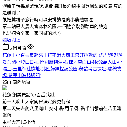
體驗了現採鳳梨現吃,還能聽班長介紹相關買鳳梨的知識,真的
是賺到了
很推薦親子旅行時可以安排這裡的小農體驗喔
第二站是大農大富森林公園,一個適合騎腳踏車的地方
也是適合全家一家同遊的地方
繼續閱讀
2個月前
花蓮｜小百岳集起來｜打不過大魔王只好挑軟的 (八里灣部落
廢棄國小登山口-石門洞麻糬洞-石梯坪單面山-No92萬人山-小
瑞士-玉里神社遺址-北回歸線標誌公園-舞鶴考古遺址-瑞穗牧
場-花蓮山海騎遇記)
郊山
國內旅遊
花蓮/網美景點/小百岳/爬山
前一天晚上大家開會決定變更行程
第二天先去爬八里灣山,安排5點用早餐5點半出發前往八里灣
聚落
車程大約1.5小時