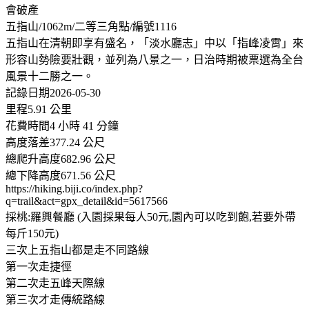
會破產
五指山/1062m/二等三角點/編號1116
五指山在清朝即享有盛名，「淡水廳志」中以「指峰凌霄」來
形容山勢險要壯觀，並列為八景之一，日治時期被票選為全台
風景十二勝之一。
記錄日期2026-05-30
里程5.91 公里
花費時間4 小時 41 分鐘
高度落差377.24 公尺
總爬升高度682.96 公尺
總下降高度671.56 公尺
https://hiking.biji.co/index.php?
q=trail&act=gpx_detail&id=5617566
採桃:羅興餐廳 (入園採果每人50元,園內可以吃到飽,若要外帶
每斤150元)
三次上五指山都是走不同路線
第一次走捷徑
第二次走五峰天際線
第三次才走傳統路線