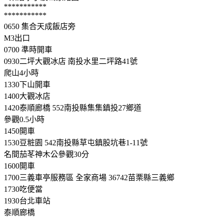
***********
***********
0650 集合天成飯店旁
M3出口
0700 準時開車
0930二坪大觀冰店 南投水里二坪路41號
爬山4小時
1330下山開車
1400大觀冰店
1420泰順廊橋 552南投縣集集鎮投27鄉道
參觀0.5小時
1450開車
1530豆粧園 542南投縣草屯鎮股坑巷1-11號
名間茄苳神木公參觀30分
1600開車
1700三義車亭服務區 全家商場 36742苗栗縣三義鄉
1730吃便當
1930台北車站
泰順廊橋