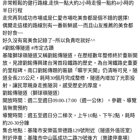
非常輕鬆的健行路線,走快一點大約2小時走慢一點約4小時的
半日行程
走完再到成功市場或是仁愛市場吃美食都是個不錯的選擇!
偶爾走這樣的路線別有一番新鮮感~~而且山友推薦的美食都
好好食~~
好久沒有寫美食記錄了~所以負責吃就好^^
#劉銘傳隧道 #市定古蹟
基隆獅球嶺隧道又稱劉銘傳隧道，在歷經數年整修終於重新開
放，見證劉銘傳興建台灣首段鐵路的歷史，為台灣鐵路史重要
的里程碑。南口劉銘傳題的匾額「曠宇天開」仍清晰可見，隧
道全長235公尺，耗時30個月完成整修，隧道內增加了光影投
射，讓民眾親身走進隧洞，感受歷史的厚度。
劉銘傳隧道（獅球嶺隧道）
開放時間：週二至週日09:00-17:00（週一公休）。參觀、導覽
皆無需預約
導覽時間：週五至週日分二梯次，上午10點、下午2點，耗時
約20-30分鐘
集合地點：基隆市安樂區崇德路129號附近（隧道外值班室）
附近停車：基隆市中山區成功二路79號後方（樂建停車場）