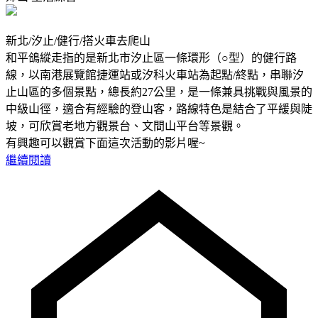
新北/汐止/健行/搭火車去爬山
和平鴿縱走指的是新北市汐止區一條環形（○型）的健行路
線，以南港展覽館捷運站或汐科火車站為起點/終點，串聯汐
止山區的多個景點，總長約27公里，是一條兼具挑戰與風景的
中級山徑，適合有經驗的登山客，路線特色是結合了平緩與陡
坡，可欣賞老地方觀景台、文間山平台等景觀。
有興趣可以觀賞下面這次活動的影片喔~
繼續閱讀