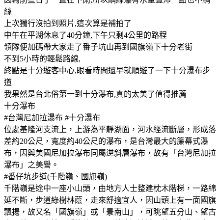
絲
上次獨行沒拍到照片,這次算是補拍了
中午在平湖休息了40分鐘,下午只剩4公里的路程
領隊便加碼帶大家走了番子坑山再到國旗嶺下十分老街
不到5小時的輕鬆路線,
終點是十分遊客中心,眼看時間還早就順遊了一下十分瀑布步
道
我果然是台北俗第一到十分瀑布,真的太美了值得推薦
十分瀑布
#台灣尼加拉瀑布 #十分瀑布
位處基隆河支流上，上游為平靜湖面，河水經流斷層，形成落
差約20公尺，寬度約40公尺的瀑布，是台灣最大的簾幕式瀑
布，因與美國尼加拉瀑布同屬逆斜層瀑布，故有「台灣尼加拉
瀑布」之美譽。
#番仔坑步道(千階嶺、國旗嶺)
千階嶺是途中一座小山頭，由地方人士整建枕木階梯，一路綿
延不斷，步道綠樹林蔭，走來舒適宜人，因山頭上有一面國旗
飄揚，故又名「國旗嶺」或「景南山」，可眺望五分山、望古