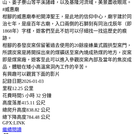
山、姜子寮山等平溪諸峰，以及基隆河流域，美景盡收眼底。
#威惠廟
柑腳的威惠廟奉祀開漳聖王，是此地的信仰中心，廟宇建於同
治七年，是座百年古廟，入口兩側的石獅刻有同治戊辰年（即
1868年）字樣，遊客們至此不妨可以仔細找一找這歷史的痕
跡。
柑腳的泰發炭窯保留著過去使用的20餘座蜂巢式圓拱型窯門，
所謂炭窯是將開採出來的煤礦送至窯內燒成熟煤的地方，炭窯
即是煤窯廠，遊客至此可以進入參觀炭窯內部及當年的焦炭成
品，體驗在矮小高溫窯洞內工作的辛苦。
有興趣可以觀賞下面的影片
記錄日期2026-01-03
里程12.25 公里
花費時間5 小時 32 分鐘
高度落差415.11 公尺
總爬升高度838.82 公尺
總下降高度784.48 公尺
GPX:LINK
繼續閱讀