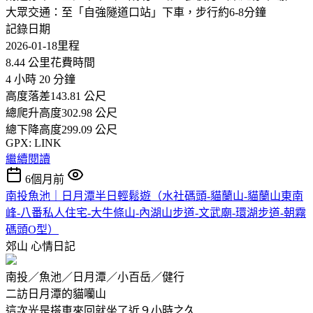
大眾交通：至「自強隧道口站」下車，步行約6-8分鐘
記錄日期
2026-01-18里程
8.44 公里花費時間
4 小時 20 分鐘
高度落差143.81 公尺
總爬升高度302.98 公尺
總下降高度299.09 公尺
GPX: LINK
繼續閱讀
6個月前
南投魚池｜日月潭半日輕鬆遊（水社碼頭-貓蘭山-貓蘭山東南
峰-八番私人住宅-大牛條山-內湖山步道-文武廟-環湖步道-朝霧
碼頭O型）
郊山
心情日記
南投／魚池／日月潭／小百岳／健行
二訪日月潭的貓囒山
這次光是搭車來回就坐了近９小時之久