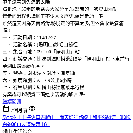
中午還看到久違的太陽
潭哥泡了35年的老茶與大家分享,很悠閒的一次登山活動
慢走的過程也講解了不少人文歷史,像是走讀一般
雖然這天因為天雨路滑,秘境走的不算太多,但依舊收獲滿滿
喔!!
一、 活動日期：114/12/27
二、 活動名稱：(陽明山)紗帽山祕徑
三、 集合時地：09：00「陽明山」站
四、 建議交通：捷運劍潭站搭乘紅5至「陽明山」站下車前行
至湖山路紫藤花亭。
五、 嚮導：謝永潭、謝詮、謝章顯
六、 難度類別：A+，9公里6小時
七、 行程規劃：紗帽山祕徑無菜單行程
有興趣可以觀賞下面這次活動的影片喔~
繼續閱讀
7個月前
新北汐止｜搭火車去爬山｜雨天健行路線｜和平鴿縱走（順撿
白匏湖山＆深按頭山）
郊山
生活綜合