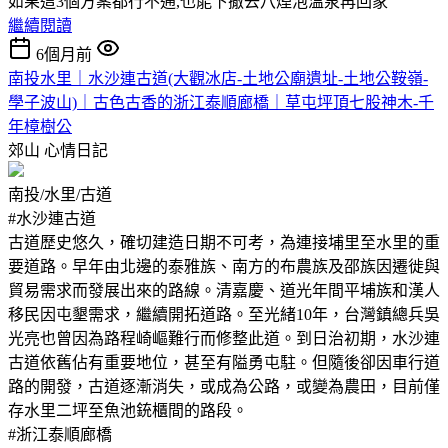
如果這3個方案都行不通,也能下撤去八煙泡溫泉再回家
繼續閱讀
6個月前
南投水里｜水沙連古道(大觀冰店-土地公廟遺址-土地公鞍嶺-
學子波山)｜古色古香的浙江泰順廊橋｜草屯坪頂七股神木-千
年樟樹公
郊山
心情日記
南投/水里/古道
#水沙連古道
古道歷史悠久，確切建造日期不可考，為連接埔里至水里的重
要道路。早年由北邊的泰雅族、南方的布農族及邵族因遷徙與
貿易需求而發展出來的路線。清嘉慶、道光年間平埔族和漢人
移民因屯墾需求，繼續開拓道路。至光緒10年，台灣鎮總兵吳
光亮也曾因為路程崎嶇難行而修整此道。到日治初期，水沙連
古道依舊佔有重要地位，甚至有隘勇屯駐。但隨後卻因車行道
路的開發，古道逐漸消失，或成為公路，或變為農田，目前僅
存水里二坪至魚池銃櫃間的路段。
#浙江泰順廊橋