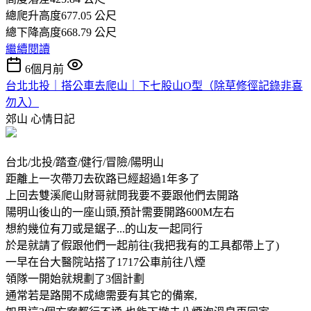
總爬升高度677.05 公尺
總下降高度668.79 公尺
繼續閱讀
6個月前
台北北投｜搭公車去爬山｜下七股山O型（除草修徑記錄非喜
勿入）
郊山
心情日記
台北/北投/踏查/健行/冒險/陽明山
距離上一次帶刀去砍路已經超過1年多了
上回去雙溪爬山財哥就問我要不要跟他們去開路
陽明山後山的一座山頭,預計需要開路600M左右
想約幾位有刀或是鋸子...的山友一起同行
於是就請了假跟他們一起前往(我把我有的工具都帶上了)
一早在台大醫院站搭了1717公車前往八煙
領隊一開始就規劃了3個計劃
通常若是路開不成總需要有其它的備案,