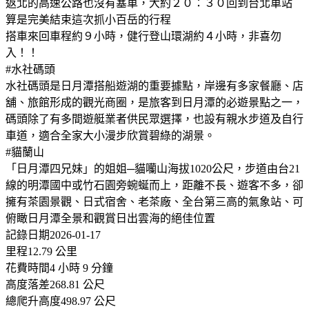
返北的高速公路也沒有塞車，大約２０：３０回到台北車站
算是完美結束這次抓小百岳的行程
搭車來回車程約９小時，健行登山環湖約４小時，非喜勿
入！！
#水社碼頭
水社碼頭是日月潭搭船遊湖的重要據點，岸邊有多家餐廳、店
舖、旅館形成的觀光商圈，是旅客到日月潭的必遊景點之一，
碼頭除了有多間遊艇業者供民眾選擇，也設有親水步道及自行
車道，適合全家大小漫步欣賞碧綠的湖景。
#貓蘭山
「日月潭四兄妹」的姐姐─貓囒山海拔1020公尺，步道由台21
線的明潭國中或竹石園旁蜿蜒而上，距離不長、遊客不多，卻
擁有茶園景觀、日式宿舍、老茶廠、全台第三高的氣象站、可
俯瞰日月潭全景和觀賞日出雲海的絕佳位置
記錄日期2026-01-17
里程12.79 公里
花費時間4 小時 9 分鐘
高度落差268.81 公尺
總爬升高度498.97 公尺