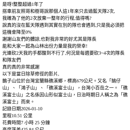
是呀!整整超過1年了
搭車前友照哥和樹哥說那個人這1年來只去過藍天隊2次,
我確為了他的2次放棄一整年的行程,值得嗎?
說真的沒在藍天隊遇到其實在別的隊也會遇到,只是我必須把
這機會降至0%
謝謝山友們的體諒,也對我非常的好尤其是隊長
能和大家一起為山林出份力量是我的榮幸!
光連砍2天我的手都酸到不行了,何況是每週要砍3~4次的隊長
和隊友們
真的真的非常感謝
以下是當日除草修徑的影片,
鵲子山位於台灣宜蘭縣礁溪鄉，標高679公尺。又名「鵠仔
山」、「鴻子山」、「礁溪富士山」，台灣小百岳之一。「礁
溪富士山」之名係因山形似富士山，日治時期日人稱之為「礁
溪富士」而來。
記錄日期2026-01-10
里程10.51 公里
花費時間7 小時 25 分鐘
高度落差425.84 公尺