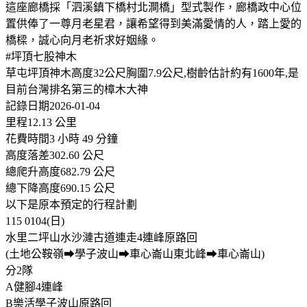
這座廊橋採「泗溪鎮下橋村北澗橋」型式製作，廊橋政中心位
置供俸了一尊月老星君，讓希望得到美滿愛情的人，踏上愛的
橋樑，誠心向月老祈求好姻緣。
#坪頂七股神木
草屯坪頂神木高度32公尺胸圍7.9公尺,樹齡估計約有1600年,是
目前台灣排名第三的樟木大神
記錄日期2026-01-04
里程12.13 公里
花費時間3 小時 49 分鐘
高度落差302.60 公尺
總爬升高度682.79 公尺
總下降高度690.15 公尺
以下是原本預定的行程計劃
115 0104(日)
水里二坪山水沙漣古道連走4連峰原路回
(土地公鞍嶺➡學子波山➡車心崙山東北峰➡車心崙山)
分2隊
A健腳4連峰
B樂活學子波山原路回