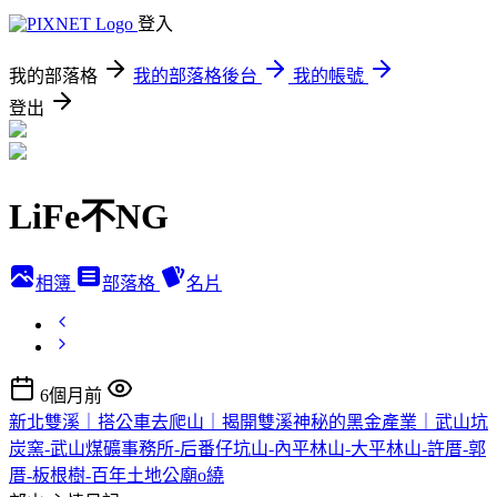
登入
我的部落格
我的部落格後台
我的帳號
登出
LiFe不NG
相簿
部落格
名片
6個月前
新北雙溪｜搭公車去爬山｜揭開雙溪神秘的黑金產業｜武山坑
炭窯-武山煤礦事務所-后番仔坑山-內平林山-大平林山-許厝-郭
厝-板根樹-百年土地公廟o繞