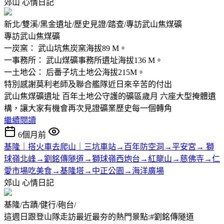
郊山
心情日記
新北/雙溪/黑金遺址/歷史見證/踏查/專訪武山焦煤礦
專訪武山焦煤礦
一炭窯： 武山坑焦炭窯海拔89 M。
一事務所： 武山煤礦事務所遺址海拔136 M。
一土地公： 后番子坑土地公海拔215M。
特別感謝莫利老師及聯合艦隊近日來辛苦的付出
武山焦煤礦遺址 百年土地公守護的礦區歲月 六座大型掩體遺
構，讓大家有機會再次見證礦業歷史每一個轉角
繼續閱讀
6個月前
基隆｜搭火車去爬山｜三坑車站→百年防空洞→平安宮→ 獅
球嶺北峰→劉銘傳隧道→獅球嶺西炮台→紅龍山→慈佛寺→仁
愛市場吃美食→基隆塔→中正公園→海洋廣場
郊山
心情日記
基隆/古蹟/健行/砲台/
這週日跟登山隊走訪最近最夯的熱門景點:#劉銘傳隧道