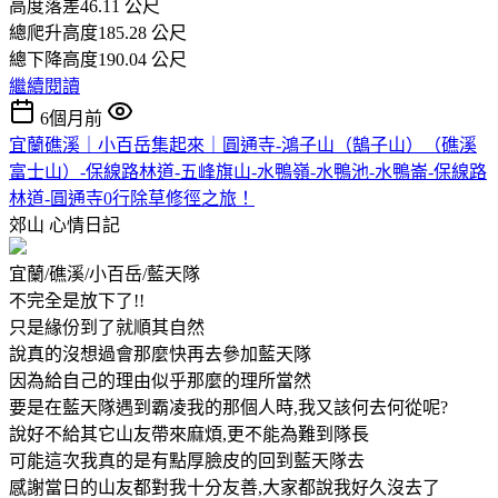
高度落差46.11 公尺
總爬升高度185.28 公尺
總下降高度190.04 公尺
繼續閱讀
6個月前
宜蘭礁溪｜小百岳集起來｜圓通寺-鴻子山（鵠子山）（礁溪
富士山）-保線路林道-五峰旗山-水鴨嶺-水鴨池-水鴨崙-保線路
林道-圓通寺0行除草修徑之旅！
郊山
心情日記
宜蘭/礁溪/小百岳/藍天隊
不完全是放下了!!
只是緣份到了就順其自然
說真的沒想過會那麼快再去參加藍天隊
因為給自己的理由似乎那麼的理所當然
要是在藍天隊遇到霸凌我的那個人時,我又該何去何從呢?
說好不給其它山友帶來麻煩,更不能為難到隊長
可能這次我真的是有點厚臉皮的回到藍天隊去
感謝當日的山友都對我十分友善,大家都說我好久沒去了