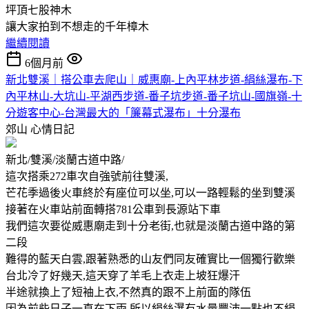
坪頂七股神木
讓大家拍到不想走的千年樟木
繼續閱讀
6個月前
新北雙溪｜搭公車去爬山｜威惠廟-上內平林步道-絹絲瀑布-下
內平林山-大坑山-平湖西步道-番子坑步道-番子坑山-國旗嶺-十
分遊客中心-台灣最大的「簾幕式瀑布」十分瀑布
郊山
心情日記
新北/雙溪/淡蘭古道中路/
這次搭乘272車次自強號前往雙溪,
芒花季過後火車終於有座位可以坐,可以一路輕鬆的坐到雙溪
接著在火車站前面轉搭781公車到長源站下車
我們這次要從威惠廟走到十分老街,也就是淡蘭古道中路的第
二段
難得的藍天白雲,跟著熟悉的山友們同友確實比一個獨行歡樂
台北冷了好幾天,這天穿了羊毛上衣走上坡狂爆汗
半途就換上了短袖上衣,不然真的跟不上前面的隊伍
因為前些日子一直在下雨,所以絹絲瀑有水量豐沛一點也不絹