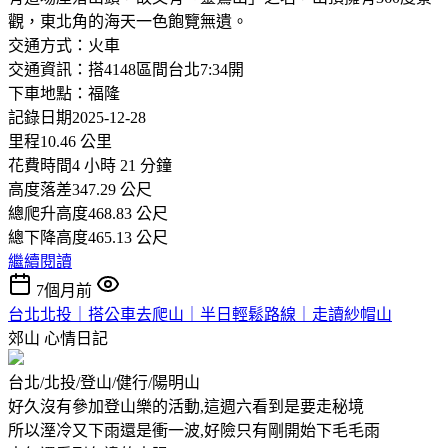
觀，東北角的海天一色飽覽無遺。
交通方式：火車
交通資訊：搭4148區間台北7:34開
下車地點：福隆
記錄日期2025-12-28
里程10.46 公里
花費時間4 小時 21 分鐘
高度落差347.29 公尺
總爬升高度468.83 公尺
總下降高度465.13 公尺
繼續閱讀
7個月前
台北北投｜搭公車去爬山｜半日輕鬆路線｜走讀紗帽山
郊山
心情日記
台北/北投/登山/健行/陽明山
好久沒有參加登山樂的活動,這週六看到是要走秘境
所以溼冷又下雨還是衝一波,好險只有剛開始下毛毛雨