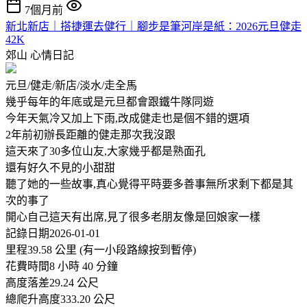
7個月前
新北新店｜搭捷運去健行｜腳步是筆河岸是紙：2026元旦健走
42K
郊山
心情日記
元旦/健走/新店/淡水/走全馬
幾乎每年的年底或是元旦都會跟鐵牛隊同遊
今年天氣冷又加上下雨,改成健走也是個不錯的選項
2年前初辦長距離的健走那次我沒跟
這天來了30多位山友,大家幾乎都是熟面孔
還有好久不見的小甜甜
聽了她的一些故事,真心覺得平時要多善事無所求剩下都是其
次的事了
開心自己這天有出席,見了很多老朋友像是回娘家一樣
記錄日期2026-01-01
里程39.58 公里 (有一小段路線按到暫停)
花費時間8 小時 40 分鐘
高度落差29.24 公尺
總爬升高度333.20 公尺