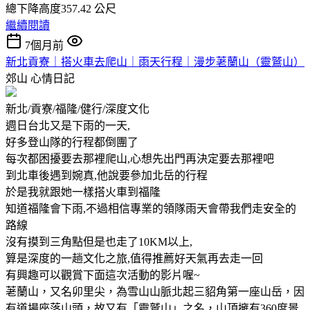
總下降高度357.42 公尺
繼續閱讀
7個月前
新北貢寮｜搭火車去爬山｜雨天行程｜漫步荖蘭山（靈鷲山）
郊山
心情日記
新北/貢寮/福隆/健行/深度文化
週日台北又是下雨的一天,
好多登山隊的行程都倒團了
每次都困擾要去那裡爬山,心想先出門再決定要去那裡吧
到北車後遇到婉真,他說要參加北岳的行程
於是我就跟她一樣搭火車到福隆
知道福隆會下雨,不過相信專業的領隊雨天會帶我們走安全的
路線
沒有摸到三角點但是也走了10KM以上,
算是深度的一趟文化之旅,值得推薦好天氣再去走一回
有興趣可以觀賞下面這次活動的影片喔~
荖蘭山，又名卯里尖，為雪山山脈北起三貂角第一座山岳，因
有道場座落山頭，故又有「靈鷲山」之名，山頂擁有360度景