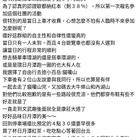
為了認真的認證歐都納紅本（剩３８％），所以第一次報名參
加這個社團的活動
很特別的是當日上車才收費，心想怎麼不怕有人臨時不來參加
怎麼辦呢？
還好這群組的自主性和自律性還蠻高的
當日只有一人未到，而且４台遊覽車也都沒有人遲到
讓當日的行程非常的順利
想去騎單車環湖的還是搭車環湖的，
或是是環日月潭跑一圈的也大有人在
我選擇了自由行去撿小百岳:貓囒山
下車後有２位山友說要與我同行，所以也算是有伴
一起去走了貓囒山完，又加碼去大牛條山和內湖山
對他們比較抱歉的是有一些路段很荒涼，他們都穿布鞋有些不
好走就是了
一直走到文武廟後面就全是康莊大道了
好好品味日月潭的美～～
回到停車場還比預定的４點３０還要早很多
買了杯日月潭紅茶，吃吃點心等著回台北