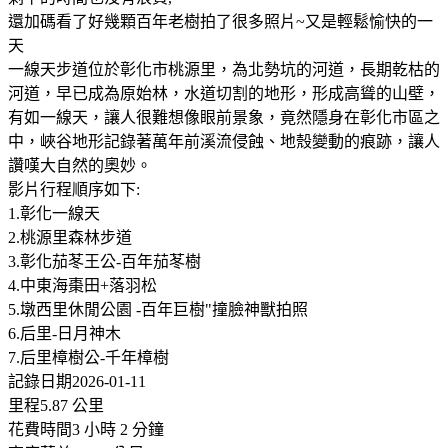
還加碼看了好幾顆百年老樹拍了很多照片~又是輕鬆愉快的一
天
一線天步道位於彰化市桃源里，為北勢坑的河道，長期乾枯的
河道，早已成為原始林，水道切割的地形，形成高聳的山壁，
有如一線天，讓人很難想像眼前景象，竟然隱身在彰化市區之
中，峽谷地形記錄著萬年前溪流侵蝕、地殼變動的痕跡，讓人
讚嘆大自然的奧妙。
影片行程順序如下:
1.彰化一線天
2.桃源里森林步道
3.彰化茄苳王公-百年茄苳樹
4.中東海棗田+落羽松
5.墩西里休閒公園 -百年巨樹"撞臉神獸拍照
6.后里-日月神木
7.后里樟樹公-千年樟樹
記錄日期2026-01-11
里程5.87 公里
花費時間3 小時 2 分鐘