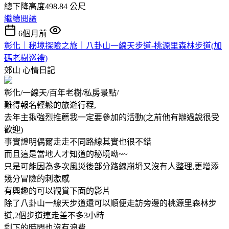
總下降高度498.84 公尺
繼續閱讀
6個月前
彰化｜秘境探險之旅｜八卦山一線天步道-桃源里森林步道(加
碼老樹巡禮)
郊山
心情日記
彰化/一線天/百年老樹/私房景點/
難得報名輕鬆的旅遊行程,
去年主揪強烈推薦我一定要參加的活動(之前他有辦過說很受
歡迎)
事實證明偶爾走走不同路線其實也很不錯
而且這是當地人才知道的秘境呦~~
只是可能因為多次風災後部分路線崩坍又沒有人整理,更增添
幾分冒險的刺激感
有興趣的可以觀賞下面的影片
除了八卦山一線天步道還可以順便走訪旁邊的桃源里森林步
道,2個步道連走差不多3小時
剩下的時間也沒有浪費,