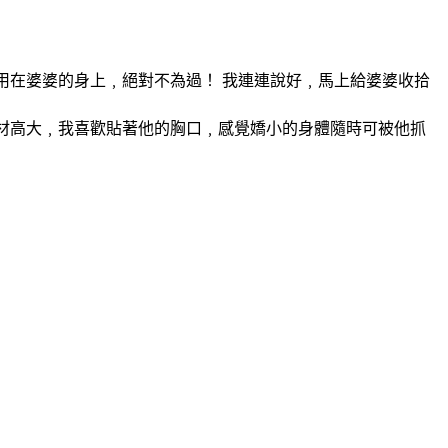
用在婆婆的身上﹐絕對不為過！ 我連連說好﹐馬上給婆婆收拾
材高大﹐我喜歡貼著他的胸口﹐感覺嬌小的身體隨時可被他抓