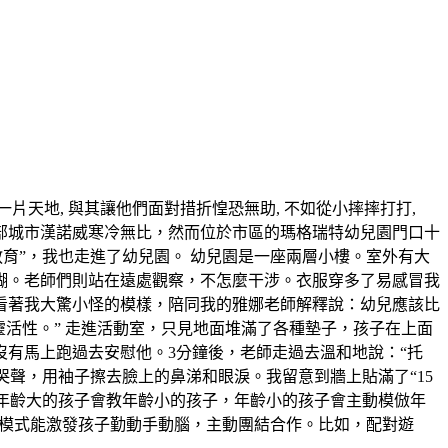
片天地, 與其讓他們面對措折惶恐無助, 不如從小摔摔打打,
國北部城市漢諾威寒冷無比，然而位於市區的瑪格瑞特幼兒園門口十
育”，我也走進了幼兒園。 幼兒園是一座兩層小樓。室外有大
糊。老師們則站在遠處觀察，不怎麼干涉。衣服穿多了易感冒我
看著我大驚小怪的模樣，陪同我的雅娜老師解釋說：幼兒應該比
靈活性。” 走進活動室，只見地面堆滿了各種墊子，孩子在上面
沒有馬上跑過去安慰他。3分鐘後，老師走過去溫和地說：“托
哭聲，用袖子擦去臉上的鼻涕和眼淚。我留意到牆上貼滿了“15
，年齡大的孩子會教年齡小的孩子，年齡小的孩子會主動模倣年
育模式能激發孩子勤動手動腦，主動團結合作。比如，配對遊