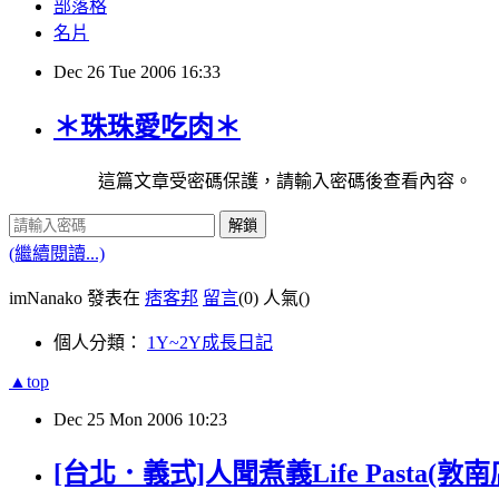
部落格
名片
Dec
26
Tue
2006
16:33
＊珠珠愛吃肉＊
這篇文章受密碼保護，請輸入密碼後查看內容。
解鎖
(繼續閱讀...)
imNanako 發表在
痞客邦
留言
(0)
人氣(
)
個人分類：
1Y~2Y成長日記
▲top
Dec
25
Mon
2006
10:23
[台北．義式]人聞煮義Life Pasta(敦南