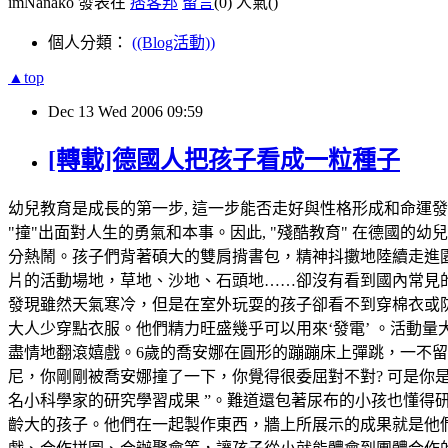
imNanako 發表在
痞客邦
留言
(0)
人氣(
)
個人分類：
((Blog活動))
▲top
Dec
13
Wed
2006
09:59
[轉載]德國人把孩子看成一粒種子
幼兒教育是成長的第一步, 這一步能否走好與性格形成和命運發展
"撞"出面對人生的勇氣和本事。因此, "殘酷教育" 在德國
分熱鬧。孩子們背著碩大的雙肩揹書包，精神抖擻地陸續走進園
片的活動場地，草地、沙地、石頭地……卻沒有看到國內常見
發現雖然天氣寒冷，但是在室外玩耍的孩子卻看不到穿棉衣或
大人少穿點衣服。他們精力旺盛幾乎可以用來‘發電’ 。活動
盡情地翻滾嬉戲。6歲的喬安娜在圓形的蹦蹦床上彈跳，一不留
尼，你剛剛被喬安娜撞了一下，你覺得很委屈對不對? 可是你
名小科學家的研究學習成果 ”。難道還包著尿布的小孩也懂得
齡大的孩子。他們在一起製作東西，牆上所展示的成果就是他們