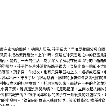
有密切的關係。 德國人認為, 孩子長大了早晚要離開父母自闖一
的幼兒教育中成為流行驅勢。上午9時，沉浸在冰天雪地之中的德
內，開始了一天的生活。為了深入了解現在德國流行的 “殘酷教
的塑膠地。孩子們在戶外活動時膽子很大，登梯爬高一點都不含
防寒服，頂多穿一件絨衣，也有只穿半截袖上衣、短褲或短裙。
量大容易出汗，穿多了反而容易感冒。臃腫的服裝還會影響他們的
神把2歲大的托尼撞倒了。托尼大哭起來，而站在一旁的老師並
是小男子漢，難道還沒有哭夠嗎？”托尼點點頭，立刻收起抗議的
研究和寫報告嗎？“讓不同年齡段的孩子在一起玩耍的好處就是
的小發明。 ”幼兒園的負責人蘇珊娜博士笑著對我說,“這種教