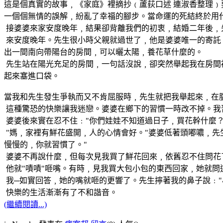
這是個真實的故事﹐《家庭》裡摘抄﹙蘆荻口述 連淑香整理﹚
一個個無情的誤解﹐紛亂了幸福的腳步。當命運的死結終於用
接婆婆來家安度晚年﹐結果卻背離我們的初衷﹐結婚二年後﹐
來安度晚年。先生很小時父親就過世了﹐他是婆婆唯一的寄託﹐
出一間南向帶陽台的房間﹐可以曬太陽﹐養花草什麼的。
先生站在陽光充足的房間﹐一句話沒說﹐卻突然舉起我在房間
起來塞進口袋。
當我和先生發生爭執而又不肯屈服時﹐先生就把我舉起來﹐在
這種驚恐的快樂讓我迷戀。婆婆在鄉下的習慣一時改不掉。我
婆婆後來實在忍不住﹕"你們娃娃不知道過日子﹐買花幹什麼？
"媽﹐家裡有鮮花盛開﹐人的心情會好。"婆婆低著頭嘟噥﹐先
慢慢的﹐你就習慣了。"
婆婆不再說什麼﹐但每次見我買了鮮花回來﹐依舊忍不住問花
他就"嘖嘖"咂嘴。有時﹐見我買大包小包的東西回家﹐她就問
我─如實回答﹐她的嘴就咂的更響了。先生擰著我的鼻子說﹕"
快樂的生活漸漸有了不和諧音。
(繼續閱讀...)