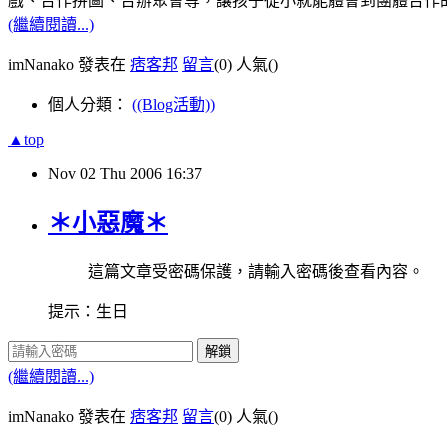
戲、合作拼圖、合辦聚會等，讓孩子從小就能體會到團體合作
(繼續閱讀...)
imNanako 發表在
痞客邦
留言
(0)
人氣(
)
個人分類：
((Blog活動))
▲top
Nov
02
Thu
2006
16:37
＊小惡魔＊
這篇文章受密碼保護，請輸入密碼後查看內容。
提示：生日
解鎖
(繼續閱讀...)
imNanako 發表在
痞客邦
留言
(0)
人氣(
)