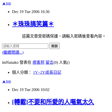
▲top
Dec
19
Tue
2006
16:36
＊珠珠搞笑篇＊
這篇文章受密碼保護，請輸入密碼後查看內容。
解鎖
(繼續閱讀...)
imNanako 發表在
痞客邦
留言
(0)
人氣(
)
個人分類：
1Y~2Y成長日記
▲top
Dec
19
Tue
2006
10:02
[轉載]不要和所愛的人嘔氣太久