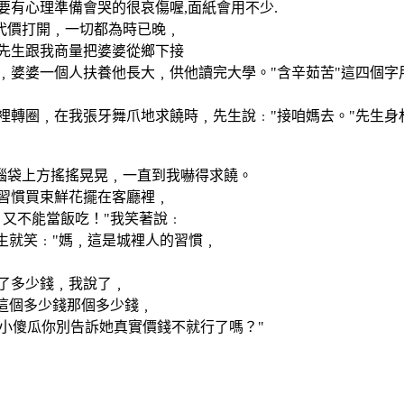
要有心理準備會哭的很哀傷喔,面紙會用不少.
代價打開﹐一切都為時已晚﹐
先生跟我商量把婆婆從鄉下接
婆婆一個人扶養他長大﹐供他讀完大學。"含辛茹苦"這四個字
裡轉圈﹐在我張牙舞爪地求饒時﹐先生說﹕"接咱媽去。"先生身
腦袋上方搖搖晃晃﹐一直到我嚇得求饒。
習慣買束鮮花擺在客廳裡﹐
又不能當飯吃！"我笑著說﹕
生就笑﹕"媽﹐這是城裡人的習慣﹐
了多少錢﹐我說了﹐
這個多少錢那個多少錢﹐
小傻瓜你別告訴她真實價錢不就行了嗎？"