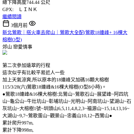
總下降高度744.44 公尺
GPX: ＬＩＮＫ
繼續閱讀
3個月前
新北鶯歌｜搭火車去爬山｜鶯歌大全配(鶯歌18連峰+ 16棵大
榕樹O型)
郊山
戀愛情事
第二次參加遠翠的行程
這次似乎有比較平易近人一些
加上天氣涼爽,所以原本的18連峰又加碼16顆大榕樹
115/3/28(六)鶯歌18連峰&16棵大榕樹(O型8小時)。
●鶯歌18連峰&16棵大榕樹:北鶯山~鶯歌石山~展望峰~阿四坑
山~龜公山~牛灶坑山~彰埔坑山~光明山~阿南坑山~望湖山~石
灰坑山~大榕樹1號~圳頭山6,5,11,4,8,2,3~福源山~15,14,13,16~
大湖山~9,7~鶯歌蛋山~觀景山~忠義山10,12~西鶯山●
累計爬升997m,
累計下降998m,