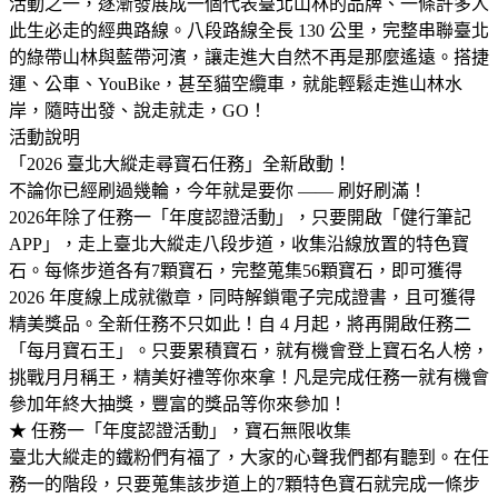
活動之一，逐漸發展成一個代表臺北山林的品牌、一條許多人
此生必走的經典路線。八段路線全長 130 公里，完整串聯臺北
的綠帶山林與藍帶河濱，讓走進大自然不再是那麼遙遠。搭捷
運、公車、YouBike，甚至貓空纜車，就能輕鬆走進山林水
岸，隨時出發、說走就走，GO！
活動說明
「2026 臺北大縱走尋寶石任務」全新啟動！
不論你已經刷過幾輪，今年就是要你 —— 刷好刷滿！
2026年除了任務一「年度認證活動」，只要開啟「健行筆記
APP」，走上臺北大縱走八段步道，收集沿線放置的特色寶
石。每條步道各有7顆寶石，完整蒐集56顆寶石，即可獲得
2026 年度線上成就徽章，同時解鎖電子完成證書，且可獲得
精美獎品。全新任務不只如此！自 4 月起，將再開啟任務二
「每月寶石王」。只要累積寶石，就有機會登上寶石名人榜，
挑戰月月稱王，精美好禮等你來拿！凡是完成任務一就有機會
參加年終大抽獎，豐富的獎品等你來參加！
★ 任務一「年度認證活動」，寶石無限收集
臺北大縱走的鐵粉們有福了，大家的心聲我們都有聽到。在任
務一的階段，只要蒐集該步道上的7顆特色寶石就完成一條步