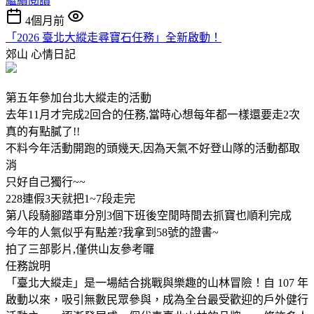
繼續閱讀
4個月前
「2026 臺北大縱走尋寶石任務」全新啟動！
郊山
心情日記
第五年參加台北大縱走的活動
去年11月才完成2回合的任務,當時心想每年都一樣還要走2次
真的有點膩了!!
不料今年活動開跑的頭幾天,因為天氣不好登山隊的活動都取
消
只好自己獨行~~
228連假3天就把1~7段走完
第八段騎腳踏車分別3個下班後空閒時間去抓寶也順利完成
今年的人氣似乎有點差?我拿到58號的證書~
拍了三部影片,僅供山友參考囉
任務說明
「臺北大縱走」是一場結合挑戰與樂趣的山林冒險！自 107 年
啟動以來，吸引無數民眾參與，成為全台最受歡迎的戶外健行