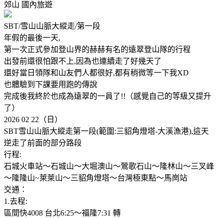
郊山
國內旅遊
SBT/雪山山脈大縱走/第一段
年假的最後一天,
第一次正式參加登山界的赫赫有名的遠翠登山隊的行程
出發前還很怕跟不上,因為也連續走了好幾天了
還好當日領隊和山友們人都很好,都有稍微等一下我XD
也體驗到下課要用跑的傳說
完成後我終於也成為遠翠的一員了!!（感覺自己的等級又提升
了）
2026 02 22（日）
SBT雪山山脈大縱走第一段(範圍:三貂角燈塔-大溪漁港),這天
逆走了前面的部分路段
行程:
石城火車站～石城山～大堀澳山～鶯歌石山～隆林山～三叉峰
～隆隆山~萊萊山～三貂角燈塔～台灣極東點～馬崗站
交通：
1.去程:
區間快4008 台北6:25～福隆7:31 轉