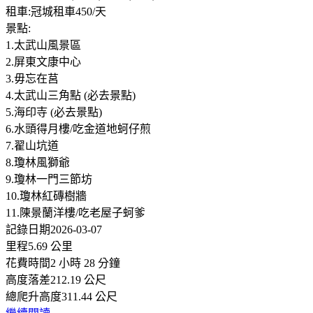
租車:冠城租車450/天
景點:
1.太武山風景區
2.屏東文康中心
3.毋忘在莒
4.太武山三角點 (必去景點)
5.海印寺 (必去景點)
6.水頭得月樓/吃金道地蚵仔煎
7.翟山坑道
8.瓊林風獅爺
9.瓊林一門三節坊
10.瓊林紅磚樹牆
11.陳景蘭洋樓/吃老屋子蚵爹
記錄日期2026-03-07
里程5.69 公里
花費時間2 小時 28 分鐘
高度落差212.19 公尺
總爬升高度311.44 公尺