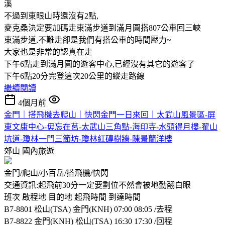
溪
不過到東眼山時還沒有2點,
麥克桑決定要加碼走東滿步道到滿月圓搭807公車回三峽
東滿步道,不難走卻是我們有搭公車的時間壓力~
大家也是非常的認真在走
下午6點走到滿月圓的遊客中心,已經沒有其它的遊客了
下午6點20分完登這次20公里的縱走路線
繼續閱讀
4個月前
金門｜搭飛機去爬山｜快閃金門一日來回｜太武山風景區-屏
東文康中心-毋忘在莒-太武山三角點-海印寺-水頭得月樓-翟山
坑道-瓊林一門三節坊-瓊林紅磚樹牆-陳景蘭洋樓
郊山
國內旅遊
金門/爬山/小百岳/搭飛機/快閃
交通資訊:起飛前30分一定要劃位不然會被地勤翻白眼
班次 啟程地 目的地 起飛時間 到達時間
B7-8801 松山(TSA) 金門(KNH) 07:00 08:05 /去程
B7-8822 金門(KNH) 松山(TSA) 16:30 17:30 /回程