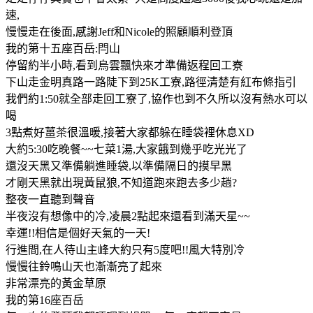
速,
慢慢走在後面,感謝Jeff和Nicole的照顧順利登頂
我的第十五座百岳:閂山
停留約半小時,看到烏雲飄快來才準備返程回工寮
下山走金明真路一路陡下到25K工寮,路徑清楚有紅布條指引
我們約1:50就全部走回工寮了,協作也到不久所以沒有熱水可以
喝
3點煮好薑茶很溫暖,接著大家都躲在睡袋裡休息XD
大約5:30吃晚餐~~七菜1湯,大家餓到幾乎吃光光了
還沒天黑又準備躺進睡袋,以準備隔日的摸早黑
才剛天黑就出現黃鼠狼,不知道跑來跑去多少趟?
整夜一直聽到聲音
半夜沒有想像中的冷,凌晨2點起來還看到滿天星~~
幸運!!相信是個好天氣的一天!
行進間,在人待山主峰大約只有5度吧!!風大特別冷
慢慢往鈴鳴山天也漸漸亮了起來
非常漂亮的黃金草原
我的第16座百岳