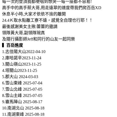
每一次的登頂我都哽咽到想哭~~每一座都不容易!
高手中的高手蔡大哥,用走遠翠的速度帶我們爬百岳XD
休息半小時,大家才依依不捨的離開
24.4Ｋ取水點離工寮不遠，感覺全自理也行耶！！
最後感謝美女主揪:蕾蕾的邀請
領隊黃大哥,副領隊琬真
及隨行攝影師Jeff和同行的山友一起同樂
▍百岳進度
1.志佳陽大山2022-04-10
2.庫哈諾辛2023-11-24
3.關山嶺山2023-11-25
4.塔關山2023-11-25
5.郡大山 2024-03-03
6.雪山東峰 2025-07-04
7.雪山北峰 2025-07-05
8.雪山主峰 2025-07-05
9.審馬陣山 2025-08-17
10.南湖北山 2025-08-18
11.南湖東峰 2025-08-18