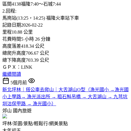
區間4138福隆7:40～石城7:44
2.回程:
馬崗站(13:25，14:25) 福隆火車站下車
記錄日期2026-02-22
里程10.88 公里
花費時間5 小時 26 分鐘
高度落差418.34 公尺
總爬升高度706.67 公尺
總下降高度703.39 公尺
ＧＰＸ：LINK
繼續閱讀
5個月前
新北坪林｜搭公車去爬山｜大舌湖山O型（漁光國小 →漁光國
小上學路→ 漁光派出所 → 粗石斛吊橋 → 大舌湖山 → 九芎坑
圳沽保甲路 → 漁光國小）
郊山
國內旅遊
坪林/茶園/景點/輕鬆行/網美景點
大年初五,