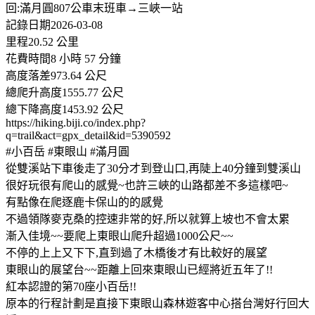
回:滿月圓807公車末班車→三峽一站
記錄日期2026-03-08
里程20.52 公里
花費時間8 小時 57 分鐘
高度落差973.64 公尺
總爬升高度1555.77 公尺
總下降高度1453.92 公尺
https://hiking.biji.co/index.php?
q=trail&act=gpx_detail&id=5390592
#小百岳 #東眼山 #滿月圓
從雙溪站下車後走了30分才到登山口,再陡上40分鐘到雙溪山
很好玩很有爬山的感覺~也許三峽的山路都差不多這樣吧~
有點像在爬逐鹿卡保山的的感覺
不過領隊麥克桑的控速非常的好,所以就算上坡也不會太累
漸入佳境~~要爬上東眼山爬升超過1000公尺~~
不停的上上又下下,直到過了木橋後才有比較好的展望
東眼山的展望台~~距離上回來東眼山已經將近五年了!!
紅本認證的第70座小百岳!!
原本的行程計劃是直接下東眼山森林遊客中心搭台灣好行回大