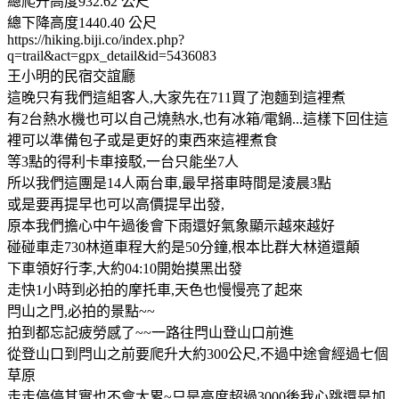
總爬升高度932.62 公尺
總下降高度1440.40 公尺
https://hiking.biji.co/index.php?
q=trail&act=gpx_detail&id=5436083
王小明的民宿交誼廳
這晚只有我們這組客人,大家先在711買了泡麵到這裡煮
有2台熱水機也可以自己燒熱水,也有冰箱/電鍋...這樣下回住這
裡可以準備包子或是更好的東西來這裡煮食
等3點的得利卡車接駁,一台只能坐7人
所以我們這團是14人兩台車,最早搭車時間是淩晨3點
或是要再提早也可以高價提早出發,
原本我們擔心中午過後會下雨還好氣象顯示越來越好
碰碰車走730林道車程大約是50分鐘,根本比群大林道還顛
下車領好行李,大約04:10開始摸黑出發
走快1小時到必拍的摩托車,天色也慢慢亮了起來
閂山之門,必拍的景點~~
拍到都忘記疲勞感了~~一路往閂山登山口前進
從登山口到閂山之前要爬升大約300公尺,不過中途會經過七個
草原
走走停停其實也不會太累~只是高度超過3000後我心跳還是加