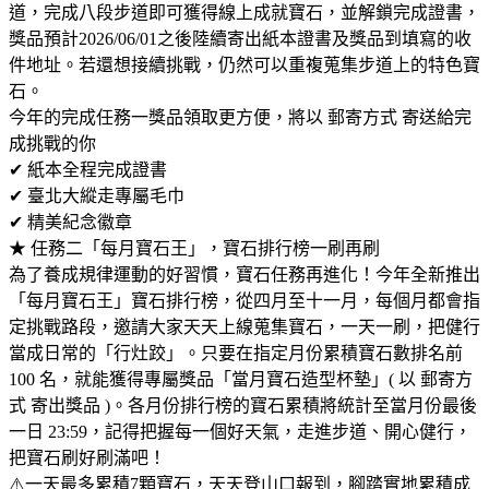
道，完成八段步道即可獲得線上成就寶石，並解鎖完成證書，
獎品預計2026/06/01之後陸續寄出紙本證書及獎品到填寫的收
件地址。若還想接續挑戰，仍然可以重複蒐集步道上的特色寶
石。
今年的完成任務一獎品領取更方便，將以 郵寄方式 寄送給完
成挑戰的你
✔ 紙本全程完成證書
✔ 臺北大縱走專屬毛巾
✔ 精美紀念徽章
★ 任務二「每月寶石王」，寶石排行榜一刷再刷
為了養成規律運動的好習慣，寶石任務再進化！今年全新推出
「每月寶石王」寶石排行榜，從四月至十一月，每個月都會指
定挑戰路段，邀請大家天天上線蒐集寶石，一天一刷，把健行
當成日常的「行灶跤」。只要在指定月份累積寶石數排名前
100 名，就能獲得專屬獎品「當月寶石造型杯墊」( 以 郵寄方
式 寄出獎品 )。各月份排行榜的寶石累積將統計至當月份最後
一日 23:59，記得把握每一個好天氣，走進步道、開心健行，
把寶石刷好刷滿吧！
⚠️一天最多累積7顆寶石，天天登山口報到，腳踏實地累積成