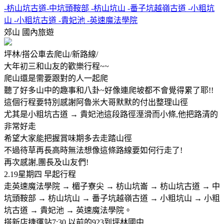
-枋山坑古道-中坑頭鞍部 -枋山坑山 -番子坑越嶺古道 -小粗坑
山 -小粗坑古道 -貴妃池 -英速魔法學院
郊山
國內旅遊
坪林/搭公車去爬山/新路線/
大年初三和山友的歡樂行程~~
爬山還是需要跟對的人一起爬
聽了好多山中的趣事和八卦~好像連爬坡都不會覺得累了耶!!
這個行程要特別感謝阿魯米大哥默默的付出整理山徑
尤其是小粗坑古道 → 貴妃池這段路徑溼滑而小條,他把路清的
非常好走
希望大家能把握賞味期多去走踏山徑
不過待草再長高時無法想像這條路線要如何行走了!
再次感謝,團長及山友們!
2.19星期四 早起行程
走英速魔法學院 → 楣子寮尖 → 枋山坑崙 → 枋山坑古道 → 中
坑頭鞍部 → 枋山坑山 → 番子坑越嶺古道 → 小粗坑山 → 小粗
坑古道 → 貴妃池 → 英速魔法學院。
搭新店捷運站7:30 以前的923到坪林國中