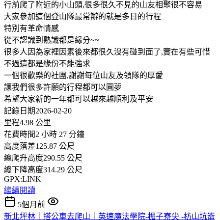
行前爬了附近的小山頭,很多很久不見的山友相聚很不容易
大家參加這個登山隊最常辦的就是多日的行程
特別有革命情感
從不認識到熟識都是緣分~~
很多人因為家裡因素後來都很久沒有碰到面了,實在有些可惜
不過這都是緣份不能強求
一個很歡樂的社團,謝謝每位山友及領隊的厚愛
讓我們很多許願的行程都可以圓夢
希望大家新的一年都可以越來越順利及平安
記錄日期2026-02-20
里程4.98 公里
花費時間2 小時 27 分鐘
高度落差125.87 公尺
總爬升高度290.55 公尺
總下降高度314.29 公尺
GPX:LINK
繼續閱讀
5個月前
新北坪林｜搭公車去爬山｜英速魔法學院-楣子寮尖 -枋山坑崙