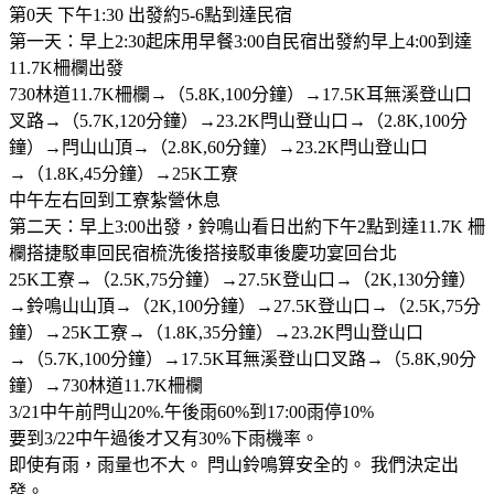
第0天 下午1:30 出發約5-6點到達民宿
第一天：早上2:30起床用早餐3:00自民宿出發約早上4:00到達
11.7K柵欄出發
730林道11.7K柵欄→（5.8K,100分鐘）→17.5K耳無溪登山口
叉路→（5.7K,120分鐘）→23.2K閂山登山口→（2.8K,100分
鐘）→閂山山頂→（2.8K,60分鐘）→23.2K閂山登山口
→（1.8K,45分鐘）→25K工寮
中午左右回到工寮紮營休息
第二天：早上3:00出發，鈴鳴山看日出約下午2點到達11.7K 柵
欄搭捷駁車回民宿梳洗後搭接駁車後慶功宴回台北
25K工寮→（2.5K,75分鐘）→27.5K登山口→（2K,130分鐘）
→鈴鳴山山頂→（2K,100分鐘）→27.5K登山口→（2.5K,75分
鐘）→25K工寮→（1.8K,35分鐘）→23.2K閂山登山口
→（5.7K,100分鐘）→17.5K耳無溪登山口叉路→（5.8K,90分
鐘）→730林道11.7K柵欄
3/21中午前閂山20%.午後雨60%到17:00雨停10%
要到3/22中午過後才又有30%下雨機率。
即使有雨，雨量也不大。 閂山鈴鳴算安全的。 我們決定出
發。