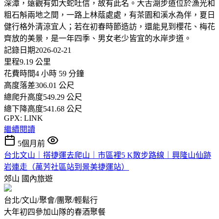
深潭，遠觀有如大蛇吐信，故有此名。大舌湖步道位於漁光和
粗石斛兩地之間，一路上林蔭處處，有茶園和溪水為伴，夏日
健行格外清涼宜人；若在初春時節造訪，還能見到櫻花、梅花
齊放的美景，是一年四季、男女老少皆宜的水岸步道。
記錄日期2026-02-21
里程9.19 公里
花費時間4 小時 59 分鐘
高度落差306.01 公尺
總爬升高度549.29 公尺
總下降高度541.68 公尺
GPX: LINK
繼續閱讀
5個月前
台北文山｜搭捷運去爬山｜市區裡5 K散步路線｜興隆山仙跡
岩連走（萬芳社區站到景美捷運站）
郊山
國內旅遊
台北/文山/聚會/團聚/輕鬆行
大年初四參加山隊的春酒聚餐