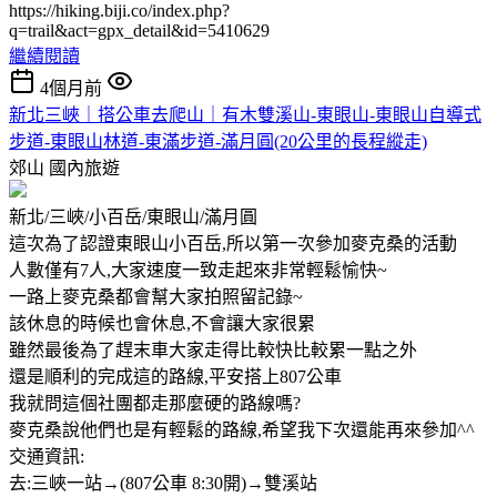
https://hiking.biji.co/index.php?
q=trail&act=gpx_detail&id=5410629
繼續閱讀
4個月前
新北三峽｜搭公車去爬山｜有木雙溪山-東眼山-東眼山自導式
步道-東眼山林道-東滿步道-滿月圓(20公里的長程縱走)
郊山
國內旅遊
新北/三峽/小百岳/東眼山/滿月圓
這次為了認證東眼山小百岳,所以第一次參加麥克桑的活動
人數僅有7人,大家速度一致走起來非常輕鬆愉快~
一路上麥克桑都會幫大家拍照留記錄~
該休息的時候也會休息,不會讓大家很累
雖然最後為了趕末車大家走得比較快比較累一點之外
還是順利的完成這的路線,平安搭上807公車
我就問這個社團都走那麼硬的路線嗎?
麥克桑說他們也是有輕鬆的路線,希望我下次還能再來參加^^
交通資訊:
去:三峽一站→(807公車 8:30開)→雙溪站