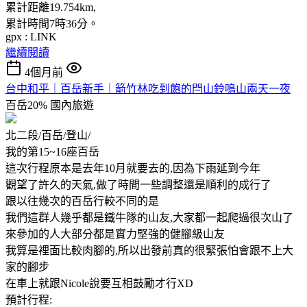
累計距離19.754km,
累計時間7時36分。
gpx : LINK
繼續閱讀
4個月前
台中和平｜百岳新手｜箭竹林吃到飽的閂山鈴鳴山兩天一夜
百岳20%
國內旅遊
北二段/百岳/登山/
我的第15~16座百岳
這次行程原本是去年10月就要去的,因為下雨延到今年
觀望了許久的天氣,做了時間一些調整還是順利的成行了
跟以往幾次的百岳行較不同的是
我們這群人幾乎都是鐵牛隊的山友,大家都一起爬過很次山了
來參加的人大部分都是實力堅強的健腳級山友
我算是裡面比較肉腳的,所以出發前真的很緊張怕會跟不上大
家的腳步
在車上就跟Nicole說要互相鼓勵才行XD
預計行程: