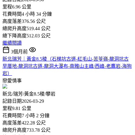
里程6.96 公里
花費時間4 小時 34 分鐘
高度落差376.56 公尺
總爬升高度519.44 公尺
總下降高度512.03 公尺
繼續閱讀
3個月前
新北瑞芳｜黃金8.5稜（石梯坑古道-紅毛山-苦苓嶺-龍洞坑古
早厝地-龍洞坑古道-龍洞大瀑布-南雅山主峰/西峰-老鷹岩-海狗
岩）
戀愛情事
新北/瑞芳/黃金8.5稜/攀岩
記錄日期2026-03-29
里程9.81 公里
花費時間7 小時 2 分鐘
高度落差422.28 公尺
總爬升高度733.78 公尺