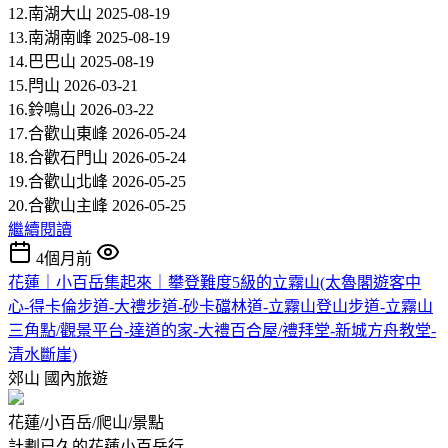
12.南湖大山 2025-08-19
13.南湖南峰 2025-08-19
14.巴巴山 2025-08-19
15.閂山 2026-03-21
16.鈴鳴山 2026-03-22
17.合歡山東峰 2026-05-24
18.合歡石門山 2026-05-24
19.合歡山北峰 2026-05-25
20.合歡山主峰 2026-05-25
繼續閱讀
4個月前
花蓮｜小百岳集起來｜攀登難度5級的立霧山(太魯閣遊客中
心-得卡倫步道-大禮步道-砂卡礑林道-立霧山登山步道-立霧山
三角點/觀景平台-達道的家-大禮百合屋/禮拜堂-新城方舟教堂-
清水斷崖)
郊山
國內旅遊
花蓮/小百岳/爬山/景點
計劃已久的花蓮小百岳行