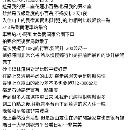
這是我的第二座花蓮小百岳/也是我的第81座
雖然是五級難度的小百岳,不過安排2天1夜
入住山上的民宿其實也挺特別的,也相對比較輕鬆一點
3/14先到南港車站集合
車程約3小時到太魯閣國家公園下車
拍完合照後就鳥獸散了
這次我揹了10kg的行程,要爬升1200公尺~~
還好時間非常充裕,所以慢慢獨行也是把前面最難的陡升給爬
完了
砂卡礑林道相對是比較平緩好走
在路上又遇到熟悉的山友,邊走邊聊天更是輕鬆愉快
最後上立霧山的那段差不多也要爬升2~300公尺
都是石頭路確實有一點難度
看到很多人都選擇單日來回,我們已經相對輕鬆很多
到三角點之後,往觀景平台再下到達道的家入住一晚
晚餐和早餐都非常豐盛
晚上雖然沒有活動,但是跟山友住在通舖閒話家常也是很有趣
隔日一大早到觀景平台看日初~~非常美