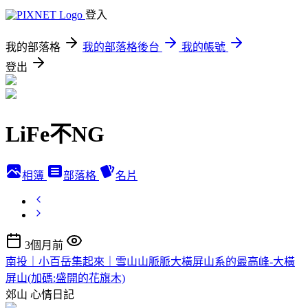
登入
我的部落格
我的部落格後台
我的帳號
登出
LiFe不NG
相簿
部落格
名片
3個月前
南投｜小百岳集起來｜雪山山脈脈大橫屏山系的最高峰-大橫
屏山(加碼:盛開的花旗木)
郊山
心情日記