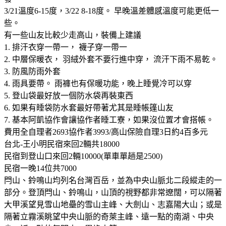
3/21溫度6-15度，3/22 8-18度。 早晚溫差體感溫度可能更低一
些。
有一些山友比較少走高山，裝備上建議
1. 排汗衣穿一帶一， 襪子穿一帶一
2. 中層保暖衣， 羽絨外套不要行進中穿， 流汗下雨不易乾。
3. 防風防雨外套
4. 雨具要帶。 雨褲也有保暖功能，晚上睡覺冷可以穿
5. 登山袋最好放一個防水袋再裝東西
6. 如果有睡袋防水套最好帶著尤其是睡帳篷山友
7. 基本阿凱協作會讓協作者睡工寮，如果沒位置才會搭帳。
費用全自理者2693協作者3993/高山保險自理3日約4百多元
台北-王小明民宿來回2輛共18000
民宿到登山口來回2輛10000(單車單趟是2500)
民宿一晚14位共7000
閂山、鈴鳴山均列名台灣百岳，並為中央山脈北二段縱走的一
部分。登頂閂山、鈴鳴山，山頂的視野都非常遼闊，可以隔著
大甲溪望見雪山地壘的雪山主峰、大劍山、志嘉陽大山；或是
隔著立霧溪眺望中央山脈的奇萊主峰、遠一點的南湖、中央