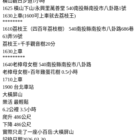
橫山觀日步道1小時
1625 橫山下山/永興里萬善堂 540南投縣南投市八卦路1號
1630上車(1600可上車就去荔枝王)
********
1610荔枝王（四百年荔枝樹） 540南投縣南投市八卦路686巷
63弄59號
荔枝王+千手觀音樹20分
1630上車
*********
1640老樟母女樹 540南投縣南投市八卦路
老樟母女樹+百年雞蛋花樹 0.5小時
1710上車
1900 台北車站
大橫屏山
樂活 最輕鬆
6.2公裡 3.5小時
爬升 486公尺
下降 486公尺
實際只走了一座小百岳:大橫屏山
記錄日期2026-03-30