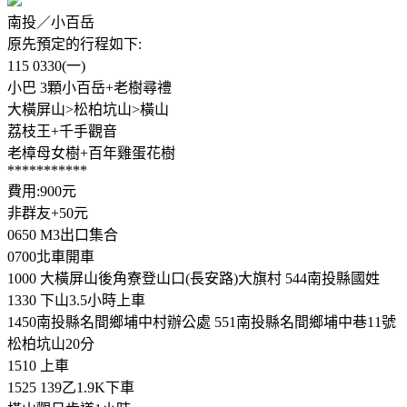
南投／小百岳
原先預定的行程如下:
115 0330(一)
小巴 3顆小百岳+老樹尋禮
大橫屏山>松柏坑山>橫山
荔枝王+千手觀音
老樟母女樹+百年雞蛋花樹
***********
費用:900元
非群友+50元
0650 M3出口集合
0700北車開車
1000 大橫屏山後角寮登山口(長安路)大旗村 544南投縣國姓
1330 下山3.5小時上車
1450南投縣名間鄉埔中村辦公處 551南投縣名間鄉埔中巷11號
松柏坑山20分
1510 上車
1525 139乙1.9K下車