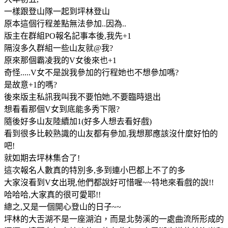
一樣跟登山隊一起到坪林登山
原本這個行程差點無法參加..因為..
版主在群組PO報名記事本後,我先+1
隔沒多久群組一些山友就@我?
原來那個霸凌我的V女後來也+1
奇怪.....V女不是說我參加的行程她也不想參加嗎?
是故意+1的嗎?
後來版主私訊我叫我不要怕她,不要臨時退出
想看看那個V女到底能多秀下限?
隨後好多山友陸續加1(好多人想去看好戲)
看到很多比較熟識的山友都有參加,我想那應該沒什麼好怕的
吧!
就如期去坪林集合了!
這次報名人數真的特別多,多到連小巴都上不了的多
大家沒看到V女出現,他們都說好可惜喔~~特地來看戲的說!!
哈哈哈,大家真的很可愛耶!!
總之,又是一個開心登山的日子~~
坪林的大舌湖不是一座湖泊，而是北勢溪的一處曲流所形成的