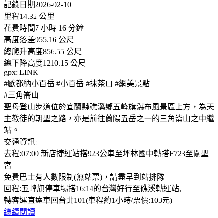
記錄日期2026-02-10
里程14.32 公里
花費時間7 小時 16 分鐘
高度落差955.16 公尺
總爬升高度856.55 公尺
總下降高度1210.15 公尺
gpx: LINK
#歐都納小百岳 #小百岳 #抹茶山 #網美景點
#三角崙山
聖母登山步道位於宜蘭縣礁溪鄉五峰旗瀑布風景區上方，為天
主教徒的朝聖之路，亦是前往蘭陽五岳之一的三角崙山之中繼
站。
交通資訊:
去程:07:00 新店捷運站搭923公車至坪林國中轉搭F723至關聖
宮
免費巴士有人數限制(無站票)，請盡早到站排隊
回程:五峰旗停車場搭16:14的台灣好行至礁溪轉運站,
轉客運直達車回台北101(車程約1小時/票價:103元)
繼續閱讀