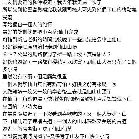
山友們要走的獅潭縱走，我去年就走過一次了
所以先到協雲宮賞櫻完我就跟司機大哥先到他們下山的終點義
民廟
開始獨自一個人的旅行
最好的計劃就是把小百岳:仙山完成
可惜到新店老街的時間比較晚了一些無法搭公車上仙山
只好從義民廟開始起走到仙山山頂
６～７公里的馬路就算了還一路上坡，真是累人？
好像也還好，一路都有櫻花可以欣賞，到仙山大石只花了１個
多小時
雖然沒有下雨，但是霧氣很重
一個人獨攀仙山其實有點可怕，好險之前有來爬一次
大致知道一段又一段的攀岩後上去就是仙山山頂了
在仙山三角點包場，快速的拍完歐都納的小百岳認證就下山
來回約１小時大右
在美食廣場逛了一下沒看到喜歡吃的，又一個人徒步下山
下山加碼走了鐘樓古道，一個人的山林輕鬆又美麗的古道
還逛了新店老街，吃了仙山仙草
回到義民廟時間還早~又多等了山友下山快１小時