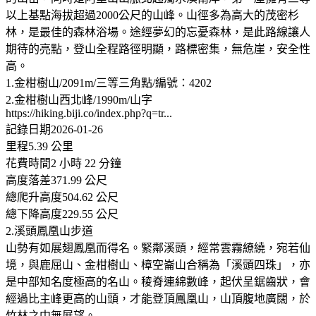
以上基點海拔超過2000公尺的山峰。山徑多為高大的茂密杉
林，是最佳的森林浴場。途經夢幻的忘憂森林，是此路線讓人
期待的亮點，登山全程路徑明顯，路標密集，無危崖，安全性
高。
1.金柑樹山/2091m/三等三角點/編號：4202
2.金柑樹山西北峰/1990m/山字
https://hiking.biji.co/index.php?q=tr...
記錄日期2026-01-26
里程5.39 公里
花費時間2 小時 22 分鐘
高度落差371.99 公尺
總爬升高度504.62 公尺
總下降高度229.55 公尺
2.溪頭鳳凰山步道
山勢有如展翅鳳凰而得名。緊鄰溪頭，經常雲霧繚繞，宛若仙
境，與鹿屈山、金柑樹山、樟空崙山合稱為「溪頭四珠」，亦
是中部知名度極高的名山。稜脊連綿數峰，起伏呈鋸齒狀，會
經過比主峰更高的山頭，才能登頂鳳凰山，山頂腹地廣闊，於
竹林之中無展望。