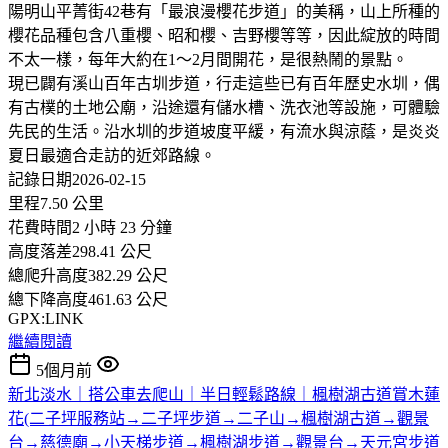
陽明山平菁街42巷有「最浪漫櫻花步道」的美稱，山上所種的
櫻花品種包含八重櫻、昭和櫻、吉野櫻等等，因此綻放的時間
不太一樣，每年大約在1～2月間開花，是很熱鬧的景點。
現已闢有溪山百年古圳步道，行走這些已有百年歷史水圳，偶
有古樸的土地公廟，沿途還有儲水槽、洗衣池等設施，可體驗
先民的生活。沿水圳的步道坡度平緩，有流水與涼蔭，是炎炎
夏日最適合走訪的近郊路線。
記錄日期2026-02-15
里程7.50 公里
花費時間2 小時 23 分鐘
高度落差298.41 公尺
總爬升高度382.29 公尺
總下降高度461.63 公尺
GPX:LINK
繼續閱讀
5個月前
新北淡水｜搭公車去爬山｜半日輕鬆路線｜楓樹湖古道賞木蓮
花(二子坪服務站→二子坪步道→二子山→楓樹湖古道→觀景
台→慈德廟→小天梯步道→楓樹湖步道→觀景台→天元宮步道