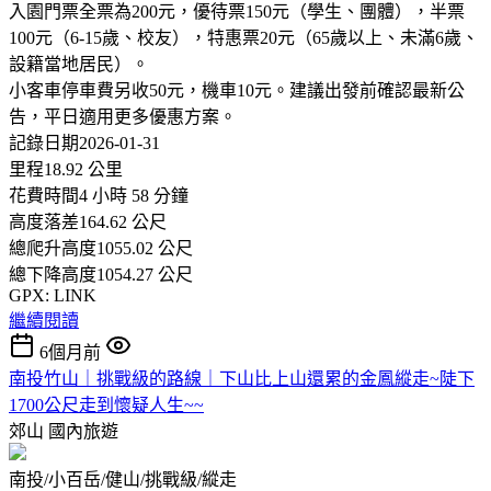
入園門票全票為200元，優待票150元（學生、團體），半票
100元（6-15歲、校友），特惠票20元（65歲以上、未滿6歲、
設籍當地居民）。
小客車停車費另收50元，機車10元。建議出發前確認最新公
告，平日適用更多優惠方案。
記錄日期2026-01-31
里程18.92 公里
花費時間4 小時 58 分鐘
高度落差164.62 公尺
總爬升高度1055.02 公尺
總下降高度1054.27 公尺
GPX: LINK
繼續閱讀
6個月前
南投竹山｜挑戰級的路線｜下山比上山還累的金鳳縱走~陡下
1700公尺走到懷疑人生~~
郊山
國內旅遊
南投/小百岳/健山/挑戰級/縱走