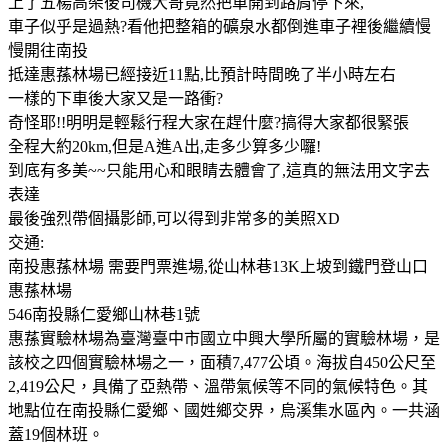
上了五楊高架後司機大哥竟然把車開到路肩停下來,
車子似乎是過熱?看他把整箱的礦泉水都倒進車子裡後繼續慢
慢開往南投
抵達惠蓀林場已經接近11點,比預計時間晚了半小時左右
一樣的下車後大家又是一路衝?
奇怪耶!!明明是輕鬆行程大家在趕什麼?搞得大家都很緊張
全程大約20km,但是A進A出,走多少算多少囉!
到底有多美~~只能用心和眼睛去體會了,這真的無法用文字去
表達
最後強烈帶個攝影師,可以得到非常多的美照XD
交通:
南投惠蓀林場 需要門票進場,從山林巷13K上坡到鐵門登山口
惠蓀林場
546南投縣仁愛鄉山林巷1號
惠蓀實驗林場為臺灣臺中市國立中興大學所屬的實驗林場，是
該校之四個實驗林場之一，面積7,477公頃。海拔自450公尺至
2,419公尺，具備了亞熱帶、溫帶氣候等不同的氣候特色。其
地點位在南投縣仁愛鄉、國姓鄉交界，烏溪集水區內。一共涵
蓋19個林班。