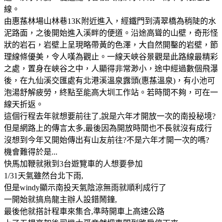
線。
由惠蓀林場山林巷13K附近進入，經鐵門到清翠橋為稍陡的水
泥路面，之後開始進入溪畔的便道。沿途高聳的山壁，奇形怪
狀的岩石，岩壁上呈現略帶黃的色澤，大自然開鑿的岩壁，節
理線條優美，令人嘆為觀止。一線天峽谷景觀是此路線最精彩
之處，置身在峽谷之中，人顯得非常渺小，途中經過數個飛瀑
後，在九仙溪交匯處有北港溪溫泉露頭(惠蓀溫泉)，有小池可
泡湯舒解疲勞，終點至能高大圳工作站。若時間不夠，可在一
線天折返。
這個行程去年就想要前往了,說是六年才開放一次的南投秘境?
但是網路上的傳言太多,最後因為開放時間也不長就沒有成行
沒想到今年又開始傳出有山友前往?不是六年才開一次的嗎?
機會難得於是...
快馬加鞭就揪到3台遊覽車的人想要參加
1/31天氣雖然台北下雨,
但是windy顯示南投天氣陰涼無雨就順利成行了
一開始就搞烏龍主辦人設錯鬧鐘,
最後他就搭計程車來集合,準時開車上高速公路