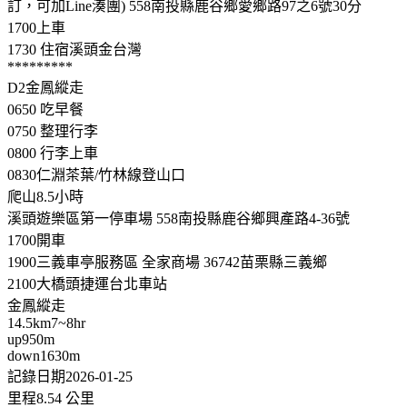
訂，可加Line湊團) 558南投縣鹿谷鄉愛鄉路97之6號30分
1700上車
1730 住宿溪頭金台灣
*********
D2金鳳縱走
0650 吃早餐
0750 整理行李
0800 行李上車
0830仁淵茶葉/竹林線登山口
爬山8.5小時
溪頭遊樂區第一停車場 558南投縣鹿谷鄉興產路4-36號
1700開車
1900三義車亭服務區 全家商場 36742苗栗縣三義鄉
2100大橋頭捷運台北車站
金鳳縱走
14.5km7~8hr
up950m
down1630m
記錄日期2026-01-25
里程8.54 公里