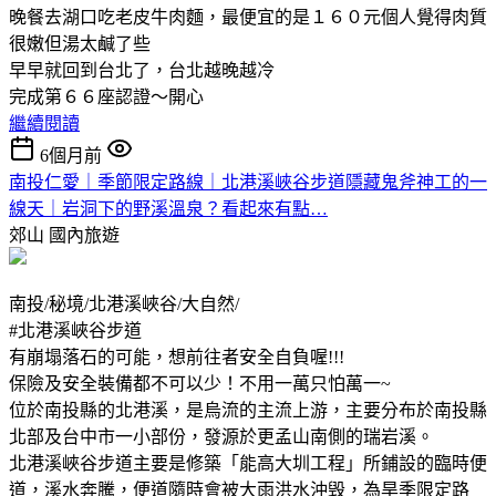
晚餐去湖口吃老皮牛肉麵，最便宜的是１６０元個人覺得肉質
很嫩但湯太鹹了些
早早就回到台北了，台北越晚越冷
完成第６６座認證～開心
繼續閱讀
6個月前
南投仁愛｜季節限定路線｜北港溪峽谷步道隱藏鬼斧神工的一
線天｜岩洞下的野溪溫泉？看起來有點…
郊山
國內旅遊
南投/秘境/北港溪峽谷/大自然/
#北港溪峽谷步道
有崩塌落石的可能，想前往者安全自負喔!!!
保險及安全裝備都不可以少！不用一萬只怕萬一~
位於南投縣的北港溪，是烏流的主流上游，主要分布於南投縣
北部及台中市一小部份，發源於更孟山南側的瑞岩溪。
北港溪峽谷步道主要是修築「能高大圳工程」所鋪設的臨時便
道，溪水奔騰，便道隨時會被大雨洪水沖毁，為旱季限定路