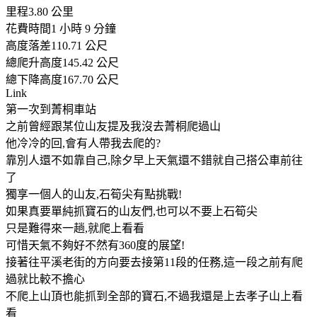
里程3.80 公里
花費時間1 小時 9 分鐘
高度落差110.71 公尺
總爬升高度145.42 公尺
總下降高度167.70 公尺
Link
第一次到菁桐車站
之前曾經跟某位山友提及我沒去菁桐爬過山
他冷冷的回,會有人帶我去爬的?
靠別人還不如靠自己,除夕早上天氣還不錯就自己搭公車前往
了
獨享一個人的山友,石筍尖有點挑戰!
如果真要單純抓寶石的山友們,也可以不要上石筍尖
只是難得來一趟,就爬上看看
可惜天氣不夠好不然有360度的展望!
接著往平溪老街的方向要去接第11段的任務,這一段之前有爬
過就比較不擔心
不爬上山頂也能抓到全部的寶石,不過我還是上去孝子山上看
看