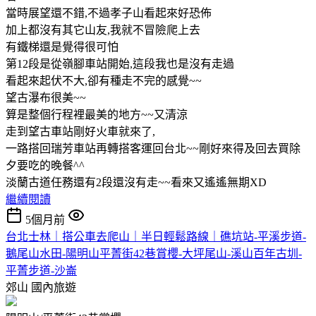
當時展望還不錯,不過孝子山看起來好恐佈
加上都沒有其它山友,我就不冒險爬上去
有鐵梯還是覺得很可怕
第12段是從嶺腳車站開始,這段我也是沒有走過
看起來起伏不大,卻有種走不完的感覺~~
望古瀑布很美~~
算是整個行程裡最美的地方~~又清涼
走到望古車站剛好火車就來了,
一路搭回瑞芳車站再轉搭客運回台北~~剛好來得及回去買除
夕要吃的晚餐^^
淡蘭古道任務還有2段還沒有走~~看來又遙遙無期XD
繼續閱讀
5個月前
台北士林｜搭公車去爬山｜半日輕鬆路線｜礁坑站-平溪步道-
鵝尾山水田-陽明山平菁街42巷賞櫻-大坪尾山-溪山百年古圳-
平菁步道-沙崙
郊山
國內旅遊