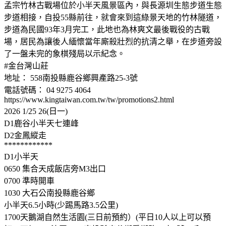
孟宗竹林古戰場位於小半天風景區內，與長源圳生態步道生態
步道相接，自投55縣前往，就會來到這綠景天地的竹林隧道，
步道為民國93年3月完工，此地也為林爽文最後戰役的古戰
場，居民為讓後人緬懷當年廝殺壯烈的抗清之舉，在步道旁設
了一盤未完的象棋殘局以示紀念。
#金台灣山莊
地址： 558南投縣鹿谷鄉興產路25-3號
電話號碼： 04 9275 4064
https://www.kingtaiwan.com.tw/tw/promotions2.html
2026 1/25 26(日一)
D1鹿谷小半天七連峰
D2金鳳縱走
************
D1小半天
0650 集合天成飯店旁M3出口
0700 準時開車
1030 大石公南投縣鹿谷鄉
小半天6.5小時(少踢馬路3.5公里)
1700天鵝湖自然生活園(三日前預約）(平日10人以上可以預