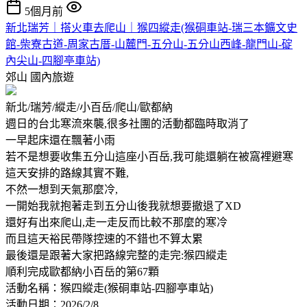
5個月前
新北瑞芳｜搭火車去爬山｜猴四縱走(猴硐車站-瑞三本鑛文史
館-柴寮古道-周家古厝-山麓門-五分山-五分山西峰-龍門山-碇
內尖山-四腳亭車站)
郊山
國內旅遊
新北/瑞芳/縱走/小百岳/爬山/歐都納
週日的台北寒流來襲,很多社團的活動都臨時取消了
一早起床還在飄著小雨
若不是想要收集五分山這座小百岳,我可能還躺在被窩裡避寒
這天安排的路線其實不難,
不然一想到天氣那麼冷,
一開始我就抱著走到五分山後我就想要撤退了XD
還好有出來爬山,走一走反而比較不那麼的寒冷
而且這天裕民帶隊控速的不錯也不算太累
最後還是跟著大家把路線完整的走完:猴四縱走
順利完成歐都納小百岳的第67顆
活動名稱：猴四縱走(猴硐車站-四腳亭車站)
活動日期：2026/2/8