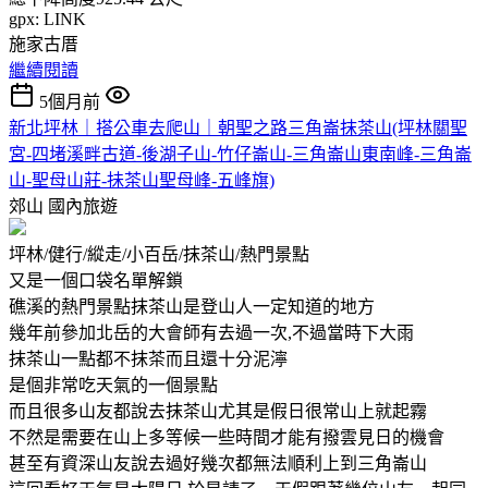
gpx: LINK
施家古厝
繼續閱讀
5個月前
新北坪林｜搭公車去爬山｜朝聖之路三角崙抹茶山(坪林關聖
宮-四堵溪畔古道-後湖子山-竹仔崙山-三角崙山東南峰-三角崙
山-聖母山莊-抺茶山聖母峰-五峰旗)
郊山
國內旅遊
坪林/健行/縱走/小百岳/抹茶山/熱門景點
又是一個口袋名單解鎖
礁溪的熱門景點抹茶山是登山人一定知道的地方
幾年前參加北岳的大會師有去過一次,不過當時下大雨
抹茶山一點都不抹茶而且還十分泥濘
是個非常吃天氣的一個景點
而且很多山友都說去抹茶山尤其是假日很常山上就起霧
不然是需要在山上多等候一些時間才能有撥雲見日的機會
甚至有資深山友說去過好幾次都無法順利上到三角崙山