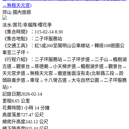
→無極天元宮)
郊山
國內旅遊
淡水/賞花/幸福隊/櫻花季
《集合時間》：115-02-14 8:30
《集合地點》：二子坪服務站
《交通工具》：紅5或260至陽明山公車總站，轉搭108遊園公
車至二子坪。
《行程介紹》：二子坪服務站→二子坪步道→二子山→楓樹湖
古道→觀景台→慈德廟→小天梯步道→楓樹湖步道→觀景台→
天元宮步道→無極天元宮→撤退後面沒有走(北新路三段→跤
頭趺崙步道→車埕→十八彎古道→大屯自然公園→二子坪服務
站)。
記錄日期2026-02-14
里程8.65 公里
花費時間3 小時 14 分鐘
高度落差727.47 公尺
總爬升高度242.12 公尺
總下降高度925.44 公尺