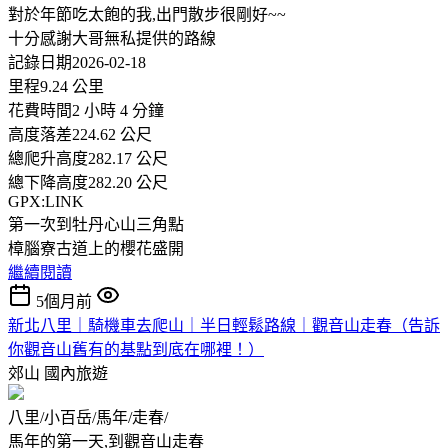
對於年節吃太飽的我,出門散步很剛好~~
十分感謝大哥無私提供的路線
記錄日期2026-02-18
里程9.24 公里
花費時間2 小時 4 分鐘
高度落差224.62 公尺
總爬升高度282.17 公尺
總下降高度282.20 公尺
GPX:LINK
第一次到牡丹心山三角點
樟腦寮古道上的櫻花盛開
繼續閱讀
5個月前
新北八里｜騎機車去爬山｜半日輕鬆路線｜觀音山走春（告訴
你觀音山舊有的基點到底在哪裡！）
郊山
國內旅遊
八里/小百岳/馬年/走春/
馬年的第一天,到觀音山走春