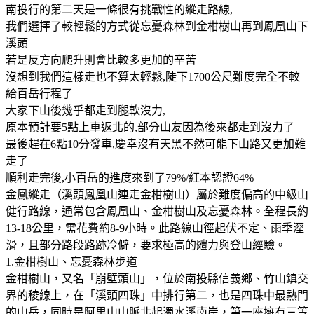
南投行的第二天是一條很有挑戰性的縱走路線,
我們選擇了較輕鬆的方式從忘憂森林到金柑樹山再到鳳凰山下
溪頭
若是反方向爬升則會比較多更加的辛苦
沒想到我們這樣走也不算太輕鬆,陡下1700公尺難度完全不較
給百岳行程了
大家下山後幾乎都走到腿軟沒力,
原本預計要5點上車返北的,部分山友因為後來都走到沒力了
最後趕在6點10分發車,慶幸沒有天黑不然可能下山路又更加難
走了
順利走完後,小百岳的進度來到了79%/紅本認證64%
金鳳縱走（溪頭鳳凰山連走金柑樹山）屬於難度偏高的中級山
健行路線，通常包含鳳凰山、金柑樹山及忘憂森林。全程長約
13-18公里，需花費約8-9小時。此路線山徑起伏不定、雨季溼
滑，且部分路段路跡冷僻，要求極高的體力與登山經驗。
1.金柑樹山、忘憂森林步道
金柑樹山，又名「崩壁頭山」，位於南投縣信義鄉、竹山鎮交
界的稜線上，在「溪頭四珠」中排行第二，也是四珠中最熱門
的山岳，同時是阿里山山脈北起濁水溪南岸，第一座擁有三等