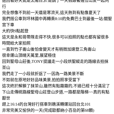
這回看好天氣是太陽日,於是請了一天假跟著幾位山友一起同
行
完全想像不到前一天還是寒流天,這天熱到有點像夏天了
我們搭公車到坪林國中再轉乘8:10的免費巴士到最後一站:關聖
宮下車
大約快9點起登
這天是永和哥帶隊走得不快,很多可以拍照的點也都有留很多
時間給大家拍照
一直到竹子崙山後怕會變天才有稍微加速登三角崙山
很幸運山頂晴天萬里,展望極佳
回到聖母山莊後,TONY提議走一小段烘聖縱走的路線去拍抹
茶山
我們走了一小段就折返了~~因為一路美景不斷
不如就在原地好好品味美景,拍拍照享受當下
這次終於解鎖了抹茶山,雖然有點霧霧的,不過已經十分滿足了
下山走傳統路線聖母山莊登山步道,一路都是階梯~~真的有點
厭世
趕上16:14的台灣好行搭車到礁溪轉運站回台北101
非常完美又愉快的一天(完成歐都納小百岳的第68顆)