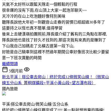
天氣不太好所以跟藍天隊走一個輕鬆的行程
很幸運的沒有下雨,在山頂上大家一起泡茶聊天~~
天冷冷的在山上吃泡麵好像特別美味
聽隊長說他大年初一到觀音山走春的習慣已經超過30多年了
這要持之以恆也真不簡單,值得學習
後來上去硬漢嶺拍團照前,隊長還介紹了舊有的三角點在那裡,
隊長說他也是找了好久才找到的,那這次我有來真的是賺到了
下山我自己加碼走了北橫古道第一段下山,
好險是自己騎車到這裡不然過年期間公車好像班次比較少要留
意一下班次異動的時間
繼續閱讀
5個月前
新北平溪｜搭公車去爬山｜終於完成12條微笑山線！（微笑山
線五分山系_菁桐煤礦段+平溪小黃山段+望古瀑布段）
國內旅遊
平溪/搭公車去爬山/微笑山線/五分山系
終於把12條微笑山線任務完成了!!!! 差一點就想放棄的路線!