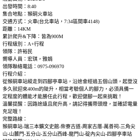
出發時間：8:40
集合地點：猴硐火車站
交通方式：火車(台北車站，7:34區間車4148)
距離：14KM
累計爬升&下降：皆為900M
行程級別：A+行程
領隊：許裕民
嚮導人員：宏琪，雅娟
領隊聯絡電話：0975-096970
行程介紹：
從猴硐車站縱走到四腳亭車站，沿途會經過五個山頭，起登沒
多久就迎來400m的陡升，相當考驗個人的腳力，必須具備一
定程度的體能才能勝任此行程，歡迎健腳一起來挑戰！
溫馨提醒：因路途遠且爬升高，請記得攜帶頭燈，並確認電量
充足哦！
完整路線：
猴硐車站-瑞三本鑛文史館-柴寮古道-周家古厝-萬善祠-三角尖
山-山麓門-五分山-五分山西峰-龍門山-碇內尖山-四腳亭車站