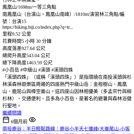
鳳凰山/1698m/一等三角點
南鳳凰山（台演山，鳳凰山南峰）/1810m/演習林三角點/編
號：台演15
https://hiking.biji.co/index.php?q=tr...
里程9.52 公里
花費時間5 小時 30 分鐘
高度落差927.64 公尺
總爬升高度543.04 公尺
總下降高度1463.59 公尺
#小百岳 #中級山 #溪頭 #溪頭四姝
「溪頭四姝」（或稱「溪頭四珠」）是指環繞在南投溪頭與杉
林溪森林遊樂區周邊的四座熱門中級山岳：金柑樹山、鳳凰
山、鹿屈山與樟空崙山。這四座山因林相優美（多孟宗竹與柳
杉林）、交通便利、且多為小百岳，是著名的避暑與森林浴健
行聖地。
繼續閱讀
6個月前
南投鹿谷｜半日輕鬆路線｜鹿谷小半天七連峰(大崙尾山-小坂