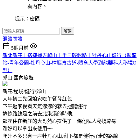
看內容。
提示：密碼
解鎖
繼續閱讀
5個月前
新北新莊｜搭捷運去爬山｜半日輕鬆路｜牡丹心山健行（迴龍
站-青年公園-牡丹心山-樟腦寮古道-體育大學到龍華科大秘境O
型）
郊山
國內旅遊
新莊/秘境/健行/郊山
大年初二先回娘家吃午餐發紅包
下午返家後看天氣涼涼的就去迴龍健行
這條路線是之前去北港溪的時候,
鄰座住在新莊的大哥熱心提供了一條他私人秘境路線
剛好可以拿出來使用~~
爬升不多只有一座牡丹心山,剩下都是健行好走的路線