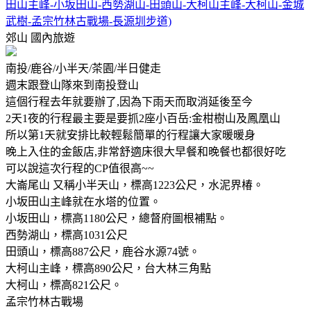
田山主峰-小坂田山-西勢湖山-田頭山-大柯山主峰-大柯山-金城
武樹-孟宗竹林古戰場-長源圳步道)
郊山
國內旅遊
南投/鹿谷/小半天/茶園/半日健走
週末跟登山隊來到南投登山
這個行程去年就要辦了,因為下雨天而取消延後至今
2天1夜的行程最主要是要抓2座小百岳:金柑樹山及鳳凰山
所以第1天就安排比較輕鬆簡單的行程讓大家暖暖身
晚上入住的金飯店,非常舒適床很大早餐和晚餐也都很好吃
可以說這次行程的CP值很高~~
大崙尾山 又稱小半天山，標高1223公尺，水泥界椿。
小坂田山主峰就在水塔的位置。
小坂田山，標高1180公尺，總督府圖根補點。
西勢湖山，標高1031公尺
田頭山，標高887公尺，鹿谷水源74號。
大柯山主峰，標高890公尺，台大林三角點
大柯山，標高821公尺。
孟宗竹林古戰場