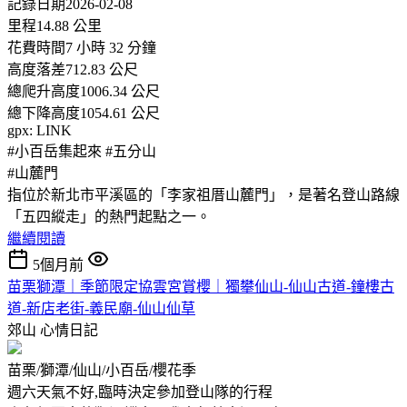
記錄日期2026-02-08
里程14.88 公里
花費時間7 小時 32 分鐘
高度落差712.83 公尺
總爬升高度1006.34 公尺
總下降高度1054.61 公尺
gpx: LINK
#小百岳集起來 #五分山
#山麓門
指位於新北市平溪區的「李家祖厝山麓門」，是著名登山路線
「五四縱走」的熱門起點之一。
繼續閱讀
5個月前
苗栗獅潭｜季節限定協雲宮賞櫻｜獨攀仙山-仙山古道-鐘樓古
道-新店老街-義民廟-仙山仙草
郊山
心情日記
苗栗/獅潭/仙山/小百岳/櫻花季
週六天氣不好,臨時決定參加登山隊的行程