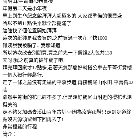
陽明山/平菁街42巷賞櫻
年假第二天是小年夜
早上到生命紀念館拜拜人超極多的,大家都準備的很豐盛
所以不到11點供桌就全部擺滿了
勉強找了個位置開始拜拜
這次的紙錢是我去買的,之前買過一次花了快1000
佩姨說我被騙了...我那知道
所以這次改去別間買,買之前先一下價錢2大包共130
天呀!我之前真的被詐騙了吧!
拜完拜回家才12點多,看著天氣那麼好就搭公車去平菁街賞櫻
一個人獨行輕鬆行,
走了一條之前沒有走過的平溪步道,再接鵝尾山水田-平菁街42
巷
雖然平菁街的花已經不多了,但是還好鵝尾山附近的櫻花也還
挺美的
走不夠又加碼去溪山百年古圳~~因為沒穿雨鞋只走到步道終
點沒去源頭留到下回再去了!
非常輕鬆的行程
簡介：