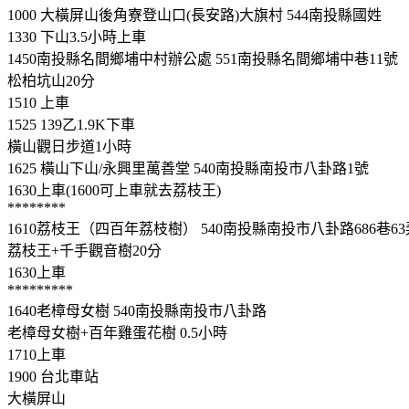
1000 大橫屏山後角寮登山口(長安路)大旗村 544南投縣國姓
1330 下山3.5小時上車
1450南投縣名間鄉埔中村辦公處 551南投縣名間鄉埔中巷11號
松柏坑山20分
1510 上車
1525 139乙1.9K下車
橫山觀日步道1小時
1625 橫山下山/永興里萬善堂 540南投縣南投市八卦路1號
1630上車(1600可上車就去荔枝王)
********
1610荔枝王（四百年荔枝樹） 540南投縣南投市八卦路686巷63
荔枝王+千手觀音樹20分
1630上車
*********
1640老樟母女樹 540南投縣南投市八卦路
老樟母女樹+百年雞蛋花樹 0.5小時
1710上車
1900 台北車站
大橫屏山