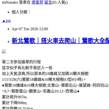
imNanako 發表在
痞客邦
留言
(0)
人氣(
)
個人分類：
▲top
Apr
07
Tue
2026
12:00
新北鶯歌｜搭火車去爬山｜鶯歌大全配(鶯
第二次參加遠翠的行程
這次似乎有比較平易近人一些
加上天氣涼爽,所以原本的18連峰又加碼16顆大榕樹
115/3/28(六)鶯歌18連峰&16棵大榕樹(O型8小時)。
●鶯歌18連峰&16棵大榕樹:北鶯山~鶯歌石山~展望峰~阿四坑山~龜公
~9,7~鶯歌蛋山~觀景山~忠義山10,12~西鶯山●
累計爬升997m,
累計下降998m,
累計距離19.754km,