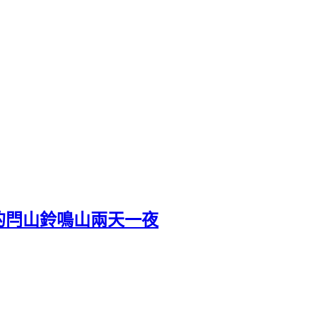
的閂山鈴鳴山兩天一夜