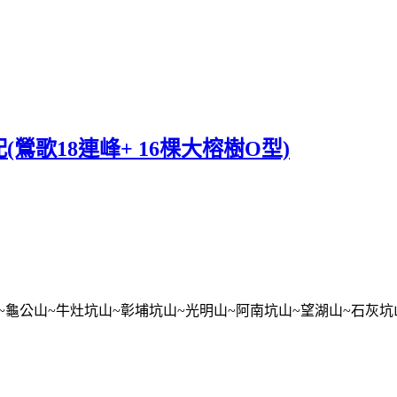
歌18連峰+ 16棵大榕樹O型)
山~牛灶坑山~彰埔坑山~光明山~阿南坑山~望湖山~石灰坑山~大榕樹1號~圳