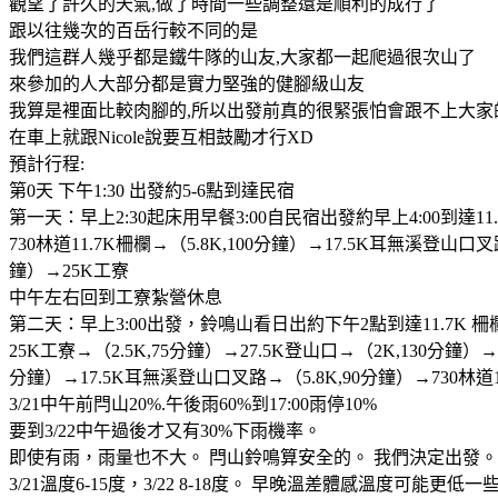
觀望了許久的天氣,做了時間一些調整還是順利的成行了
跟以往幾次的百岳行較不同的是
我們這群人幾乎都是鐵牛隊的山友,大家都一起爬過很次山了
來參加的人大部分都是實力堅強的健腳級山友
我算是裡面比較肉腳的,所以出發前真的很緊張怕會跟不上大家
在車上就跟Nicole說要互相鼓勵才行XD
預計行程:
第0天 下午1:30 出發約5-6點到達民宿
第一天：早上2:30起床用早餐3:00自民宿出發約早上4:00到達11
730林道11.7K柵欄→（5.8K,100分鐘）→17.5K耳無溪登山口叉
鐘）→25K工寮
中午左右回到工寮紮營休息
第二天：早上3:00出發，鈴鳴山看日出約下午2點到達11.7
25K工寮→（2.5K,75分鐘）→27.5K登山口→（2K,130分鐘）→
分鐘）→17.5K耳無溪登山口叉路→（5.8K,90分鐘）→730林道1
3/21中午前閂山20%.午後雨60%到17:00雨停10%
要到3/22中午過後才又有30%下雨機率。
即使有雨，雨量也不大。 閂山鈴鳴算安全的。 我們決定出發。
3/21溫度6-15度，3/22 8-18度。 早晚溫差體感溫度可能更低一