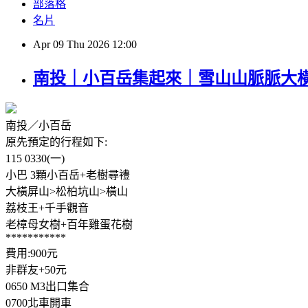
部落格
名片
Apr
09
Thu
2026
12:00
南投｜小百岳集起來｜雪山山脈脈大橫
南投／小百岳
原先預定的行程如下:
115 0330(一)
小巴 3顆小百岳+老樹尋禮
大橫屏山>松柏坑山>橫山
荔枝王+千手觀音
老樟母女樹+百年雞蛋花樹
***********
費用:900元
非群友+50元
0650 M3出口集合
0700北車開車