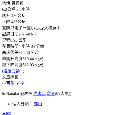
樂活 最輕鬆
6.2公裡 3.5小時
爬升 486公尺
下降 486公尺
實際只走了一座小百岳:大橫屏山
記錄日期2026-03-30
里程6.96 公里
花費時間4 小時 34 分鐘
高度落差376.56 公尺
總爬升高度519.44 公尺
總下降高度512.03 公尺
(繼續閱讀...)
文章標籤：
小百岳
老樹
imNanako 發表在
痞客邦
留言
(0)
人氣(
)
個人分類：
郊山
▲top