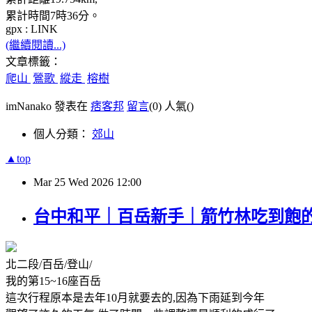
累計時間7時36分。
gpx : LINK
(繼續閱讀...)
文章標籤：
爬山
鶯歌
縱走
榕樹
imNanako 發表在
痞客邦
留言
(0)
人氣(
)
個人分類：
郊山
▲top
Mar
25
Wed
2026
12:00
台中和平｜百岳新手｜箭竹林吃到飽
北二段/百岳/登山/
我的第15~16座百岳
這次行程原本是去年10月就要去的,因為下雨延到今年