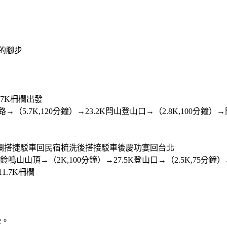
的腳步
.7K柵欄出發
路→（5.7K,120分鐘）→23.2K閂山登山口→（2.8K,100分鐘）
K 柵欄搭捷駁車回民宿梳洗後搭接駁車後慶功宴回台北
鈴鳴山山頂→（2K,100分鐘）→27.5K登山口→（2.5K,75分鐘）→
1.7K柵欄
些。