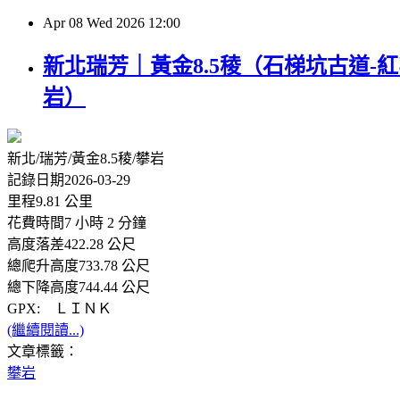
Apr
08
Wed
2026
12:00
新北瑞芳｜黃金8.5稜（石梯坑古道-紅
岩）
新北/瑞芳/黃金8.5稜/攀岩
記錄日期2026-03-29
里程9.81 公里
花費時間7 小時 2 分鐘
高度落差422.28 公尺
總爬升高度733.78 公尺
總下降高度744.44 公尺
GPX: ＬＩＮＫ
(繼續閱讀...)
文章標籤：
攀岩