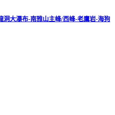
龍洞大瀑布-南雅山主峰/西峰-老鷹岩-海狗