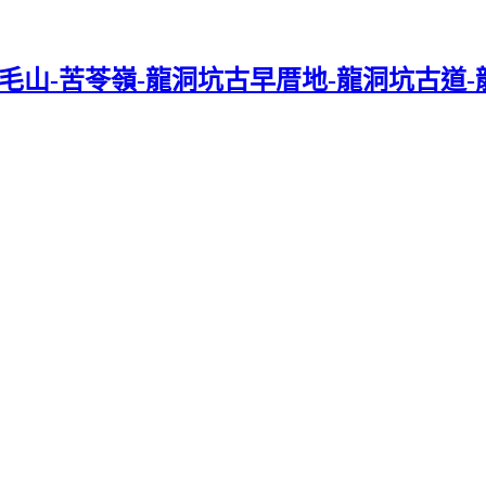
毛山-苦苓嶺-龍洞坑古早厝地-龍洞坑古道-