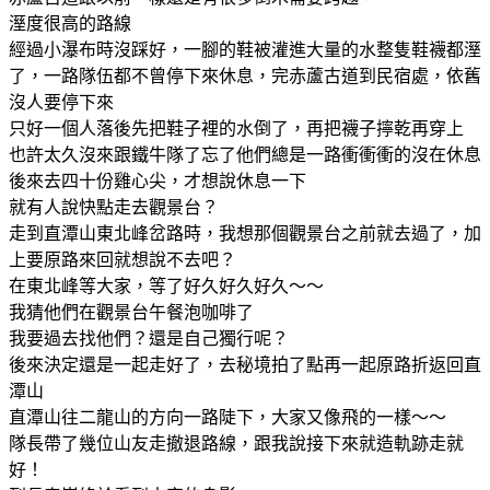
溼度很高的路線
經過小瀑布時沒踩好，一腳的鞋被灌進大量的水整隻鞋襪都溼
了，一路隊伍都不曾停下來休息，完赤蘆古道到民宿處，依舊
沒人要停下來
只好一個人落後先把鞋子裡的水倒了，再把襪子擰乾再穿上
也許太久沒來跟鐵牛隊了忘了他們總是一路衝衝衝的沒在休息
後來去四十份雞心尖，才想說休息一下
就有人說快點走去觀景台？
走到直潭山東北峰岔路時，我想那個觀景台之前就去過了，加
上要原路來回就想說不去吧？
在東北峰等大家，等了好久好久好久～～
我猜他們在觀景台午餐泡咖啡了
我要過去找他們？還是自己獨行呢？
後來決定還是一起走好了，去秘境拍了點再一起原路折返回直
潭山
直潭山往二龍山的方向一路陡下，大家又像飛的一樣～～
隊長帶了幾位山友走撤退路線，跟我說接下來就造軌跡走就
好！