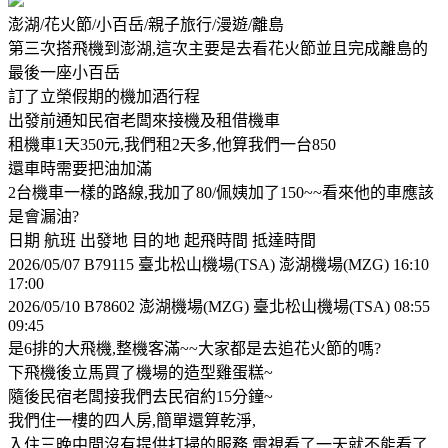
澎湖/花火節/小百岳/親子旅行/漫遊/離島
第三次搭飛機到澎湖,這次主要是去看花火節並且完成離島的
最後一座小百岳
訂了立榮假期的機加酒行程
出發前通知民宿老闆來接機及租借機車
租機車1天350元,我們租2天多,他算我們一台850
還車時需要把油加滿
2台機車一樣的路線,我加了80/佩姨加了150~~看來他的車應該
是會漏油?
日期 航班 出發地 目的地 起飛時間 抵達時間
2026/05/07 B7­9115 臺北松山機場(TSA) 澎湖機場(MZG) 16:10
17:00
2026/05/10 B7­8602 澎湖機場(MZG) 臺北松山機場(TSA) 08:55
09:45
是6排的大飛機,整機客滿~~大家都是去追花火節的嗎?
下飛機後立馬買了機場的造型雞蛋糕~
隨後民宿老闆接我們去民宿約15分鐘~
我們住一樓的四人房,簡單還算乾淨,
入住三晚中間沒有提供打掃的服務,電視看了一天就不能看了