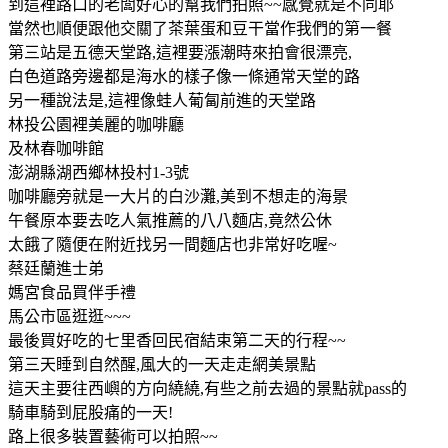
到這裡路口的老闆好心的幫我們拍照~~感覺就是不同耶
當然也順便跟他交關了茶葉蛋和豆干當作我們的第一餐
第三站是五德天堂路,這裡要漲潮時來拍會很漂亮,
白色道路旁邊都是海水的樣子像一條通常天堂的路
另一種說法是,這裡像蛙人葡匐前進的天堂路
林投公園裡美麗的咖啡廳
及林春咖啡館
澎湖縣湖西鄉林投村1-3號
咖啡廳旁就是一大片的白沙灘,美到不想走的海景
午餐原本要去吃人氣推薦的八八麵店,竟然公休
太餓了隨便在附近找另一間麵店也非常好吃喔~
蔡廷蘭進士弟
媽宮食品買伴手禮
馬公市區逛逛~~~
最後買好吃的七里香回民宿結束第二天的行程~~
第三天睡到自然醒,風大的一天走走網美景點
這天主要往西嶼的方向繞繞,有些之前去過的景點就pass的
騎車騎到屁股痛的一天!
路上很多裝置藝術可以拍照~~