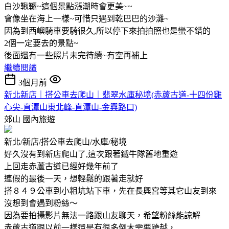
白沙鞦韆~這個景點漲潮時會更美~~
會像坐在海上一樣~可惜只遇到乾巴巴的沙灘~
因為到西嶼騎車要騎很久,所以停下來拍拍照也是蠻不錯的
2個一定要去的景點~
後面還有一些照片未完待續~有空再補上
繼續閱讀
3個月前
新北新店｜搭公車去爬山｜翡翠水庫秘境(赤蘆古道-十四份雞
心尖-直潭山東北峰-直潭山-金興路口)
郊山
國內旅遊
新北/新店/搭公車去爬山/水庫/秘境
好久沒有到新店爬山了,這次跟著鐵牛隊舊地重遊
上回走赤蘆古道已經好幾年前了
連假的最後一天，想輕鬆的跟著走就好
搭８４９公車到小粗坑站下車，先在長興宮等其它山友到來
沒想到會遇到粉絲～
因為要拍攝影片無法一路跟山友聊天，希望粉絲能諒解
赤蘆古道跟以前一樣還是有很多倒木需要跨越，