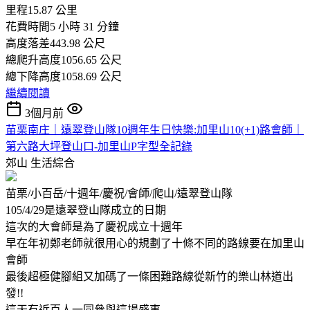
里程15.87 公里
花費時間5 小時 31 分鐘
高度落差443.98 公尺
總爬升高度1056.65 公尺
總下降高度1058.69 公尺
繼續閱讀
3個月前
苗栗南庄｜遠翠登山隊10週年生日快樂:加里山10(+1)路會師｜
第六路大坪登山口-加里山P字型全記錄
郊山
生活綜合
苗栗/小百岳/十週年/慶祝/會師/爬山/遠翠登山隊
105/4/29是遠翠登山隊成立的日期
這次的大會師是為了慶祝成立十週年
早在年初鄭老師就很用心的規劃了十條不同的路線要在加里山
會師
最後超極健腳組又加碼了一條困難路線從新竹的樂山林道出
發!!
這天有近百人一同參與這場盛事