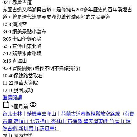
0:41 赤蘆古道
赤蘆古道又稱湖興古道，是條擁有200多年歷史的百年溪邊古
道，曾是清代連結赤皮湖與蘆竹濫兩地的先民要道
1:58 湖興宮
3:00 網美景點小瀑布
6:05 十四份雞心尖
6:55 直潭山東北峰
7:12 翡翠水庫秘境
8:16 直潭山
9:29 冒險開始 (路徑不明不建議獨行)
10:40保線路岔取右
11:22興華大道院
12:16脫困成功
繼續閱讀
3個月前
台北士林｜騎機車去爬山｜荷蘭古道春遊輕鬆放空路線（荷蘭
古道-高頂山-北五指山-杏林山-石梯嶺-擎天崗東峰-竹篙山-瑪
礁古道-新圳頭山-清風亭）
郊山
國內旅遊