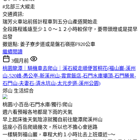
#北部三大縱走
交通資訊:
瑞芳火車站前搭計程車到五分山產道開始走
全段路程遙遠至少１０～１２小時較保守，要帶頭燈或是提早
出發
撤退點: 姜子寮步道或是盤石嶺搭F920公車
繼續閱讀
3個月前
桃園龍潭｜騎機車去爬山｜溪石縱走順便賞桐花(福山巖-溪州
山-520峰-愚公亭-新溪州山-雲霄飯店-石門水庫壩頂-石門勝景-
石門山-夫妻石-清水坑山-太元步道-溪州公園)
郊山
生活綜合
桃園/小百岳/石門水庫/獨行/爬山
週六看預報各地都是下雨的天氣
早上起床後天氣陰涼就獨自前往龍潭爬溪州山
這座小百岳爬過幾次，所以也不擔心會迷路
一樣騎到福山巖，車程大約１小時比去上班還近~～