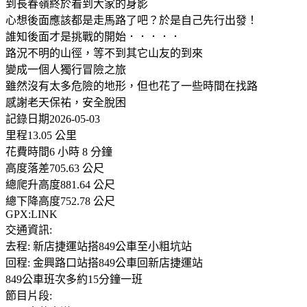
到長春嶺終於看到大家的身影
心想後面應該都是走馬路了吧？於是自己先行出發！
誰知後面才是挑戰的開始．．．．．
路況不明的山徑，等不到其它山友的到來
變成一個人獨行冒險之旅
雖然沒有太多危險的地形，但也花了一些時間在找路
感謝老天保祐，安全脫困
記錄日期2026-05-03
里程13.05 公里
花費時間6 小時 8 分鐘
高度落差705.63 公尺
總爬升高度881.64 公尺
總下降高度752.78 公尺
GPX:LINK
交通資訊:
去程: 新店捷運站搭849公車至小粗坑站
回程: 金興路口站搭849公車回新店捷運站
849公車班次多約15分鐘一班
節目片段: