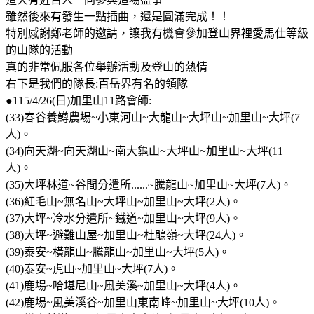
雖然後來有發生一點插曲，還是圓滿完成！！
特別感謝鄭老師的邀請，讓我有機會參加登山界裡愛馬仕等級
的山隊的活動
真的非常佩服各位舉辦活動及登山的熱情
右下是我們的隊長:百岳界有名的領隊
●115/4/26(日)加里山11路會師:
(33)春谷養鱒農場~小東河山~大龍山~大坪山~加里山~大坪(7
人)。
(34)向天湖~向天湖山~南大龜山~大坪山~加里山~大坪(11
人)。
(35)大坪林道~谷間分遣所......~騰龍山~加里山~大坪(7人)。
(36)紅毛山~無名山~大坪山~加里山~大坪(2人)。
(37)大坪~冷水分遣所~鐵道~加里山~大坪(9人)。
(38)大坪~避難山屋~加里山~杜鵑嶺~大坪(24人)。
(39)泰安~橫龍山~騰龍山~加里山~大坪(5人)。
(40)泰安~虎山~加里山~大坪(7人)。
(41)鹿場~哈堪尼山~風美溪~加里山~大坪(4人)。
(42)鹿場~風美溪谷~加里山東南峰~加里山~大坪(10人)。