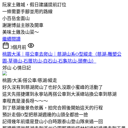
阮家土雞城，假日建議提前訂位
一條需要手腳並用的路線
小百岳金面山
謝謝博益主辦及開車
美味土雞及山菜～
繼續閱讀
3個月前
桃園大溪｜搭公車去爬山｜慈湖山系O型縱走（慈湖-雕塑公
園-草嶺山-石厝坑山-白石山-石龜坑山-頭寮山）
郊山
心情日記
桃園/大溪/搭公車/慈湖/縱走
好久沒有到慈湖爬山了也好久沒跟小蜜峰的活動了
這天先搭捷運到永寧站再搭公車到大溪總站換公車到慈湖
車程真是漫長呀～～～
到了慈湖後景色依舊，拍完合照後開始這天的行程
預計走個O型把慈湖週邊的山頭全都撿一撿
記得幾年前還是登山小白時跟泰山登山隊來過一回