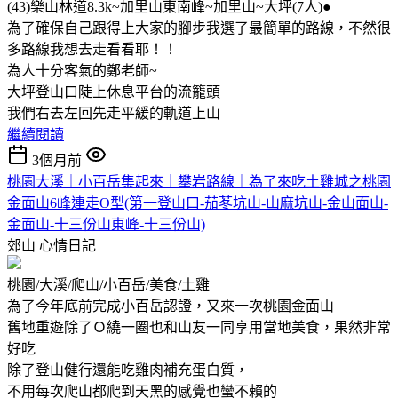
(43)樂山林道8.3k~加里山東南峰~加里山~大坪(7人)●
為了確保自己跟得上大家的腳步我選了最簡單的路線，不然很
多路線我想去走看看耶！！
為人十分客氣的鄭老師~
大坪登山口陡上休息平台的流籠頭
我們右去左回先走平緩的軌道上山
繼續閱讀
3個月前
桃園大溪｜小百岳集起來｜攀岩路線｜為了來吃土雞城之桃園
金面山6峰連走O型(第一登山口-茄苳坑山-山麻坑山-金山面山-
金面山-十三份山東峰-十三份山)
郊山
心情日記
桃園/大溪/爬山/小百岳/美食/土雞
為了今年底前完成小百岳認證，又來一次桃園金面山
舊地重遊除了Ｏ繞一圈也和山友一同享用當地美食，果然非常
好吃
除了登山健行還能吃雞肉補充蛋白質，
不用每次爬山都爬到天黑的感覺也蠻不賴的