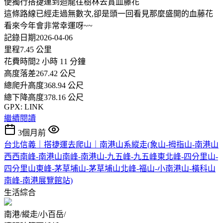
便獨行搭捷運到迴龍往樹林去賞血藤花
這條路線已經走過無數次,卻是頭一回看見那麼盛開的血藤花
看來今年會非常幸運呀~~
記錄日期2026-04-06
里程7.45 公里
花費時間2 小時 11 分鐘
高度落差267.42 公尺
總爬升高度368.94 公尺
總下降高度378.16 公尺
GPX: LINK
繼續閱讀
3個月前
台北信義｜搭捷運去爬山｜南港山系縱走(象山-拇指山-南港山
西西南峰-南港山南峰-南港山-九五峰-九五峰東北峰-四分里山-
四分里山東峰-茅草埔山-茅草埔山北峰-福山-小南港山-橫科山
南峰-南港展覽館站)
生活綜合
南港/縱走/小百岳/