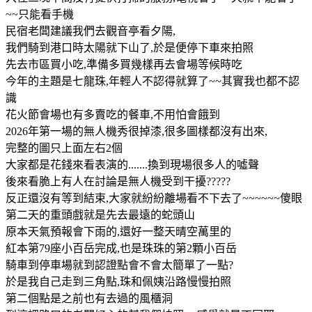
~~只能看手機
民宿老闆建議我們去觀音亭看夕陽,
我們騎到港口時太陽就下山了,於是便停下車來拍照
先去市區買小吃,準備多買幾樣再去會場等候時吃
今年的主題是七龍珠,年輕人不認得就算了~~其實我也都不認
識
花火節會場也有多賣吃的餐車,不用怕會餓到
2026年第一場的無人機秀很掉漆,很多圖樣都沒有出來,
完整的圖只上面左右2個
大家都是花錢來看表演的.......換到現場很多人的噓聲
後來看脆上有人在討論是無人機受到干擾?????
反正還沒有等到結束,大家就紛紛離場看不下去了~~~~~~傻眼
第二天的重頭戲就是先去最遠的蛇頭山
原本天氣預報會下雨的,還好一整天晴空萬里的
紅本第79座小百岳完成,也是珠珠的第2顆小百岳
騎車到停車場就到認證點會不會太簡單了一點?
於是我自己走到三角點,珠和佩姨沿路慢慢拍照
第二個點是之前也有去過的風櫃洞