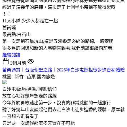
那裡覺得從慈湖走到溪州公園那裡的坪林好遠好遠還走到天黑
經過了這幾年的磨練，這次走了七個半小時還不覺得累呀
！！
11人小隊,少少人都走在一起
舊崗哨
最高點:白石山
第一次走到石龜坑山,這是五溪縱走必經的路線,一路攀爬
很多舊的回憶和新的人事物夾雜著,我們應該繼續向前看!
繼續閱讀
3個月前
苗栗通霄｜台版朝聖之路｜2026年白沙屯媽祖徒步進香初體驗
桃園 | 新竹 | 苗栗
國內旅遊
白沙屯/繞境/進香/回鑾/信仰
放在心裡好幾年想走的路線
今年終於勇敢踏出第一步，說真的非常感動的一趟旅行
聽了好幾年山友談起他們去走白沙屯徒步進香的經驗，原本就
一直想去走看看了
只是要一次請假那麼多天實在不可能