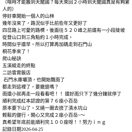
（啥時才能搬到天龍國？每天來回２小時到天龍國真是有夠累
人的）
停好車開始一個人的山林
幾年沒來了，路況似乎比前些年又更好了
四岔路上可愛的路標，後面往５２０峰之前還有一小段陡坡
從登山口到三角點約１小時完成，
時間似乎還早，所以打算再加碼走到石門山
桐花季來了！
爬山秘訣
五溪縱走的終點
二訪雲霄飯店
石門水庫壩頂，也開始飄雨了
都走到這裡了，要撤退嗎？
雨還小就再走一段看看吧！！ 還好雨只下了幾分鐘就停了
順利完成紅本認證的第７６座小百岳
原本要下山了，又繞一圈去撿了清水坑山
輕鬆的健行，開心又完成２座小百岳~～
真希望年底前能順利完１００座呀！！努力ｉｎｇ
記錄日期2026-04-25