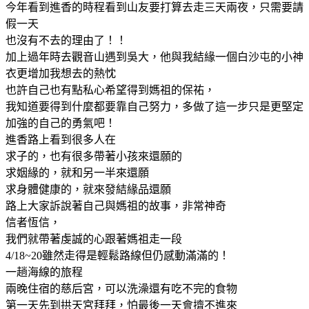
今年看到進香的時程看到山友要打算去走三天兩夜，只需要請
假一天
也沒有不去的理由了！！
加上過年時去觀音山遇到吳大，他與我結緣一個白沙屯的小神
衣更增加我想去的熱忱
也許自己也有點私心希望得到媽祖的保祐，
我知道要得到什麼都要靠自己努力，多做了這一步只是更堅定
加強的自己的勇氣吧！
進香路上看到很多人在
求子的，也有很多帶著小孩來還願的
求姻緣的，就和另一半來還願
求身體健康的，就來發結緣品還願
路上大家訴說著自己與媽祖的故事，非常神奇
信者恆信，
我們就帶著虔誠的心跟著媽祖走一段
4/18~20雖然走得是輕鬆路線但仍感動滿滿的！
一趟海線的旅程
兩晚住宿的慈后宮，可以洗澡還有吃不完的食物
第一天先到拱天宮拜拜，怕最後一天會擠不進來