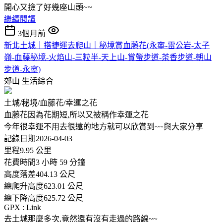
開心又撿了好幾座山頭~~
繼續閱讀
3個月前
新北土城｜搭捷運去爬山｜秘境賞血藤花(永寧-雷公岩-太子
嶺-血藤秘境-火焰山-三粒半-天上山-賞螢步道-茶香步道-朝山
步道-永寧)
郊山
生活綜合
土城/秘境/血藤花/幸運之花
血藤花因為花期短,所以又被稱作幸運之花
今年很幸運不用去很遠的地方就可以欣賞到~~與大家分享
記錄日期2026-04-03
里程9.95 公里
花費時間3 小時 59 分鐘
高度落差404.13 公尺
總爬升高度623.01 公尺
總下降高度625.72 公尺
GPX : Link
去土城那麼多次,竟然還有沒有走過的路線~~