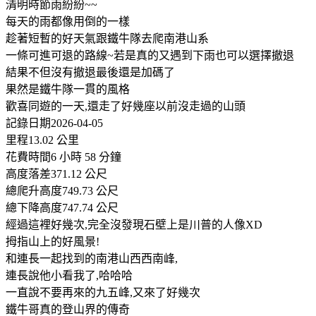
清明時節雨紛紛~~
每天的雨都像用倒的一樣
趁著短暫的好天氣跟鐵牛隊去爬南港山系
一條可進可退的路線~若是真的又遇到下雨也可以選擇撤退
結果不但沒有撤退最後還是加碼了
果然是鐵牛隊一貫的風格
歡喜同遊的一天,還走了好幾座以前沒走過的山頭
記錄日期2026-04-05
里程13.02 公里
花費時間6 小時 58 分鐘
高度落差371.12 公尺
總爬升高度749.73 公尺
總下降高度747.74 公尺
經過這裡好幾次,完全沒發現石壁上是川普的人像XD
拇指山上的好風景!
和連長一起找到的南港山西西南峰,
連長說他小看我了,哈哈哈
一直說不要再來的九五峰,又來了好幾次
鐵牛哥真的登山界的傳奇