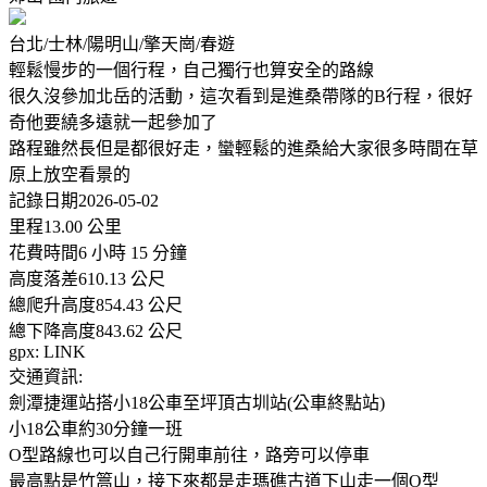
台北/士林/陽明山/擎天崗/春遊
輕鬆慢步的一個行程，自己獨行也算安全的路線
很久沒參加北岳的活動，這次看到是進桑帶隊的B行程，很好
奇他要繞多遠就一起參加了
路程雖然長但是都很好走，蠻輕鬆的進桑給大家很多時間在草
原上放空看景的
記錄日期2026-05-02
里程13.00 公里
花費時間6 小時 15 分鐘
高度落差610.13 公尺
總爬升高度854.43 公尺
總下降高度843.62 公尺
gpx: LINK
交通資訊:
劍潭捷運站搭小18公車至坪頂古圳站(公車終點站)
小18公車約30分鐘一班
O型路線也可以自己行開車前往，路旁可以停車
最高點是竹篙山，接下來都是走瑪礁古道下山走一個O型