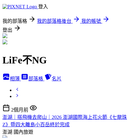
登入
我的部落格
我的部落格後台
我的帳號
登出
LiFe不NG
相簿
部落格
名片
2個月前
澎湖｜搭飛機去爬山｜2026 澎湖國際海上花火節《七龍珠
Z》暨四大離島小百岳終於完成
澎湖
國內旅遊