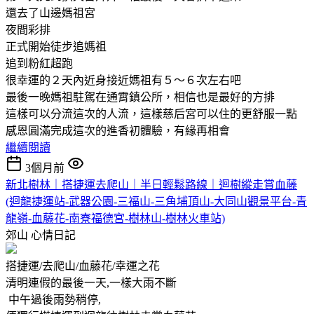
還去了山邊媽祖宮
夜間彩排
正式開始徒步追媽祖
追到粉紅超跑
很幸運的２天內近身接近媽祖有５～６次左右吧
最後一晚媽祖駐駕在通霄鎮公所，相信也是最好的方排
這樣可以分流這次的人流，這樣慈后宮可以住的更舒服一點
感恩圓滿完成這次的進香初體驗，有緣再相會
繼續閱讀
3個月前
新北樹林｜搭捷運去爬山｜半日輕鬆路線｜迴樹縱走賞血藤
(迴龍捷運站-武器公園-三福山-三角埔頂山-大同山觀景平台-青
龍嶺-血藤花-南寮福德宮-樹林山-樹林火車站)
郊山
心情日記
搭捷運/去爬山/血藤花/幸運之花
清明連假的最後一天,一樣大雨不斷
中午過後雨勢稍停,