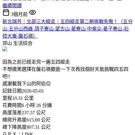
繼續閱讀
3個月前
新北瑞芳｜北部三大縱走｜五四縱走第二刷挑戰失敗！（五分
山-五分山西峰-頂子寮山-望古山-荖寮山-中窯尖-姜子寮山-石
硿大崙-盤石嶺）
郊山
生活綜合
因為之前已經走完一遍五四縱走
不想摸黑選擇在盤石嶺撤退~~下次再找個好天氣挑戰四五四
吧!!
感謝載我下山的阿伯😊
記錄日期2026-05-01
里程10.31 公里
花費時間6 小時 26 分鐘
高度落差237.57 公尺
總爬升高度615.69 公尺
總下降高度807.31 公尺
ＧＰＸ：LINK