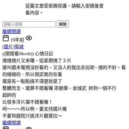
這篇文章受密碼保護，請輸入密碼後查
看內容。
解鎖
繼續閱讀
19年前
[國片]傷城
((閒閒看Movie))
心情日記
燒燒燒片又來囉，這星期燒了２片
誰叫週末電視沒好看的，又沒人約我出去玩呢~ 燒的不好，看
的暗暗的．所以很認真的在看
還是有一點點搞不清楚就是了
整體而言，還算不錯看囉 梁朝偉、金城武 帥到一個不行
超帥的
比很多洋片還不錯看喔！
呵～～～所以咧，要支持國片喔
不要到戲院只挑洋片觀賞拉～
繼續閱讀