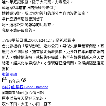
哇～年底銀根緊，除了大同案，力霸案外，
連這家2年前拍照的婚紗店也倒了
婚禮還沒辦，所以當初簽訂的部分內容也沒辦法拿了
拿什麼週年慶就更別想了
呵～這樣跟新聞報導的比起來，
我還不算是最慘的。
TVBS更新日期:2007/01/24 12:43 記者:楊致中
台北縣板橋「環球影城」婚紗公司，疑似欠債無預警倒閉，有
廠商收不到貨款，揚言搬走婚紗抵債，更多趕在年底前結婚的
新人，婚紗還沒拍，就損失好幾萬，甚至有好幾對新人今天要
結婚，趕來化妝穿婚紗，才發現店已經倒閉，急得請隔壁店家
幫忙。
繼續閱讀
19年前
[洋片]血鑽石 Blood Diamond
((閒閒看Movie))
心情日記
原本以為今天是好天氣的，
哎～下雨，大雨，小雨一直下