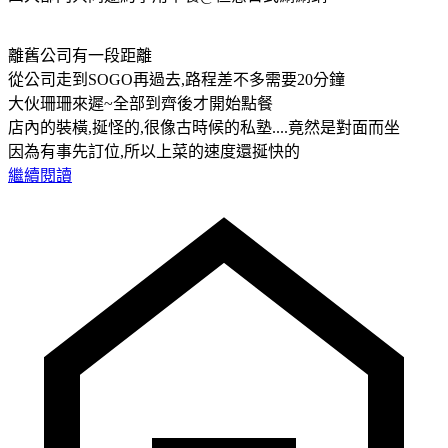
離舊公司有一段距離
從公司走到SOGO再過去,路程差不多需要20分鐘
大伙珊珊來遲~全部到齊後才開始點餐
店內的裝橫,挻怪的,很像古時候的私塾....竟然是對面而坐
因為有事先訂位,所以上菜的速度還挻快的
繼續閱讀