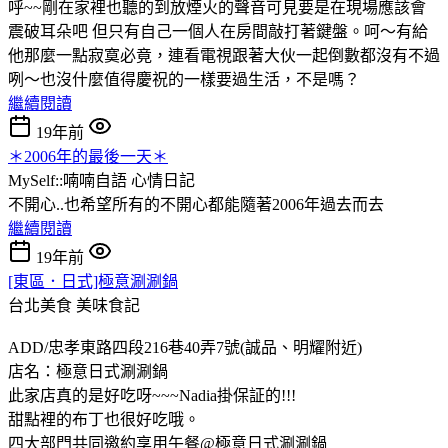
呼~~剛在家裡也聽的到放煙火的聲音可見要是在現場應該會
震破耳朵吧 但只有自己一個人在房間敲打著鍵盤。呵～有給
他那麼一點寂寞必竟，連看電視跟著大伙一起倒數都沒有不過
咧～也沒什麼值得慶祝的一樣要過生活，不是嗎？
繼續閱讀
19年前
＊2006年的最後一天＊
MySelf::喃喃自語
心情日記
不開心..也希望所有的不開心都能隨著2006年過去而去
繼續閱讀
19年前
[東區．日式]極意涮涮鍋
台北美食
美味食記
ADD/忠孝東路四段216巷40弄7號(誠品、明耀附近)
店名：極意日式涮涮鍋
此家店真的是好吃呀~~~Nadia掛保証的!!!
甜點裡的布丁也很好吃哦。
四大部門共同邀約享用午餐@極意日式涮涮鍋