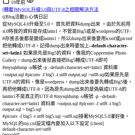
19年前
[轉載]MySQL升級5.0與UTF-8之相關解決方法
((Blog活動))
心情日記
從MySQL4.0升級至5.0。
首先把資料dump出來 。由於先前用
4.0時我的資料是存成latin1，不管是Big5或是wordpress的UTF-
8存進去後都是變成lantin1，所以dump出來後要用iconf或piconf
把他轉成UTF-8，記得dump出來時要加上
–default-character-
set=latin1
如果原先是Big5的資料，像我的Coppermine Photo
Gallery，dump出來後就直接把Big5轉成UTF-8即可
#mysqldump -u帳號 -p –default-character-set=latin1 資料庫
>output.sql #piconv -f big5 -t utf8 output.sql >utf8.sql如果原先是
UTF-8的資料，像是wordpress，dump出來後要先轉成Big5後，
再把他轉成UTF-8，因為原先dump出來的是偽裝成UTF-8的
lantin1不是真正的UTF-8 #mysqldump -u帳號 -p –default-
character-set=latin1 資料庫 >output.sql #piconv -f utf8 -t big5
output.sql > big5.sql
#piconv -f big5 -t utf8 big5.sql >utf8.sql接著MySQL5.0灌好後，
MySQL的my.cnf設定檔內要加入以下設定 [client]
default-character-set=utf8
[mysqld]