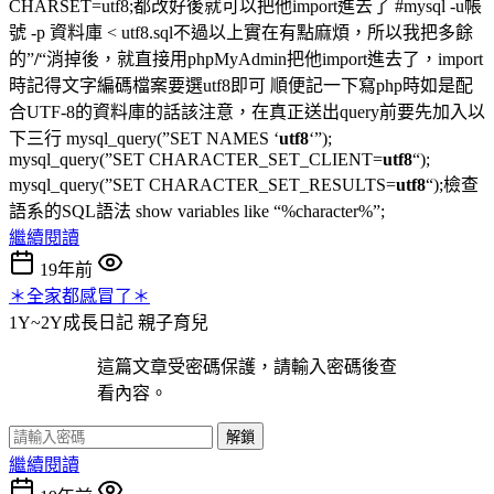
CHARSET=utf8;都改好後就可以把他import進去了 #mysql -u帳
號 -p 資料庫 < utf8.sql不過以上實在有點麻煩，所以我把多餘
的”
/
“消掉後，就直接用phpMyAdmin把他import進去了，import
時記得文字編碼檔案要選utf8即可 順便記一下寫php時如是配
合UTF-8的資料庫的話該注意，在真正送出query前要先加入以
下三行 mysql_query(”SET NAMES ‘
utf8
‘”);
mysql_query(”SET CHARACTER_SET_CLIENT=
utf8
“);
mysql_query(”SET CHARACTER_SET_RESULTS=
utf8
“);檢查
語系的SQL語法 show variables like “%character%”;
繼續閱讀
19年前
＊全家都感冒了＊
1Y~2Y成長日記
親子育兒
這篇文章受密碼保護，請輸入密碼後查
看內容。
解鎖
繼續閱讀