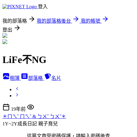
登入
我的部落格
我的部落格後台
我的帳號
登出
LiFe不NG
相簿
部落格
名片
19年前
＊ㄇㄟˇ ㄇㄟˇ & ㄅㄨˇ ㄅㄨˇ＊
1Y~2Y成長日記
親子育兒
這篇文章受密碼保護，請輸入密碼後查