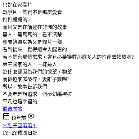
只好在家看片
戰爭片，其實不是那麼愛看
打打殺殺的，
而且又是在講述在非洲的故事
黑人．黑馬馬的，看不清楚
剛開始還以為又是爛片一部
看到後來，覺得還令人醒思的
若不是有那個需求，會有必要犠牲那麼多人的性命去換取嗎?
第三國家的人，一樣是人
為什麼卻因為我們的欲望，物望
而被迫家庭破碎，妻離子散呢?
所以，故事告訴我們
不要老是想追求一個夢幻緍禮拉
平凡也是幸福的
繼續閱讀
19年前
＊肚子圓滾滾＊
1Y~2Y成長日記