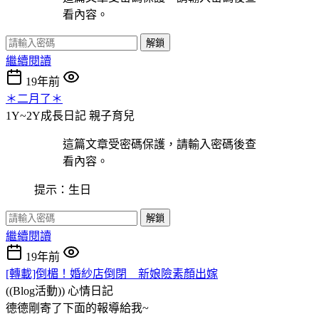
看內容。
解鎖
繼續閱讀
19年前
＊二月了＊
1Y~2Y成長日記
親子育兒
這篇文章受密碼保護，請輸入密碼後查
看內容。
提示：生日
解鎖
繼續閱讀
19年前
[轉載]倒楣！婚紗店倒閉 新娘險素顏出嫁
((Blog活動))
心情日記
德德剛寄了下面的報導給我~