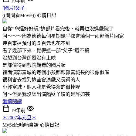
19年前
[國片]父子
((閒閒看Movie))
心情日記
自從”命運好好玩”這部片看完後，就再也沒進戲院了
呵～～～因為德德每個星期幾乎都會燒個一兩部新片回家
連百事達預付的５百元也花不到
看了幾部下來，覺得這一部”父子”還不賴
沒想到台灣卻還沒有上映
是部值得到戲院觀看的國片喔
裡面演郭富城的每個小孩都跟郭富城長的很像似喔
很利害去找到這些會演戲又長得的人
小郭富城，個人我是覺得演的很棒喔
呵～但是我沒認出演隔壁丫姨的是許如芸
繼續閱讀
19年前
＊2007年元旦＊
MySelf::喃喃自語
心情日記