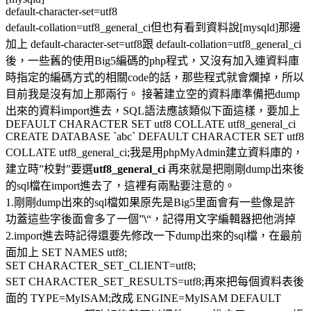
default-character-set=utf8
default-collation=utf8_general_ci但也有看到資料說[mysqld]那邊
加上 default-character-set=utf8跟 default-collation=utf8_general_ci
後，一些舊的使用Big5編碼的php程式，又沒有加入連資料庫
時指定的編碼方式的相關code的話，那些程式就會爛掉，所以
目前我是沒有加上那兩行。 接著建立空的資料庫準備把dump
出來的資料import進去，SQL語法應該類似下面這樣，要加上
DEFAULT CHARACTER SET utf8 COLLATE utf8_general_ci
CREATE DATABASE `abc` DEFAULT CHARACTER SET utf8
COLLATE utf8_general_ci;我是用phpMyAdmin建立資料庫的，
建立時”校對”要選
utf8_general_ci
再來就是把剛剛dump出來後
的sql檔在import進去了，這裡有兩點要注意的。
1.剛剛dump出來的sql檔如果原先是Big5里面會有一些像是許
功蓋這些字後面會多了一個”
\
“，記得用文字編輯器把他消掉
2.import進去時記得還要先修改一下dump出來的sql檔，在最前
面加上 SET NAMES utf8;
SET CHARACTER_SET_CLIENT=utf8;
SET CHARACTER_SET_RESULTS=utf8;再來把每個資料表後
面的 TYPE=MyISAM;改成 ENGINE=MyISAM DEFAULT