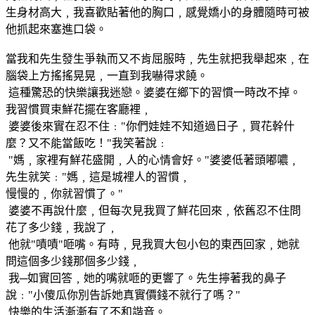
生身材高大﹐我喜歡貼著他的胸口﹐感覺嬌小的身體隨時可被
他抓起來塞進口袋。
當我和先生發生爭執而又不肯屈服時﹐先生就把我舉起來﹐在
腦袋上方搖搖晃晃﹐一直到我嚇得求饒。
這種驚恐的快樂讓我迷戀。婆婆在鄉下的習慣一時改不掉。
我習慣買束鮮花擺在客廳裡﹐
婆婆後來實在忍不住﹕"你們娃娃不知道過日子﹐買花幹什
麼？又不能當飯吃！"我笑著說﹕
"媽﹐家裡有鮮花盛開﹐人的心情會好。"婆婆低著頭嘟噥﹐
先生就笑﹕"媽﹐這是城裡人的習慣﹐
慢慢的﹐你就習慣了。"
婆婆不再說什麼﹐但每次見我買了鮮花回來﹐依舊忍不住問
花了多少錢﹐我說了﹐
他就"嘖嘖"咂嘴。有時﹐見我買大包小包的東西回家﹐她就
問這個多少錢那個多少錢﹐
我─如實回答﹐她的嘴就咂的更響了。先生擰著我的鼻子
說﹕"小傻瓜你別告訴她真實價錢不就行了嗎？"
快樂的生活漸漸有了不和諧音。