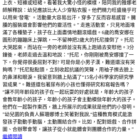
上衣、短褲或短裙。看著我大驚小怪的模樣，陪同我的雅娜老
師解釋說：幼兒應該比大人少穿點衣服。他們精力旺盛幾乎可
以用來‘發電’ 。活動量大容易出汗，穿多了反而容易感冒。臃
腫的服裝還會影響他們的靈活性。” 走進活動室，只見地面堆
滿了各種墊子，孩子在上面盡情地翻滾嬉戲。6歲的喬安娜在
圓形的蹦蹦床上彈跳，一不留神把2歲大的托尼撞倒了。托尼
大哭起來，而站在一旁的老師並沒有馬上跑過去安慰他。3分
鐘後，老師走過去溫和地說：“托尼，你剛剛被喬安娜撞了一
下，你覺得很委屈對不對? 可是你是小男子漢，難道還沒有哭
夠嗎？”托尼點點頭，立刻收起抗議的哭聲，用袖子擦去臉上
的鼻涕和眼淚。我留意到牆上貼滿了“15名小科學家的研究學
習成果 ”。難道還包著尿布的小孩也懂得研究和寫報告嗎？
“讓不同年齡段的孩子在一起玩耍的好處就是，年齡大的孩子
會教年齡小的孩子，年齡小的孩子會主動模倣年齡大的孩子。
他們在一起製作東西，牆上所展示的成果就是他們的小發明。
”幼兒園的負責人蘇珊娜博士笑著對我說,“這種教育模式能激
發孩子勤動手動腦，主動團結合作。比如，配對遊戲、合作拼
圖、合辦聚會等，讓孩子從小就能體會到團體合作的力量。”
繼續閱讀