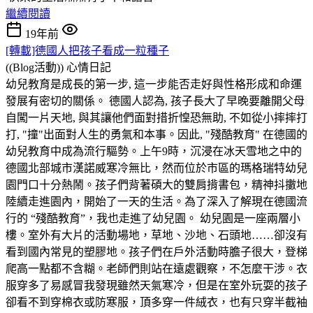
繼續閱讀
19年前
[轉載]德國人把孩子看成一粒種子
((Blog活動))
心情日記
幼兒教育是成長的第一步, 這一步能否走好與性格形成和命運
發展有密切的關係。 德國人認為, 孩子長大了早晚要離開父母
自闖一片天地, 與其讓他們面對措折惶恐無助, 不如從小摔摔打
打, "撞"出面對人生的勇氣和本事。因此, "殘酷教育" 在德國的
幼兒教育中成為流行驅勢。上午9時，沉浸在冰天雪地之中的
德國北部城市漢諾威寒冷無比，然而位於市區的瑪格瑞特幼兒
園門口十分熱鬧。孩子們背著碩大的雙肩揹書包，精神抖擻地
陸續走進園內，開始了一天的生活。為了深入了解現在德國流
行的 “殘酷教育”，我也走進了幼兒園。 幼兒園是一座兩層小
樓。室外有大片的活動場地，草地、沙地、石頭地……卻沒有
看到國內常見的塑膠地。孩子們在戶外活動時膽子很大，登梯
爬高一點都不含糊。老師們則站在遠處觀察，不怎麼干涉。衣
服穿多了易感冒我發現雖然天氣寒冷，但是在室外玩耍的孩子
卻看不到穿棉衣或防寒服，頂多穿一件絨衣，也有只穿半截袖