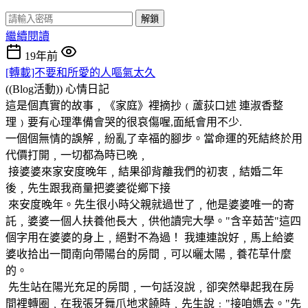
解鎖
繼續閱讀
19年前
[轉載]不要和所愛的人嘔氣太久
((Blog活動))
心情日記
這是個真實的故事﹐《家庭》裡摘抄﹙蘆荻口述 連淑香整
理﹚要有心理準備會哭的很哀傷喔,面紙會用不少.
一個個無情的誤解﹐紛亂了幸福的腳步。當命運的死結終於用
代價打開﹐一切都為時已晚﹐
接婆婆來家安度晚年﹐結果卻背離我們的初衷﹐結婚二年
後﹐先生跟我商量把婆婆從鄉下接
來安度晚年。先生很小時父親就過世了﹐他是婆婆唯一的寄
託﹐婆婆一個人扶養他長大﹐供他讀完大學。"含辛茹苦"這四
個字用在婆婆的身上﹐絕對不為過！ 我連連說好﹐馬上給婆
婆收拾出一間南向帶陽台的房間﹐可以曬太陽﹐養花草什麼
的。
先生站在陽光充足的房間﹐一句話沒說﹐卻突然舉起我在房
間裡轉圈﹐在我張牙舞爪地求饒時﹐先生說﹕"接咱媽去。"先