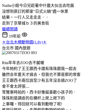
Nadia小妞今日兒趁著中什邀大伙出去吃飯
沒想到原訂的那家”日式火鍋”週一休業
結果，一行人又走走走．．
走到了京華城ｂ３的美食街
繼續閱讀
19年前
＊台北木柵動物園(1.8y)＊
台北市
國內旅遊
Rita年年去ZOO去不膩喔
今年她約了王王跟西卡還有珠珠跟我一起去
雖然去年夏天才過去，但我也不算是那的常客
王王跟西卡兩位說至少有五年沒去過ZOO了
會不會太誇張....
等覽車時拍的，西卡好像挻喜歡小孩子的．
珠珠則是調皮的在欄杆上爬上爬下的
上車囉，待回就可以看到動物了呢!
進爬行館前．．先跟假的動物拍拍拍．．