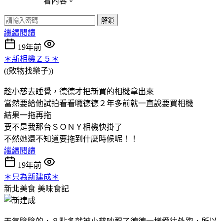
看內容。
解鎖
繼續閱讀
19年前
＊新相機Ｚ５＊
((敗物找樂子))
趁小慈去睡覺，德德才把新買的相機拿出來
當然要給他試拍看看囉德德２年多前就一直說要買相機
結果一拖再拖
要不是我那台ＳＯＮＹ相機快掛了
不然她還不知道要拖到什麼時候呢！！
繼續閱讀
19年前
＊只為新建成＊
新北美食
美味食記