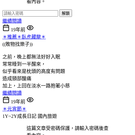
看內容。
解鎖
繼續閱讀
19年前
＊推薦＊臥虎藏龍＊
((敗物找樂子))
之前，晚上都無法好好入眠
常常睡到一半醒來，
似乎看來是枕頭的高度有問題
造成頸部酸痛
加上，上回在淡水一路抱著小慈
繼續閱讀
19年前
＊元宵節＊
1Y~2Y成長日記
國內旅遊
這篇文章受密碼保護，請輸入密碼後查