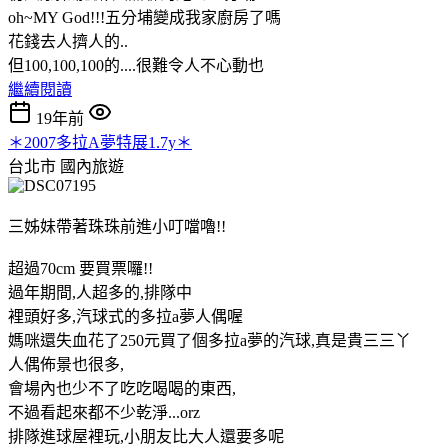
oh~MY God!!!五分埔變成我家廚房了嗎
花錢去人擠人的..
但100,100,100的....很難令人不心動也
繼續閱讀
19年前
＊2007多拉A夢特展1.7y＊
台北市
國內旅遊
三姊妹帶著珠珠前進小叮噹嚕!!
超過70cm 要買票囉!!
過年期間,人超多的,排隊中
裡頭好多,汽球式的多拉a夢人偶喔
媽咪還失血花了250元買了個多拉a夢的汽球,真是貴三三丫
人偶佈景也很多,
會場內也少不了吃吃喝喝的東西,
不過看起來都不少乾淨...orz
排隊進球屋裡玩,小朋友比大人還要多呢