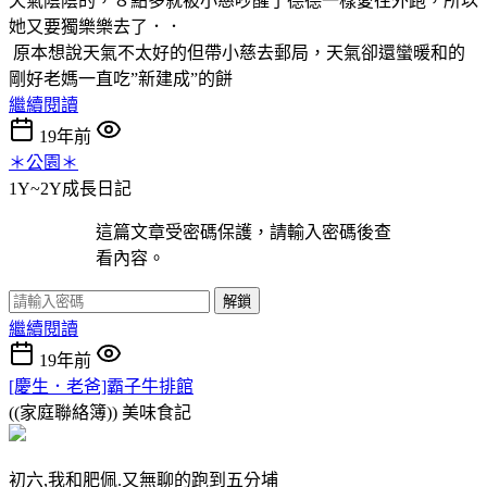
天氣陰陰的，８點多就被小慈吵醒了德德一樣愛往外跑，所以
她又要獨樂樂去了．．
原本想說天氣不太好的但帶小慈去郵局，天氣卻還蠻暖和的
剛好老媽一直吃”新建成”的餅
繼續閱讀
19年前
＊公園＊
1Y~2Y成長日記
這篇文章受密碼保護，請輸入密碼後查
看內容。
解鎖
繼續閱讀
19年前
[慶生．老爸]霸子牛排館
((家庭聯絡簿))
美味食記
初六,我和肥佩.又無聊的跑到五分埔