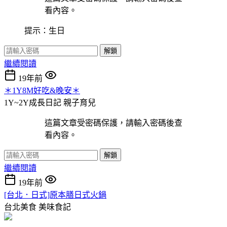
看內容。
提示：生日
解鎖
繼續閱讀
19年前
＊1Y8M好吃&晚安＊
1Y~2Y成長日記
親子育兒
這篇文章受密碼保護，請輸入密碼後查
看內容。
解鎖
繼續閱讀
19年前
[台北．日式]原本膳日式火鍋
台北美食
美味食記