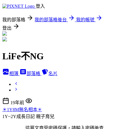
登入
我的部落格
我的部落格後台
我的帳號
登出
LiFe不NG
相簿
部落格
名片
19年前
＊1Y8M無名相本＊
1Y~2Y成長日記
親子育兒
這篇文章受密碼保護，請輸入密碼後查