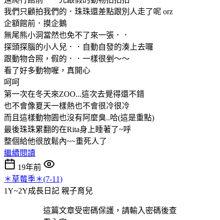
我們只顧拍我們的．珠珠還差點跟別人走了呢 orz
企額館前．摸企鵝
無尾熊小洞當然也免不了來一張．．
探頭探腦的小人兒．．自動自發的湊上去囉
跟動物合照，假的．．一樣很剉～～
看了好多動物喔，真開心
呵呵
第一次在冬天來ZOO...這次去覺得還不錯
也不會像夏天一樣熱也不會很冷很冷
而且這樣動物園也沒有阿麼臭..哈(這是重點)
最後珠珠累翻的在Rita身上睡著了~呼
整個給他很放鬆內~~重死人了
繼續閱讀
19年前
＊草莓季＊(7-11)
1Y~2Y成長日記
親子育兒
這篇文章受密碼保護，請輸入密碼後查