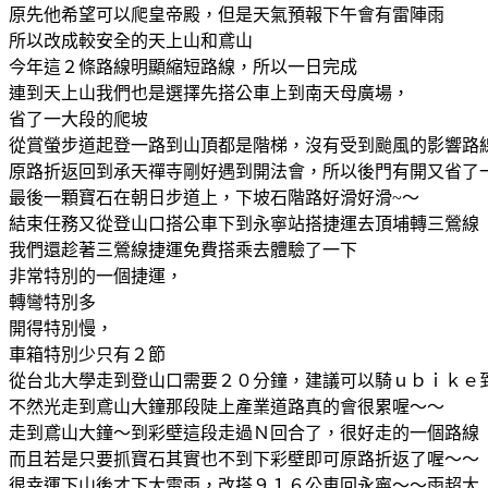
原先他希望可以爬皇帝殿，但是天氣預報下午會有雷陣雨
所以改成較安全的天上山和鳶山
今年這２條路線明顯縮短路線，所以一日完成
連到天上山我們也是選擇先搭公車上到南天母廣場，
省了一大段的爬坡
從賞螢步道起登一路到山頂都是階梯，沒有受到颱風的影響路
原路折返回到承天禪寺剛好遇到開法會，所以後門有開又省了
最後一顆寶石在朝日步道上，下坡石階路好滑好滑~～
結束任務又從登山口搭公車下到永寧站搭捷運去頂埔轉三鶯線
我們還趁著三鶯線捷運免費搭乘去體驗了一下
非常特別的一個捷運，
轉彎特別多
開得特別慢，
車箱特別少只有２節
從台北大學走到登山口需要２０分鐘，建議可以騎ｕｂｉｋｅ
不然光走到鳶山大鐘那段陡上產業道路真的會很累喔～～
走到鳶山大鐘～到彩壁這段走過Ｎ回合了，很好走的一個路線
而且若是只要抓寶石其實也不到下彩壁即可原路折返了喔～～
很幸運下山後才下大雷雨，改搭９１６公車回永寧～～雨超大