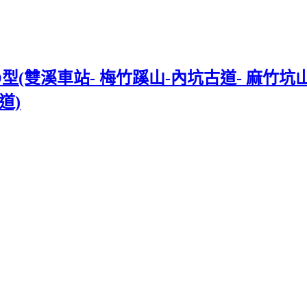
雙溪車站- 梅竹蹊山-內坑古道- 麻竹坑山-
道)