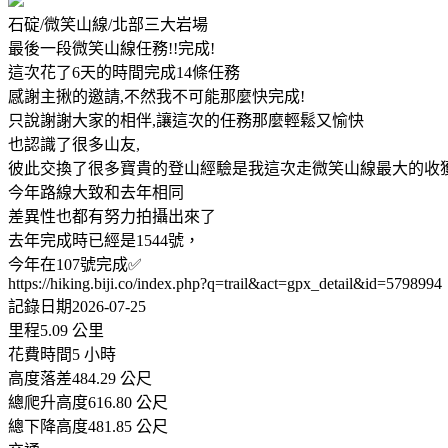
石碇/微笑山線/北部三大岩場
最後一段微笑山線任務!!完成!
這次花了6天的時間完成14條任務
感謝主揪的邀請,不然我不可能那麼快完成!
只說謝謝大家的相伴,讓這次的任務那麼輕鬆又愉快
也認識了很多山友,
彼此交換了很多寶貴的登山經驗是我這次走微笑山線最大的收
今年路線大致和去年相同
差異性也都有努力拍攝出來了
去年完成時已經是1544號，
今年在107號完成✅
https://hiking.biji.co/index.php?q=trail&act=gpx_detail&id=5798994
記錄日期2026-07-25
里程5.09 公里
花費時間5 小時
高度落差484.29 公尺
總爬升高度616.80 公尺
總下降高度481.85 公尺