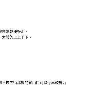
線非常乾淨好走，
一大段的上上下下，
到三峽老街那裡的登山口可以停車較省力