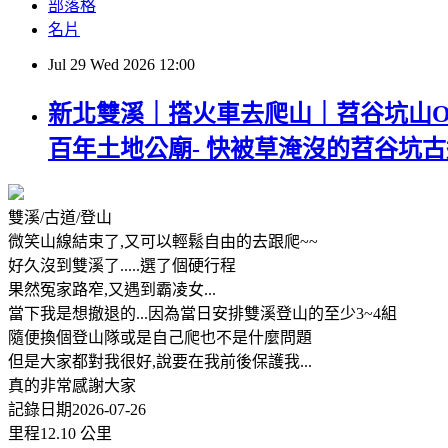
部落格
名片
Jul
29
Wed
2026
12:00
新北雙溪｜搭火車去爬山｜苕谷坑山O型(
百年土地公廟- 快被草淹沒的苕谷坑古
雙溪/古道/登山
微笑山線結束了,又可以輕鬆自由的去跟爬~~
好久沒到雙溪了.....選了個硬行程
果然冤家路窄,又遇到霸凌女...
當下我是想撤退的...因為當日安排雙溪登山的至少3~4組
隨便換個登山隊或是自己爬也不是什麼問題
但是大家都對我很好,說要在我前後保護我...
真的非常感謝大家
記錄日期2026-07-26
里程12.10 公里