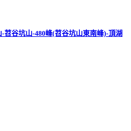
苕谷坑山-480峰(苕谷坑山東南峰)-頂湖