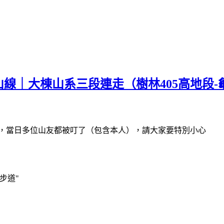
山線｜大棟山系三段連走（樹林405高地段
人，當日多位山友都被叮了（包含本人），請大家要特別小心
步道"