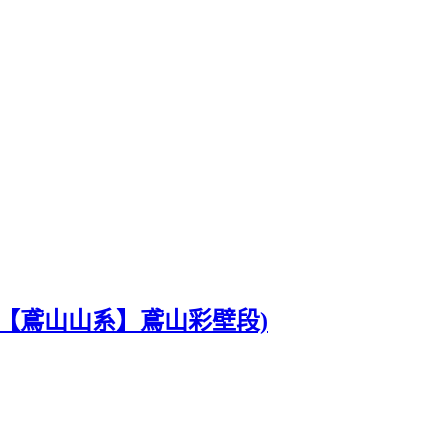
【鳶山山系】鳶山彩壁段)