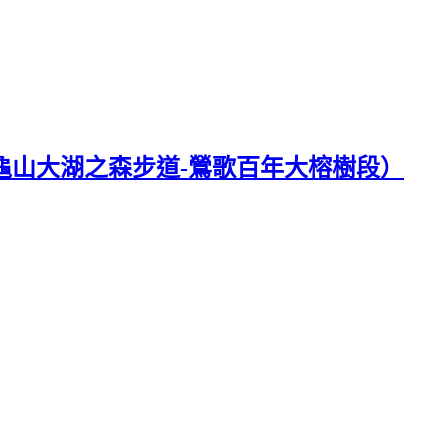
-龜山大湖之森步道-鶯歌百年大榕樹段）