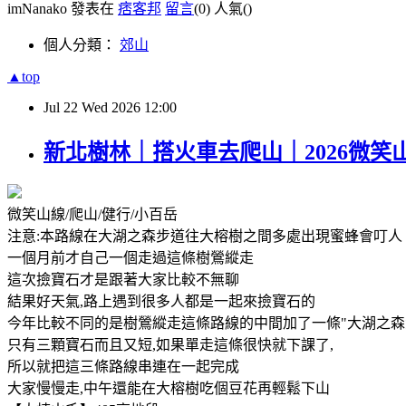
imNanako 發表在
痞客邦
留言
(0)
人氣(
)
個人分類：
郊山
▲top
Jul
22
Wed
2026
12:00
新北樹林｜搭火車去爬山｜2026微笑
微笑山線/爬山/健行/小百岳
注意:本路線在大湖之森步道往大榕樹之間多處出現蜜蜂會叮
一個月前才自己一個走過這條樹鶯縱走
這次撿寶石才是跟著大家比較不無聊
結果好天氣,路上遇到很多人都是一起來撿寶石的
今年比較不同的是樹鶯縱走這條路線的中間加了一條"大湖之森
只有三顆寶石而且又短,如果單走這條很快就下課了,
所以就把這三條路線串連在一起完成
大家慢慢走,中午還能在大榕樹吃個豆花再輕鬆下山