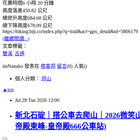
花費時間6 小時 20 分鐘
高度落差450.82 公尺
總爬升高度684.68 公尺
總下降高度678.09 公尺
https://hiking.biji.co/index.php?q=trail&act=gpx_detail&id=5806179
(繼續閱讀...)
文章標籤：
雙溪
古道
imNanako 發表在
痞客邦
留言
(0)
人氣(
)
個人分類：
郊山
▲top
Jul
28
Tue
2026
12:00
新北石碇｜搭公車去爬山｜2026微笑山
帝殿東峰-皇帝殿666公車站)