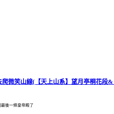
爬微笑山線(【天上山系】望月亭桐花段&
剩最後一條皇帝殿了