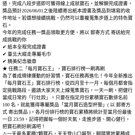
道，完成八段步道即可獲得線上成就寶石，並解鎖完成證書，
獎品預計2026/06/01之後陸續寄出紙本證書及獎品到填寫的收
件地址。若還想接續挑戰，仍然可以重複蒐集步道上的特色寶
石。
今年的完成任務一獎品領取更方便，將以 郵寄方式 寄送給完
成挑戰的你
✔ 紙本全程完成證書
✔ 臺北大縱走專屬毛巾
✔ 精美紀念徽章
★ 任務二「每月寶石王」，寶石排行榜一刷再刷
為了養成規律運動的好習慣，寶石任務再進化！今年全新推出
「每月寶石王」寶石排行榜，從四月至十一月，每個月都會指
定挑戰路段，邀請大家天天上線蒐集寶石，一天一刷，把健行
當成日常的「行灶跤」。只要在指定月份累積寶石數排名前
100 名，就能獲得專屬獎品「當月寶石造型杯墊」( 以 郵寄方
式 寄出獎品 )。各月份排行榜的寶石累積將統計至當月份最後
一日 23:59，記得把握每一個好天氣，走進步道、開心健行，
把寶石刷好刷滿吧！
⚠️一天最多累積7顆寶石，天天登山口報到，腳踏實地累積成