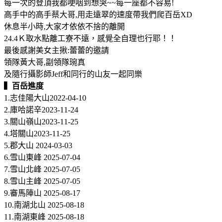
每一次的登頂我都哽咽到想哭~~每一座都不容易!
高手中的高手蔡大哥,用走遠翠的速度帶我們爬百岳XD
休息半小時,大家才依依不捨的離開
24.4Ｋ取水點離工寮不遠，感覺全自理也行耶！！
最後感謝美女主揪:蕾蕾的邀請
領隊黃大哥,副領隊琬真
及隨行攝影師Jeff和同行的山友一起同樂
▍百岳進度
1.志佳陽大山2022-04-10
2.庫哈諾辛2023-11-24
3.關山嶺山2023-11-25
4.塔關山2023-11-25
5.郡大山 2024-03-03
6.雪山東峰 2025-07-04
7.雪山北峰 2025-07-05
8.雪山主峰 2025-07-05
9.審馬陣山 2025-08-17
10.南湖北山 2025-08-18
11.南湖東峰 2025-08-18