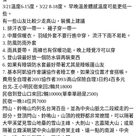
3/21溫度6-15度，3/22 8-18度。 早晚溫差體感溫度可能更低一
些。
有一些山友比較少走高山，裝備上建議
1. 排汗衣穿一帶一， 襪子穿一帶一
2. 中層保暖衣， 羽絨外套不要行進中穿， 流汗下雨不易乾。
3. 防風防雨外套
4. 雨具要帶。 雨褲也有保暖功能，晚上睡覺冷可以穿
5. 登山袋最好放一個防水袋再裝東西
6. 如果有睡袋防水套最好帶著尤其是睡帳篷山友
7. 基本阿凱協作會讓協作者睡工寮，如果沒位置才會搭帳。
費用全自理者2693協作者3993/高山保險自理3日約4百多元
台北-王小明民宿來回2輛共18000
民宿到登山口來回2輛10000(單車單趟是2500)
民宿一晚14位共7000
閂山、鈴鳴山均列名台灣百岳，並為中央山脈北二段縱走的一
部分。登頂閂山、鈴鳴山，山頂的視野都非常遼闊，可以隔著
大甲溪望見雪山地壘的雪山主峰、大劍山、志嘉陽大山；或是
隔著立霧溪眺望中央山脈的奇萊主峰、遠一點的南湖、中央