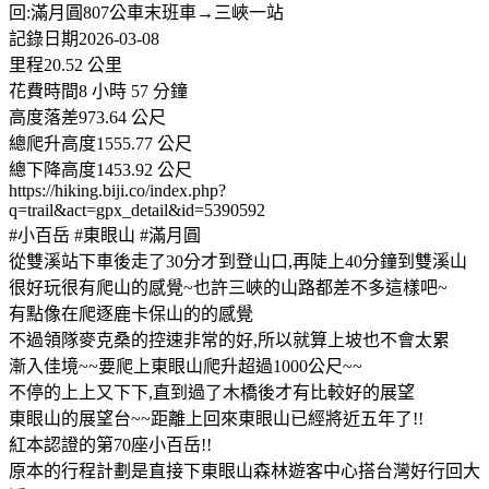
回:滿月圓807公車末班車→三峽一站
記錄日期2026-03-08
里程20.52 公里
花費時間8 小時 57 分鐘
高度落差973.64 公尺
總爬升高度1555.77 公尺
總下降高度1453.92 公尺
https://hiking.biji.co/index.php?
q=trail&act=gpx_detail&id=5390592
#小百岳 #東眼山 #滿月圓
從雙溪站下車後走了30分才到登山口,再陡上40分鐘到雙溪山
很好玩很有爬山的感覺~也許三峽的山路都差不多這樣吧~
有點像在爬逐鹿卡保山的的感覺
不過領隊麥克桑的控速非常的好,所以就算上坡也不會太累
漸入佳境~~要爬上東眼山爬升超過1000公尺~~
不停的上上又下下,直到過了木橋後才有比較好的展望
東眼山的展望台~~距離上回來東眼山已經將近五年了!!
紅本認證的第70座小百岳!!
原本的行程計劃是直接下東眼山森林遊客中心搭台灣好行回大