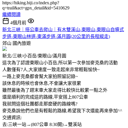
https://hiking.biji.co/index.php?
q=trail&act=gpx_detail&id=5410629
繼續閱讀
4個月前
新北三峽｜搭公車去爬山｜有木雙溪山-東眼山-東眼山自導式
步道-東眼山林道-東滿步道-滿月圓(20公里的長程縱走)
郊山
國內旅遊
新北/三峽/小百岳/東眼山/滿月圓
這次為了認證東眼山小百岳,所以第一次參加麥克桑的活動
人數僅有7人,大家速度一致走起來非常輕鬆愉快~
一路上麥克桑都會幫大家拍照留記錄~
該休息的時候也會休息,不會讓大家很累
雖然最後為了趕末車大家走得比較快比較累一點之外
還是順利的完成這的路線,平安搭上807公車
我就問這個社團都走那麼硬的路線嗎?
麥克桑說他們也是有輕鬆的路線,希望我下次還能再來參加^^
交通資訊:
去:三峽一站→(807公車 8:30開)→雙溪站