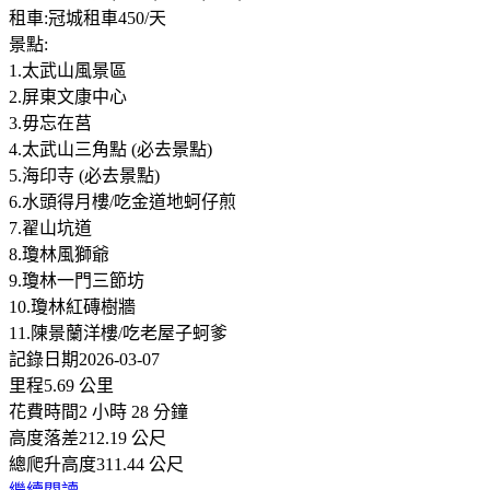
租車:冠城租車450/天
景點:
1.太武山風景區
2.屏東文康中心
3.毋忘在莒
4.太武山三角點 (必去景點)
5.海印寺 (必去景點)
6.水頭得月樓/吃金道地蚵仔煎
7.翟山坑道
8.瓊林風獅爺
9.瓊林一門三節坊
10.瓊林紅磚樹牆
11.陳景蘭洋樓/吃老屋子蚵爹
記錄日期2026-03-07
里程5.69 公里
花費時間2 小時 28 分鐘
高度落差212.19 公尺
總爬升高度311.44 公尺