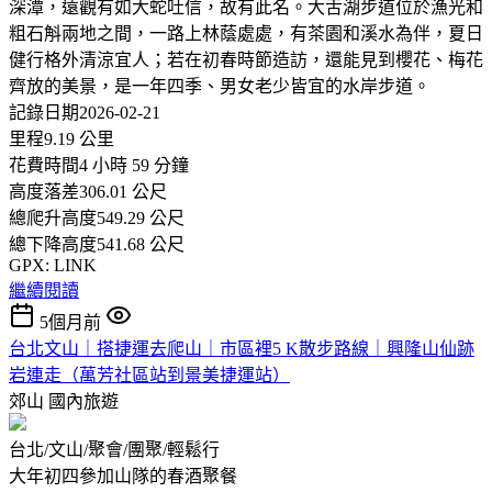
深潭，遠觀有如大蛇吐信，故有此名。大舌湖步道位於漁光和
粗石斛兩地之間，一路上林蔭處處，有茶園和溪水為伴，夏日
健行格外清涼宜人；若在初春時節造訪，還能見到櫻花、梅花
齊放的美景，是一年四季、男女老少皆宜的水岸步道。
記錄日期2026-02-21
里程9.19 公里
花費時間4 小時 59 分鐘
高度落差306.01 公尺
總爬升高度549.29 公尺
總下降高度541.68 公尺
GPX: LINK
繼續閱讀
5個月前
台北文山｜搭捷運去爬山｜市區裡5 K散步路線｜興隆山仙跡
岩連走（萬芳社區站到景美捷運站）
郊山
國內旅遊
台北/文山/聚會/團聚/輕鬆行
大年初四參加山隊的春酒聚餐