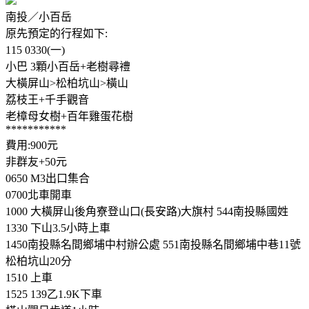
南投／小百岳
原先預定的行程如下:
115 0330(一)
小巴 3顆小百岳+老樹尋禮
大橫屏山>松柏坑山>橫山
荔枝王+千手觀音
老樟母女樹+百年雞蛋花樹
***********
費用:900元
非群友+50元
0650 M3出口集合
0700北車開車
1000 大橫屏山後角寮登山口(長安路)大旗村 544南投縣國姓
1330 下山3.5小時上車
1450南投縣名間鄉埔中村辦公處 551南投縣名間鄉埔中巷11號
松柏坑山20分
1510 上車
1525 139乙1.9K下車