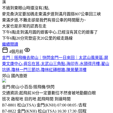
溪
不過到東眼山時還沒有2點,
麥克桑決定要加碼走東滿步道到滿月圓搭807公車回三峽
東滿步道,不難走卻是我們有搭公車的時間壓力~
大家也是非常的認真在走
下午6點走到滿月圓的遊客中心,已經沒有其它的遊客了
下午6點20分完登這次20公里的縱走路線
繼續閱讀
4個月前
金門｜搭飛機去爬山｜快閃金門一日來回｜太武山風景區-屏
東文康中心-毋忘在莒-太武山三角點-海印寺-水頭得月樓-翟山
坑道-瓊林一門三節坊-瓊林紅磚樹牆-陳景蘭洋樓
郊山
國內旅遊
金門/爬山/小百岳/搭飛機/快閃
交通資訊:起飛前30分一定要劃位不然會被地勤翻白眼
班次 啟程地 目的地 起飛時間 到達時間
B7-8801 松山(TSA) 金門(KNH) 07:00 08:05 /去程
B7-8822 金門(KNH) 松山(TSA) 16:30 17:30 /回程