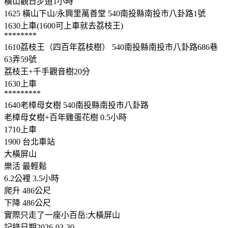
橫山觀日步道1小時
1625 橫山下山/永興里萬善堂 540南投縣南投市八卦路1號
1630上車(1600可上車就去荔枝王)
********
1610荔枝王（四百年荔枝樹） 540南投縣南投市八卦路686巷
63弄59號
荔枝王+千手觀音樹20分
1630上車
*********
1640老樟母女樹 540南投縣南投市八卦路
老樟母女樹+百年雞蛋花樹 0.5小時
1710上車
1900 台北車站
大橫屏山
樂活 最輕鬆
6.2公裡 3.5小時
爬升 486公尺
下降 486公尺
實際只走了一座小百岳:大橫屏山
記錄日期2026-03-30