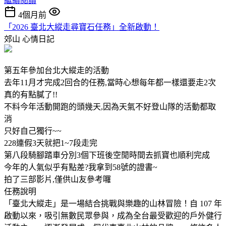
繼續閱讀
4個月前
「2026 臺北大縱走尋寶石任務」全新啟動！
郊山
心情日記
第五年參加台北大縱走的活動
去年11月才完成2回合的任務,當時心想每年都一樣還要走2次
真的有點膩了!!
不料今年活動開跑的頭幾天,因為天氣不好登山隊的活動都取
消
只好自己獨行~~
228連假3天就把1~7段走完
第八段騎腳踏車分別3個下班後空閒時間去抓寶也順利完成
今年的人氣似乎有點差?我拿到58號的證書~
拍了三部影片,僅供山友參考囉
任務說明
「臺北大縱走」是一場結合挑戰與樂趣的山林冒險！自 107 年
啟動以來，吸引無數民眾參與，成為全台最受歡迎的戶外健行