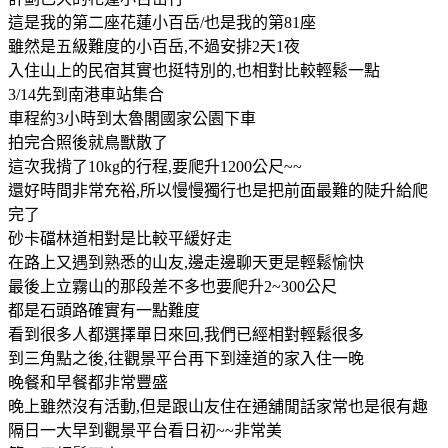
這是我的第二座花蓮小百岳/也是我的第81座
雖然是五級難度的小百岳,不過安排2天1夜
入住山上的民宿其實也挺特別的,也相對比較輕鬆一點
3/14先到南港車站集合
車程約3小時到太魯閣國家公園下車
拍完合照後就鳥獸散了
這次我揹了10kg的行程,要爬升1200公尺~~
還好時間非常充裕,所以慢慢獨行也是把前面最難的陡升給爬
完了
砂卡礑林道相對是比較平緩好走
在路上又遇到熟悉的山友,邊走邊聊天更是輕鬆愉快
最後上立霧山的那段差不多也要爬升2~300公尺
都是石頭路確實有一點難度
看到很多人都選擇單日來回,我們已經相對輕鬆很多
到三角點之後,往觀景平台再下到達道的家入住一晚
晚餐和早餐都非常豐盛
晚上雖然沒有活動,但是跟山友住在通舖閒話家常也是很有趣
隔日一大早到觀景平台看日初~~非常美