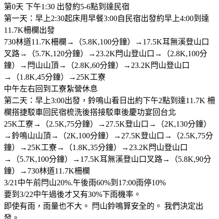
第0天 下午1:30 出發約5-6點到達民宿
第一天：早上2:30起床用早餐3:00自民宿出發約早上4:00到達
11.7K柵欄出發
730林道11.7K柵欄→（5.8K,100分鐘）→17.5K耳無溪登山口
叉路→（5.7K,120分鐘）→23.2K閂山登山口→（2.8K,100分
鐘）→閂山山頂→（2.8K,60分鐘）→23.2K閂山登山口
→（1.8K,45分鐘）→25K工寮
中午左右回到工寮紮營休息
第二天：早上3:00出發，鈴鳴山看日出約下午2點到達11.7K 柵
欄搭捷駁車回民宿梳洗後搭接駁車後慶功宴回台北
25K工寮→（2.5K,75分鐘）→27.5K登山口→（2K,130分鐘）
→鈴鳴山山頂→（2K,100分鐘）→27.5K登山口→（2.5K,75分
鐘）→25K工寮→（1.8K,35分鐘）→23.2K閂山登山口
→（5.7K,100分鐘）→17.5K耳無溪登山口叉路→（5.8K,90分
鐘）→730林道11.7K柵欄
3/21中午前閂山20%.午後雨60%到17:00雨停10%
要到3/22中午過後才又有30%下雨機率。
即使有雨，雨量也不大。 閂山鈴鳴算安全的。 我們決定出
發。