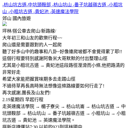
-枋山坑古道-中坑頭鞍部 -枋山坑山 -番子坑越嶺古道 -小粗坑
山 -小粗坑古道 -貴妃池 -英速魔法學院
郊山
國內旅遊
坪林/搭公車去爬山/新路線/
大年初三和山友的歡樂行程~~
爬山還是需要跟對的人一起爬
聽了好多山中的趣事和八卦~好像連爬坡都不會覺得累了耶!!
這個行程要特別感謝阿魯米大哥默默的付出整理山徑
尤其是小粗坑古道 → 貴妃池這段路徑溼滑而小條,他把路清的
非常好走
希望大家能把握賞味期多去走踏山徑
不過待草再長高時無法想像這條路線要如何行走了!
再次感謝,團長及山友們!
2.19星期四 早起行程
走英速魔法學院 → 楣子寮尖 → 枋山坑崙 → 枋山坑古道 → 中
坑頭鞍部 → 枋山坑山 → 番子坑越嶺古道 → 小粗坑山 → 小粗
坑古道 → 貴妃池 → 英速魔法學院。
搭新店捷運站7:30 以前的923到坪林國中