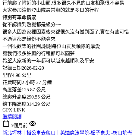
行前爬了附近的小山頭,很多很久不見的山友相聚很不容易
大家參加這個登山隊最常辦的就是多日的行程
特別有革命情感
從不認識到熟識都是緣分~~
很多人因為家裡因素後來都很久沒有碰到面了,實在有些可惜
不過這都是緣份不能強求
一個很歡樂的社團,謝謝每位山友及領隊的厚愛
讓我們很多許願的行程都可以圓夢
希望大家新的一年都可以越來越順利及平安
記錄日期2026-02-20
里程4.98 公里
花費時間2 小時 27 分鐘
高度落差125.87 公尺
總爬升高度290.55 公尺
總下降高度314.29 公尺
GPX:LINK
繼續閱讀
5個月前
新北坪林｜搭公車去爬山｜英速魔法學院-楣子寮尖 -枋山坑崙