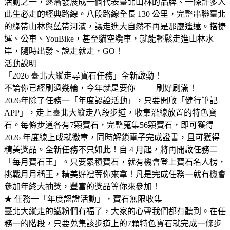
活動之一，逐漸發展成一個代表臺北山林的品牌、一條許多人
此生必走的經典路線。八段路線全長 130 公里，完整串聯臺北
的綠帶山林與藍帶河濱，讓走進大自然不再是那麼遙遠。搭捷
運、公車、YouBike，甚至貓空纜車，就能輕鬆走進山林水
岸，隨時出發、說走就走，GO！
活動說明
「2026 臺北大縱走尋寶石任務」全新啟動！
不論你已經刷過幾輪，今年就是要你 —— 刷好刷滿！
2026年除了任務一「年度認證活動」，只要開啟「健行筆記
APP」，走上臺北大縱走八段步道，收集沿線放置的特色寶
石。每條步道各有7顆寶石，完整蒐集56顆寶石，即可獲得
2026 年度線上成就徽章，同時解鎖電子完成證書，且可獲得
精美獎品。全新任務不只如此！自 4 月起，將再開啟任務二
「每月寶石王」。只要累積寶石，就有機會登上寶石名人榜，
挑戰月月稱王，精美好禮等你來拿！凡是完成任務一就有機會
參加年終大抽獎，豐富的獎品等你來參加！
★ 任務一「年度認證活動」，寶石無限收集
臺北大縱走的鐵粉們有福了，大家的心聲我們都有聽到。在任
務一的階段，只要蒐集該步道上的7顆特色寶石就完成一條步