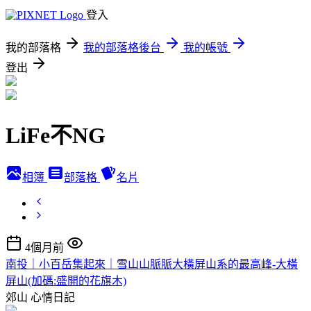
登入
我的部落格
我的部落格後台
我的帳號
登出
LiFe不NG
相簿
部落格
名片
4個月前
南投｜小百岳集起來｜雪山山脈脈大橫屏山系的最高峰-大橫
屏山(加碼:盛開的花旗木)
郊山
心情日記