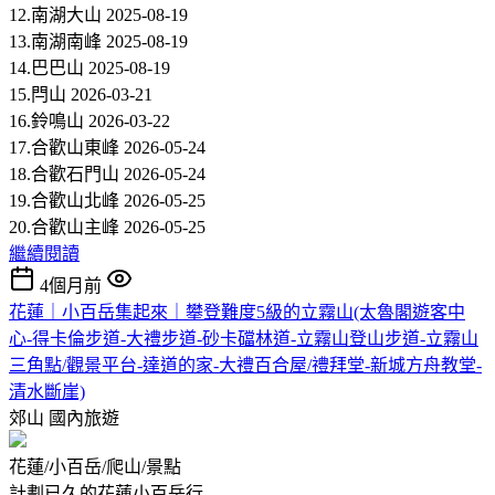
12.南湖大山 2025-08-19
13.南湖南峰 2025-08-19
14.巴巴山 2025-08-19
15.閂山 2026-03-21
16.鈴鳴山 2026-03-22
17.合歡山東峰 2026-05-24
18.合歡石門山 2026-05-24
19.合歡山北峰 2026-05-25
20.合歡山主峰 2026-05-25
繼續閱讀
4個月前
花蓮｜小百岳集起來｜攀登難度5級的立霧山(太魯閣遊客中
心-得卡倫步道-大禮步道-砂卡礑林道-立霧山登山步道-立霧山
三角點/觀景平台-達道的家-大禮百合屋/禮拜堂-新城方舟教堂-
清水斷崖)
郊山
國內旅遊
花蓮/小百岳/爬山/景點
計劃已久的花蓮小百岳行