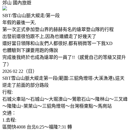
郊山
國內旅遊
SBT/雪山山脈大縱走/第一段
年假的最後一天,
第一次正式參加登山界的赫赫有名的遠翠登山隊的行程
出發前還很怕跟不上,因為也連續走了好幾天了
還好當日領隊和山友們人都很好,都有稍微等一下我XD
也體驗到下課要用跑的傳說
完成後我終於也成為遠翠的一員了!!（感覺自己的等級又提升
了）
2026 02 22（日）
SBT雪山山脈大縱走第一段(範圍:三貂角燈塔-大溪漁港),這天
逆走了前面的部分路段
行程:
石城火車站～石城山～大堀澳山～鶯歌石山～隆林山～三叉峰
～隆隆山~萊萊山～三貂角燈塔～台灣極東點～馬崗站
交通：
1.去程:
區間快4008 台北6:25～福隆7:31 轉