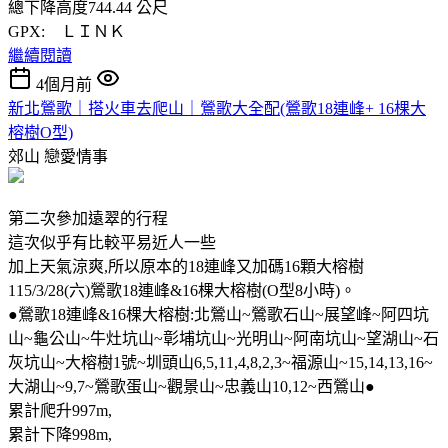
總下降高度744.44 公尺
GPX: ＬＩＮＫ
繼續閱讀
4個月前
新北鶯歌｜搭火車去爬山｜鶯歌大全配(鶯歌18連峰+ 16棵大
榕樹O型)
郊山
戀愛情事
第二次參加遠翠的行程
這次似乎有比較平易近人一些
加上天氣涼爽,所以原本的18連峰又加碼16顆大榕樹
115/3/28(六)鶯歌18連峰&16棵大榕樹(O型8小時)。
●鶯歌18連峰&16棵大榕樹:北鶯山~鶯歌石山~展望峰~阿四坑
山~龜公山~牛灶坑山~彰埔坑山~光明山~阿南坑山~望湖山~石
灰坑山~大榕樹1號~圳頭山6,5,11,4,8,2,3~福源山~15,14,13,16~
大湖山~9,7~鶯歌蛋山~觀景山~忠義山10,12~西鶯山●
累計爬升997m,
累計下降998m,