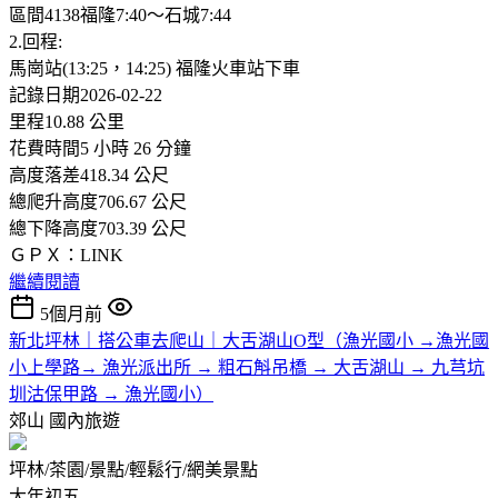
區間4138福隆7:40～石城7:44
2.回程:
馬崗站(13:25，14:25) 福隆火車站下車
記錄日期2026-02-22
里程10.88 公里
花費時間5 小時 26 分鐘
高度落差418.34 公尺
總爬升高度706.67 公尺
總下降高度703.39 公尺
ＧＰＸ：LINK
繼續閱讀
5個月前
新北坪林｜搭公車去爬山｜大舌湖山O型（漁光國小 →漁光國
小上學路→ 漁光派出所 → 粗石斛吊橋 → 大舌湖山 → 九芎坑
圳沽保甲路 → 漁光國小）
郊山
國內旅遊
坪林/茶園/景點/輕鬆行/網美景點
大年初五,