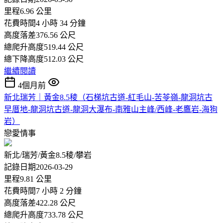
里程6.96 公里
花費時間4 小時 34 分鐘
高度落差376.56 公尺
總爬升高度519.44 公尺
總下降高度512.03 公尺
繼續閱讀
4個月前
新北瑞芳｜黃金8.5稜（石梯坑古道-紅毛山-苦苓嶺-龍洞坑古
早厝地-龍洞坑古道-龍洞大瀑布-南雅山主峰/西峰-老鷹岩-海狗
岩）
戀愛情事
新北/瑞芳/黃金8.5稜/攀岩
記錄日期2026-03-29
里程9.81 公里
花費時間7 小時 2 分鐘
高度落差422.28 公尺
總爬升高度733.78 公尺