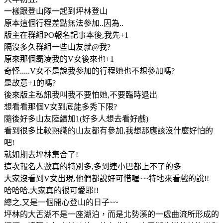
一樣跟登山隊一起到坪林登山
原本這個行程差點無法參加..因為..
版主在群組PO報名記事本後,我先+1
隔沒多久群組一些山友就@我?
原來那個霸凌我的V女後來也+1
奇怪.....V女不是說我參加的行程她也不想參加嗎?
是故意+1的嗎?
後來版主私訊我叫我不要怕她,不要臨時退出
想看看那個V女到底能多秀下限?
隨後好多山友陸續加1(好多人想去看好戲)
看到很多比較熟識的山友都有參加,我想那應該沒什麼好怕的
吧!
就如期去坪林集合了!
這次報名人數真的特別多,多到連小巴都上不了的多
大家沒看到V女出現,他們都說好可惜喔~~特地來看戲的說!!
哈哈哈,大家真的很可愛耶!!
總之,又是一個開心登山的日子~~
坪林的大舌湖不是一座湖泊，而是北勢溪的一處曲流所形成的