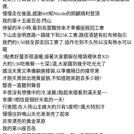
速,
慢慢走在後面,感謝Jeff和Nicole的照顧順利登頂
我的第十五座百岳:閂山
停留約半小時,看到烏雲飄快來才準備返程回工寮
下山走金明真路一路陡下到25K工寮,路徑清楚有紅布條指引
我們約1:50就全部走回工寮了,協作也到不久所以沒有熱水可以
喝
3點煮好薑茶很溫暖,接著大家都躲在睡袋裡休息XD
大約5:30吃晚餐~~七菜1湯,大家餓到幾乎吃光光了
還沒天黑又準備躺進睡袋,以準備隔日的摸早黑
才剛天黑就出現黃鼠狼,不知道跑來跑去多少趟?
整夜一直聽到聲音
半夜沒有想像中的冷,凌晨2點起來還看到滿天星~~
幸運!!相信是個好天氣的一天!
行進間,在人待山主峰大約只有5度吧!!風大特別冷
慢慢往鈴鳴山天也漸漸亮了起來
非常漂亮的黃金草原
我的第16座百岳