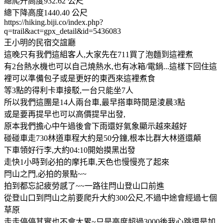
總爬升高度932.62 公尺
總下降高度1440.40 公尺
https://hiking.biji.co/index.php?
q=trail&act=gpx_detail&id=5436083
王小明的民宿交誼廳
這晚只有我們這組客人,大家先在711買了泡麵到這裡煮
有2台熱水機也可以自己燒熱水,也有冰箱/電鍋...這樣下回住這
裡可以準備包子或是更好的東西來這裡煮食
等3點的得利卡車接駁,一台只能坐7人
所以我們這團是14人兩台車,最早搭車時間是淩晨3點
或是要再提早也可以高價提早出發,
原本我們擔心中午過後會下雨還好氣象顯示越來越好
碰碰車走730林道車程大約是50分鐘,根本比群大林道還顛
下車領好行李,大約04:10開始摸黑出發
走快1小時到必拍的摩托車,天色也慢慢亮了起來
閂山之門,必拍的景點~~
拍到都忘記疲勞感了~~一路往閂山登山口前進
從登山口到閂山之前要爬升大約300公尺,不過中途會經過七個
草原
走走停停其實也不會太累~只是高度超過3000後我心跳還是加