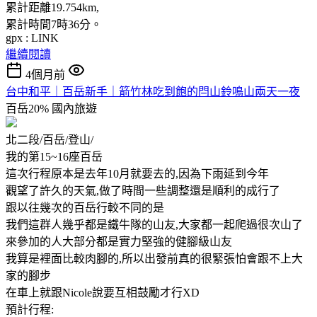
累計距離19.754km,
累計時間7時36分。
gpx : LINK
繼續閱讀
4個月前
台中和平｜百岳新手｜箭竹林吃到飽的閂山鈴鳴山兩天一夜
百岳20%
國內旅遊
北二段/百岳/登山/
我的第15~16座百岳
這次行程原本是去年10月就要去的,因為下雨延到今年
觀望了許久的天氣,做了時間一些調整還是順利的成行了
跟以往幾次的百岳行較不同的是
我們這群人幾乎都是鐵牛隊的山友,大家都一起爬過很次山了
來參加的人大部分都是實力堅強的健腳級山友
我算是裡面比較肉腳的,所以出發前真的很緊張怕會跟不上大
家的腳步
在車上就跟Nicole說要互相鼓勵才行XD
預計行程: