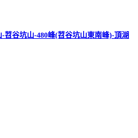
苕谷坑山-480峰(苕谷坑山東南峰)-頂湖