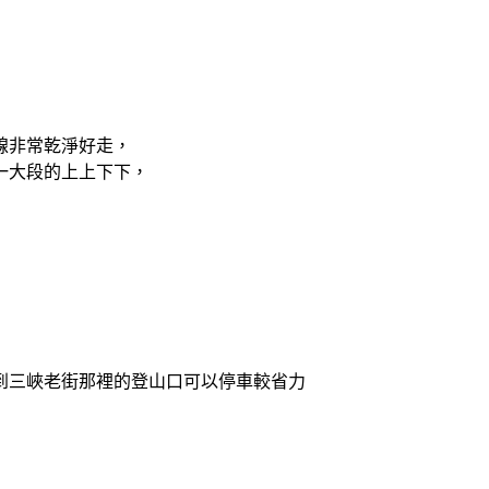
線非常乾淨好走，
一大段的上上下下，
到三峽老街那裡的登山口可以停車較省力