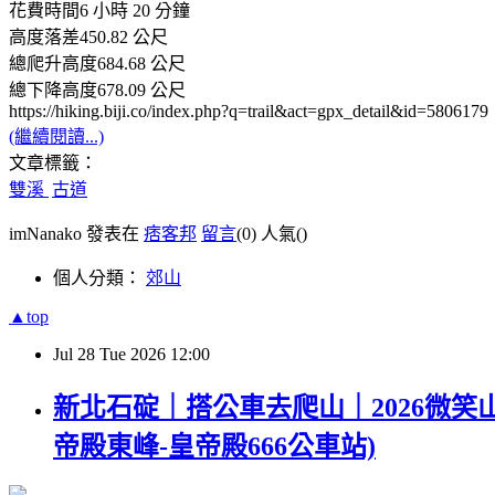
花費時間6 小時 20 分鐘
高度落差450.82 公尺
總爬升高度684.68 公尺
總下降高度678.09 公尺
https://hiking.biji.co/index.php?q=trail&act=gpx_detail&id=5806179
(繼續閱讀...)
文章標籤：
雙溪
古道
imNanako 發表在
痞客邦
留言
(0)
人氣(
)
個人分類：
郊山
▲top
Jul
28
Tue
2026
12:00
新北石碇｜搭公車去爬山｜2026微笑山
帝殿東峰-皇帝殿666公車站)