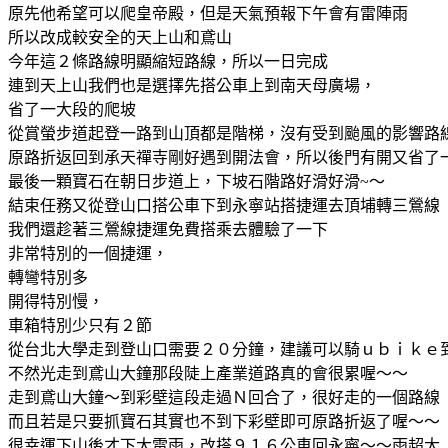
原先他希望可以爬皇帝殿，但是天氣預報下午會有雷陣雨
所以改成較安全的天上山和鳶山
今年這２條路線明顯縮短路線，所以一日完成
連到天上山我們也是選擇先搭公車上到南天母廣場，
省了一大段的爬坡
從賞螢步道起登一路到山頂都是階梯，沒有受到颱風的影響路
原路折返回到承天禪寺剛好遇到開法會，所以後門有開又省了
最後一顆寶石在朝日步道上，下坡石階路好滑好滑~～
結束任務又從登山口搭公車下到永寧站搭捷運去頂埔轉三鶯線
我們還趁著三鶯線捷運免費搭乘去體驗了一下
非常特別的一個捷運，
轉彎特別多
開得特別慢，
車箱特別少只有２節
從台北大學走到登山口需要２０分鐘，建議可以騎ｕｂｉｋｅ
不然光走到鳶山大鐘那段陡上產業道路真的會很累喔～～
走到鳶山大鐘～到彩壁這段走過Ｎ回合了，很好走的一個路線
而且若是只要抓寶石其實也不到下彩壁即可原路折返了喔～～
很幸運下山後才下大雷雨，改搭９１６公車回永寧～～雨超大