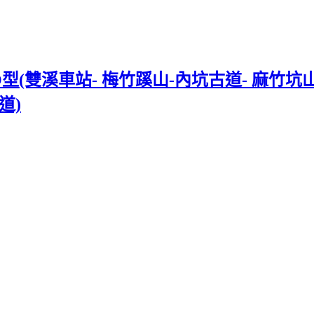
雙溪車站- 梅竹蹊山-內坑古道- 麻竹坑山-
道)