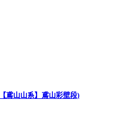
【鳶山山系】鳶山彩壁段)