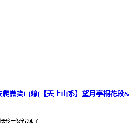
爬微笑山線(【天上山系】望月亭桐花段&
剩最後一條皇帝殿了