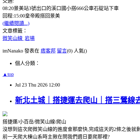
交通:
08:20景美站3號出口的溪口國小搭666公車石碇站下車
回程:15:00皇帝殿搭回景美
(繼續閱讀...)
文章標籤：
微笑山線
岩場
imNanako 發表在
痞客邦
留言
(0)
人氣(
)
個人分類：
▲top
Jul
23
Thu
2026
12:00
新北土城｜搭捷運去爬山｜搭三鶯線去
搭捷運/小百岳/微笑山線/爬山
沒想到這次爬微笑山線的進度會那麼快,完成這天的2條之後就
前一天爬大棟山系時主揪在問我們週日要爬那裡?