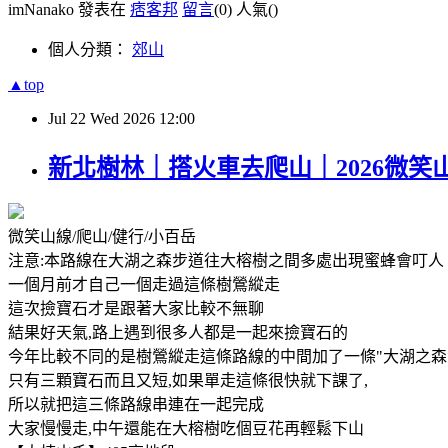
imNanako 發表在
痞客邦
留言
(0)
人氣(
)
個人分類：
郊山
▲top
Jul
22
Wed
2026
12:00
新北樹林｜搭火車去爬山｜2026微笑
微笑山線/爬山/健行/小百岳
注意:本路線在大湖之森步道往大榕樹之間多處出現蜜蜂會叮
一個月前才自己一個走過這條樹鶯縱走
這次撿寶石才是跟著大家比較不無聊
結果好天氣,路上遇到很多人都是一起來撿寶石的
今年比較不同的是樹鶯縱走這條路線的中間加了一條"大湖之森
只有三顆寶石而且又短,如果單走這條很快就下課了,
所以就把這三條路線串連在一起完成
大家慢慢走,中午還能在大榕樹吃個豆花再輕鬆下山