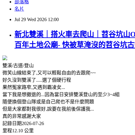
部落格
名片
Jul
29
Wed
2026
12:00
新北雙溪｜搭火車去爬山｜苕谷坑山O型(
百年土地公廟- 快被草淹沒的苕谷坑古
雙溪/古道/登山
微笑山線結束了,又可以輕鬆自由的去跟爬~~
好久沒到雙溪了.....選了個硬行程
果然冤家路窄,又遇到霸凌女...
當下我是想撤退的...因為當日安排雙溪登山的至少3~4組
隨便換個登山隊或是自己爬也不是什麼問題
但是大家都對我很好,說要在我前後保護我...
真的非常感謝大家
記錄日期2026-07-26
里程12.10 公里