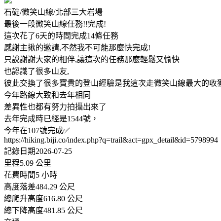
石碇/微笑山線/北部三大岩場
最後一段微笑山線任務!!完成!
這次花了6天的時間完成14條任務
感謝主揪的邀請,不然我不可能那麼快完成!
只說謝謝大家的相伴,讓這次的任務那麼輕鬆又愉快
也認識了很多山友,
彼此交換了很多寶貴的登山經驗是我這次走微笑山線最大的收
今年路線大致和去年相同
差異性也都有努力拍攝出來了
去年完成時已經是1544號，
今年在107號完成✅
https://hiking.biji.co/index.php?q=trail&act=gpx_detail&id=5798994
記錄日期2026-07-25
里程5.09 公里
花費時間5 小時
高度落差484.29 公尺
總爬升高度616.80 公尺
總下降高度481.85 公尺