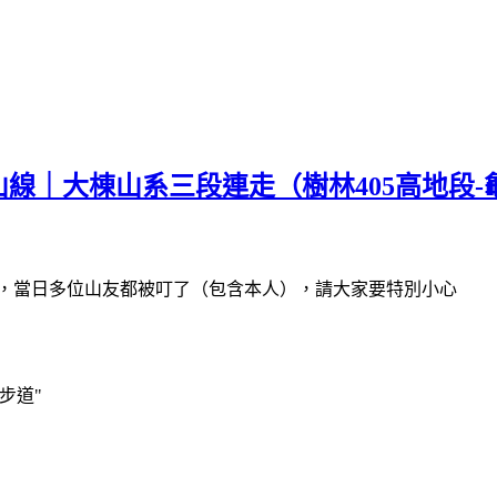
山線｜大棟山系三段連走（樹林405高地段
人，當日多位山友都被叮了（包含本人），請大家要特別小心
步道"