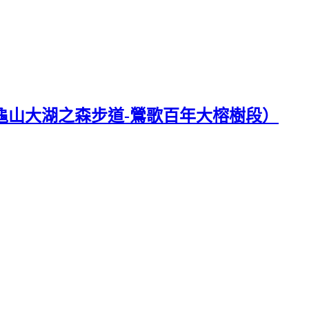
-龜山大湖之森步道-鶯歌百年大榕樹段）