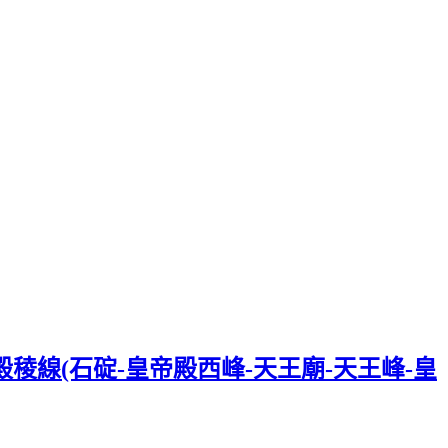
殿稜線(石碇-皇帝殿西峰-天王廟-天王峰-皇