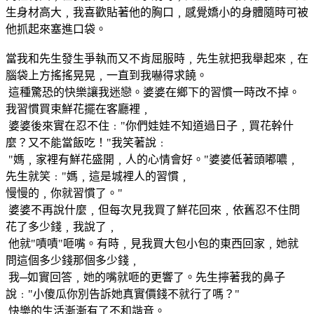
生身材高大﹐我喜歡貼著他的胸口﹐感覺嬌小的身體隨時可被
他抓起來塞進口袋。
當我和先生發生爭執而又不肯屈服時﹐先生就把我舉起來﹐在
腦袋上方搖搖晃晃﹐一直到我嚇得求饒。
這種驚恐的快樂讓我迷戀。婆婆在鄉下的習慣一時改不掉。
我習慣買束鮮花擺在客廳裡﹐
婆婆後來實在忍不住﹕"你們娃娃不知道過日子﹐買花幹什
麼？又不能當飯吃！"我笑著說﹕
"媽﹐家裡有鮮花盛開﹐人的心情會好。"婆婆低著頭嘟噥﹐
先生就笑﹕"媽﹐這是城裡人的習慣﹐
慢慢的﹐你就習慣了。"
婆婆不再說什麼﹐但每次見我買了鮮花回來﹐依舊忍不住問
花了多少錢﹐我說了﹐
他就"嘖嘖"咂嘴。有時﹐見我買大包小包的東西回家﹐她就
問這個多少錢那個多少錢﹐
我─如實回答﹐她的嘴就咂的更響了。先生擰著我的鼻子
說﹕"小傻瓜你別告訴她真實價錢不就行了嗎？"
快樂的生活漸漸有了不和諧音。