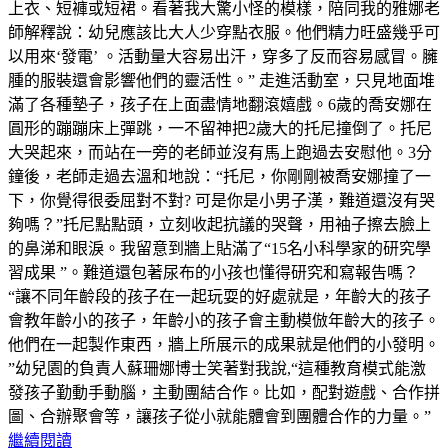
上衣、短褲或短裙。看著我大驚小怪的模樣，陪同我的雅娜老
師解釋說：幼兒應該比大人少穿點衣服。他們精力旺盛幾乎可
以用來‘發電’ 。活動量大容易出汗，穿多了反而容易感冒。臃
腫的服裝還會影響他們的靈活性。” 走進活動室，只見地面堆
滿了各種墊子，孩子在上面盡情地翻滾嬉戲。6歲的喬安娜在
圓形的蹦蹦床上彈跳，一不留神把2歲大的托尼撞倒了。托尼
大哭起來，而站在一旁的老師並沒有馬上跑過去安慰他。3分
鐘後，老師走過去溫和地說：“托尼，你剛剛被喬安娜撞了一
下，你覺得很委屈對不對? 可是你是小男子漢，難道還沒有哭
夠嗎？”托尼點點頭，立刻收起抗議的哭聲，用袖子擦去臉上
的鼻涕和眼淚。我留意到牆上貼滿了“15名小科學家的研究學
習成果 ”。難道還包著尿布的小孩也懂得研究和寫報告嗎？
“讓不同年齡段的孩子在一起玩耍的好處就是，年齡大的孩子
會教年齡小的孩子，年齡小的孩子會主動模倣年齡大的孩子。
他們在一起製作東西，牆上所展示的成果就是他們的小發明。
”幼兒園的負責人蘇珊娜博士笑著對我說,“這種教育模式能激
發孩子勤動手動腦，主動團結合作。比如，配對遊戲、合作拼
圖、合辦聚會等，讓孩子從小就能體會到團體合作的力量。”
繼續閱讀