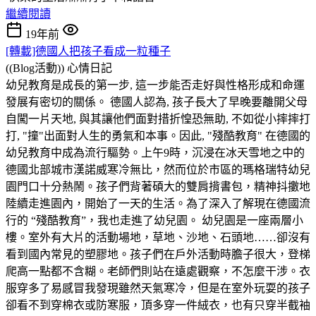
繼續閱讀
19年前
[轉載]德國人把孩子看成一粒種子
((Blog活動))
心情日記
幼兒教育是成長的第一步, 這一步能否走好與性格形成和命運
發展有密切的關係。 德國人認為, 孩子長大了早晚要離開父母
自闖一片天地, 與其讓他們面對措折惶恐無助, 不如從小摔摔打
打, "撞"出面對人生的勇氣和本事。因此, "殘酷教育" 在德國的
幼兒教育中成為流行驅勢。上午9時，沉浸在冰天雪地之中的
德國北部城市漢諾威寒冷無比，然而位於市區的瑪格瑞特幼兒
園門口十分熱鬧。孩子們背著碩大的雙肩揹書包，精神抖擻地
陸續走進園內，開始了一天的生活。為了深入了解現在德國流
行的 “殘酷教育”，我也走進了幼兒園。 幼兒園是一座兩層小
樓。室外有大片的活動場地，草地、沙地、石頭地……卻沒有
看到國內常見的塑膠地。孩子們在戶外活動時膽子很大，登梯
爬高一點都不含糊。老師們則站在遠處觀察，不怎麼干涉。衣
服穿多了易感冒我發現雖然天氣寒冷，但是在室外玩耍的孩子
卻看不到穿棉衣或防寒服，頂多穿一件絨衣，也有只穿半截袖