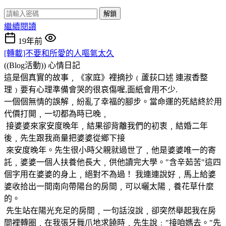
解鎖
繼續閱讀
19年前
[轉載]不要和所愛的人嘔氣太久
((Blog活動))
心情日記
這是個真實的故事﹐《家庭》裡摘抄﹙蘆荻口述 連淑香整
理﹚要有心理準備會哭的很哀傷喔,面紙會用不少.
一個個無情的誤解﹐紛亂了幸福的腳步。當命運的死結終於用
代價打開﹐一切都為時已晚﹐
接婆婆來家安度晚年﹐結果卻背離我們的初衷﹐結婚二年
後﹐先生跟我商量把婆婆從鄉下接
來安度晚年。先生很小時父親就過世了﹐他是婆婆唯一的寄
託﹐婆婆一個人扶養他長大﹐供他讀完大學。"含辛茹苦"這四
個字用在婆婆的身上﹐絕對不為過！ 我連連說好﹐馬上給婆
婆收拾出一間南向帶陽台的房間﹐可以曬太陽﹐養花草什麼
的。
先生站在陽光充足的房間﹐一句話沒說﹐卻突然舉起我在房
間裡轉圈﹐在我張牙舞爪地求饒時﹐先生說﹕"接咱媽去。"先