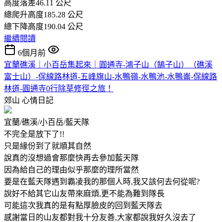
高度落差46.11 公尺
總爬升高度185.28 公尺
總下降高度190.04 公尺
繼續閱讀
6個月前
宜蘭礁溪｜小百岳集起來｜圓通寺-鴻子山（鵠子山）（礁溪
富士山）-保線路林道-五峰旗山-水鴨嶺-水鴨池-水鴨崙-保線路
林道-圓通寺0行除草修徑之旅！
郊山
心情日記
宜蘭/礁溪/小百岳/藍天隊
不完全是放下了!!
只是緣份到了就順其自然
說真的沒想過會那麼快再去參加藍天隊
因為給自己的理由似乎那麼的理所當然
要是在藍天隊遇到霸凌我的那個人時,我又該何去何從呢?
說好不給其它山友帶來麻煩,更不能為難到隊長
可能這次我真的是有點厚臉皮的回到藍天隊去
感謝當日的山友都對我十分友善,大家都說我好久沒去了