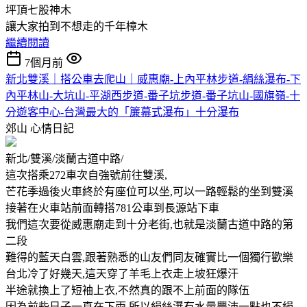
坪頂七股神木
讓大家拍到不想走的千年樟木
繼續閱讀
7個月前
新北雙溪｜搭公車去爬山｜威惠廟-上內平林步道-絹絲瀑布-下
內平林山-大坑山-平湖西步道-番子坑步道-番子坑山-國旗嶺-十
分遊客中心-台灣最大的「簾幕式瀑布」十分瀑布
郊山
心情日記
新北/雙溪/淡蘭古道中路/
這次搭乘272車次自強號前往雙溪,
芒花季過後火車終於有座位可以坐,可以一路輕鬆的坐到雙溪
接著在火車站前面轉搭781公車到長源站下車
我們這次要從威惠廟走到十分老街,也就是淡蘭古道中路的第
二段
難得的藍天白雲,跟著熟悉的山友們同友確實比一個獨行歡樂
台北冷了好幾天,這天穿了羊毛上衣走上坡狂爆汗
半途就換上了短袖上衣,不然真的跟不上前面的隊伍
因為前些日子一直在下雨,所以絹絲瀑有水量豐沛一點也不絹