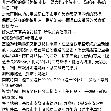
非常輕鬆的健行路線,走快一點大約2小時走慢一點約4小時的
半日行程
走完再到成功市場或是仁愛市場吃美食都是個不錯的選擇!
偶爾走這樣的路線別有一番新鮮感~~而且山友推薦的美食都
好好食~~
好久沒有寫美食記錄了~所以負責吃就好^^
#劉銘傳隧道 #市定古蹟
基隆獅球嶺隧道又稱劉銘傳隧道，在歷經數年整修終於重新開
放，見證劉銘傳興建台灣首段鐵路的歷史，為台灣鐵路史重要
的里程碑。南口劉銘傳題的匾額「曠宇天開」仍清晰可見，隧
道全長235公尺，耗時30個月完成整修，隧道內增加了光影投
射，讓民眾親身走進隧洞，感受歷史的厚度。
劉銘傳隧道（獅球嶺隧道）
開放時間：週二至週日09:00-17:00（週一公休）。參觀、導覽
皆無需預約
導覽時間：週五至週日分二梯次，上午10點、下午2點，耗時
約20-30分鐘
集合地點：基隆市安樂區崇德路129號附近（隧道外值班室）
附近停車：基隆市中山區成功二路79號後方（樂建停車場）