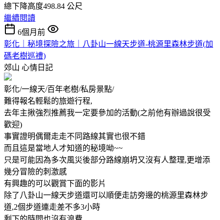
總下降高度498.84 公尺
繼續閱讀
6個月前
彰化｜秘境探險之旅｜八卦山一線天步道-桃源里森林步道(加
碼老樹巡禮)
郊山
心情日記
彰化/一線天/百年老樹/私房景點/
難得報名輕鬆的旅遊行程,
去年主揪強烈推薦我一定要參加的活動(之前他有辦過說很受
歡迎)
事實證明偶爾走走不同路線其實也很不錯
而且這是當地人才知道的秘境呦~~
只是可能因為多次風災後部分路線崩坍又沒有人整理,更增添
幾分冒險的刺激感
有興趣的可以觀賞下面的影片
除了八卦山一線天步道還可以順便走訪旁邊的桃源里森林步
道,2個步道連走差不多3小時
剩下的時間也沒有浪費,