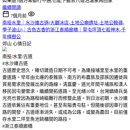
如果這3個方案都行不通,也能下撤去八煙泡溫泉再回家
繼續閱讀
7個月前
南投水里｜水沙連古道(大觀冰店-土地公廟遺址-土地公鞍嶺-
學子波山)｜古色古香的浙江泰順廊橋｜草屯坪頂七股神木-千
年樟樹公
郊山
心情日記
南投/水里/古道
#水沙連古道
古道歷史悠久，確切建造日期不可考，為連接埔里至水里的重
要道路。早年由北邊的泰雅族、南方的布農族及邵族因遷徙與
貿易需求而發展出來的路線。清嘉慶、道光年間平埔族和漢人
移民因屯墾需求，繼續開拓道路。至光緒10年，台灣鎮總兵吳
光亮也曾因為路程崎嶇難行而修整此道。到日治初期，水沙連
古道依舊佔有重要地位，甚至有隘勇屯駐。但隨後卻因車行道
路的開發，古道逐漸消失，或成為公路，或變為農田，目前僅
存水里二坪至魚池銃櫃間的路段。
#浙江泰順廊橋