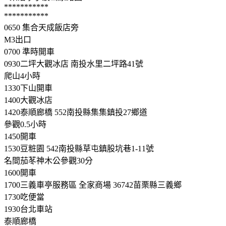
***********
***********
0650 集合天成飯店旁
M3出口
0700 準時開車
0930二坪大觀冰店 南投水里二坪路41號
爬山4小時
1330下山開車
1400大觀冰店
1420泰順廊橋 552南投縣集集鎮投27鄉道
參觀0.5小時
1450開車
1530豆粧園 542南投縣草屯鎮股坑巷1-11號
名間茄苳神木公參觀30分
1600開車
1700三義車亭服務區 全家商場 36742苗栗縣三義鄉
1730吃便當
1930台北車站
泰順廊橋