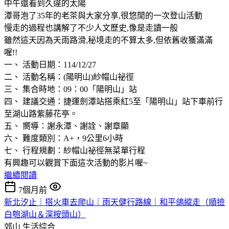
中午還看到久違的太陽
潭哥泡了35年的老茶與大家分享,很悠閒的一次登山活動
慢走的過程也講解了不少人文歷史,像是走讀一般
雖然這天因為天雨路滑,秘境走的不算太多,但依舊收獲滿滿
喔!!
一、 活動日期：114/12/27
二、 活動名稱：(陽明山)紗帽山祕徑
三、 集合時地：09：00「陽明山」站
四、 建議交通：捷運劍潭站搭乘紅5至「陽明山」站下車前行
至湖山路紫藤花亭。
五、 嚮導：謝永潭、謝詮、謝章顯
六、 難度類別：A+，9公里6小時
七、 行程規劃：紗帽山祕徑無菜單行程
有興趣可以觀賞下面這次活動的影片喔~
繼續閱讀
7個月前
新北汐止｜搭火車去爬山｜雨天健行路線｜和平鴿縱走（順撿
白匏湖山＆深按頭山）
郊山
生活綜合