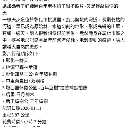
還加碼看了好幾顆百年老樹拍了很多照片~又是輕鬆愉快的一
天
一線天步道位於彰化市桃源里，為北勢坑的河道，長期乾枯的
河道，早已成為原始林，水道切割的地形，形成高聳的山壁，
有如一線天，讓人很難想像眼前景象，竟然隱身在彰化市區之
中，峽谷地形記錄著萬年前溪流侵蝕、地殼變動的痕跡，讓人
讚嘆大自然的奧妙。
影片行程順序如下:
1.彰化一線天
2.桃源里森林步道
3.彰化茄苳王公-百年茄苳樹
4.中東海棗田+落羽松
5.墩西里休閒公園 -百年巨樹"撞臉神獸拍照
6.后里-日月神木
7.后里樟樹公-千年樟樹
記錄日期2026-01-11
里程5.87 公里
花費時間3 小時 2 分鐘