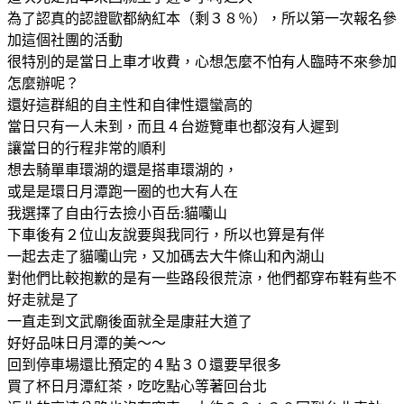
為了認真的認證歐都納紅本（剩３８％），所以第一次報名參
加這個社團的活動
很特別的是當日上車才收費，心想怎麼不怕有人臨時不來參加
怎麼辦呢？
還好這群組的自主性和自律性還蠻高的
當日只有一人未到，而且４台遊覽車也都沒有人遲到
讓當日的行程非常的順利
想去騎單車環湖的還是搭車環湖的，
或是是環日月潭跑一圈的也大有人在
我選擇了自由行去撿小百岳:貓囒山
下車後有２位山友說要與我同行，所以也算是有伴
一起去走了貓囒山完，又加碼去大牛條山和內湖山
對他們比較抱歉的是有一些路段很荒涼，他們都穿布鞋有些不
好走就是了
一直走到文武廟後面就全是康莊大道了
好好品味日月潭的美～～
回到停車場還比預定的４點３０還要早很多
買了杯日月潭紅茶，吃吃點心等著回台北