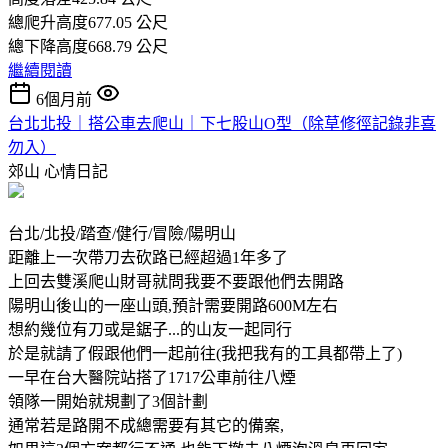
總爬升高度677.05 公尺
總下降高度668.79 公尺
繼續閱讀
6個月前
台北北投｜搭公車去爬山｜下七股山O型（除草修徑記錄非喜
勿入）
郊山
心情日記
台北/北投/踏查/健行/冒險/陽明山
距離上一次帶刀去砍路已經超過1年多了
上回去雙溪爬山財哥就問我要不要跟他們去開路
陽明山後山的一座山頭,預計需要開路600M左右
想約幾位有刀或是鋸子...的山友一起同行
於是就請了假跟他們一起前往(我把我有的工具都帶上了)
一早在台大醫院站搭了1717公車前往八煙
領隊一開始就規劃了3個計劃
通常若是路開不成總需要有其它的備案,