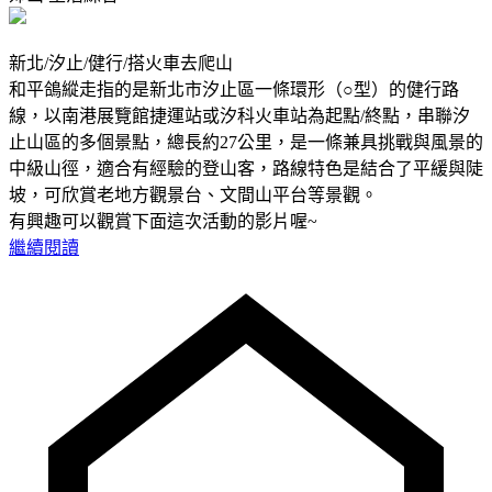
新北/汐止/健行/搭火車去爬山
和平鴿縱走指的是新北市汐止區一條環形（○型）的健行路
線，以南港展覽館捷運站或汐科火車站為起點/終點，串聯汐
止山區的多個景點，總長約27公里，是一條兼具挑戰與風景的
中級山徑，適合有經驗的登山客，路線特色是結合了平緩與陡
坡，可欣賞老地方觀景台、文間山平台等景觀。
有興趣可以觀賞下面這次活動的影片喔~
繼續閱讀