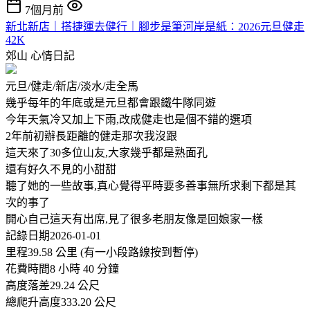
7個月前
新北新店｜搭捷運去健行｜腳步是筆河岸是紙：2026元旦健走
42K
郊山
心情日記
元旦/健走/新店/淡水/走全馬
幾乎每年的年底或是元旦都會跟鐵牛隊同遊
今年天氣冷又加上下雨,改成健走也是個不錯的選項
2年前初辦長距離的健走那次我沒跟
這天來了30多位山友,大家幾乎都是熟面孔
還有好久不見的小甜甜
聽了她的一些故事,真心覺得平時要多善事無所求剩下都是其
次的事了
開心自己這天有出席,見了很多老朋友像是回娘家一樣
記錄日期2026-01-01
里程39.58 公里 (有一小段路線按到暫停)
花費時間8 小時 40 分鐘
高度落差29.24 公尺
總爬升高度333.20 公尺