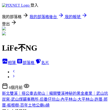
登入
我的部落格
我的部落格後台
我的帳號
登出
LiFe不NG
相簿
部落格
名片
6個月前
新北雙溪｜搭公車去爬山｜揭開雙溪神秘的黑金產業｜武山坑
炭窯-武山煤礦事務所-后番仔坑山-內平林山-大平林山-許厝-郭
厝-板根樹-百年土地公廟o繞