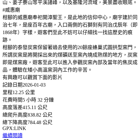
山、姜子寮山等平溪諸峰，以及基隆河流域，美景盡收眼底。
#威惠廟
柑腳的威惠廟奉祀開漳聖王，是此地的信仰中心，廟宇建於同
治七年，是座百年古廟，入口兩側的石獅刻有同治戊辰年（即
1868年）字樣，遊客們至此不妨可以仔細找一找這歷史的痕
跡。
柑腳的泰發炭窯保留著過去使用的20餘座蜂巢式圓拱型窯門，
所謂炭窯是將開採出來的煤礦送至窯內燒成熟煤的地方，炭窯
即是煤窯廠，遊客至此可以進入參觀炭窯內部及當年的焦炭成
品，體驗在矮小高溫窯洞內工作的辛苦。
有興趣可以觀賞下面的影片
記錄日期2026-01-03
里程12.25 公里
花費時間5 小時 32 分鐘
高度落差415.11 公尺
總爬升高度838.82 公尺
總下降高度784.48 公尺
GPX:LINK
繼續閱讀