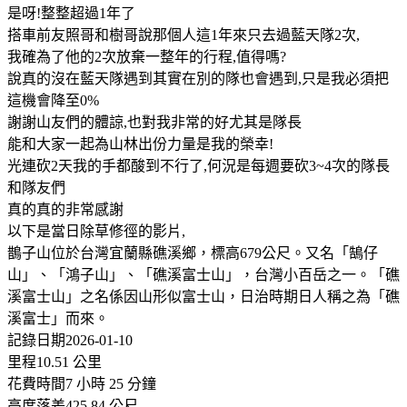
是呀!整整超過1年了
搭車前友照哥和樹哥說那個人這1年來只去過藍天隊2次,
我確為了他的2次放棄一整年的行程,值得嗎?
說真的沒在藍天隊遇到其實在別的隊也會遇到,只是我必須把
這機會降至0%
謝謝山友們的體諒,也對我非常的好尤其是隊長
能和大家一起為山林出份力量是我的榮幸!
光連砍2天我的手都酸到不行了,何況是每週要砍3~4次的隊長
和隊友們
真的真的非常感謝
以下是當日除草修徑的影片,
鵲子山位於台灣宜蘭縣礁溪鄉，標高679公尺。又名「鵠仔
山」、「鴻子山」、「礁溪富士山」，台灣小百岳之一。「礁
溪富士山」之名係因山形似富士山，日治時期日人稱之為「礁
溪富士」而來。
記錄日期2026-01-10
里程10.51 公里
花費時間7 小時 25 分鐘
高度落差425.84 公尺