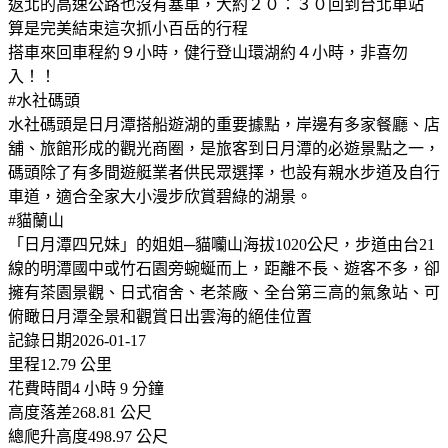
返北的高速公路也沒有塞車，大約２０：３０回到台北車站
算是完美結束這次抓小百岳的行程
搭車來回車程約９小時，健行登山環湖約４小時，非喜勿
入！！
#水社碼頭
水社碼頭是日月潭搭船遊湖的重要據點，岸邊有多家餐廳、店
舖、旅館形成的觀光商圈，是旅客到日月潭的必遊景點之一，
碼頭除了有多間遊艇業者供民眾選擇，也設有親水步道及自行
車道，適合全家大小漫步欣賞碧綠的湖景。
#貓蘭山
「日月潭四兄妹」的姐姐─貓囒山海拔1020公尺，步道由台21
線的明潭國中或竹石園旁蜿蜒而上，距離不長、遊客不多，卻
擁有茶園景觀、日式宿舍、老茶廠、全台第三高的氣象站、可
俯瞰日月潭全景和觀賞日出雲海的絕佳位置
記錄日期2026-01-17
里程12.79 公里
花費時間4 小時 9 分鐘
高度落差268.81 公尺
總爬升高度498.97 公尺