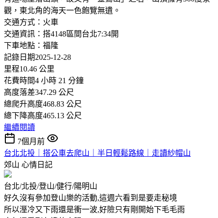
觀，東北角的海天一色飽覽無遺。
交通方式：火車
交通資訊：搭4148區間台北7:34開
下車地點：福隆
記錄日期2025-12-28
里程10.46 公里
花費時間4 小時 21 分鐘
高度落差347.29 公尺
總爬升高度468.83 公尺
總下降高度465.13 公尺
繼續閱讀
7個月前
台北北投｜搭公車去爬山｜半日輕鬆路線｜走讀紗帽山
郊山
心情日記
台北/北投/登山/健行/陽明山
好久沒有參加登山樂的活動,這週六看到是要走秘境
所以溼冷又下雨還是衝一波,好險只有剛開始下毛毛雨