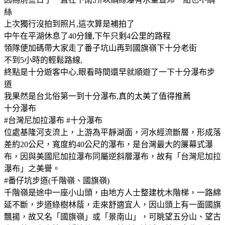
絲
上次獨行沒拍到照片,這次算是補拍了
中午在平湖休息了40分鐘,下午只剩4公里的路程
領隊便加碼帶大家走了番子坑山再到國旗嶺下十分老街
不到5小時的輕鬆路線,
終點是十分遊客中心,眼看時間還早就順遊了一下十分瀑布步
道
我果然是台北俗第一到十分瀑布,真的太美了值得推薦
十分瀑布
#台灣尼加拉瀑布 #十分瀑布
位處基隆河支流上，上游為平靜湖面，河水經流斷層，形成落
差約20公尺，寬度約40公尺的瀑布，是台灣最大的簾幕式瀑
布，因與美國尼加拉瀑布同屬逆斜層瀑布，故有「台灣尼加拉
瀑布」之美譽。
#番仔坑步道(千階嶺、國旗嶺)
千階嶺是途中一座小山頭，由地方人士整建枕木階梯，一路綿
延不斷，步道綠樹林蔭，走來舒適宜人，因山頭上有一面國旗
飄揚，故又名「國旗嶺」或「景南山」，可眺望五分山、望古