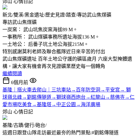
郊山
心情日記
新北/雙溪/黑金遺址/歷史見證/踏查/專訪武山焦煤礦
專訪武山焦煤礦
一炭窯： 武山坑焦炭窯海拔89 M。
一事務所： 武山煤礦事務所遺址海拔136 M。
一土地公： 后番子坑土地公海拔215M。
特別感謝莫利老師及聯合艦隊近日來辛苦的付出
武山焦煤礦遺址 百年土地公守護的礦區歲月 六座大型掩體遺
構，讓大家有機會再次見證礦業歷史每一個轉角
繼續閱讀
6個月前
基隆｜搭火車去爬山｜三坑車站→百年防空洞→平安宮→ 獅
球嶺北峰→劉銘傳隧道→獅球嶺西炮台→紅龍山→慈佛寺→仁
愛市場吃美食→基隆塔→中正公園→海洋廣場
郊山
心情日記
基隆/古蹟/健行/砲台/
這週日跟登山隊走訪最近最夯的熱門景點:#劉銘傳隧道