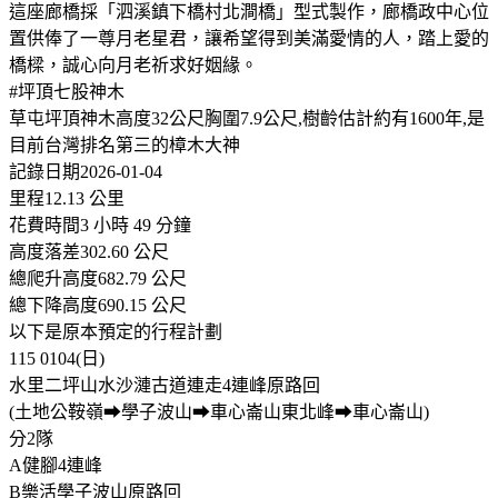
這座廊橋採「泗溪鎮下橋村北澗橋」型式製作，廊橋政中心位
置供俸了一尊月老星君，讓希望得到美滿愛情的人，踏上愛的
橋樑，誠心向月老祈求好姻緣。
#坪頂七股神木
草屯坪頂神木高度32公尺胸圍7.9公尺,樹齡估計約有1600年,是
目前台灣排名第三的樟木大神
記錄日期2026-01-04
里程12.13 公里
花費時間3 小時 49 分鐘
高度落差302.60 公尺
總爬升高度682.79 公尺
總下降高度690.15 公尺
以下是原本預定的行程計劃
115 0104(日)
水里二坪山水沙漣古道連走4連峰原路回
(土地公鞍嶺➡學子波山➡車心崙山東北峰➡車心崙山)
分2隊
A健腳4連峰
B樂活學子波山原路回