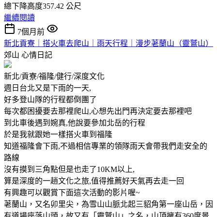
總下降高度357.42 公尺
繼續閱讀
7個月前
新北貢寮｜搭火車去爬山｜雨天行程｜漫步荖蘭山（靈鷲山）
郊山
心情日記
新北/貢寮/福隆/健行/深度文化
週日台北又是下雨的一天,
好多登山隊的行程都倒團了
每次都困擾要去那裡爬山,心想先出門再決定要去那裡吧
到北車後遇到婉真,他說要參加北岳的行程
於是我就跟她一樣搭火車到福隆
知道福隆會下雨,不過相信專業的領隊雨天會帶我們走安全的
路線
沒有摸到三角點但是也走了10KM以上,
算是深度的一趟文化之旅,值得推薦好天氣再去走一回
有興趣可以觀賞下面這次活動的影片喔~
荖蘭山，又名卯里尖，為雪山山脈北起三貂角第一座山岳，因
有道場座落山頭，故又有「靈鷲山」之名，山頂擁有360度景