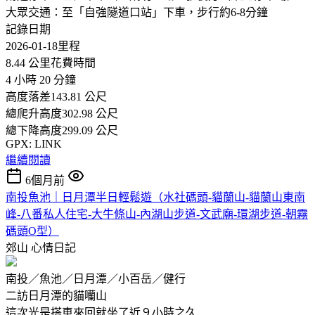
大眾交通：至「自強隧道口站」下車，步行約6-8分鐘
記錄日期
2026-01-18里程
8.44 公里花費時間
4 小時 20 分鐘
高度落差143.81 公尺
總爬升高度302.98 公尺
總下降高度299.09 公尺
GPX: LINK
繼續閱讀
6個月前
南投魚池｜日月潭半日輕鬆遊（水社碼頭-貓蘭山-貓蘭山東南
峰-八番私人住宅-大牛條山-內湖山步道-文武廟-環湖步道-朝霧
碼頭O型）
郊山
心情日記
南投／魚池／日月潭／小百岳／健行
二訪日月潭的貓囒山
這次光是搭車來回就坐了近９小時之久