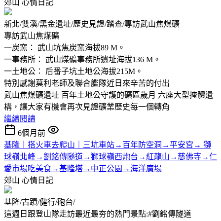
郊山
心情日記
新北/雙溪/黑金遺址/歷史見證/踏查/專訪武山焦煤礦
專訪武山焦煤礦
一炭窯： 武山坑焦炭窯海拔89 M。
一事務所： 武山煤礦事務所遺址海拔136 M。
一土地公： 后番子坑土地公海拔215M。
特別感謝莫利老師及聯合艦隊近日來辛苦的付出
武山焦煤礦遺址 百年土地公守護的礦區歲月 六座大型掩體遺
構，讓大家有機會再次見證礦業歷史每一個轉角
繼續閱讀
6個月前
基隆｜搭火車去爬山｜三坑車站→百年防空洞→平安宮→ 獅
球嶺北峰→劉銘傳隧道→獅球嶺西炮台→紅龍山→慈佛寺→仁
愛市場吃美食→基隆塔→中正公園→海洋廣場
郊山
心情日記
基隆/古蹟/健行/砲台/
這週日跟登山隊走訪最近最夯的熱門景點:#劉銘傳隧道