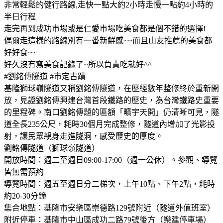
非常輕鬆的健行路線,走快一點大約2小時走慢一點約4小時的
半日行程
走完再到成功市場或是仁愛市場吃美食都是個不錯的選擇!
偶爾走這樣的路線別有一番新鮮感~~而且山友推薦的美食都
好好食~~
好久沒有寫美食記錄了~所以負責吃就好^^
#劉銘傳隧道 #市定古蹟
基隆獅球嶺隧道又稱劉銘傳隧道，在歷經數年整修終於重新開
放，見證劉銘傳興建台灣首段鐵路的歷史，為台灣鐵路史重要
的里程碑。南口劉銘傳題的匾額「曠宇天開」仍清晰可見，隧
道全長235公尺，耗時30個月完成整修，隧道內增加了光影投
射，讓民眾親身走進隧洞，感受歷史的厚度。
劉銘傳隧道（獅球嶺隧道）
開放時間：週二至週日09:00-17:00（週一公休）。參觀、導覽
皆無需預約
導覽時間：週五至週日分二梯次，上午10點、下午2點，耗時
約20-30分鐘
集合地點：基隆市安樂區崇德路129號附近（隧道外值班室）
附近停車：基隆市中山區成功二路79號後方（樂建停車場）