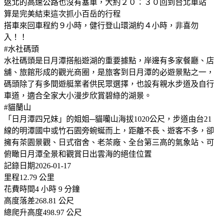
返北的高速公路也沒有塞車，大約２０：３０回到台北車站
算是完美結束這次抓小百岳的行程
搭車來回車程約９小時，健行登山環湖約４小時，非喜勿
入！！
#水社碼頭
水社碼頭是日月潭搭船遊湖的重要據點，岸邊有多家餐廳、店
舖、旅館形成的觀光商圈，是旅客到日月潭的必遊景點之一，
碼頭除了有多間遊艇業者供民眾選擇，也設有親水步道及自行
車道，適合全家大小漫步欣賞碧綠的湖景。
#貓蘭山
「日月潭四兄妹」的姐姐─貓囒山海拔1020公尺，步道由台21
線的明潭國中或竹石園旁蜿蜒而上，距離不長、遊客不多，卻
擁有茶園景觀、日式宿舍、老茶廠、全台第三高的氣象站、可
俯瞰日月潭全景和觀賞日出雲海的絕佳位置
記錄日期2026-01-17
里程12.79 公里
花費時間4 小時 9 分鐘
高度落差268.81 公尺
總爬升高度498.97 公尺