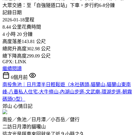
大眾交通：至「自強隧道口站」下車，步行約6-8分鐘
記錄日期
2026-01-18里程
8.44 公里花費時間
4 小時 20 分鐘
高度落差143.81 公尺
總爬升高度302.98 公尺
總下降高度299.09 公尺
GPX: LINK
繼續閱讀
6個月前
南投魚池｜日月潭半日輕鬆遊（水社碼頭-貓蘭山-貓蘭山東南
峰-八番私人住宅-大牛條山-內湖山步道-文武廟-環湖步道-朝霧
碼頭O型）
郊山
心情日記
南投／魚池／日月潭／小百岳／健行
二訪日月潭的貓囒山
這次光是搭車來回就坐了近９小時之久