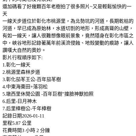
還加碼看了好幾顆百年老樹拍了很多照片~又是輕鬆愉快的一
天
一線天步道位於彰化市桃源里，為北勢坑的河道，長期乾枯的
河道，早已成為原始林，水道切割的地形，形成高聳的山壁，
有如一線天，讓人很難想像眼前景象，竟然隱身在彰化市區之
中，峽谷地形記錄著萬年前溪流侵蝕、地殼變動的痕跡，讓人
讚嘆大自然的奧妙。
影片行程順序如下:
1.彰化一線天
2.桃源里森林步道
3.彰化茄苳王公-百年茄苳樹
4.中東海棗田+落羽松
5.墩西里休閒公園 -百年巨樹"撞臉神獸拍照
6.后里-日月神木
7.后里樟樹公-千年樟樹
記錄日期2026-01-11
里程5.87 公里
花費時間3 小時 2 分鐘