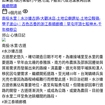
如果這3個方案都行不通,也能下撤去八煙泡溫泉再回家
繼續閱讀
6個月前
南投水里｜水沙連古道(大觀冰店-土地公廟遺址-土地公鞍嶺-
學子波山)｜古色古香的浙江泰順廊橋｜草屯坪頂七股神木-千
年樟樹公
郊山
心情日記
南投/水里/古道
#水沙連古道
古道歷史悠久，確切建造日期不可考，為連接埔里至水里的重
要道路。早年由北邊的泰雅族、南方的布農族及邵族因遷徙與
貿易需求而發展出來的路線。清嘉慶、道光年間平埔族和漢人
移民因屯墾需求，繼續開拓道路。至光緒10年，台灣鎮總兵吳
光亮也曾因為路程崎嶇難行而修整此道。到日治初期，水沙連
古道依舊佔有重要地位，甚至有隘勇屯駐。但隨後卻因車行道
路的開發，古道逐漸消失，或成為公路，或變為農田，目前僅
存水里二坪至魚池銃櫃間的路段。
#浙江泰順廊橋