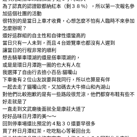
為了認真的認證歐都納紅本（剩３８％），所以第一次報名參
加這個社團的活動
很特別的是當日上車才收費，心想怎麼不怕有人臨時不來參加
怎麼辦呢？
還好這群組的自主性和自律性還蠻高的
當日只有一人未到，而且４台遊覽車也都沒有人遲到
讓當日的行程非常的順利
想去騎單車環湖的還是搭車環湖的，
或是是環日月潭跑一圈的也大有人在
我選擇了自由行去撿小百岳:貓囒山
下車後有２位山友說要與我同行，所以也算是有伴
一起去走了貓囒山完，又加碼去大牛條山和內湖山
對他們比較抱歉的是有一些路段很荒涼，他們都穿布鞋有些不
好走就是了
一直走到文武廟後面就全是康莊大道了
好好品味日月潭的美～～
回到停車場還比預定的４點３０還要早很多
買了杯日月潭紅茶，吃吃點心等著回台北