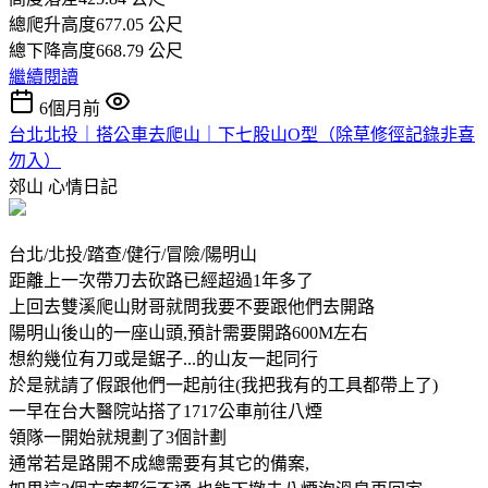
總爬升高度677.05 公尺
總下降高度668.79 公尺
繼續閱讀
6個月前
台北北投｜搭公車去爬山｜下七股山O型（除草修徑記錄非喜
勿入）
郊山
心情日記
台北/北投/踏查/健行/冒險/陽明山
距離上一次帶刀去砍路已經超過1年多了
上回去雙溪爬山財哥就問我要不要跟他們去開路
陽明山後山的一座山頭,預計需要開路600M左右
想約幾位有刀或是鋸子...的山友一起同行
於是就請了假跟他們一起前往(我把我有的工具都帶上了)
一早在台大醫院站搭了1717公車前往八煙
領隊一開始就規劃了3個計劃
通常若是路開不成總需要有其它的備案,