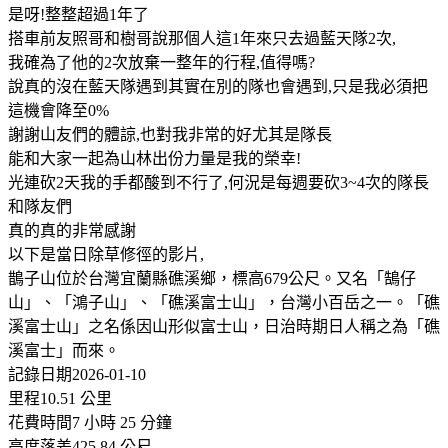
是呀!整整超過1年了
搭車前友照哥和樹哥說那個人這1年來只去過藍天隊2次,
我確為了他的2次放棄一整年的行程,值得嗎?
說真的沒在藍天隊遇到其實在別的隊也會遇到,只是我必須把
這機會降至0%
謝謝山友們的體諒,也對我非常的好尤其是隊長
能和大家一起為山林出份力量是我的榮幸!
光連砍2天我的手都酸到不行了,何況是每週要砍3~4次的隊長
和隊友們
真的真的非常感謝
以下是當日除草修徑的影片,
鵲子山位於台灣宜蘭縣礁溪鄉，標高679公尺。又名「鵠仔
山」、「鴻子山」、「礁溪富士山」，台灣小百岳之一。「礁
溪富士山」之名係因山形似富士山，日治時期日人稱之為「礁
溪富士」而來。
記錄日期2026-01-10
里程10.51 公里
花費時間7 小時 25 分鐘
高度落差425.84 公尺