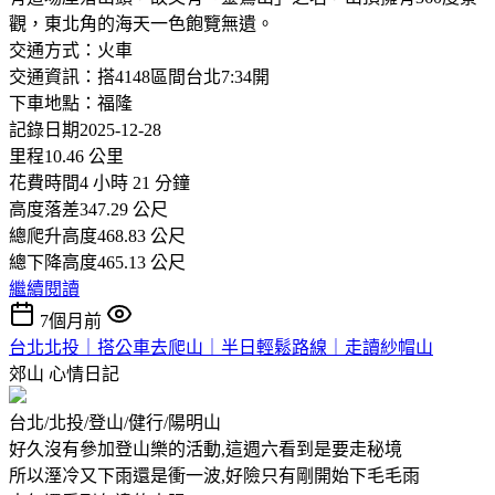
觀，東北角的海天一色飽覽無遺。
交通方式：火車
交通資訊：搭4148區間台北7:34開
下車地點：福隆
記錄日期2025-12-28
里程10.46 公里
花費時間4 小時 21 分鐘
高度落差347.29 公尺
總爬升高度468.83 公尺
總下降高度465.13 公尺
繼續閱讀
7個月前
台北北投｜搭公車去爬山｜半日輕鬆路線｜走讀紗帽山
郊山
心情日記
台北/北投/登山/健行/陽明山
好久沒有參加登山樂的活動,這週六看到是要走秘境
所以溼冷又下雨還是衝一波,好險只有剛開始下毛毛雨