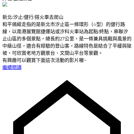
新北/汐止/健行/搭火車去爬山
和平鴿縱走指的是新北市汐止區一條環形（○型）的健行路
線，以南港展覽館捷運站或汐科火車站為起點/終點，串聯汐
止山區的多個景點，總長約27公里，是一條兼具挑戰與風景的
中級山徑，適合有經驗的登山客，路線特色是結合了平緩與陡
坡，可欣賞老地方觀景台、文間山平台等景觀。
有興趣可以觀賞下面這次活動的影片喔~
繼續閱讀