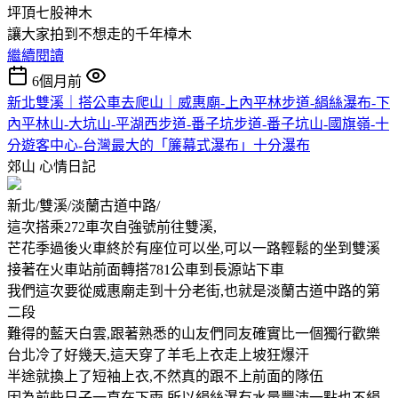
坪頂七股神木
讓大家拍到不想走的千年樟木
繼續閱讀
6個月前
新北雙溪｜搭公車去爬山｜威惠廟-上內平林步道-絹絲瀑布-下
內平林山-大坑山-平湖西步道-番子坑步道-番子坑山-國旗嶺-十
分遊客中心-台灣最大的「簾幕式瀑布」十分瀑布
郊山
心情日記
新北/雙溪/淡蘭古道中路/
這次搭乘272車次自強號前往雙溪,
芒花季過後火車終於有座位可以坐,可以一路輕鬆的坐到雙溪
接著在火車站前面轉搭781公車到長源站下車
我們這次要從威惠廟走到十分老街,也就是淡蘭古道中路的第
二段
難得的藍天白雲,跟著熟悉的山友們同友確實比一個獨行歡樂
台北冷了好幾天,這天穿了羊毛上衣走上坡狂爆汗
半途就換上了短袖上衣,不然真的跟不上前面的隊伍
因為前些日子一直在下雨,所以絹絲瀑有水量豐沛一點也不絹