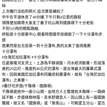
絲
上次獨行沒拍到照片,這次算是補拍了
中午在平湖休息了40分鐘,下午只剩4公里的路程
領隊便加碼帶大家走了番子坑山再到國旗嶺下十分老街
不到5小時的輕鬆路線,
終點是十分遊客中心,眼看時間還早就順遊了一下十分瀑布步
道
我果然是台北俗第一到十分瀑布,真的太美了值得推薦
十分瀑布
#台灣尼加拉瀑布 #十分瀑布
位處基隆河支流上，上游為平靜湖面，河水經流斷層，形成落
差約20公尺，寬度約40公尺的瀑布，是台灣最大的簾幕式瀑
布，因與美國尼加拉瀑布同屬逆斜層瀑布，故有「台灣尼加拉
瀑布」之美譽。
#番仔坑步道(千階嶺、國旗嶺)
千階嶺是途中一座小山頭，由地方人士整建枕木階梯，一路綿
延不斷，步道綠樹林蔭，走來舒適宜人，因山頭上有一面國旗
飄揚，故又名「國旗嶺」或「景南山」，可眺望五分山、望古