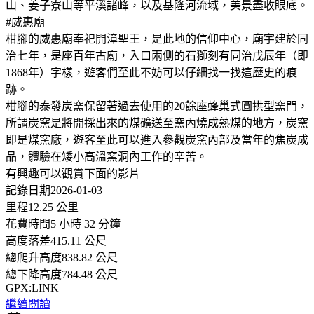
山、姜子寮山等平溪諸峰，以及基隆河流域，美景盡收眼底。
#威惠廟
柑腳的威惠廟奉祀開漳聖王，是此地的信仰中心，廟宇建於同
治七年，是座百年古廟，入口兩側的石獅刻有同治戊辰年（即
1868年）字樣，遊客們至此不妨可以仔細找一找這歷史的痕
跡。
柑腳的泰發炭窯保留著過去使用的20餘座蜂巢式圓拱型窯門，
所謂炭窯是將開採出來的煤礦送至窯內燒成熟煤的地方，炭窯
即是煤窯廠，遊客至此可以進入參觀炭窯內部及當年的焦炭成
品，體驗在矮小高溫窯洞內工作的辛苦。
有興趣可以觀賞下面的影片
記錄日期2026-01-03
里程12.25 公里
花費時間5 小時 32 分鐘
高度落差415.11 公尺
總爬升高度838.82 公尺
總下降高度784.48 公尺
GPX:LINK
繼續閱讀