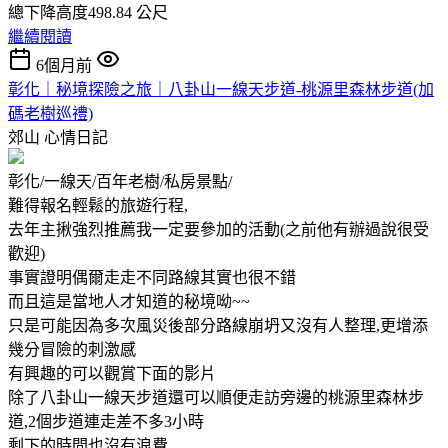
總下降高度498.84 公尺
繼續閱讀
6個月前
彰化｜秘境探險之旅｜八卦山一線天步道-桃源里森林步道(加
碼老樹巡禮)
郊山
心情日記
彰化/一線天/百年老樹/私房景點/
難得報名輕鬆的旅遊行程,
去年主揪強烈推薦我一定要參加的活動(之前他有辦過說很受
歡迎)
事實證明偶爾走走不同路線其實也很不錯
而且這是當地人才知道的秘境呦~~
只是可能因為多次風災後部分路線崩坍又沒有人整理,更增添
幾分冒險的刺激感
有興趣的可以觀賞下面的影片
除了八卦山一線天步道還可以順便走訪旁邊的桃源里森林步
道,2個步道連走差不多3小時
剩下的時間也沒有浪費,