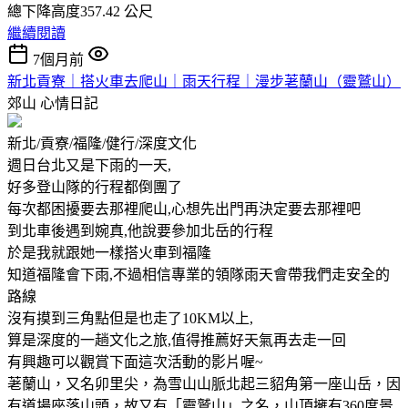
總下降高度357.42 公尺
繼續閱讀
7個月前
新北貢寮｜搭火車去爬山｜雨天行程｜漫步荖蘭山（靈鷲山）
郊山
心情日記
新北/貢寮/福隆/健行/深度文化
週日台北又是下雨的一天,
好多登山隊的行程都倒團了
每次都困擾要去那裡爬山,心想先出門再決定要去那裡吧
到北車後遇到婉真,他說要參加北岳的行程
於是我就跟她一樣搭火車到福隆
知道福隆會下雨,不過相信專業的領隊雨天會帶我們走安全的
路線
沒有摸到三角點但是也走了10KM以上,
算是深度的一趟文化之旅,值得推薦好天氣再去走一回
有興趣可以觀賞下面這次活動的影片喔~
荖蘭山，又名卯里尖，為雪山山脈北起三貂角第一座山岳，因
有道場座落山頭，故又有「靈鷲山」之名，山頂擁有360度景