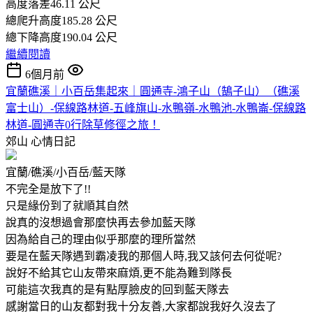
高度落差46.11 公尺
總爬升高度185.28 公尺
總下降高度190.04 公尺
繼續閱讀
6個月前
宜蘭礁溪｜小百岳集起來｜圓通寺-鴻子山（鵠子山）（礁溪
富士山）-保線路林道-五峰旗山-水鴨嶺-水鴨池-水鴨崙-保線路
林道-圓通寺0行除草修徑之旅！
郊山
心情日記
宜蘭/礁溪/小百岳/藍天隊
不完全是放下了!!
只是緣份到了就順其自然
說真的沒想過會那麼快再去參加藍天隊
因為給自己的理由似乎那麼的理所當然
要是在藍天隊遇到霸凌我的那個人時,我又該何去何從呢?
說好不給其它山友帶來麻煩,更不能為難到隊長
可能這次我真的是有點厚臉皮的回到藍天隊去
感謝當日的山友都對我十分友善,大家都說我好久沒去了