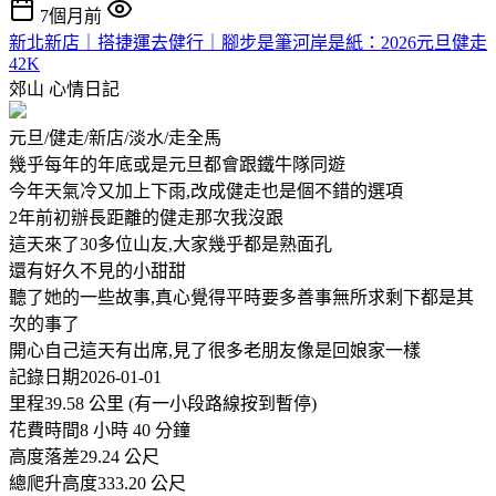
7個月前
新北新店｜搭捷運去健行｜腳步是筆河岸是紙：2026元旦健走
42K
郊山
心情日記
元旦/健走/新店/淡水/走全馬
幾乎每年的年底或是元旦都會跟鐵牛隊同遊
今年天氣冷又加上下雨,改成健走也是個不錯的選項
2年前初辦長距離的健走那次我沒跟
這天來了30多位山友,大家幾乎都是熟面孔
還有好久不見的小甜甜
聽了她的一些故事,真心覺得平時要多善事無所求剩下都是其
次的事了
開心自己這天有出席,見了很多老朋友像是回娘家一樣
記錄日期2026-01-01
里程39.58 公里 (有一小段路線按到暫停)
花費時間8 小時 40 分鐘
高度落差29.24 公尺
總爬升高度333.20 公尺