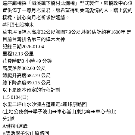
這座廊橋採「泗溪鎮下橋村北澗橋」型式製作，廊橋政中心位
置供俸了一尊月老星君，讓希望得到美滿愛情的人，踏上愛的
橋樑，誠心向月老祈求好姻緣。
#坪頂七股神木
草屯坪頂神木高度32公尺胸圍7.9公尺,樹齡估計約有1600年,是
目前台灣排名第三的樟木大神
記錄日期2026-01-04
里程12.13 公里
花費時間3 小時 49 分鐘
高度落差302.60 公尺
總爬升高度682.79 公尺
總下降高度690.15 公尺
以下是原本預定的行程計劃
115 0104(日)
水里二坪山水沙漣古道連走4連峰原路回
(土地公鞍嶺➡學子波山➡車心崙山東北峰➡車心崙山)
分2隊
A健腳4連峰
B樂活學子波山原路回