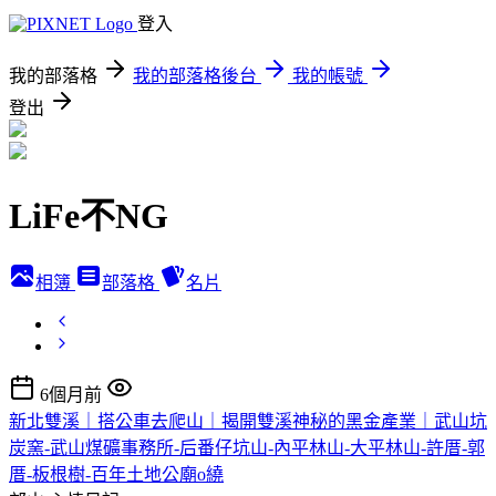
登入
我的部落格
我的部落格後台
我的帳號
登出
LiFe不NG
相簿
部落格
名片
6個月前
新北雙溪｜搭公車去爬山｜揭開雙溪神秘的黑金產業｜武山坑
炭窯-武山煤礦事務所-后番仔坑山-內平林山-大平林山-許厝-郭
厝-板根樹-百年土地公廟o繞