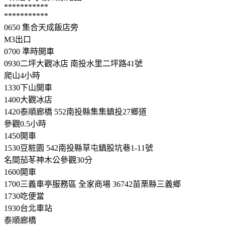
***********
***********
0650 集合天成飯店旁
M3出口
0700 準時開車
0930二坪大觀冰店 南投水里二坪路41號
爬山4小時
1330下山開車
1400大觀冰店
1420泰順廊橋 552南投縣集集鎮投27鄉道
參觀0.5小時
1450開車
1530豆粧園 542南投縣草屯鎮股坑巷1-11號
名間茄苳神木公參觀30分
1600開車
1700三義車亭服務區 全家商場 36742苗栗縣三義鄉
1730吃便當
1930台北車站
泰順廊橋