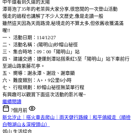
中午還看到久違的太陽
潭哥泡了35年的老茶與大家分享,很悠閒的一次登山活動
慢走的過程也講解了不少人文歷史,像是走讀一般
雖然這天因為天雨路滑,秘境走的不算太多,但依舊收獲滿滿
喔!!
一、 活動日期：114/12/27
二、 活動名稱：(陽明山)紗帽山祕徑
三、 集合時地：09：00「陽明山」站
四、 建議交通：捷運劍潭站搭乘紅5至「陽明山」站下車前行
至湖山路紫藤花亭。
五、 嚮導：謝永潭、謝詮、謝章顯
六、 難度類別：A+，9公里6小時
七、 行程規劃：紗帽山祕徑無菜單行程
有興趣可以觀賞下面這次活動的影片喔~
繼續閱讀
7個月前
新北汐止｜搭火車去爬山｜雨天健行路線｜和平鴿縱走（順撿
白匏湖山＆深按頭山）
郊山
生活綜合