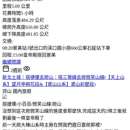
里程5.09 公里
花費時間5 小時
高度落差484.29 公尺
總爬升高度616.80 公尺
總下降高度481.85 公尺
交通:
08:20景美站3號出口的溪口國小搭666公車石碇站下車
回程:15:00皇帝殿搭回景美
繼續閱讀
2週前
新北土城｜搭捷運去爬山｜搭三鶯線去爬微笑山線(【天上山
系】望月亭桐花段&【鳶山山系】鳶山彩壁段)
郊山
國內旅遊
搭捷運/小百岳/微笑山線/爬山
沒想到這次爬微笑山線的進度會那麼快,完成這天的2條之後就
剩最後一條皇帝殿了
前一天爬大棟山系時主揪在問我們週日要爬那裡?