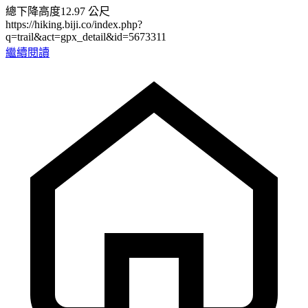
總下降高度12.97 公尺
https://hiking.biji.co/index.php?
q=trail&act=gpx_detail&id=5673311
繼續閱讀