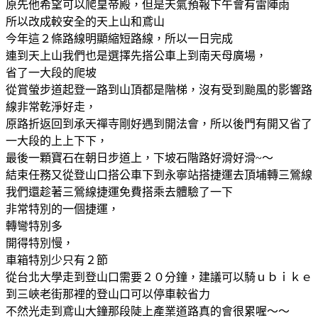
原先他希望可以爬皇帝殿，但是天氣預報下午會有雷陣雨
所以改成較安全的天上山和鳶山
今年這２條路線明顯縮短路線，所以一日完成
連到天上山我們也是選擇先搭公車上到南天母廣場，
省了一大段的爬坡
從賞螢步道起登一路到山頂都是階梯，沒有受到颱風的影響路
線非常乾淨好走，
原路折返回到承天禪寺剛好遇到開法會，所以後門有開又省了
一大段的上上下下，
最後一顆寶石在朝日步道上，下坡石階路好滑好滑~～
結束任務又從登山口搭公車下到永寧站搭捷運去頂埔轉三鶯線
我們還趁著三鶯線捷運免費搭乘去體驗了一下
非常特別的一個捷運，
轉彎特別多
開得特別慢，
車箱特別少只有２節
從台北大學走到登山口需要２０分鐘，建議可以騎ｕｂｉｋｅ
到三峽老街那裡的登山口可以停車較省力
不然光走到鳶山大鐘那段陡上產業道路真的會很累喔～～