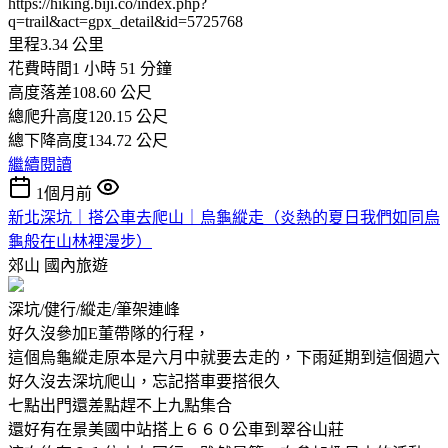
https://hiking.biji.co/index.php?
q=trail&act=gpx_detail&id=5725768
里程3.34 公里
花費時間1 小時 51 分鐘
高度落差108.60 公尺
總爬升高度120.15 公尺
總下降高度134.72 公尺
繼續閱讀
1個月前
新北深坑｜搭公車去爬山｜烏龜縱走（炎熱的夏日我們如同烏
龜般在山林裡漫步）
郊山
國內旅遊
深坑/健行/縱走/筆架連峰
好久沒參加E董帶隊的行程，
這個烏龜縱走原本是六月中就要去走的，下雨延期到這個週六
好久沒去深坑爬山，忘記搭車要搭很久
七點出門還差點趕不上九點集合
還好有在景美國中站搭上６６０公車到翠谷山莊