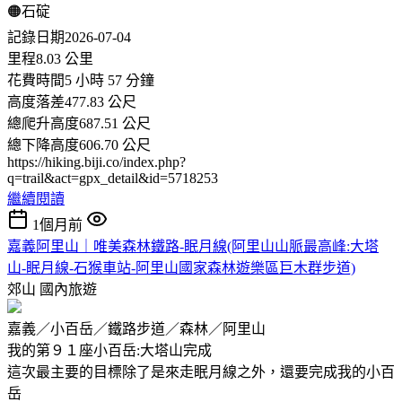
🟠石碇
記錄日期2026-07-04
里程8.03 公里
花費時間5 小時 57 分鐘
高度落差477.83 公尺
總爬升高度687.51 公尺
總下降高度606.70 公尺
https://hiking.biji.co/index.php?
q=trail&act=gpx_detail&id=5718253
繼續閱讀
1個月前
嘉義阿里山｜唯美森林鐵路-眠月線(阿里山山脈最高峰:大塔
山-眠月線-石猴車站-阿里山國家森林遊樂區巨木群步道)
郊山
國內旅遊
嘉義／小百岳／鐵路步道／森林／阿里山
我的第９１座小百岳:大塔山完成
這次最主要的目標除了是來走眠月線之外，還要完成我的小百
岳