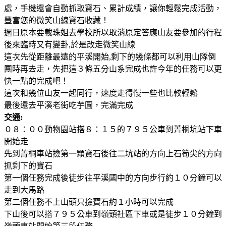
處，手機還會自動抓取寶石、累計成績，讓你輕鬆完成活動，
豐富您的微笑山線寶石收藏！
週日原本要載珠姐去學校所以取消原定答應山友要參加的行程
後來臨時又有變卦,於是改走微笑山線
這次先從距離最遠的平溪開始,剩下的幾條都可以利用山隊倒
團時再去走，先把這３條五分山系完成也許今年的任務可以更
快一點的完成吧！
這次和幾位山友一起同行，速度走得慢一些也比較輕鬆
最後還去平溪老街吃芋圓，完滿完成
交通:
０８：００動物園站搭８：１５的７９５公車到菁桐坑站下車
開始走
先到菁桐車站撿第一顆寶石後往二坑站的方向上石筍尖的方向
抓剩下的寶石
第一個任務完成後徒步往平溪國中的方向步行約１０分鐘可以
走到大馬路
第二個任務不上山頭只撿寶石約１小時可以完成
下山後可以搭７９５公車到嶺頭社區下車或是徒步１０分鐘到