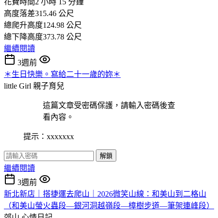
花費時間2 小時 15 分鐘
高度落差315.46 公尺
總爬升高度124.98 公尺
總下降高度373.78 公尺
繼續閱讀
3週前
＊生日快樂。寫給二十一歲的妳＊
little Girl
親子育兒
這篇文章受密碼保護，請輸入密碼後查
看內容。
提示：xxxxxxx
解鎖
繼續閱讀
3週前
新北新店｜搭捷運去爬山｜2026微笑山線：和美山到二格山
（和美山螢火蟲段—銀河洞越嶺段—樟樹步道—筆架連峰段）
郊山
心情日記