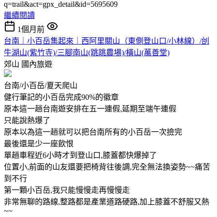
q=trail&act=gpx_detail&id=5695609
繼續閱讀
1個月前
台南｜小百岳集起來｜西阿里關山（東側登山口/小林線）/刣
牛湖山(紫竹寺)/三腳南山(跳跳農場)/橫山(萬善堂)
郊山
國內旅遊
台南/小百岳/夏天爬山
健行筆記的小百岳完成90%的徽章
原本這一趟台南遊安排在五一連假,延期至端午連假
只能說熱爆了
原本以為這一趟就可以把台南所有的小百岳一次撿完
最後還是少一座飲恨
單趟車程近6小時才到登山口,膝蓋都快爆掉了
位置小,前面的山友還要把椅背往後調,完全無法換姿勢~~痛苦
到不行
第一顆小百岳,我只能慢慢走再慢慢走
非常無聊的路線,整路都是產業道路硬路,加上膝蓋不舒服又熱
~~