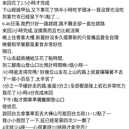
來回花了2.5小時才完成
下山經過甲仙,又下車花了快半小時吃芋頭冰~~我沒買也沒吃
到紫竹寺已經是下午5點了....
6.46日落,我們只好一路趕趕,路不難走卻一直在趕路
來回2小時完成,沒摸黑而且也比較涼爽
晚上住香客大樓,新蓋好沒多久還算新的只是備品要全自理
晚餐和早餐都是素食非常好吃
隔日,
下山去超商補給又花了點時間,
到三腳南山登山口比預計時間晚1個小時~~
3小時能走得完嗎? 好幾位山友在上山的路上就直嚷嚷著不去
下一座小百岳了,太辛苦了
3分之一平緩好走的路,後面3分之1全部都是陡上岩石非常吃力
我花了3小時4分完成來回
下午1點才開車準備離開登山口
很慘忍,
說回台北會塞車若去大棟山可能回台北就11~12點了~~
我小小抱怨了一下,這已經是第四次少一顆了
4次就少4座~~~心很累呀!!!!啥時才能完百?