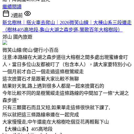
繼續閱讀
2週前
新北樹林｜搭火車去爬山｜2026微笑山線｜大棟山系三段連走
（樹林405高地段-龜山大湖之森步道-鶯歌百年大榕樹段）
郊山
國內旅遊
微笑山線/爬山/健行/小百岳
注意:本路線在大湖之森步道往大榕樹之間多處出現蜜蜂會叮
人，當日多位山友都被叮了（包含本人），請大家要特別小心
一個月前才自己一個走過這條樹鶯縱走
這次撿寶石才是跟著大家比較不無聊
結果好天氣,路上遇到很多人都是一起來撿寶石的
今年比較不同的是樹鶯縱走這條路線的中間加了一條"大湖之
森步道"
只有三顆寶石而且又短,如果單走這條很快就下課了,
所以就把這三條路線串連在一起完成
大家慢慢走,中午還能在大榕樹吃個豆花再輕鬆下山
【大棟山系】405高地段