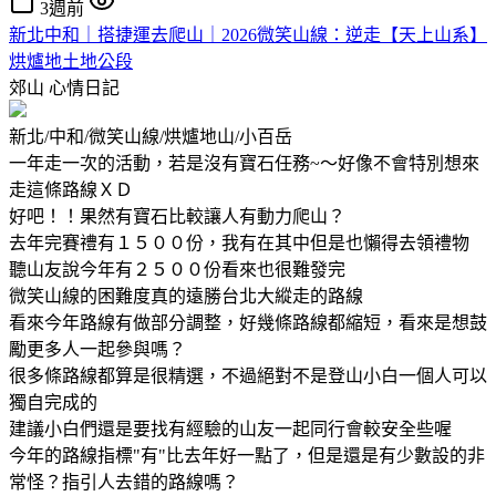
3週前
新北中和｜搭捷運去爬山｜2026微笑山線：逆走【天上山系】
烘爐地土地公段
郊山
心情日記
新北/中和/微笑山線/烘爐地山/小百岳
一年走一次的活動，若是沒有寶石任務~～好像不會特別想來
走這條路線ＸＤ
好吧！！果然有寶石比較讓人有動力爬山？
去年完賽禮有１５００份，我有在其中但是也懶得去領禮物
聽山友說今年有２５００份看來也很難發完
微笑山線的困難度真的遠勝台北大縱走的路線
看來今年路線有做部分調整，好幾條路線都縮短，看來是想鼓
勵更多人一起參與嗎？
很多條路線都算是很精選，不過絕對不是登山小白一個人可以
獨自完成的
建議小白們還是要找有經驗的山友一起同行會較安全些喔
今年的路線指標"有"比去年好一點了，但是還是有少數設的非
常怪？指引人去錯的路線嗎？