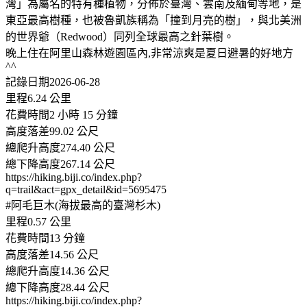
灣」為屬名的特有種植物，分佈於臺灣、雲南及緬甸等地，是
東亞最高樹種，也被魯凱族稱為「撞到月亮的樹」，與北美洲
的世界爺（Redwood）同列全球最高之針葉樹。
晚上住在阿里山森林遊園區內,非常涼爽是夏日避暑的好地方
^^
記錄日期2026-06-28
里程6.24 公里
花費時間2 小時 15 分鐘
高度落差99.02 公尺
總爬升高度274.40 公尺
總下降高度267.14 公尺
https://hiking.biji.co/index.php?
q=trail&act=gpx_detail&id=5695475
#阿毛巨木(海拔最高的臺灣杉木)
里程0.57 公里
花費時間13 分鐘
高度落差14.56 公尺
總爬升高度14.36 公尺
總下降高度28.44 公尺
https://hiking.biji.co/index.php?