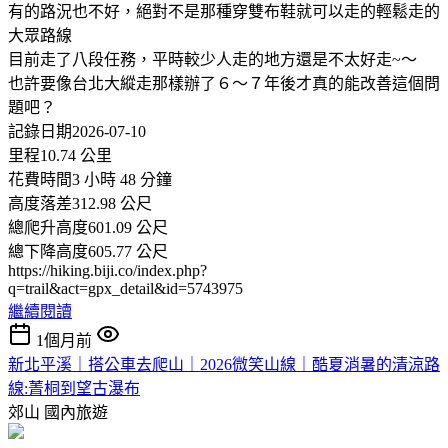
有的路況也不好，絕對不是那種穿雙布鞋就可以走的輕鬆走的
大眾路線
目前走了八段任務，平時較少人走的地方還是不太好走~～
也許要像台北大縱走那樣辦了６～７年後才真的能改善這個問
題吧？
記錄日期2026-07-10
里程10.74 公里
花費時間3 小時 48 分鐘
高度落差312.98 公尺
總爬升高度601.09 公尺
總下降高度605.77 公尺
https://hiking.biji.co/index.php?
q=trail&act=gpx_detail&id=5743975
繼續閱讀
1個月前
新北平溪｜搭公車去爬山｜2026微笑山線｜酷夏消暑的清涼路
線:菁桐到望古瀑布
郊山
國內旅遊