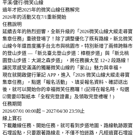
平溪/健行/微笑山線
過年才把2025年的微笑山線任務解完
2026年的活動又在7/1重新開始
任務說明
延續去年的熱烈迴響，全新升級的「2026微笑山線大縱走尋寶
集章任務」重磅登場了！除了調整優化了既有路線，新北微笑
山線今年還首度攜手台北市與桃園市，特別新增了兩條跨縣市
的登山步道 —「新北臺北登山步道：樟樹步道」與「新北桃
園登山步道：大湖之森步道」，將任務擴大至 12+2 段路線！
讓民眾感受滿滿的獨屬微笑山線的「家山」魅力與幸福。
現在就開啟健行筆記 APP，進入「2026 微笑山線大縱走尋寶
集章任務」，點選「報名活動」、填妥報名資料、確認送出
後，就可以開始你的幸福微笑任務囉！(記得在報名時，勾選
☑需要印製紙本「全程完登證書」及領取完登禮喔！)
任務期間
2026/07/01 00:00起 ~ 2027/04/30 23:59止
線上寶石
下載離線任務、開始任務，就可看到步道地圖、路線軌跡跟寶
石埋設點，只要跟著路線走，不僅不怕迷路，凡經過寶石埋設