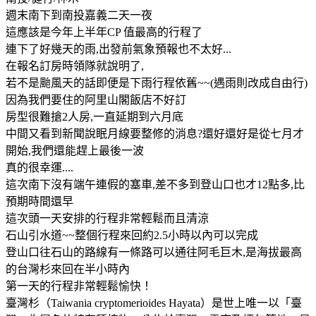
週末南下到南投嘉義二天一夜
這應該是今年上半年CP 值最高的行程了
連下了好幾天的雨,出發前氣象預報也不太好...
在報名訂房時領隊就說明了,
若不是颱風天的話即便是下雨行程依舊~~(遇雨則改成自由行)
因為我們要住的阿里山閣飯店不好訂
房型很難搶2人房,一直延期到六月底
中間又看到新聞說眠月線要整修的消息?還好還好是從七月才
開始,我們還能趕上最後一波
真的很幸運....
這次南下沒有端午連假的塞車,差不多到登山口也才12點多,比
預期時間還早
這次頭一天安排的行程非常輕鬆而且清涼
石山引水道~~整個行程來回約2.5小時以內可以完成
登山口往石山的路線有一條路可以通往阿毛巨木,是海拔最高
的台灣杉來回在半小時內
第一天的行程非常輕鬆愉快！
臺灣杉（Taiwania cryptomerioides Hayata）是世上唯一以「臺