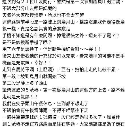
這次約有２１位山友同行，雖然是第一次參加趣貝山的活動，
不過大部分山友都是認識的
天氣熱大家都慢慢走，所以也不會太辛苦
這條路線前半段是一路陡上到烏月山，整路沒風我們走得像烏
龜一樣，真是名副其實的烏龜縱走
手機不知道是有什麼問題，掉電很快之外，還充不了電？？
是不是該換新手機了呢？
用了六年是該換了，但是新手機好貴呀～～哭！！
後來山友借我他的行充終於可以充電，看來壞掉的可能不是手
機而是充電線，幸好！！
走到白馬將軍洞（土匪洞）／巨石，拍拍走走的比較不累，
第一段上坡到烏月山就開始下坡
第二段是陡上炙子頭山
筆架連峰的５號樁，第一次從烏月山的這個方向上去，路不難
走就是天氣熱！！
我們在炙子頭山午餐休息，坐到都不想走了
不過怕會有午後雷陣雨，不得不趕緊往下走
一路往筆架連峰的１號樁這一段已經走過很多次了，風景佳
到１號樁不走官方路線而是往石龜嶺，大家應該都是為了走石