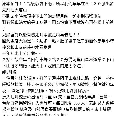
原本預計１１點後就會下雨，所以我們早早在５：３０就出發
先前往大塔山
不到２小時完頂後下山開始走眠月線一起走到石猴車站
到石猴車站大約是１０點，因為怕會下雨就沒有再往松山前進
了
只能留到以後有機走阿溪縱走時再去吧！！
回到飯店大約是１２點多一點，肚子餓了吃了泡面休息半小時
後又和山友前往神木區步道
千年神木十分壯觀~～
２點回飯店集合回停車場２點２０分從阿里山森林遊樂區下山
下山後才開始下起大雨，我們真的是太幸運了
#眠月線
一條百年林業鐵道，打開了通往阿里山森林之路，穿越一座座
隧道與橋梁，迷走在兩千公尺雲霧帶，勇闖被按下暫停鍵的異
境。 鐵道靜止的眠月線，讓人更想用雙腳探索。
進入眠月線需於出發前 5 至 60 天，至官方網站申請「台灣一
葉蘭自然保留區」入園許可。每日限制 350 人，若超過人數將
採抽籤制 林業及自然保育署區域申請及抽籤查詢。未申請擅
入者，將依法開罰新台幣 1 至 5 萬元