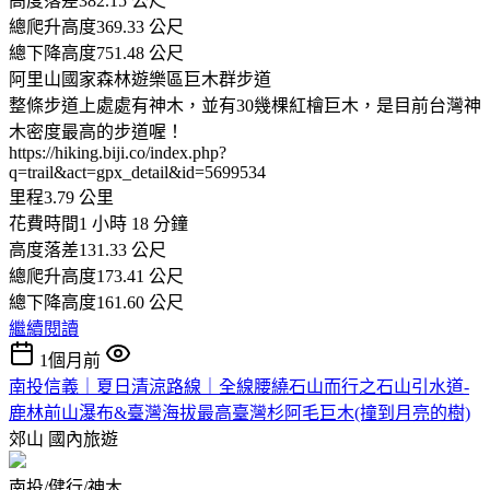
高度落差382.15 公尺
總爬升高度369.33 公尺
總下降高度751.48 公尺
阿里山國家森林遊樂區巨木群步道
整條步道上處處有神木，並有30幾棵紅檜巨木，是目前台灣神
木密度最高的步道喔！
https://hiking.biji.co/index.php?
q=trail&act=gpx_detail&id=5699534
里程3.79 公里
花費時間1 小時 18 分鐘
高度落差131.33 公尺
總爬升高度173.41 公尺
總下降高度161.60 公尺
繼續閱讀
1個月前
南投信義｜夏日清涼路線｜全線腰繞石山而行之石山引水道-
鹿林前山瀑布&臺灣海拔最高臺灣杉阿毛巨木(撞到月亮的樹)
郊山
國內旅遊
南投/健行/神木