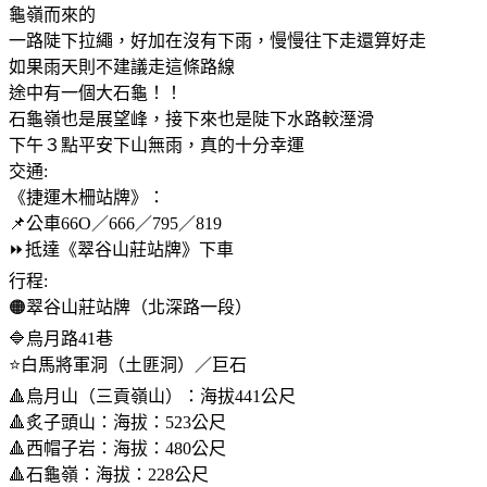
龜嶺而來的
一路陡下拉繩，好加在沒有下雨，慢慢往下走還算好走
如果雨天則不建議走這條路線
途中有一個大石龜！！
石龜嶺也是展望峰，接下來也是陡下水路較溼滑
下午３點平安下山無雨，真的十分幸運
交通:
《捷運木柵站牌》：
📌公車66O／666／795／819
⏩️抵達《翠谷山莊站牌》下車
行程:
🟠翠谷山莊站牌（北深路一段）
🔷️烏月路41巷
⭐️白馬將軍洞（土匪洞）／巨石
🔺️烏月山（三貢嶺山）：海拔441公尺
🔺️炙子頭山：海拔：523公尺
🔺️西帽子岩：海拔：480公尺
🔺️石龜嶺：海拔：228公尺