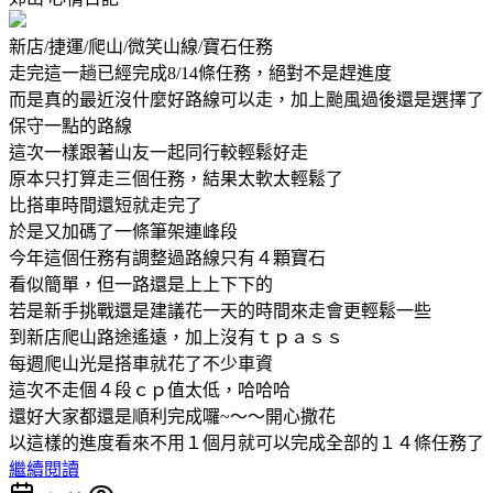
新店/捷運/爬山/微笑山線/寶石任務
走完這一趟已經完成8/14條任務，絕對不是趕進度
而是真的最近沒什麼好路線可以走，加上颱風過後還是選擇了
保守一點的路線
這次一樣跟著山友一起同行較輕鬆好走
原本只打算走三個任務，結果太軟太輕鬆了
比搭車時間還短就走完了
於是又加碼了一條筆架連峰段
今年這個任務有調整過路線只有４顆寶石
看似簡單，但一路還是上上下下的
若是新手挑戰還是建議花一天的時間來走會更輕鬆一些
到新店爬山路途遙遠，加上沒有ｔｐａｓｓ
每週爬山光是搭車就花了不少車資
這次不走個４段ｃｐ值太低，哈哈哈
還好大家都還是順利完成囉~～～開心撒花
以這樣的進度看來不用１個月就可以完成全部的１４條任務了
繼續閱讀