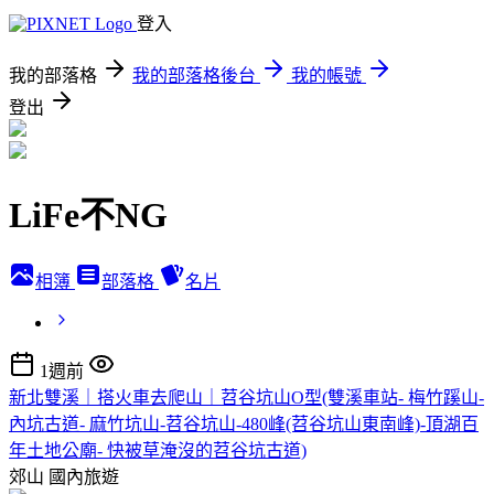
登入
我的部落格
我的部落格後台
我的帳號
登出
LiFe不NG
相簿
部落格
名片
1週前
新北雙溪｜搭火車去爬山｜苕谷坑山O型(雙溪車站- 梅竹蹊山-
內坑古道- 麻竹坑山-苕谷坑山-480峰(苕谷坑山東南峰)-頂湖百
年土地公廟- 快被草淹沒的苕谷坑古道)
郊山
國內旅遊