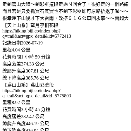
走到鳶山大鐘～到彩壁這段走過Ｎ回合了，很好走的一個路線
而且若是只要抓寶石其實也不到下彩壁即可原路折返了喔～～
很幸運下山後才下大雷雨，改搭９１６公車回永寧～～雨超大
【天上山系】望月亭桐花段
https://hiking.biji.co/index.php?
q=trail&act=gpx_detail&id=5772413
記錄日期2026-07-19
里程4.04 公里
花費時間1 小時 59 分鐘
高度落差374.33 公尺
總爬升高度307.81 公尺
總下降高度385.76 公尺
【鳶山山系】鳶山彩壁段
https://hiking.biji.co/index.php?
q=trail&act=gpx_detail&id=5775803
里程8.92 公里
花費時間3 小時 45 分鐘
高度落差282.42 公尺
總爬升高度446.19 公尺
總下降高度416.94 公尺