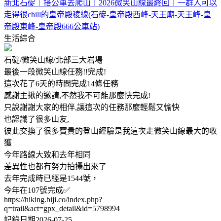
新北石碇｜搭公車去爬山｜2026微笑山線最終回｜一群人可以
走得很chill的皇帝殿稜線(石碇-皇帝殿西峰-天王廟-天王峰-皇
帝殿東峰-皇帝殿666公車站)
生活綜合
石碇/微笑山線/北部三大岩場
最後一段微笑山線任務!!完成!
這次花了6天的時間完成14條任務
感謝主揪的邀請,不然我不可能那麼快完成!
只說謝謝大家的相伴,讓這次的任務那麼輕鬆又愉快
也認識了很多山友,
彼此交換了很多寶貴的登山經驗是我這次走微笑山線最大的收
獲
今年路線大致和去年相同
差異性也都有努力拍攝出來了
去年完成時已經是1544號，
今年在107號完成✅
https://hiking.biji.co/index.php?
q=trail&act=gpx_detail&id=5798994
記錄日期2026-07-25