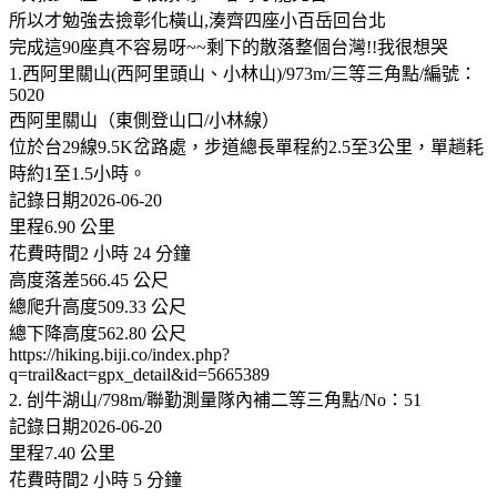
所以才勉強去撿彰化橫山,湊齊四座小百岳回台北
完成這90座真不容易呀~~剩下的散落整個台灣!!我很想哭
1.西阿里關山(西阿里頭山、小林山)/973m/三等三角點/編號：
5020
西阿里關山（東側登山口/小林線）
位於台29線9.5K岔路處，步道總長單程約2.5至3公里，單趟耗
時約1至1.5小時。
記錄日期2026-06-20
里程6.90 公里
花費時間2 小時 24 分鐘
高度落差566.45 公尺
總爬升高度509.33 公尺
總下降高度562.80 公尺
https://hiking.biji.co/index.php?
q=trail&act=gpx_detail&id=5665389
2. 刣牛湖山/798m/聯勤測量隊內補二等三角點/No：51
記錄日期2026-06-20
里程7.40 公里
花費時間2 小時 5 分鐘