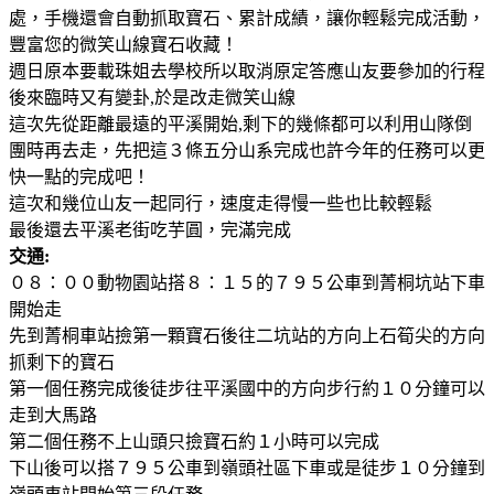
處，手機還會自動抓取寶石、累計成績，讓你輕鬆完成活動，
豐富您的微笑山線寶石收藏！
週日原本要載珠姐去學校所以取消原定答應山友要參加的行程
後來臨時又有變卦,於是改走微笑山線
這次先從距離最遠的平溪開始,剩下的幾條都可以利用山隊倒
團時再去走，先把這３條五分山系完成也許今年的任務可以更
快一點的完成吧！
這次和幾位山友一起同行，速度走得慢一些也比較輕鬆
最後還去平溪老街吃芋圓，完滿完成
交通:
０８：００動物園站搭８：１５的７９５公車到菁桐坑站下車
開始走
先到菁桐車站撿第一顆寶石後往二坑站的方向上石筍尖的方向
抓剩下的寶石
第一個任務完成後徒步往平溪國中的方向步行約１０分鐘可以
走到大馬路
第二個任務不上山頭只撿寶石約１小時可以完成
下山後可以搭７９５公車到嶺頭社區下車或是徒步１０分鐘到