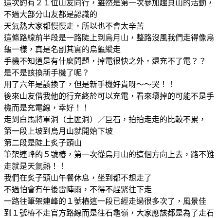
這次約有２１位山友同行，雖然是第一次參加趣貝山的活動，
不過大部分山友都是認識的
天氣熱大家都慢慢走，所以也不會太辛苦
這條路線前半段是一路陡上到烏月山，整路沒風我們走得像烏
龜一樣，真是名副其實的烏龜縱走
手機不知道是有什麼問題，掉電很快之外，還充不了電？？
是不是該換新手機了呢？
用了六年是該換了，但是新手機好貴呀～～哭！！
後來山友借我他的行充終於可以充電，看來壞掉的可能不是手
機而是充電線，幸好！！
走到白馬將軍洞（土匪洞）／巨石，拍拍走走的比較不累，
第一段上坡到烏月山就開始下坡
第二段是陡上炙子頭山
筆架連峰的５號樁，第一次從烏月山的這個方向上去，路不難
走就是天氣熱！！
我們在炙子頭山午餐休息，坐到都不想走了
不過怕會有午後雷陣雨，不得不趕緊往下走
一路往筆架連峰的１號樁這一段已經走過很多次了，風景佳
到１號樁不走官方路線而是往石龜嶺，大家應該都是為了走石