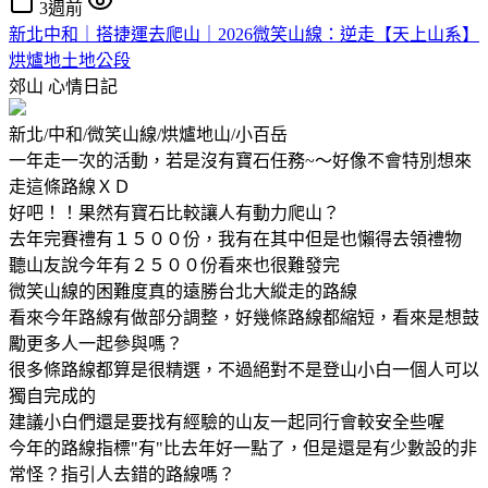
3週前
新北中和｜搭捷運去爬山｜2026微笑山線：逆走【天上山系】
烘爐地土地公段
郊山
心情日記
新北/中和/微笑山線/烘爐地山/小百岳
一年走一次的活動，若是沒有寶石任務~～好像不會特別想來
走這條路線ＸＤ
好吧！！果然有寶石比較讓人有動力爬山？
去年完賽禮有１５００份，我有在其中但是也懶得去領禮物
聽山友說今年有２５００份看來也很難發完
微笑山線的困難度真的遠勝台北大縱走的路線
看來今年路線有做部分調整，好幾條路線都縮短，看來是想鼓
勵更多人一起參與嗎？
很多條路線都算是很精選，不過絕對不是登山小白一個人可以
獨自完成的
建議小白們還是要找有經驗的山友一起同行會較安全些喔
今年的路線指標"有"比去年好一點了，但是還是有少數設的非
常怪？指引人去錯的路線嗎？