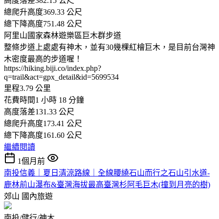
高度落差382.15 公尺
總爬升高度369.33 公尺
總下降高度751.48 公尺
阿里山國家森林遊樂區巨木群步道
整條步道上處處有神木，並有30幾棵紅檜巨木，是目前台灣神
木密度最高的步道喔！
https://hiking.biji.co/index.php?
q=trail&act=gpx_detail&id=5699534
里程3.79 公里
花費時間1 小時 18 分鐘
高度落差131.33 公尺
總爬升高度173.41 公尺
總下降高度161.60 公尺
繼續閱讀
1個月前
南投信義｜夏日清涼路線｜全線腰繞石山而行之石山引水道-
鹿林前山瀑布&臺灣海拔最高臺灣杉阿毛巨木(撞到月亮的樹)
郊山
國內旅遊
南投/健行/神木