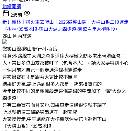
繼續閱讀
2週前
新北樹林｜搭火車去爬山｜2026微笑山線｜大棟山系三段連走
（樹林405高地段-龜山大湖之森步道-鶯歌百年大榕樹段）
郊山
國內旅遊
微笑山線/爬山/健行/小百岳
注意:本路線在大湖之森步道往大榕樹之間多處出現蜜蜂會叮
人，當日多位山友都被叮了（包含本人），請大家要特別小心
一個月前才自己一個走過這條樹鶯縱走
這次撿寶石才是跟著大家比較不無聊
結果好天氣,路上遇到很多人都是一起來撿寶石的
今年比較不同的是樹鶯縱走這條路線的中間加了一條"大湖之
森步道"
只有三顆寶石而且又短,如果單走這條很快就下課了,
所以就把這三條路線串連在一起完成
大家慢慢走,中午還能在大榕樹吃個豆花再輕鬆下山
【大棟山系】405高地段