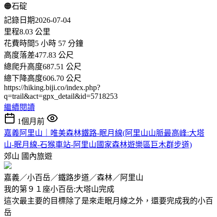
🟠石碇
記錄日期2026-07-04
里程8.03 公里
花費時間5 小時 57 分鐘
高度落差477.83 公尺
總爬升高度687.51 公尺
總下降高度606.70 公尺
https://hiking.biji.co/index.php?
q=trail&act=gpx_detail&id=5718253
繼續閱讀
1個月前
嘉義阿里山｜唯美森林鐵路-眠月線(阿里山山脈最高峰:大塔
山-眠月線-石猴車站-阿里山國家森林遊樂區巨木群步道)
郊山
國內旅遊
嘉義／小百岳／鐵路步道／森林／阿里山
我的第９１座小百岳:大塔山完成
這次最主要的目標除了是來走眠月線之外，還要完成我的小百
岳