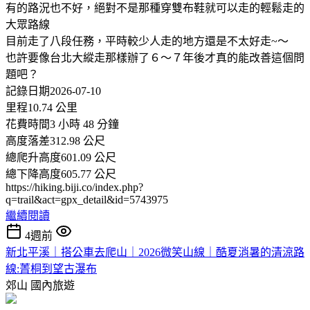
有的路況也不好，絕對不是那種穿雙布鞋就可以走的輕鬆走的
大眾路線
目前走了八段任務，平時較少人走的地方還是不太好走~～
也許要像台北大縱走那樣辦了６～７年後才真的能改善這個問
題吧？
記錄日期2026-07-10
里程10.74 公里
花費時間3 小時 48 分鐘
高度落差312.98 公尺
總爬升高度601.09 公尺
總下降高度605.77 公尺
https://hiking.biji.co/index.php?
q=trail&act=gpx_detail&id=5743975
繼續閱讀
4週前
新北平溪｜搭公車去爬山｜2026微笑山線｜酷夏消暑的清涼路
線:菁桐到望古瀑布
郊山
國內旅遊