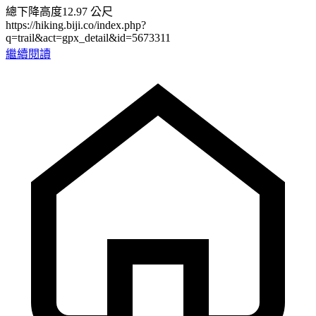
總下降高度12.97 公尺
https://hiking.biji.co/index.php?
q=trail&act=gpx_detail&id=5673311
繼續閱讀