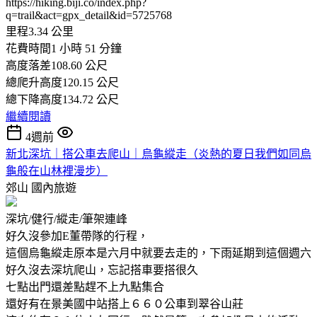
https://hiking.biji.co/index.php?
q=trail&act=gpx_detail&id=5725768
里程3.34 公里
花費時間1 小時 51 分鐘
高度落差108.60 公尺
總爬升高度120.15 公尺
總下降高度134.72 公尺
繼續閱讀
4週前
新北深坑｜搭公車去爬山｜烏龜縱走（炎熱的夏日我們如同烏
龜般在山林裡漫步）
郊山
國內旅遊
深坑/健行/縱走/筆架連峰
好久沒參加E董帶隊的行程，
這個烏龜縱走原本是六月中就要去走的，下雨延期到這個週六
好久沒去深坑爬山，忘記搭車要搭很久
七點出門還差點趕不上九點集合
還好有在景美國中站搭上６６０公車到翠谷山莊