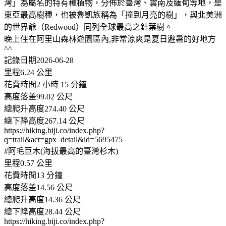
灣」為屬名的特有種植物，分佈於臺灣、雲南及緬甸等地，是
東亞最高樹種，也被魯凱族稱為「撞到月亮的樹」，與北美洲
的世界爺（Redwood）同列全球最高之針葉樹。
晚上住在阿里山森林遊園區內,非常涼爽是夏日避暑的好地方
^^
記錄日期2026-06-28
里程6.24 公里
花費時間2 小時 15 分鐘
高度落差99.02 公尺
總爬升高度274.40 公尺
總下降高度267.14 公尺
https://hiking.biji.co/index.php?
q=trail&act=gpx_detail&id=5695475
#阿毛巨木(海拔最高的臺灣杉木)
里程0.57 公里
花費時間13 分鐘
高度落差14.56 公尺
總爬升高度14.36 公尺
總下降高度28.44 公尺
https://hiking.biji.co/index.php?