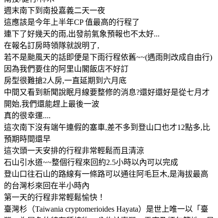
週末南下到南投嘉義二天一夜
這應該是今年上半年CP 值最高的行程了
連下了好幾天的雨,出發前氣象預報也不太好...
在報名訂房時領隊就說明了,
若不是颱風天的話即便是下雨行程依舊~~(遇雨則改成自由行)
因為我們要住的阿里山閣飯店不好訂
房型很難搶2人房,一直延期到六月底
中間又看到新聞說眠月線要整修的消息?還好還好是從七月才
開始,我們還能趕上最後一波
真的很幸運....
這次南下沒有端午連假的塞車,差不多到登山口也才12點多,比
預期時間還早
這次頭一天安排的行程非常輕鬆而且清涼
石山引水道~~整個行程來回約2.5小時以內可以完成
登山口往石山的路線有一條路可以通往阿毛巨木,是海拔最高
的台灣杉來回在半小時內
第一天的行程非常輕鬆愉快！
臺灣杉（Taiwania cryptomerioides Hayata）是世上唯一以「臺