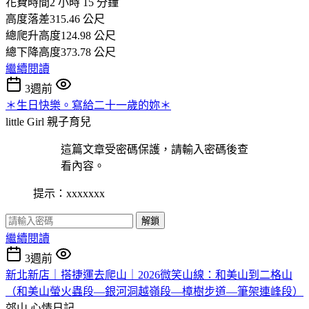
花費時間2 小時 15 分鐘
高度落差315.46 公尺
總爬升高度124.98 公尺
總下降高度373.78 公尺
繼續閱讀
3週前
＊生日快樂。寫給二十一歲的妳＊
little Girl
親子育兒
這篇文章受密碼保護，請輸入密碼後查
看內容。
提示：xxxxxxx
解鎖
繼續閱讀
3週前
新北新店｜搭捷運去爬山｜2026微笑山線：和美山到二格山
（和美山螢火蟲段—銀河洞越嶺段—樟樹步道—筆架連峰段）
郊山
心情日記