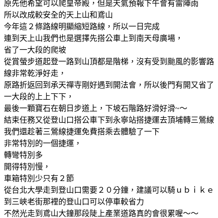
原先他希望可以爬皇帝殿，但是天氣預報下午會有雷陣雨
所以改成較安全的天上山和鳶山
今年這２條路線明顯縮短路線，所以一日完成
連到天上山我們也是選擇先搭公車上到南天母廣場，
省了一大段的爬坡
從賞螢步道起登一路到山頂都是階梯，沒有受到颱風的影響路
線非常乾淨好走，
原路折返回到承天禪寺剛好遇到開法會，所以後門有開又省了
一大段的上上下下，
最後一顆寶石在朝日步道上，下坡石階路好滑好滑~～
結束任務又從登山口搭公車下到永寧站搭捷運去頂埔轉三鶯線
我們還趁著三鶯線捷運免費搭乘去體驗了一下
非常特別的一個捷運，
轉彎特別多
開得特別慢，
車箱特別少只有２節
從台北大學走到登山口需要２０分鐘，建議可以騎ｕｂｉｋｅ
到三峽老街那裡的登山口可以停車較省力
不然光走到鳶山大鐘那段陡上產業道路真的會很累喔～～