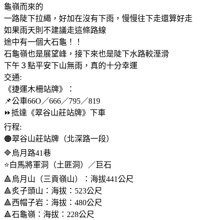
龜嶺而來的
一路陡下拉繩，好加在沒有下雨，慢慢往下走還算好走
如果雨天則不建議走這條路線
途中有一個大石龜！！
石龜嶺也是展望峰，接下來也是陡下水路較溼滑
下午３點平安下山無雨，真的十分幸運
交通:
《捷運木柵站牌》：
📌公車66O／666／795／819
⏩️抵達《翠谷山莊站牌》下車
行程:
🟠翠谷山莊站牌（北深路一段）
🔷️烏月路41巷
⭐️白馬將軍洞（土匪洞）／巨石
🔺️烏月山（三貢嶺山）：海拔441公尺
🔺️炙子頭山：海拔：523公尺
🔺️西帽子岩：海拔：480公尺
🔺️石龜嶺：海拔：228公尺