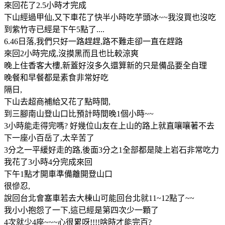
來回花了2.5小時才完成
下山經過甲仙,又下車花了快半小時吃芋頭冰~~我沒買也沒吃
到紫竹寺已經是下午5點了....
6.46日落,我們只好一路趕趕,路不難走卻一直在趕路
來回2小時完成,沒摸黑而且也比較涼爽
晚上住香客大樓,新蓋好沒多久還算新的只是備品要全自理
晚餐和早餐都是素食非常好吃
隔日,
下山去超商補給又花了點時間,
到三腳南山登山口比預計時間晚1個小時~~
3小時能走得完嗎? 好幾位山友在上山的路上就直嚷嚷著不去
下一座小百岳了,太辛苦了
3分之一平緩好走的路,後面3分之1全部都是陡上岩石非常吃力
我花了3小時4分完成來回
下午1點才開車準備離開登山口
很慘忍,
說回台北會塞車若去大棟山可能回台北就11~12點了~~
我小小抱怨了一下,這已經是第四次少一顆了
4次就少4座~~~心很累呀!!!!啥時才能完百?