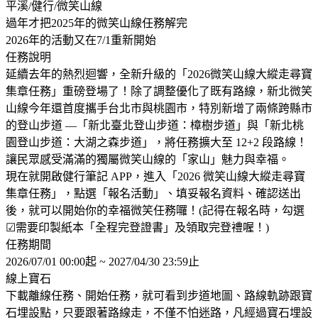
平溪/健行/微笑山線
過年才把2025年的微笑山線任務解完
2026年的活動又在7/1重新開始
任務說明
延續去年的熱烈迴響，全新升級的「2026微笑山線大縱走尋寶
集章任務」重磅登場了！除了調整優化了既有路線，新北微笑
山線今年還首度攜手台北市與桃園市，特別新增了兩條跨縣市
的登山步道 —「新北臺北登山步道：樟樹步道」與「新北桃
園登山步道：大湖之森步道」，將任務擴大至 12+2 段路線！
讓民眾感受滿滿的獨屬微笑山線的「家山」魅力與幸福。
現在就開啟健行筆記 APP，進入「2026 微笑山線大縱走尋寶
集章任務」，點選「報名活動」、填妥報名資料、確認送出
後，就可以開始你的幸福微笑任務囉！(記得在報名時，勾選
☑需要印製紙本「全程完登證書」及領取完登禮喔！)
任務期間
2026/07/01 00:00起 ~ 2027/04/30 23:59止
線上寶石
下載離線任務、開始任務，就可看到步道地圖、路線軌跡跟寶
石埋設點，只要跟著路線走，不僅不怕迷路，凡經過寶石埋設