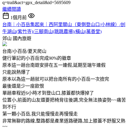
q=trail&act=gpx_detail&id=5695609
繼續閱讀
1個月前
台南｜小百岳集起來｜西阿里關山（東側登山口/小林線）/刣
牛湖山(紫竹寺)/三腳南山(跳跳農場)/橫山(萬善堂)
郊山
國內旅遊
台南/小百岳/夏天爬山
健行筆記的小百岳完成90%的徽章
原本這一趟台南遊安排在五一連假,延期至端午連假
只能說熱爆了
原本以為這一趟就可以把台南所有的小百岳一次撿完
最後還是少一座飲恨
單趟車程近6小時才到登山口,膝蓋都快爆掉了
位置小,前面的山友還要把椅背往後調,完全無法換姿勢~~痛苦
到不行
第一顆小百岳,我只能慢慢走再慢慢走
非常無聊的路線,整路都是產業道路硬路,加上膝蓋不舒服又熱
~~