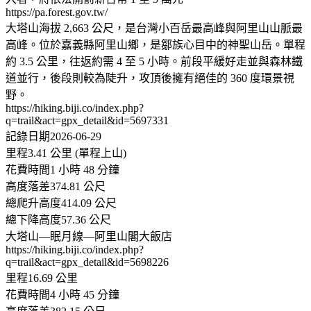
https://pa.forest.gov.tw/
大塔山海拔 2,663 公尺，是台灣小百岳最高峰與阿里山山脈最
高峰。位於嘉義縣阿里山鄉，是鄒族心目中的神聖山岳。單程
約 3.5 公里，往返約需 4 至 5 小時。前段平緩好走並與森林鐵
道並行，後段則較為陡升，攻頂後擁有絕佳的 360 度環景視
野。
https://hiking.biji.co/index.php?
q=trail&act=gpx_detail&id=5697331
記錄日期2026-06-29
里程3.41 公里 (單程上山)
花費時間1 小時 48 分鐘
高度落差374.81 公尺
總爬升高度414.09 公尺
總下降高度57.36 公尺
大塔山—眠月線—阿里山閣大飯店
https://hiking.biji.co/index.php?
q=trail&act=gpx_detail&id=5698226
里程16.69 公里
花費時間4 小時 45 分鐘