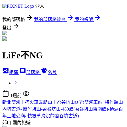
登入
我的部落格
我的部落格後台
我的帳號
登出
LiFe不NG
相簿
部落格
名片
1週前
新北雙溪｜搭火車去爬山｜苕谷坑山O型(雙溪車站- 梅竹蹊山-
內坑古道- 麻竹坑山-苕谷坑山-480峰(苕谷坑山東南峰)-頂湖百
年土地公廟- 快被草淹沒的苕谷坑古道)
郊山
國內旅遊