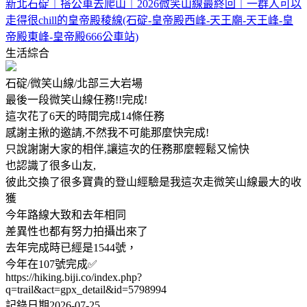
新北石碇｜搭公車去爬山｜2026微笑山線最終回｜一群人可以
走得很chill的皇帝殿稜線(石碇-皇帝殿西峰-天王廟-天王峰-皇
帝殿東峰-皇帝殿666公車站)
生活綜合
石碇/微笑山線/北部三大岩場
最後一段微笑山線任務!!完成!
這次花了6天的時間完成14條任務
感謝主揪的邀請,不然我不可能那麼快完成!
只說謝謝大家的相伴,讓這次的任務那麼輕鬆又愉快
也認識了很多山友,
彼此交換了很多寶貴的登山經驗是我這次走微笑山線最大的收
獲
今年路線大致和去年相同
差異性也都有努力拍攝出來了
去年完成時已經是1544號，
今年在107號完成✅
https://hiking.biji.co/index.php?
q=trail&act=gpx_detail&id=5798994
記錄日期2026-07-25