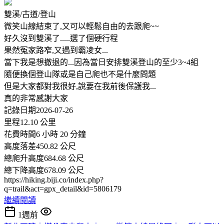
雙溪/古道/登山
微笑山線結束了,又可以輕鬆自由的去跟爬~~
好久沒到雙溪了.....選了個硬行程
果然冤家路窄,又遇到霸凌女...
當下我是想撤退的...因為當日安排雙溪登山的至少3~4組
隨便換個登山隊或是自己爬也不是什麼問題
但是大家都對我很好,說要在我前後保護我...
真的非常感謝大家
記錄日期2026-07-26
里程12.10 公里
花費時間6 小時 20 分鐘
高度落差450.82 公尺
總爬升高度684.68 公尺
總下降高度678.09 公尺
https://hiking.biji.co/index.php?
q=trail&act=gpx_detail&id=5806179
繼續閱讀
1週前