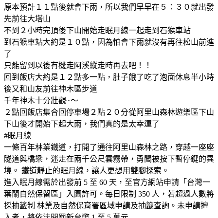
原本預計１１點後就會下雨，所以我們早早在５：３０就出發
先前往大塔山
不到２小時完頂後下山開始走眠月線一起走到石猴車站
到石猴車站大約是１０點，因為怕會下雨就沒有再往松山前進
了
只能留到以後有機走阿溪縱走時再去吧！！
回到飯店大約是１２點多一點，肚子餓了吃了泡面休息半小時
後又和山友前往神木區步道
千年神木十分壯觀~～
２點回飯店集合回停車場２點２０分從阿里山森林遊樂區下山
下山後才開始下起大雨，我們真的是太幸運了
#眠月線
一條百年林業鐵道，打開了通往阿里山森林之路，穿越一座座
隧道與橋梁，迷走在兩千公尺雲霧帶，勇闖被按下暫停鍵的異
境。 鐵道靜止的眠月線，讓人更想用雙腳探索。
進入眠月線需於出發前 5 至 60 天，至官方網站申請「台灣一
葉蘭自然保留區」入園許可。每日限制 350 人，若超過人數將
採抽籤制 林業及自然保育署區域申請及抽籤查詢。未申請擅
入者，將依法開罰新台幣 1 至 5 萬元