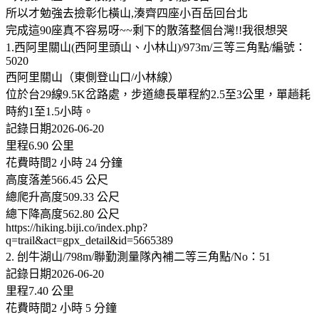
所以才勉強去撿彰化橫山,湊齊四座小百岳回台北
完成這90座真不容易呀~~剩下的散落整個台灣!!我很想哭
1.西阿里關山(西阿里頭山、小林山)/973m/三等三角點/編號：
5020
西阿里關山（東側登山口/小林線）
位於台29線9.5K岔路處，步道總長單程約2.5至3公里，單趟耗
時約1至1.5小時。
記錄日期2026-06-20
里程6.90 公里
花費時間2 小時 24 分鐘
高度落差566.45 公尺
總爬升高度509.33 公尺
總下降高度562.80 公尺
https://hiking.biji.co/index.php?
q=trail&act=gpx_detail&id=5665389
2. 刣牛湖山/798m/聯勤測量隊內補二等三角點/No：51
記錄日期2026-06-20
里程7.40 公里
花費時間2 小時 5 分鐘