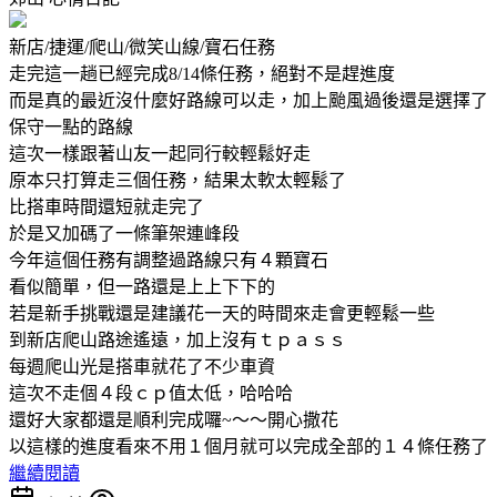
新店/捷運/爬山/微笑山線/寶石任務
走完這一趟已經完成8/14條任務，絕對不是趕進度
而是真的最近沒什麼好路線可以走，加上颱風過後還是選擇了
保守一點的路線
這次一樣跟著山友一起同行較輕鬆好走
原本只打算走三個任務，結果太軟太輕鬆了
比搭車時間還短就走完了
於是又加碼了一條筆架連峰段
今年這個任務有調整過路線只有４顆寶石
看似簡單，但一路還是上上下下的
若是新手挑戰還是建議花一天的時間來走會更輕鬆一些
到新店爬山路途遙遠，加上沒有ｔｐａｓｓ
每週爬山光是搭車就花了不少車資
這次不走個４段ｃｐ值太低，哈哈哈
還好大家都還是順利完成囉~～～開心撒花
以這樣的進度看來不用１個月就可以完成全部的１４條任務了
繼續閱讀