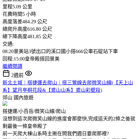
里程5.09 公里
花費時間5 小時
高度落差484.29 公尺
總爬升高度616.80 公尺
總下降高度481.85 公尺
交通:
08:20景美站3號出口的溪口國小搭666公車石碇站下車
回程:15:00皇帝殿搭回景美
繼續閱讀
2週前
新北土城｜搭捷運去爬山｜搭三鶯線去爬微笑山線(【天上山
系】望月亭桐花段&【鳶山山系】鳶山彩壁段)
郊山
國內旅遊
搭捷運/小百岳/微笑山線/爬山
沒想到這次爬微笑山線的進度會那麼快,完成這天的2條之後就
剩最後一條皇帝殿了
前一天爬大棟山系時主揪在問我們週日要爬那裡?