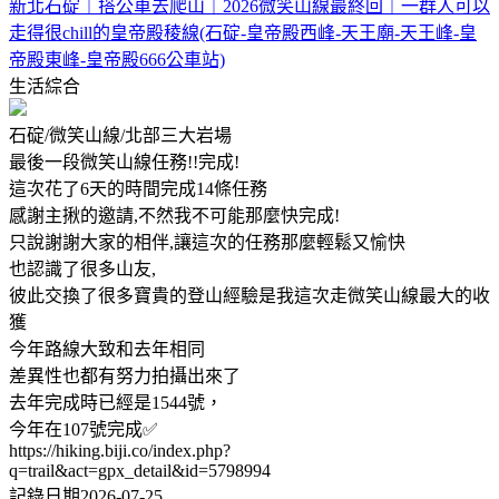
新北石碇｜搭公車去爬山｜2026微笑山線最終回｜一群人可以
走得很chill的皇帝殿稜線(石碇-皇帝殿西峰-天王廟-天王峰-皇
帝殿東峰-皇帝殿666公車站)
生活綜合
石碇/微笑山線/北部三大岩場
最後一段微笑山線任務!!完成!
這次花了6天的時間完成14條任務
感謝主揪的邀請,不然我不可能那麼快完成!
只說謝謝大家的相伴,讓這次的任務那麼輕鬆又愉快
也認識了很多山友,
彼此交換了很多寶貴的登山經驗是我這次走微笑山線最大的收
獲
今年路線大致和去年相同
差異性也都有努力拍攝出來了
去年完成時已經是1544號，
今年在107號完成✅
https://hiking.biji.co/index.php?
q=trail&act=gpx_detail&id=5798994
記錄日期2026-07-25