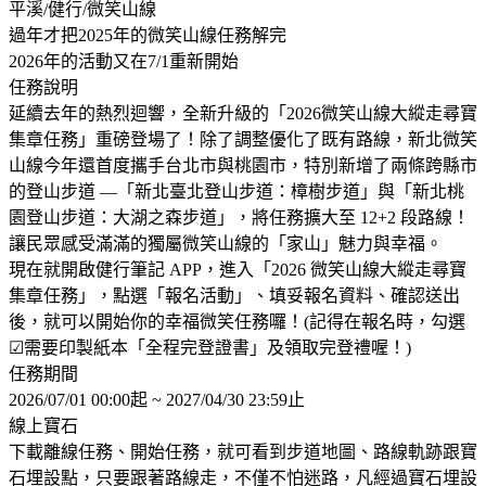
平溪/健行/微笑山線
過年才把2025年的微笑山線任務解完
2026年的活動又在7/1重新開始
任務說明
延續去年的熱烈迴響，全新升級的「2026微笑山線大縱走尋寶
集章任務」重磅登場了！除了調整優化了既有路線，新北微笑
山線今年還首度攜手台北市與桃園市，特別新增了兩條跨縣市
的登山步道 —「新北臺北登山步道：樟樹步道」與「新北桃
園登山步道：大湖之森步道」，將任務擴大至 12+2 段路線！
讓民眾感受滿滿的獨屬微笑山線的「家山」魅力與幸福。
現在就開啟健行筆記 APP，進入「2026 微笑山線大縱走尋寶
集章任務」，點選「報名活動」、填妥報名資料、確認送出
後，就可以開始你的幸福微笑任務囉！(記得在報名時，勾選
☑需要印製紙本「全程完登證書」及領取完登禮喔！)
任務期間
2026/07/01 00:00起 ~ 2027/04/30 23:59止
線上寶石
下載離線任務、開始任務，就可看到步道地圖、路線軌跡跟寶
石埋設點，只要跟著路線走，不僅不怕迷路，凡經過寶石埋設