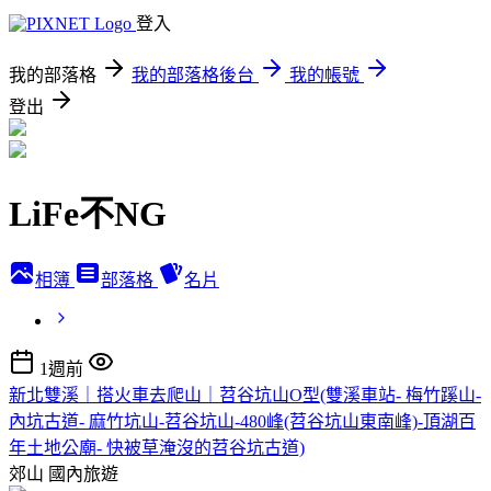
登入
我的部落格
我的部落格後台
我的帳號
登出
LiFe不NG
相簿
部落格
名片
1週前
新北雙溪｜搭火車去爬山｜苕谷坑山O型(雙溪車站- 梅竹蹊山-
內坑古道- 麻竹坑山-苕谷坑山-480峰(苕谷坑山東南峰)-頂湖百
年土地公廟- 快被草淹沒的苕谷坑古道)
郊山
國內旅遊