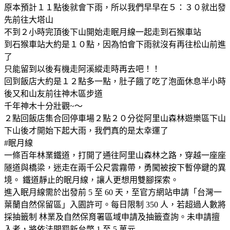
原本預計１１點後就會下雨，所以我們早早在５：３０就出發
先前往大塔山
不到２小時完頂後下山開始走眠月線一起走到石猴車站
到石猴車站大約是１０點，因為怕會下雨就沒有再往松山前進
了
只能留到以後有機走阿溪縱走時再去吧！！
回到飯店大約是１２點多一點，肚子餓了吃了泡面休息半小時
後又和山友前往神木區步道
千年神木十分壯觀~～
２點回飯店集合回停車場２點２０分從阿里山森林遊樂區下山
下山後才開始下起大雨，我們真的是太幸運了
#眠月線
一條百年林業鐵道，打開了通往阿里山森林之路，穿越一座座
隧道與橋梁，迷走在兩千公尺雲霧帶，勇闖被按下暫停鍵的異
境。 鐵道靜止的眠月線，讓人更想用雙腳探索。
進入眠月線需於出發前 5 至 60 天，至官方網站申請「台灣一
葉蘭自然保留區」入園許可。每日限制 350 人，若超過人數將
採抽籤制 林業及自然保育署區域申請及抽籤查詢。未申請擅
入者，將依法開罰新台幣 1 至 5 萬元