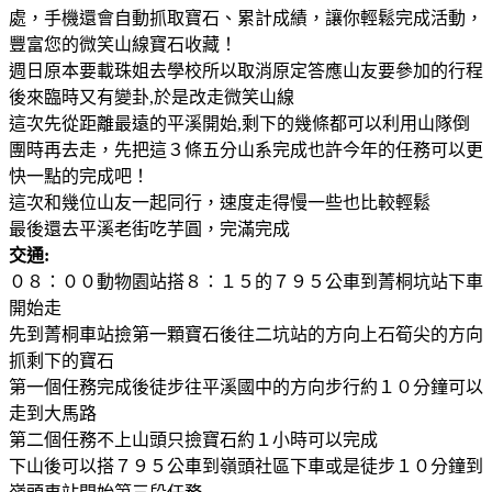
處，手機還會自動抓取寶石、累計成績，讓你輕鬆完成活動，
豐富您的微笑山線寶石收藏！
週日原本要載珠姐去學校所以取消原定答應山友要參加的行程
後來臨時又有變卦,於是改走微笑山線
這次先從距離最遠的平溪開始,剩下的幾條都可以利用山隊倒
團時再去走，先把這３條五分山系完成也許今年的任務可以更
快一點的完成吧！
這次和幾位山友一起同行，速度走得慢一些也比較輕鬆
最後還去平溪老街吃芋圓，完滿完成
交通:
０８：００動物園站搭８：１５的７９５公車到菁桐坑站下車
開始走
先到菁桐車站撿第一顆寶石後往二坑站的方向上石筍尖的方向
抓剩下的寶石
第一個任務完成後徒步往平溪國中的方向步行約１０分鐘可以
走到大馬路
第二個任務不上山頭只撿寶石約１小時可以完成
下山後可以搭７９５公車到嶺頭社區下車或是徒步１０分鐘到