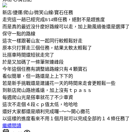
新店/捷運/爬山/微笑山線/寶石任務
走完這一趟已經完成8/14條任務，絕對不是趕進度
而是真的最近沒什麼好路線可以走，加上颱風過後還是選擇了
保守一點的路線
這次一樣跟著山友一起同行較輕鬆好走
原本只打算走三個任務，結果太軟太輕鬆了
比搭車時間還短就走完了
於是又加碼了一條筆架連峰段
今年這個任務有調整過路線只有４顆寶石
看似簡單，但一路還是上上下下的
若是新手挑戰還是建議花一天的時間來走會更輕鬆一些
到新店爬山路途遙遠，加上沒有ｔｐａｓｓ
每週爬山光是搭車就花了不少車資
這次不走個４段ｃｐ值太低，哈哈哈
還好大家都還是順利完成囉~～～開心撒花
以這樣的進度看來不用１個月就可以完成全部的１４條任務了
繼續閱讀