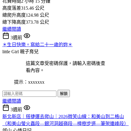
花費時間2 小時 15 分鐘
高度落差315.46 公尺
總爬升高度124.98 公尺
總下降高度373.78 公尺
繼續閱讀
3週前
＊生日快樂。寫給二十一歲的妳＊
little Girl
親子育兒
這篇文章受密碼保護，請輸入密碼後查
看內容。
提示：xxxxxxx
解鎖
繼續閱讀
3週前
新北新店｜搭捷運去爬山｜2026微笑山線：和美山到二格山
（和美山螢火蟲段—銀河洞越嶺段—樟樹步道—筆架連峰段）
郊山
心情日記