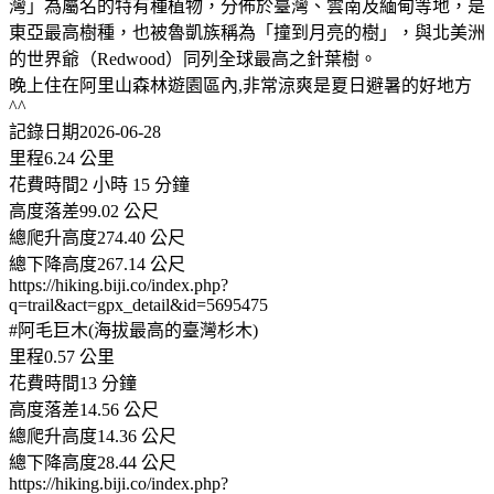
灣」為屬名的特有種植物，分佈於臺灣、雲南及緬甸等地，是
東亞最高樹種，也被魯凱族稱為「撞到月亮的樹」，與北美洲
的世界爺（Redwood）同列全球最高之針葉樹。
晚上住在阿里山森林遊園區內,非常涼爽是夏日避暑的好地方
^^
記錄日期2026-06-28
里程6.24 公里
花費時間2 小時 15 分鐘
高度落差99.02 公尺
總爬升高度274.40 公尺
總下降高度267.14 公尺
https://hiking.biji.co/index.php?
q=trail&act=gpx_detail&id=5695475
#阿毛巨木(海拔最高的臺灣杉木)
里程0.57 公里
花費時間13 分鐘
高度落差14.56 公尺
總爬升高度14.36 公尺
總下降高度28.44 公尺
https://hiking.biji.co/index.php?