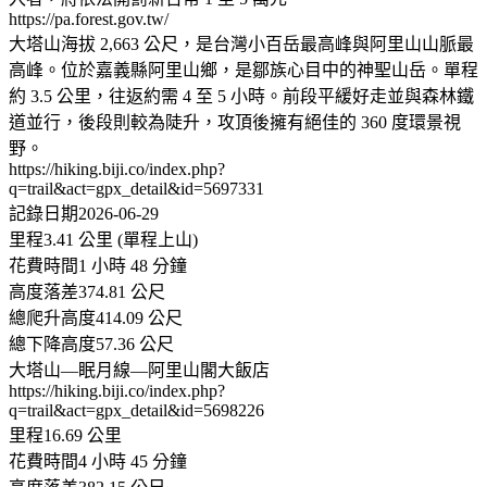
https://pa.forest.gov.tw/
大塔山海拔 2,663 公尺，是台灣小百岳最高峰與阿里山山脈最
高峰。位於嘉義縣阿里山鄉，是鄒族心目中的神聖山岳。單程
約 3.5 公里，往返約需 4 至 5 小時。前段平緩好走並與森林鐵
道並行，後段則較為陡升，攻頂後擁有絕佳的 360 度環景視
野。
https://hiking.biji.co/index.php?
q=trail&act=gpx_detail&id=5697331
記錄日期2026-06-29
里程3.41 公里 (單程上山)
花費時間1 小時 48 分鐘
高度落差374.81 公尺
總爬升高度414.09 公尺
總下降高度57.36 公尺
大塔山—眠月線—阿里山閣大飯店
https://hiking.biji.co/index.php?
q=trail&act=gpx_detail&id=5698226
里程16.69 公里
花費時間4 小時 45 分鐘