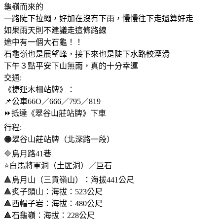
龜嶺而來的
一路陡下拉繩，好加在沒有下雨，慢慢往下走還算好走
如果雨天則不建議走這條路線
途中有一個大石龜！！
石龜嶺也是展望峰，接下來也是陡下水路較溼滑
下午３點平安下山無雨，真的十分幸運
交通:
《捷運木柵站牌》：
📌公車66O／666／795／819
⏩️抵達《翠谷山莊站牌》下車
行程:
🟠翠谷山莊站牌（北深路一段）
🔷️烏月路41巷
⭐️白馬將軍洞（土匪洞）／巨石
🔺️烏月山（三貢嶺山）：海拔441公尺
🔺️炙子頭山：海拔：523公尺
🔺️西帽子岩：海拔：480公尺
🔺️石龜嶺：海拔：228公尺