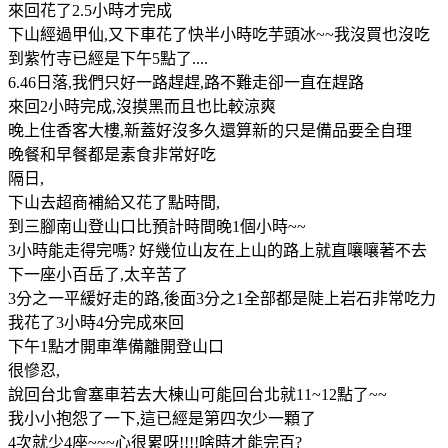
來回花了2.5小時才完成
下山經過甲仙,又下車花了快半小時吃芋頭冰~~我沒買也沒吃
到紫竹寺已經是下午5點了....
6.46日落,我們只好一路趕趕,路不難走卻一直在趕路
來回2小時完成,沒摸黑而且也比較涼爽
晚上住香客大樓,新蓋好沒多久還算新的只是備品要全自理
晚餐和早餐都是素食非常好吃
隔日,
下山去超商補給又花了點時間,
到三腳南山登山口比預計時間晚1個小時~~
3小時能走得完嗎? 好幾位山友在上山的路上就直嚷嚷著不去
下一座小百岳了,太辛苦了
3分之一平緩好走的路,後面3分之1全部都是陡上岩石非常吃力
我花了3小時4分完成來回
下午1點才開車準備離開登山口
很慘忍,
說回台北會塞車若去大棟山可能回台北就11~12點了~~
我小小抱怨了一下,這已經是第四次少一顆了
4次就少4座~~~心很累呀!!!!啥時才能完百?