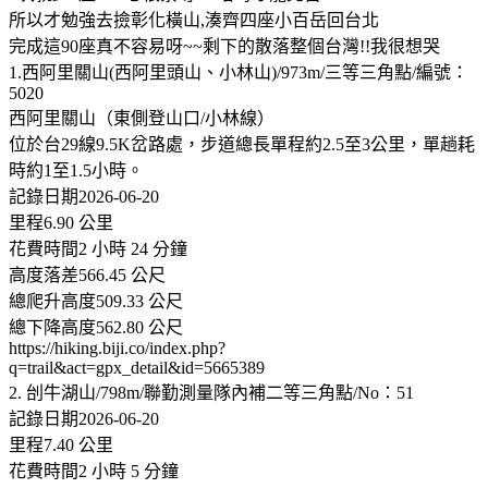
所以才勉強去撿彰化橫山,湊齊四座小百岳回台北
完成這90座真不容易呀~~剩下的散落整個台灣!!我很想哭
1.西阿里關山(西阿里頭山、小林山)/973m/三等三角點/編號：
5020
西阿里關山（東側登山口/小林線）
位於台29線9.5K岔路處，步道總長單程約2.5至3公里，單趟耗
時約1至1.5小時。
記錄日期2026-06-20
里程6.90 公里
花費時間2 小時 24 分鐘
高度落差566.45 公尺
總爬升高度509.33 公尺
總下降高度562.80 公尺
https://hiking.biji.co/index.php?
q=trail&act=gpx_detail&id=5665389
2. 刣牛湖山/798m/聯勤測量隊內補二等三角點/No：51
記錄日期2026-06-20
里程7.40 公里
花費時間2 小時 5 分鐘