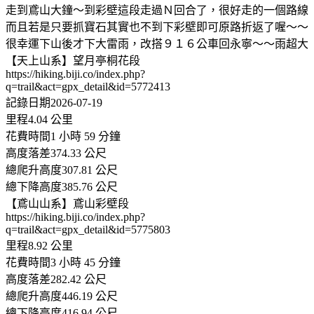
走到鳶山大鐘～到彩壁這段走過Ｎ回合了，很好走的一個路線
而且若是只要抓寶石其實也不到下彩壁即可原路折返了喔～～
很幸運下山後才下大雷雨，改搭９１６公車回永寧～～雨超大
【天上山系】望月亭桐花段
https://hiking.biji.co/index.php?
q=trail&act=gpx_detail&id=5772413
記錄日期2026-07-19
里程4.04 公里
花費時間1 小時 59 分鐘
高度落差374.33 公尺
總爬升高度307.81 公尺
總下降高度385.76 公尺
【鳶山山系】鳶山彩壁段
https://hiking.biji.co/index.php?
q=trail&act=gpx_detail&id=5775803
里程8.92 公里
花費時間3 小時 45 分鐘
高度落差282.42 公尺
總爬升高度446.19 公尺
總下降高度416.94 公尺