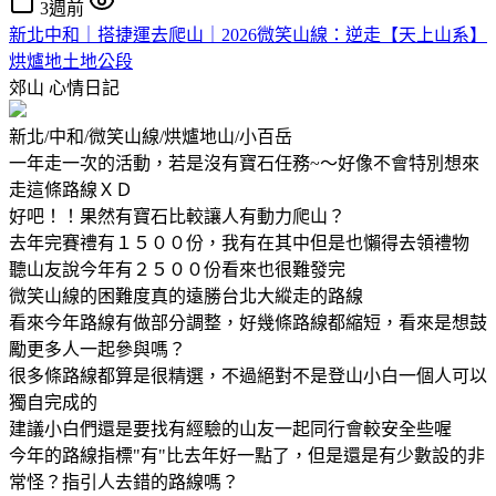
3週前
新北中和｜搭捷運去爬山｜2026微笑山線：逆走【天上山系】
烘爐地土地公段
郊山
心情日記
新北/中和/微笑山線/烘爐地山/小百岳
一年走一次的活動，若是沒有寶石任務~～好像不會特別想來
走這條路線ＸＤ
好吧！！果然有寶石比較讓人有動力爬山？
去年完賽禮有１５００份，我有在其中但是也懶得去領禮物
聽山友說今年有２５００份看來也很難發完
微笑山線的困難度真的遠勝台北大縱走的路線
看來今年路線有做部分調整，好幾條路線都縮短，看來是想鼓
勵更多人一起參與嗎？
很多條路線都算是很精選，不過絕對不是登山小白一個人可以
獨自完成的
建議小白們還是要找有經驗的山友一起同行會較安全些喔
今年的路線指標"有"比去年好一點了，但是還是有少數設的非
常怪？指引人去錯的路線嗎？