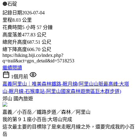
🟠石碇
記錄日期2026-07-04
里程8.03 公里
花費時間5 小時 57 分鐘
高度落差477.83 公尺
總爬升高度687.51 公尺
總下降高度606.70 公尺
https://hiking.biji.co/index.php?
q=trail&act=gpx_detail&id=5718253
繼續閱讀
1個月前
嘉義阿里山｜唯美森林鐵路-眠月線(阿里山山脈最高峰:大塔
山-眠月線-石猴車站-阿里山國家森林遊樂區巨木群步道)
郊山
國內旅遊
嘉義／小百岳／鐵路步道／森林／阿里山
我的第９１座小百岳:大塔山完成
這次最主要的目標除了是來走眠月線之外，還要完成我的小百
岳