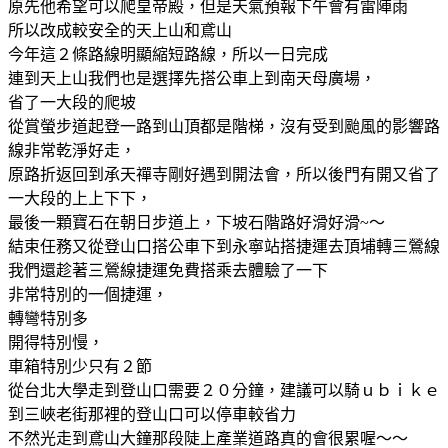
原先他希望可以爬皇帝殿，但是天氣預報下午會有雷陣雨
所以改成較安全的天上山和鳶山
今年這２條路線明顯縮短路線，所以一日完成
連到天上山我們也是選擇先搭公車上到南天母廣場，
省了一大段的爬坡
從賞螢步道起登一路到山頂都是階梯，沒有受到颱風的影響路
線非常乾淨好走，
原路折返回到承天禪寺剛好遇到開法會，所以後門有開又省了
一大段的上上下下，
最後一顆寶石在朝日步道上，下坡石階路好滑好滑~～
結束任務又從登山口搭公車下到永寧站搭捷運去頂埔轉三鶯線
我們還趁著三鶯線捷運免費搭乘去體驗了一下
非常特別的一個捷運，
轉彎特別多
開得特別慢，
車箱特別少只有２節
從台北大學走到登山口需要２０分鐘，建議可以騎ｕｂｉｋｅ
到三峽老街那裡的登山口可以停車較省力
不然光走到鳶山大鐘那段陡上產業道路真的會很累喔～～