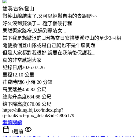
雙溪/古道/登山
微笑山線結束了,又可以輕鬆自由的去跟爬~~
好久沒到雙溪了.....選了個硬行程
果然冤家路窄,又遇到霸凌女...
當下我是想撤退的...因為當日安排雙溪登山的至少3~4組
隨便換個登山隊或是自己爬也不是什麼問題
但是大家都對我很好,說要在我前後保護我...
真的非常感謝大家
記錄日期2026-07-26
里程12.10 公里
花費時間6 小時 20 分鐘
高度落差450.82 公尺
總爬升高度684.68 公尺
總下降高度678.09 公尺
https://hiking.biji.co/index.php?
q=trail&act=gpx_detail&id=5806179
繼續閱讀
1週前