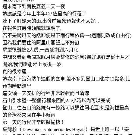
週末南下到南投嘉義二天一夜
這應該是今年上半年CP 值最高的行程了
連下了好幾天的雨,出發前氣象預報也不太好...
在報名訂房時領隊就說明了,
若不是颱風天的話即便是下雨行程依舊~~(遇雨則改成自由行)
因為我們要住的阿里山閣飯店不好訂
房型很難搶2人房,一直延期到六月底
中間又看到新聞說眠月線要整修的消息?還好還好是從七月才
開始,我們還能趕上最後一波
真的很幸運....
這次南下沒有端午連假的塞車,差不多到登山口也才12點多,比
預期時間還早
這次頭一天安排的行程非常輕鬆而且清涼
石山引水道~~整個行程來回約2.5小時以內可以完成
登山口往石山的路線有一條路可以通往阿毛巨木,是海拔最高
的台灣杉來回在半小時內
第一天的行程非常輕鬆愉快！
臺灣杉（Taiwania cryptomerioides Hayata）是世上唯一以「臺