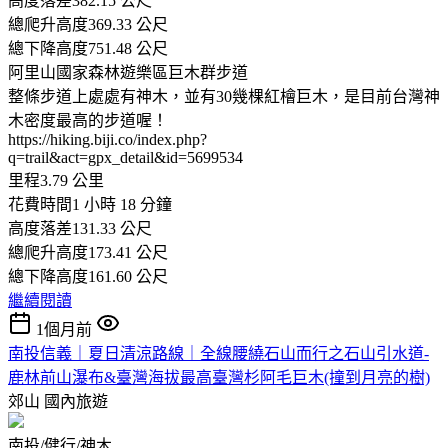
高度落差382.15 公尺
總爬升高度369.33 公尺
總下降高度751.48 公尺
阿里山國家森林遊樂區巨木群步道
整條步道上處處有神木，並有30幾棵紅檜巨木，是目前台灣神
木密度最高的步道喔！
https://hiking.biji.co/index.php?
q=trail&act=gpx_detail&id=5699534
里程3.79 公里
花費時間1 小時 18 分鐘
高度落差131.33 公尺
總爬升高度173.41 公尺
總下降高度161.60 公尺
繼續閱讀
1個月前
南投信義｜夏日清涼路線｜全線腰繞石山而行之石山引水道-
鹿林前山瀑布&臺灣海拔最高臺灣杉阿毛巨木(撞到月亮的樹)
郊山
國內旅遊
南投/健行/神木