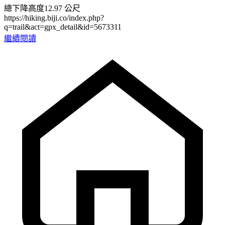
總下降高度12.97 公尺
https://hiking.biji.co/index.php?
q=trail&act=gpx_detail&id=5673311
繼續閱讀