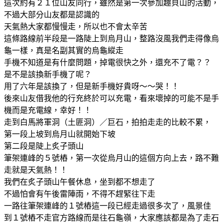
這次約有２１位山友同行，雖然是第一次參加趣貝山的活動，
不過大部分山友都是認識的
天氣熱大家都慢慢走，所以也不會太辛苦
這條路線前半段是一路陡上到烏月山，整路沒風我們走得像烏
龜一樣，真是名副其實的烏龜縱走
手機不知道是有什麼問題，掉電很快之外，還充不了電？？
是不是該換新手機了呢？
用了六年是該換了，但是新手機好貴呀～～哭！！
後來山友借我他的行充終於可以充電，看來壞掉的可能不是手
機而是充電線，幸好！！
走到白馬將軍洞（土匪洞）／巨石，拍拍走走的比較不累，
第一段上坡到烏月山就開始下坡
第二段是陡上炙子頭山
筆架連峰的５號樁，第一次從烏月山的這個方向上去，路不難
走就是天氣熱！！
我們在炙子頭山午餐休息，坐到都不想走了
不過怕會有午後雷陣雨，不得不趕緊往下走
一路往筆架連峰的１號樁這一段已經走過很多次了，風景佳
到１號樁不走官方路線而是往石龜嶺，大家應該都是為了走石