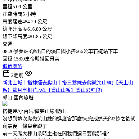
里程5.09 公里
花費時間5 小時
高度落差484.29 公尺
總爬升高度616.80 公尺
總下降高度481.85 公尺
交通:
08:20景美站3號出口的溪口國小搭666公車石碇站下車
回程:15:00皇帝殿搭回景美
繼續閱讀
2週前
新北土城｜搭捷運去爬山｜搭三鶯線去爬微笑山線(【天上山
系】望月亭桐花段&【鳶山山系】鳶山彩壁段)
郊山
國內旅遊
搭捷運/小百岳/微笑山線/爬山
沒想到這次爬微笑山線的進度會那麼快,完成這天的2條之後就
剩最後一條皇帝殿了
前一天爬大棟山系時主揪在問我們週日要爬那裡?