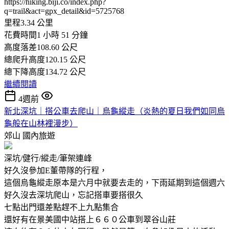
https://hiking.biji.co/index.php?
q=trail&act=gpx_detail&id=5725768
里程3.34 公里
花費時間1 小時 51 分鐘
高度落差108.60 公尺
總爬升高度120.15 公尺
總下降高度134.72 公尺
繼續閱讀
4週前
新北深坑｜搭公車去爬山｜烏龜縱走（炎熱的夏日我們如同烏
龜般在山林裡漫步）
郊山
國內旅遊
深坑/健行/縱走/筆架連峰
好久沒參加E董帶隊的行程，
這個烏龜縱走原本是六月中就要去走的，下雨延期到這個週六
好久沒去深坑爬山，忘記搭車要搭很久
七點出門還差點趕不上九點集合
還好有在景美國中站搭上６６０公車到翠谷山莊