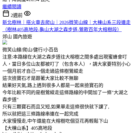
繼續閱讀
2週前
新北樹林｜搭火車去爬山｜2026微笑山線｜大棟山系三段連走
（樹林405高地段-龜山大湖之森步道-鶯歌百年大榕樹段）
郊山
國內旅遊
微笑山線/爬山/健行/小百岳
注意:本路線在大湖之森步道往大榕樹之間多處出現蜜蜂會叮
人，當日多位山友都被叮了（包含本人），請大家要特別小心
一個月前才自己一個走過這條樹鶯縱走
這次撿寶石才是跟著大家比較不無聊
結果好天氣,路上遇到很多人都是一起來撿寶石的
今年比較不同的是樹鶯縱走這條路線的中間加了一條"大湖之
森步道"
只有三顆寶石而且又短,如果單走這條很快就下課了,
所以就把這三條路線串連在一起完成
大家慢慢走,中午還能在大榕樹吃個豆花再輕鬆下山
【大棟山系】405高地段