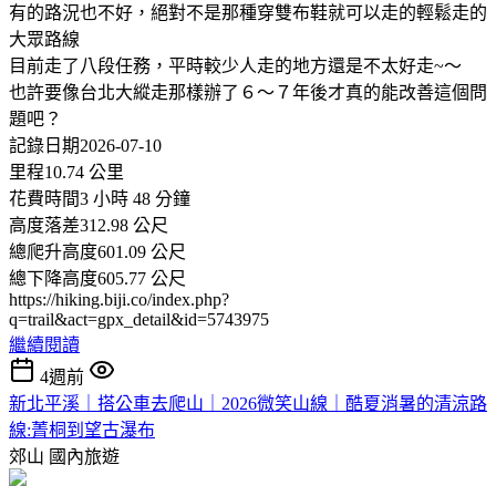
有的路況也不好，絕對不是那種穿雙布鞋就可以走的輕鬆走的
大眾路線
目前走了八段任務，平時較少人走的地方還是不太好走~～
也許要像台北大縱走那樣辦了６～７年後才真的能改善這個問
題吧？
記錄日期2026-07-10
里程10.74 公里
花費時間3 小時 48 分鐘
高度落差312.98 公尺
總爬升高度601.09 公尺
總下降高度605.77 公尺
https://hiking.biji.co/index.php?
q=trail&act=gpx_detail&id=5743975
繼續閱讀
4週前
新北平溪｜搭公車去爬山｜2026微笑山線｜酷夏消暑的清涼路
線:菁桐到望古瀑布
郊山
國內旅遊