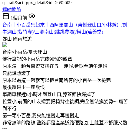
q=trail&act=gpx_detail&id=5695609
繼續閱讀
1個月前
台南｜小百岳集起來｜西阿里關山（東側登山口/小林線）/刣
牛湖山(紫竹寺)/三腳南山(跳跳農場)/橫山(萬善堂)
郊山
國內旅遊
台南/小百岳/夏天爬山
健行筆記的小百岳完成90%的徽章
原本這一趟台南遊安排在五一連假,延期至端午連假
只能說熱爆了
原本以為這一趟就可以把台南所有的小百岳一次撿完
最後還是少一座飲恨
單趟車程近6小時才到登山口,膝蓋都快爆掉了
位置小,前面的山友還要把椅背往後調,完全無法換姿勢~~痛苦
到不行
第一顆小百岳,我只能慢慢走再慢慢走
非常無聊的路線,整路都是產業道路硬路,加上膝蓋不舒服又熱
~~