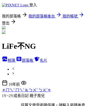
登入
我的部落格
我的部落格後台
我的帳號
登出
LiFe不NG
相簿
部落格
名片
19年前
＊ㄇㄟˇ ㄇㄟˇ & ㄅㄨˇ ㄅㄨˇ＊
1Y~2Y成長日記
親子育兒
這篇文章受密碼保護，請輸入密碼後查