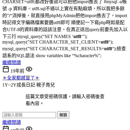
CHARSET=utf8;都改好後就可以把他import進去了 #mysql -u帳
號 -p 資料庫 < utf8.sql不過以上實在有點麻煩，所以我把多餘
的”
/
“消掉後，就直接用phpMyAdmin把他import進去了，import
時記得文字編碼檔案要選utf8即可 順便記一下寫php時如是配
合UTF-8的資料庫的話該注意，在真正送出query前要先加入以
下三行 mysql_query(”SET NAMES ‘
utf8
‘”);
mysql_query(”SET CHARACTER_SET_CLIENT=
utf8
“);
mysql_query(”SET CHARACTER_SET_RESULTS=
utf8
“);檢查
語系的SQL語法 show variables like “%character%”;
繼續閱讀
19年前
＊全家都感冒了＊
1Y~2Y成長日記
親子育兒
這篇文章受密碼保護，請輸入密碼後查
看內容。
解鎖
繼續閱讀