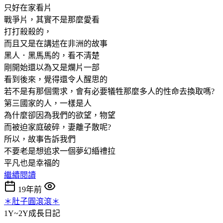
只好在家看片
戰爭片，其實不是那麼愛看
打打殺殺的，
而且又是在講述在非洲的故事
黑人．黑馬馬的，看不清楚
剛開始還以為又是爛片一部
看到後來，覺得還令人醒思的
若不是有那個需求，會有必要犠牲那麼多人的性命去換取嗎?
第三國家的人，一樣是人
為什麼卻因為我們的欲望，物望
而被迫家庭破碎，妻離子散呢?
所以，故事告訴我們
不要老是想追求一個夢幻緍禮拉
平凡也是幸福的
繼續閱讀
19年前
＊肚子圓滾滾＊
1Y~2Y成長日記