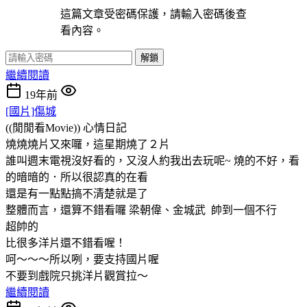
這篇文章受密碼保護，請輸入密碼後查
看內容。
解鎖
繼續閱讀
19年前
[國片]傷城
((閒閒看Movie))
心情日記
燒燒燒片又來囉，這星期燒了２片
誰叫週末電視沒好看的，又沒人約我出去玩呢~ 燒的不好，看
的暗暗的．所以很認真的在看
還是有一點點搞不清楚就是了
整體而言，還算不錯看囉 梁朝偉、金城武 帥到一個不行
超帥的
比很多洋片還不錯看喔！
呵～～～所以咧，要支持國片喔
不要到戲院只挑洋片觀賞拉～
繼續閱讀