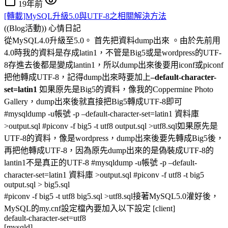
19年前
[轉載]MySQL升級5.0與UTF-8之相關解決方法
((Blog活動))
心情日記
從MySQL4.0升級至5.0。
首先把資料dump出來 。由於先前用
4.0時我的資料是存成latin1，不管是Big5或是wordpress的UTF-
8存進去後都是變成lantin1，所以dump出來後要用iconf或piconf
把他轉成UTF-8，記得dump出來時要加上
–default-character-
set=latin1
如果原先是Big5的資料，像我的Coppermine Photo
Gallery，dump出來後就直接把Big5轉成UTF-8即可
#mysqldump -u帳號 -p –default-character-set=latin1 資料庫
>output.sql #piconv -f big5 -t utf8 output.sql >utf8.sql如果原先是
UTF-8的資料，像是wordpress，dump出來後要先轉成Big5後，
再把他轉成UTF-8，因為原先dump出來的是偽裝成UTF-8的
lantin1不是真正的UTF-8 #mysqldump -u帳號 -p –default-
character-set=latin1 資料庫 >output.sql #piconv -f utf8 -t big5
output.sql > big5.sql
#piconv -f big5 -t utf8 big5.sql >utf8.sql接著MySQL5.0灌好後，
MySQL的my.cnf設定檔內要加入以下設定 [client]
default-character-set=utf8
[mysqld]