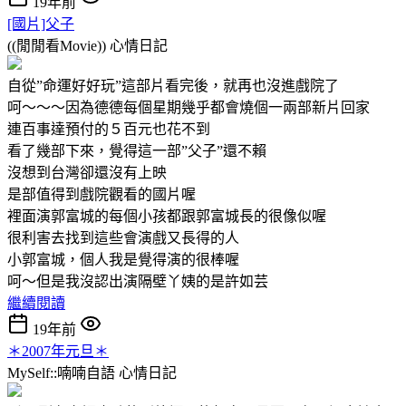
19年前
[國片]父子
((閒閒看Movie))
心情日記
自從”命運好好玩”這部片看完後，就再也沒進戲院了
呵～～～因為德德每個星期幾乎都會燒個一兩部新片回家
連百事達預付的５百元也花不到
看了幾部下來，覺得這一部”父子”還不賴
沒想到台灣卻還沒有上映
是部值得到戲院觀看的國片喔
裡面演郭富城的每個小孩都跟郭富城長的很像似喔
很利害去找到這些會演戲又長得的人
小郭富城，個人我是覺得演的很棒喔
呵～但是我沒認出演隔壁丫姨的是許如芸
繼續閱讀
19年前
＊2007年元旦＊
MySelf::喃喃自語
心情日記