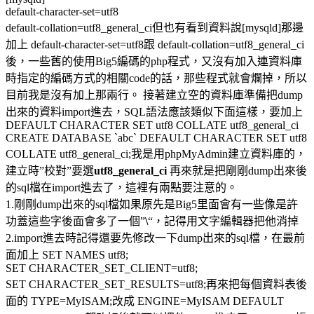
default-character-set=utf8
default-collation=utf8_general_ci但也有看到資料說[mysqld]那邊
加上 default-character-set=utf8跟 default-collation=utf8_general_ci
後，一些舊的使用Big5編碼的php程式，又沒有加入連資料庫
時指定的編碼方式的相關code的話，那些程式就會爛掉，所以
目前我是沒有加上那兩行。 接著建立空的資料庫準備把dump
出來的資料import進去，SQL語法應該類似下面這樣，要加上
DEFAULT CHARACTER SET utf8 COLLATE utf8_general_ci
CREATE DATABASE `abc` DEFAULT CHARACTER SET utf8
COLLATE utf8_general_ci;我是用phpMyAdmin建立資料庫的，
建立時”校對”要選
utf8_general_ci
再來就是把剛剛dump出來後
的sql檔在import進去了，這裡有兩點要注意的。
1.剛剛dump出來的sql檔如果原先是Big5里面會有一些像是許
功蓋這些字後面會多了一個”
\
“，記得用文字編輯器把他消掉
2.import進去時記得還要先修改一下dump出來的sql檔，在最前
面加上 SET NAMES utf8;
SET CHARACTER_SET_CLIENT=utf8;
SET CHARACTER_SET_RESULTS=utf8;再來把每個資料表後
面的 TYPE=MyISAM;改成 ENGINE=MyISAM DEFAULT