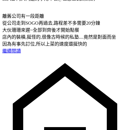
離舊公司有一段距離
從公司走到SOGO再過去,路程差不多需要20分鐘
大伙珊珊來遲~全部到齊後才開始點餐
店內的裝橫,挻怪的,很像古時候的私塾....竟然是對面而坐
因為有事先訂位,所以上菜的速度還挻快的
繼續閱讀