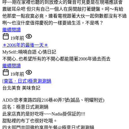
呼~~剛在家裡也聽的到放煙火的聲音可見要是在現場應該會
震破耳朵吧 但只有自己一個人在房間敲打著鍵盤。呵～有給
他那麼一點寂寞必竟，連看電視跟著大伙一起倒數都沒有不過
咧～也沒什麼值得慶祝的一樣要過生活，不是嗎？
繼續閱讀
19年前
＊2006年的最後一天＊
MySelf::喃喃自語
心情日記
不開心..也希望所有的不開心都能隨著2006年過去而去
繼續閱讀
19年前
[東區．日式]極意涮涮鍋
台北美食
美味食記
ADD/忠孝東路四段216巷40弄7號(誠品、明耀附近)
店名：極意日式涮涮鍋
此家店真的是好吃呀~~~Nadia掛保証的!!!
甜點裡的布丁也很好吃哦。
四大部門共同邀約享用午餐@極意日式涮涮鍋