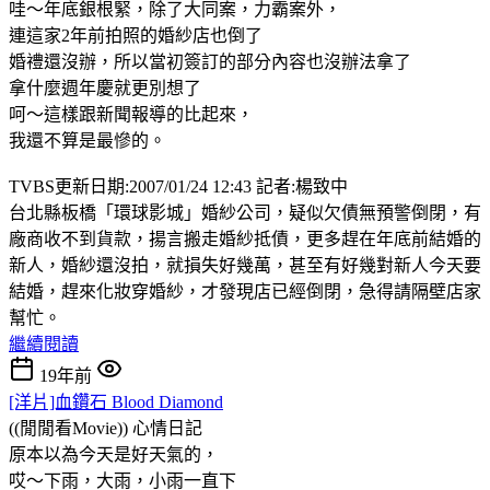
哇～年底銀根緊，除了大同案，力霸案外，
連這家2年前拍照的婚紗店也倒了
婚禮還沒辦，所以當初簽訂的部分內容也沒辦法拿了
拿什麼週年慶就更別想了
呵～這樣跟新聞報導的比起來，
我還不算是最慘的。
TVBS更新日期:2007/01/24 12:43 記者:楊致中
台北縣板橋「環球影城」婚紗公司，疑似欠債無預警倒閉，有
廠商收不到貨款，揚言搬走婚紗抵債，更多趕在年底前結婚的
新人，婚紗還沒拍，就損失好幾萬，甚至有好幾對新人今天要
結婚，趕來化妝穿婚紗，才發現店已經倒閉，急得請隔壁店家
幫忙。
繼續閱讀
19年前
[洋片]血鑽石 Blood Diamond
((閒閒看Movie))
心情日記
原本以為今天是好天氣的，
哎～下雨，大雨，小雨一直下