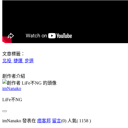
文章標籤：
北投
捷運
步道
創作者介紹
imNanako
LiFe不NG
imNanako 發表在
痞客邦
留言
(0)
人氣(
1158
)