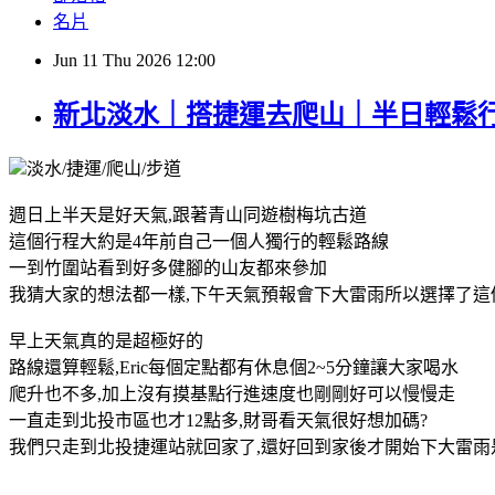
名片
Jun
11
Thu
2026
12:00
新北淡水｜搭捷運去爬山｜半日輕鬆
淡水/捷運/爬山/步道
週日上半天是好天氣,跟著青山同遊樹梅坑古道
這個行程大約是4年前自己一個人獨行的輕鬆路線
一到竹圍站看到好多健腳的山友都來參加
我猜大家的想法都一樣,下午天氣預報會下大雷雨所以選擇了這
早上天氣真的是超極好的
路線還算輕鬆,Eric每個定點都有休息個2~5分鐘讓大家喝水
爬升也不多,加上沒有摸基點行進速度也剛剛好可以慢慢走
一直走到北投市區也才12點多,財哥看天氣很好想加碼?
我們只走到北投捷運站就回家了,還好回到家後才開始下大雷雨