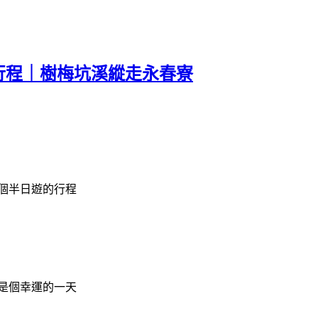
行程｜樹梅坑溪縱走永春寮
個半日遊的行程
是個幸運的一天