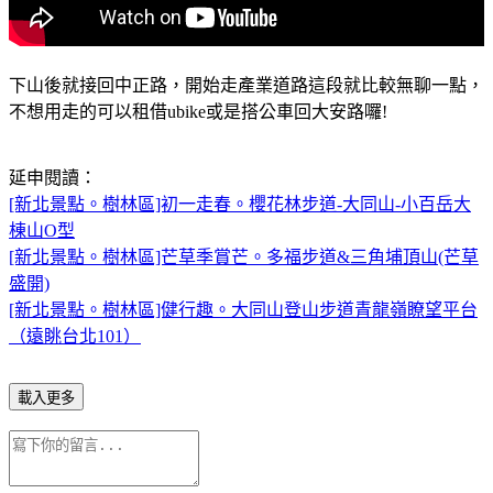
下山後就接回中正路，開始走產業道路這段就比較無聊一點，
不想用走的可以租借ubike或是搭公車回大安路囉!
延申閱讀：
[新北景點。樹林區]初一走春。櫻花林步道-大同山-小百岳大
棟山O型
[新北景點。樹林區]芒草季賞芒。多福步道&三角埔頂山(芒草
盛開)
[新北景點。樹林區]健行趣。大同山登山步道青龍嶺瞭望平台
（遠眺台北101）
載入更多