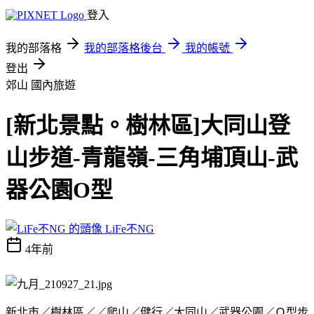
登入
我的部落格
我的部落格後台
我的帳號
登出
郊山
國內旅遊
[新北景點。樹林區]大同山登
山步道-青龍嶺-三角埔頂山-武
器公園O型
LiFe不NG
4年前
新北市／樹林區／／爬山／健行／大同山／武器公園／Ｏ型步