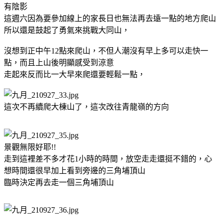
有陰影
這週六因為要參加線上的家長日也無法再去遠一點的地方爬山
所以還是鼓起了勇氣來挑戰大同山，
沒想到正中午12點來爬山，不但人潮沒有早上多可以走快一
點，而且上山後明顯感受到涼意
走起來反而比一大早來爬還要輕鬆一點，
這次不再續爬大棟山了，這次改往青龍嶺的方向
景觀無限好耶!!
走到這裡差不多才花1小時的時間，放空走走還挺不錯的，心
想時間還很早加上看到旁邊的三角埔頂山
臨時決定再去走一個三角埔頂山