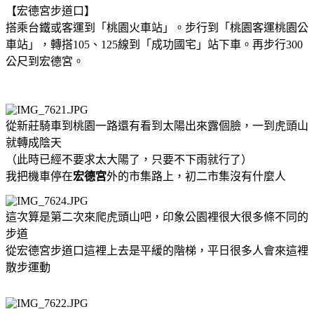
【宏德宮步道口】
搭乘台鐵或客運到「桃園火車站」。步行到「桃園客運桃園公
車站」，轉搭105、125線到「成功國宅」站下車。再步行300
公尺到宏德宮。
從新莊騎車到桃園一路還有看到太陽出來露個臉，一到虎頭山
就轉成陰天
（此時已經不要求太大陽了，只要不下雨就行了）
我把機車停在
宏德宮
外的市集路上，初二市集沒有什麼人
這次算是第二次來爬虎頭山吧，印象公園裡很大很多條不同的
步道
從宏德宮步道口這裡上去是平緩的階梯，平日很多人會來這裡
散步運動