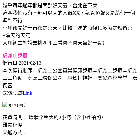
幾乎每年過年都是南部好天氣，台北在下雨
這叫我們沒有南部可以回的人很XX，氣象預報又是給他一個
準到不行
小年夜開始一直都是雨天，比較幸運的時候頂多就是短暫雨
+陰天的天氣
大年初二想說去桃園爬山看會不會天氣好一點?
虎頭山步道
健行日:2021/02/13
本次健行順序：虎頭山公園賞景健康步道→虎頭山步道→虎頭
山三角點→虎頭山環保公園→忠烈祠神社→奧爾森林學堂→宏
德宮
GPX軌跡
Link
花費時間： 環狀全程大約2小時（含中途拍照）
難易程度：
交通方式：