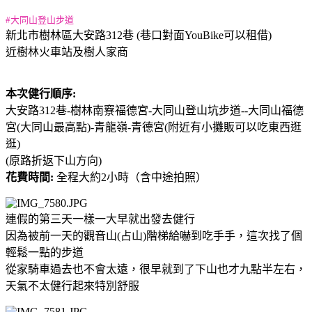
#大同山登山步道
新北市樹林區大安路312巷 (巷口對面YouBike可以租借)
近樹林火車站及樹人家商
本次健行順序:
大安路312巷-樹林南竂福德宮-大同山登山坑步道--大同山福德
宮(大同山最高點)-青龍嶺-青德宮(附近有小攤販可以吃東西逛
逛)
(原路折返下山方向)
花費時間:
全程大約2小時（含中途拍照）
連假的第三天一樣一大早就出發去健行
因為被前一天的觀音山(占山)階梯給嚇到吃手手，這次找了個
輕鬆一點的步道
從家騎車過去也不會太遠，很早就到了下山也才九點半左右，
天氣不太健行起來特別舒服