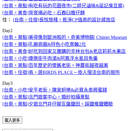
[台南。景點]有吃有玩的花園夜市(二師兄滷味&延記臭豆腐)
[台南。美食]宵夜場必吃。石舂臼擔仔麵
住：
[台南。住宿]長悅旅棧。乾淨CP值高的設計感旅店
Day2
[台南。景點]美得像到歐洲般的。奇美博物館| Chimei Museum
[台南。景點]孔廟商圈&特色小吃黑輪2元
[台南。美食]好吃到回家又團購的克林台包&老店莉莉水果店
[台南。小吃]康樂街牛肉湯&阿鳳浮水虱目魚羹
[台南。景點]百年歷史的懷舊老街。神農街越夜越美
[台南。住宿]鳥。居BIRDS PLACE－旅人慢活台南的居所
Day3
[台南。小吃]安平老街。陳家蚵捲&必買永泰興蜜餞
[台南。景點]北門遊客中心。婚紗拍攝景點
[台南。景點]夕遊北門井仔腳瓦盤鹽田。踩鹽推鹽體驗
載入更多