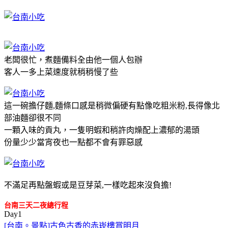
老闆很忙，煮麵備料全由他一個人包辦
客人一多上菜速度就稍稍慢了些
這一碗擔仔麵,麵條口感是稍微偏硬有點像吃粗米粉,長得像北
部油麵卻很不同
一顆入味的貢丸，一隻明蝦和稍許肉燥配上濃郁的湯頭
份量少少當宵夜也一點都不會有罪惡感
不滿足再點盤蝦或是豆芽菜,一樣吃起來沒負擔!
台南三天二夜總行程
Day1
[台南。景點]古色古香的赤崁樓賞明月