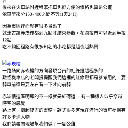
合
後來在火車站附近租摩托車也挺方便的價格也算是公道
依車型來分150~400之間不等(1天24H)
因為市區裡面就有很多景點了
就連古蹟赤崁樓都到九點才結束參觀，花園夜市可以逛到半夜
12點
吃不夠回程路有很多知名的小吃都是越夜越熱鬧!
一路騎向赤崁樓的方向發現台南的紅綠燈超極多的
難怪機車店的老闆提提醒我們這裡的紅綠燈都是參考用的，要
騎車前還是要左右看一下才向前騎
赤崁樓這區明顯的不一樣就是紅磚道 ，有一種讓人似乎穿越
時空的感覺
路上有一攤超復古的畫糖，款式很多有現在流行的寶可夢還有
許多卡通人物
我們請老闆現場幫我們做了一隻公雞