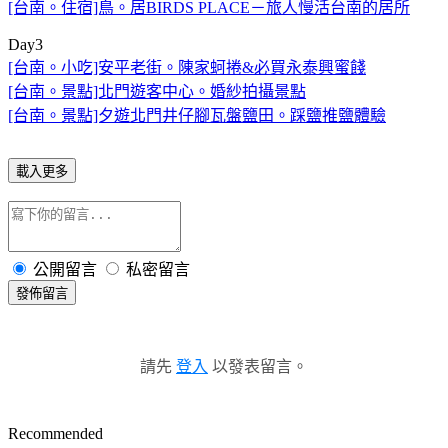
[台南。住宿]鳥。居BIRDS PLACE－旅人慢活台南的居所
Day3
[台南。小吃]安平老街。陳家蚵捲&必買永泰興蜜餞
[台南。景點]北門遊客中心。婚紗拍攝景點
[台南。景點]夕遊北門井仔腳瓦盤鹽田。踩鹽推鹽體驗
載入更多
公開留言
私密留言
發佈留言
請先
登入
以發表留言。
Recommended