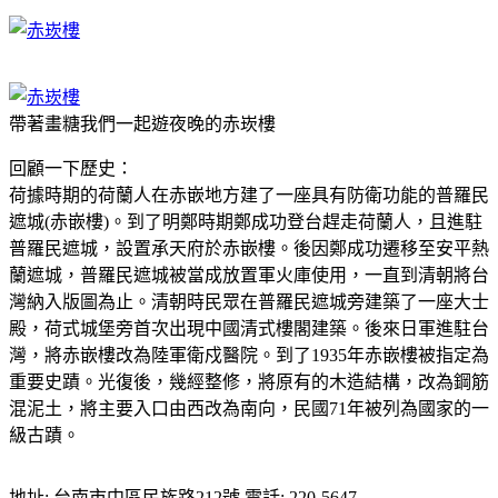
帶著畫糖我們一起遊夜晚的赤崁樓
回顧一下歷史：
荷據時期的荷蘭人在赤嵌地方建了一座具有防衛功能的普羅民
遮城(赤嵌樓)。到了明鄭時期鄭成功登台趕走荷蘭人，且進駐
普羅民遮城，設置承天府於赤嵌樓。後因鄭成功遷移至安平熱
蘭遮城，普羅民遮城被當成放置軍火庫使用，一直到清朝將台
灣納入版圖為止。清朝時民眾在普羅民遮城旁建築了一座大士
殿，荷式城堡旁首次出現中國清式樓閣建築。後來日軍進駐台
灣，將赤嵌樓改為陸軍衛戍醫院。到了1935年赤嵌樓被指定為
重要史蹟。光復後，幾經整修，將原有的木造結構，改為鋼筋
混泥土，將主要入口由西改為南向，民國71年被列為國家的一
級古蹟。
地址: 台南市中區民族路212號 電話: 220-5647