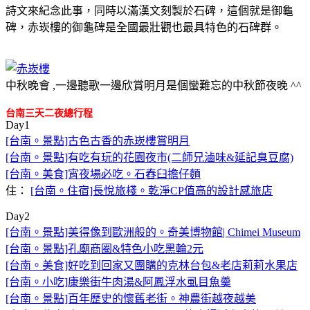
詩文來紀念此事，同時以滿漢文刻製於石碑，這個就是御龜
碑，赤崁樓的御龜碑是全國最壯觀也最具特色的石碑群。
中秋晚會 ,一邊聽歌一邊欣賞明月是個蠻難忘的中秋節夜晚 ^^
台南三天二夜總行程
Day1
[台南。景點]古色古香的赤崁樓賞明月
[台南。景點]有吃有玩的花園夜市(二師兄滷味&延記臭豆腐)
[台南。美食]宵夜場必吃。石舂臼擔仔麵
住：
[台南。住宿]長悅旅棧。乾淨CP值高的設計感旅店
Day2
[台南。景點]美得像到歐洲般的。奇美博物館| Chimei Museum
[台南。景點]孔廟商圈&特色小吃黑輪2元
[台南。美食]好吃到回家又團購的克林台包&老店莉莉水果店
[台南。小吃]康樂街牛肉湯&阿鳳浮水虱目魚羹
[台南。景點]百年歷史的懷舊老街。神農街越夜越美