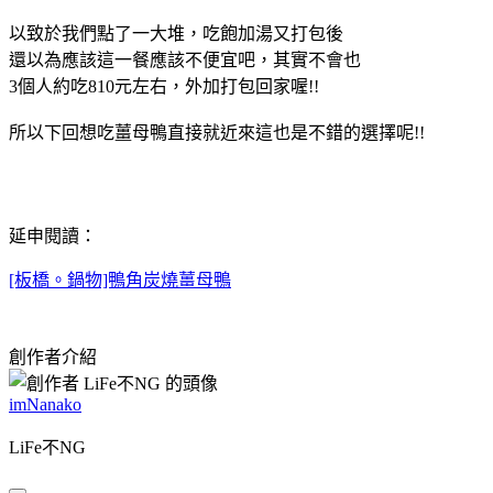
以致於我們點了一大堆，吃飽加湯又打包後
還以為應該這一餐應該不便宜吧，其實不會也
3個人約吃810元左右，外加打包回家喔!!
所以下回想吃薑母鴨直接就近來這也是不錯的選擇呢!!
延申閱讀：
[板橋。鍋物]鴨角炭燒薑母鴨
創作者介紹
imNanako
LiFe不NG