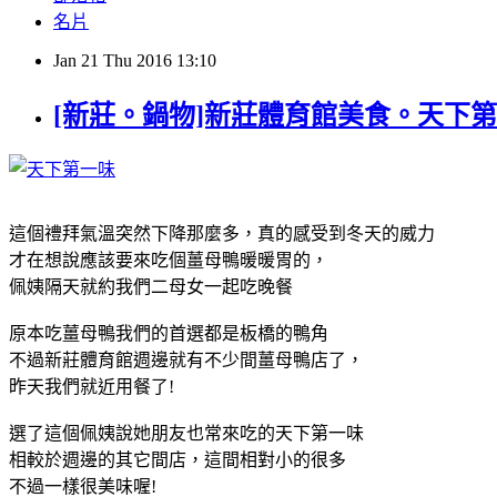
名片
Jan
21
Thu
2016
13:10
[新莊。鍋物]新莊體育館​美食。天下
這個禮拜氣溫突然下降那麼多，真的感受到冬天的威力
才在想說應該要來吃個薑母鴨暖暖胃的，
佩姨隔天就約我們二母女一起吃晚餐
原本吃薑母鴨我們的首選都是板橋的鴨角
不過新莊體育館週邊就有不少間薑母鴨店了，
昨天我們就近用餐了!
選了這個佩姨說她朋友也常來吃的天下第一味
相較於週邊的其它間店，這間相對小的很多
不過一樣很美味喔!